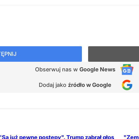
ĘPNIJ
Obserwuj nas
w
Google News
Dodaj jako
źródło w Google
"Są już pewne postępy". Trump zabrał głos
"Zems