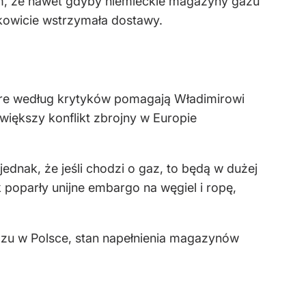
m, że nawet gdyby niemieckie magazyny gazu
łkowicie wstrzymała dostawy.
tóre według krytyków pomagają Władimirowi
jwiększy konflikt zbrojny w Europie
jednak, że jeśli chodzi o gaz, to będą w dużej
poparły unijne embargo na węgiel i ropę,
zu w Polsce, stan napełnienia magazynów