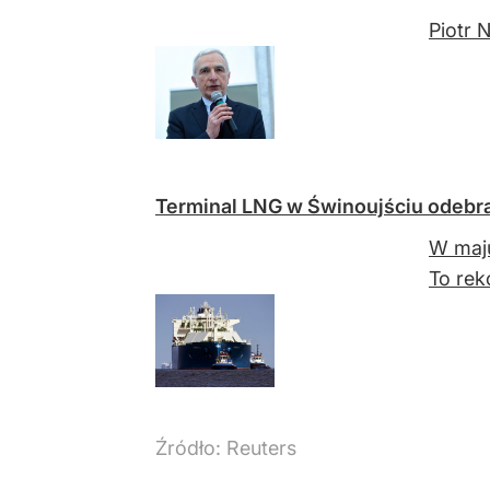
Piotr 
Terminal LNG w Świnoujściu odebra
W maju
To rek
Źródło:
Reuters