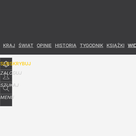
Udostępnij
20
Skomentuj
KRAJ
ŚWIAT
OPINIE
HISTORIA
TYGODNIK
KSIĄŻKI
WI
SUBSKRYBUJ
ZALOGUJ
SZUKAJ
MENU