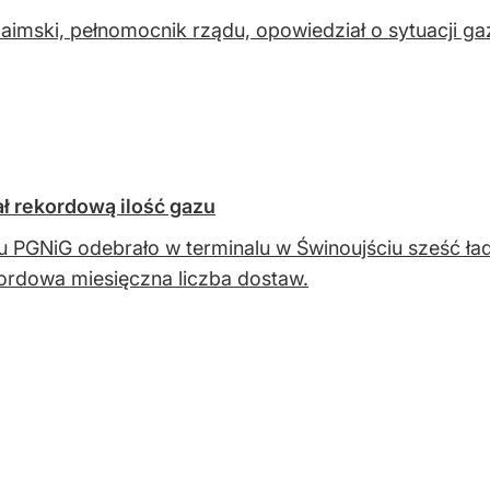
Naimski, pełnomocnik rządu, opowiedział o sytuacji ga
ł rekordową ilość gazu
 PGNiG odebrało w terminalu w Świnoujściu sześć ł
ordowa miesięczna liczba dostaw.