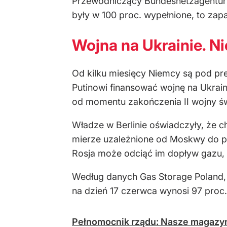
Przewodniczący Bundesnetzagentur 
były w 100 proc. wypełnione, to za
Wojna na Ukrainie. N
Od kilku miesięcy Niemcy są pod pr
Putinowi finansować wojnę na Ukraini
od momentu zakończenia II wojny św
Władze w Berlinie oświadczyły, że ch
mierze uzależnione od Moskwy do poł
Rosja może odciąć im dopływ gazu,
Według danych Gas Storage Poland,
na dzień 17 czerwca wynosi 97 proc.
Pełnomocnik rządu: Nasze magazyn