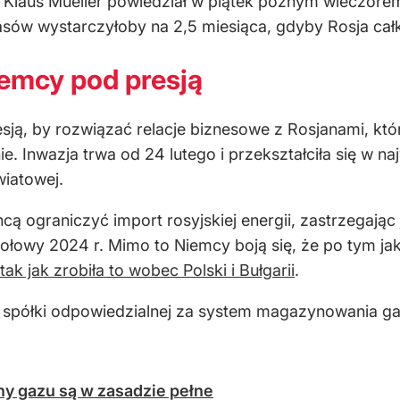
Klaus Mueller powiedział w piątek późnym wieczore
pasów wystarczyłoby na 2,5 miesiąca, gdyby Rosja ca
iemcy pod presją
esją, by rozwiązać relacje biznesowe z Rosjanami, k
e. Inwazja trwa od 24 lutego i przekształciła się w na
iatowej.
cą ograniczyć import rosyjskiej energii, zastrzegając 
owy 2024 r. Mimo to Niemcy boją się, że po tym jak 
tak jak zrobiła to wobec Polski i Bułgarii
.
 spółki odpowiedzialnej za system magazynowania ga
y gazu są w zasadzie pełne