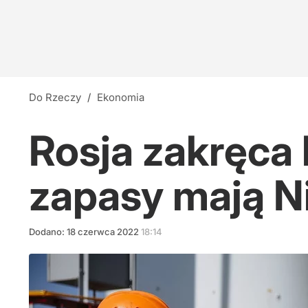
Do Rzeczy
/
Ekonomia
Rosja zakręca 
zapasy mają 
Dodano:
18
czerwca
2022
18:14