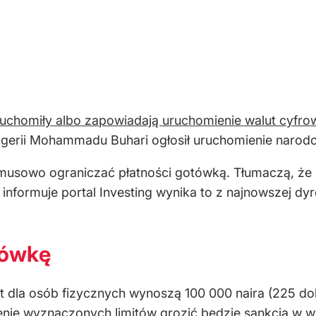
uchomiły albo zapowiadają uruchomienie walut cyfr
igerii Mohammadu Buhari ogłosił uruchomienie narodo
ymusowo ograniczać płatności gotówką. Tłumaczą, że
 informuje portal Investing wynika to z najnowszej d
tówkę
 dla osób fizycznych wynoszą 100 000 naira (225 dola
nie wyznaczonych limitów grozić będzie sankcja w wys