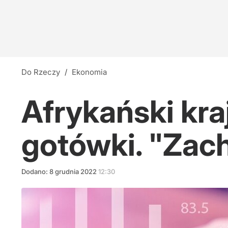
Do Rzeczy
/
Ekonomia
Afrykański kra
gotówki. "Zac
Dodano:
8
grudnia
2022
12:30