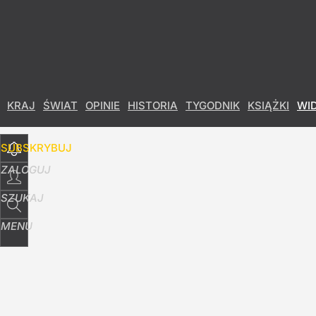
Udostępnij
10
Skomentuj
KRAJ
ŚWIAT
OPINIE
HISTORIA
TYGODNIK
KSIĄŻKI
WI
SUBSKRYBUJ
ZALOGUJ
SZUKAJ
MENU