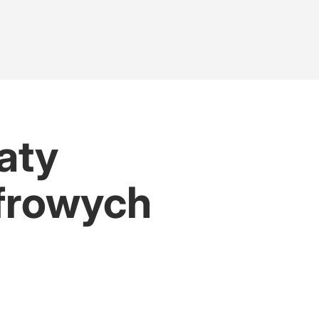
aty
yfrowych