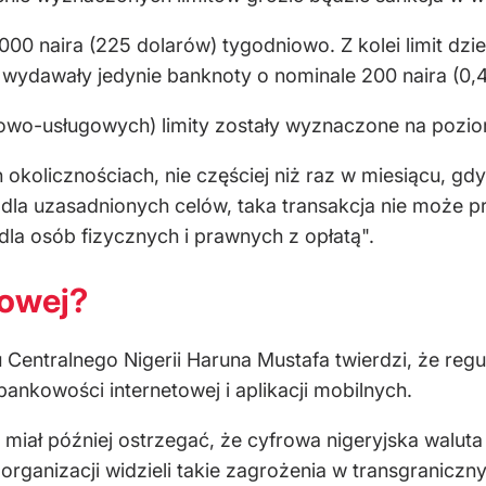
 naira (225 dolarów) tygodniowo. Z kolei limit dzien
 wydawały jedynie banknoty o nominale 200 naira (0,
owo-usługowych) limity zostały wyznaczone na poziom
okolicznościach, nie częściej niż raz w miesiącu, g
 dla uzasadnionych celów, taka transakcja nie może p
 dla osób fizycznych i prawnych z opłatą".
rowej?
ntralnego Nigerii Haruna Mustafa twierdzi, że regul
bankowości internetowej i aplikacji mobilnych.
ał później ostrzegać, że cyfrowa nigeryjska waluta
y organizacji widzieli takie zagrożenia w transgranic