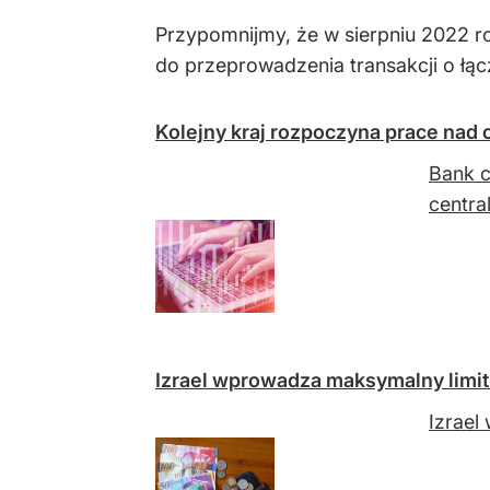
Przypomnijmy, że w sierpniu 2022 r
do przeprowadzenia transakcji o łąc
Kolejny kraj rozpoczyna prace nad 
Bank c
centra
Izrael wprowadza maksymalny limit
Izrael