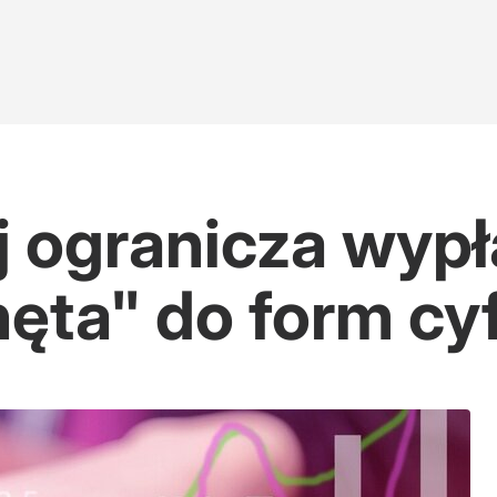
j ogranicza wypł
hęta" do form c