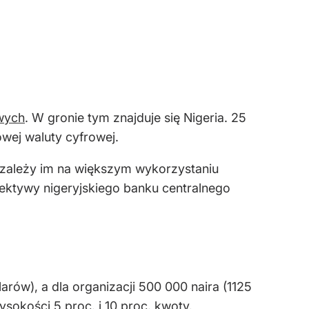
owych
. W gronie tym znajduje się Nigeria. 25
wej waluty cyfrowej.
 zależy im na większym wykorzystaniu
yrektywy nigeryjskiego banku centralnego
rów), a dla organizacji 500 000 naira (1125
okości 5 proc. i 10 proc. kwoty.