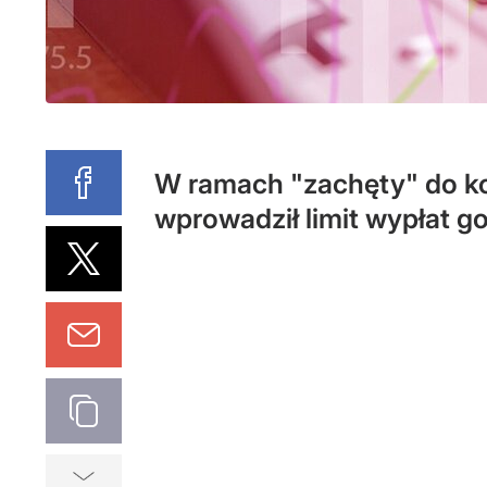
W ramach "zachęty" do ko
wprowadził limit wypłat g