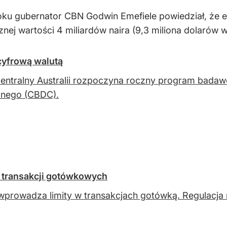
oku gubernator CBN Godwin Emefiele powiedział, że 
znej wartości 4 miliardów naira (9,3 miliona dolarów
cyfrową walutą
entralny Australii rozpoczyna roczny program badaw
lnego (CBDC).
 transakcji gotówkowych
 wprowadza limity w transakcjach gotówką. Regulacja 