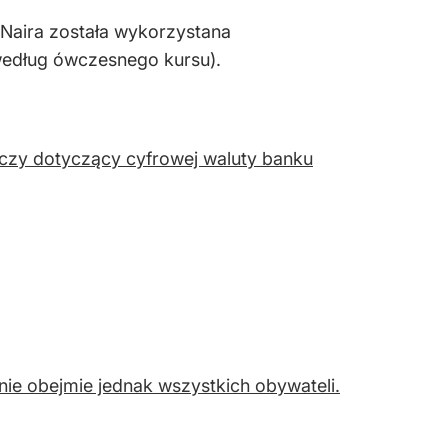
eNaira została wykorzystana
 według ówczesnego kursu).
czy dotyczący cyfrowej waluty banku
nie obejmie jednak wszystkich obywateli.