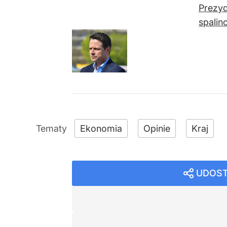
Prezyd
spalin
Ekonomia
Opinie
Kraj
UDOST