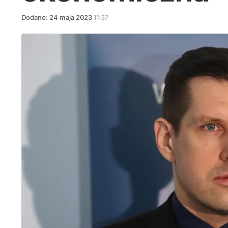
Dodano:
24
maja
2023
11:37