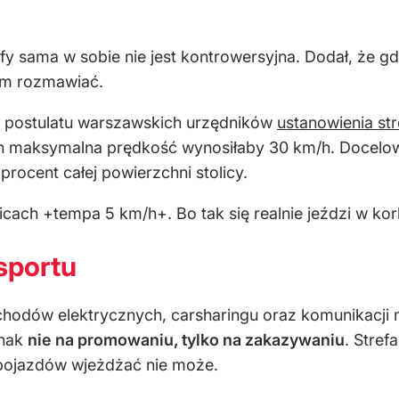
trefy sama w sobie nie jest kontrowersyjna. Dodał, że
nim rozmawiać.
o postulatu warszawskich urzędników
ustanowienia st
h maksymalna prędkość wynosiłaby 30 km/h. Docelo
procent całej powierzchni stolicy.
ulicach +tempa 5 km/h+. Bo tak się realnie jeździ w k
sportu
chodów elektrycznych, carsharingu oraz komunikacji
dnak
nie na promowaniu, tylko na zakazywaniu
. Stref
ć pojazdów wjeżdżać nie może.