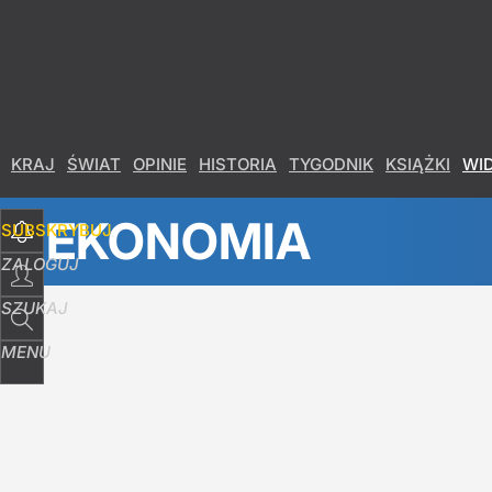
Udostępnij
2
Skomentuj
KRAJ
ŚWIAT
OPINIE
HISTORIA
TYGODNIK
KSIĄŻKI
WI
EKONOMIA
SUBSKRYBUJ
ZALOGUJ
SZUKAJ
MENU