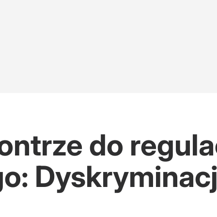
ntrze do regulac
o: Dyskryminac