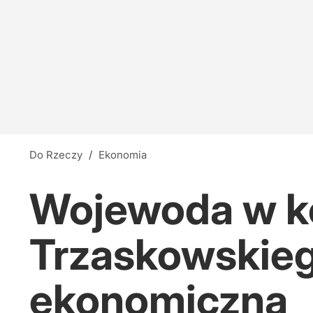
Do Rzeczy
/
Ekonomia
Wojewoda w ko
Trzaskowskieg
ekonomiczna