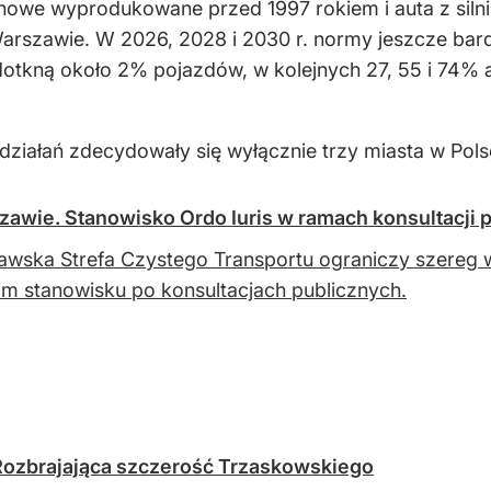
nowe wyprodukowane przed 1997 rokiem i auta z sil
rszawie. W 2026, 2028 i 2030 r. normy jeszcze bardzi
tkną około 2% pojazdów, w kolejnych 27, 55 i 74% au
 działań zdecydowały się wyłącznie trzy miasta w Po
zawie. Stanowisko Ordo Iuris w ramach konsultacji 
wska Strefa Czystego Transportu ograniczy szereg wo
m stanowisku po konsultacjach publicznych.
Rozbrajająca szczerość Trzaskowskiego