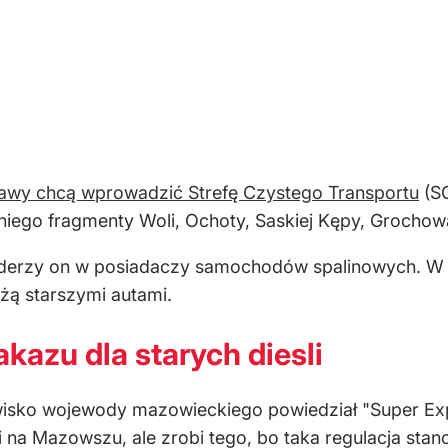
awy chcą wprowadzić Strefę Czystego Transportu
(SC
niego fragmenty Woli, Ochoty, Saskiej Kępy, Grochowa
uderzy on w posiadaczy samochodów spalinowych. W 
żą starszymi autami.
kazu dla starych diesli
wisko wojewody mazowieckiego powiedział "Super Exp
 na Mazowszu, ale zrobi tego, bo taka regulacja sta