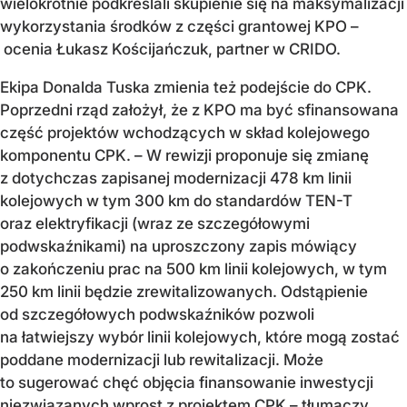
wielokrotnie podkreślali skupienie się na maksymalizacji
wykorzystania środków z części grantowej KPO –
ocenia Łukasz Kościjańczuk, partner w CRIDO.
Ekipa Donalda Tuska zmienia też podejście do CPK.
Poprzedni rząd założył, że z KPO ma być sfinansowana
część projektów wchodzących w skład kolejowego
komponentu CPK. – W rewizji proponuje się zmianę
z dotychczas zapisanej modernizacji 478 km linii
kolejowych w tym 300 km do standardów TEN-T
oraz elektryfikacji (wraz ze szczegółowymi
podwskaźnikami) na uproszczony zapis mówiący
o zakończeniu prac na 500 km linii kolejowych, w tym
250 km linii będzie zrewitalizowanych. Odstąpienie
od szczegółowych podwskaźników pozwoli
na łatwiejszy wybór linii kolejowych, które mogą zostać
poddane modernizacji lub rewitalizacji. Może
to sugerować chęć objęcia finansowanie inwestycji
niezwiązanych wprost z projektem CPK – tłumaczy