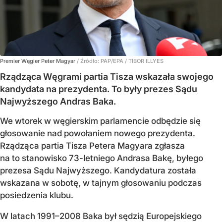
Premier Węgier Peter Magyar
/ Źródło:
PAP/EPA
/
TIBOR ILLYES
Rządząca Węgrami partia Tisza wskazała swojego
kandydata na prezydenta. To były prezes Sądu
Najwyższego Andras Baka.
We wtorek w węgierskim parlamencie odbędzie się
głosowanie nad powołaniem nowego prezydenta.
Rządząca partia Tisza Petera Magyara zgłasza
na to stanowisko 73-letniego Andrasa Bakę, byłego
prezesa Sądu Najwyższego. Kandydatura została
wskazana w sobotę, w tajnym głosowaniu podczas
posiedzenia klubu.
W latach 1991–2008 Baka był sędzią Europejskiego