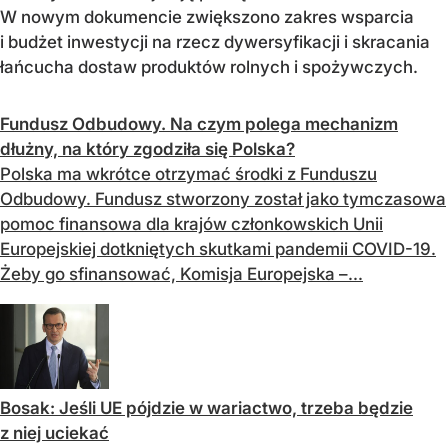
W nowym dokumencie zwiększono zakres wsparcia
i budżet inwestycji na rzecz dywersyfikacji i skracania
łańcucha dostaw produktów rolnych i spożywczych.
Fundusz Odbudowy. Na czym polega mechanizm
dłużny, na który zgodziła się Polska?
Polska ma wkrótce otrzymać środki z Funduszu
Odbudowy. Fundusz stworzony został jako tymczasowa
pomoc finansowa dla krajów członkowskich Unii
Europejskiej dotkniętych skutkami pandemii COVID-19.
Żeby go sfinansować, Komisja Europejska –...
Bosak: Jeśli UE pójdzie w wariactwo, trzeba będzie
z niej uciekać