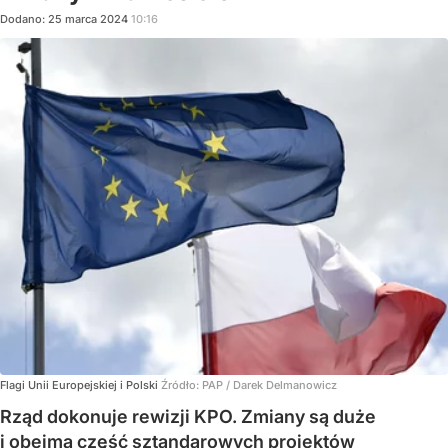
Dodano:
25
marca
2024
10:16
Flagi Unii Europejskiej i Polski
Źródło:
PAP
/
Darek Delmanowicz
Rząd dokonuje rewizji KPO. Zmiany są duże
i obejmą część sztandarowych projektów