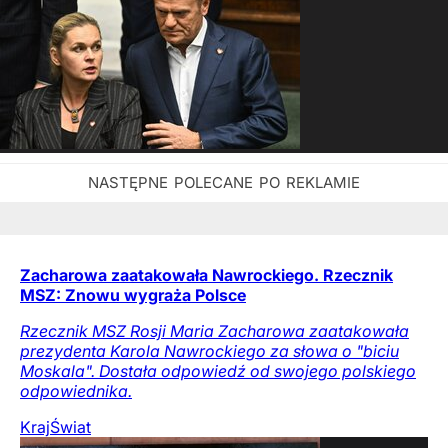
Zacharowa zaatakowała Nawrockiego. Rzecznik
MSZ: Znowu wygraża Polsce
Rzecznik MSZ Rosji Maria Zacharowa zaatakowała
prezydenta Karola Nawrockiego za słowa o "biciu
Moskala". Dostała odpowiedź od swojego polskiego
odpowiednika.
Kraj
Świat