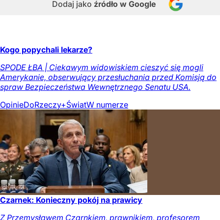
Dodaj jako
źródło w Google
Kogo popychali lekarze?
SPODE ŁBA | Ciekawym widowiskiem cieszyć się mogli
Amerykanie, obserwujący przesłuchania przed Komisją do
spraw Bezpieczeństwa Wewnętrznego Senatu USA.
Opinie
DoRzeczy+
Świat
W numerze
Czarnek: Konieczny pokój na prawicy
Z Przemysławem Czarnkiem, prawnikiem, profesorem