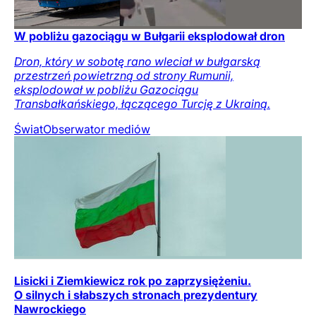
W pobliżu gazociągu w Bułgarii eksplodował dron
Dron, który w sobotę rano wleciał w bułgarską
przestrzeń powietrzną od strony Rumunii,
eksplodował w pobliżu Gazociągu
Transbałkańskiego, łączącego Turcję z Ukrainą.
Świat
Obserwator mediów
Lisicki i Ziemkiewicz rok po zaprzysiężeniu.
O silnych i słabszych stronach prezydentury
Nawrockiego