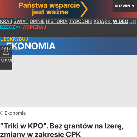
ROZWIŃ
▼
KRAJ
ŚWIAT
OPINIE
HISTORIA
TYGODNIK
KSIĄŻKI
WIDEO
DO
RZECZY+
WSPIERAJ
SUBSKRYBUJ
EKONOMIA
ZALOGUJ
MENU
Ekonomia
"Triki w KPO". Bez grantów na Izerę,
zmiany w zakresie CPK