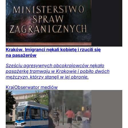
Kraków. Imigranci nękali kobietę i rzucili się
na pasażerów
Sześciu agresywnych obcokrajowców nękało
pasażerkę tramwaju w Krakowie i pobiło dwóch
mężczyzn, którzy stanęli w jej obronie.
Kraj
Obserwator mediów