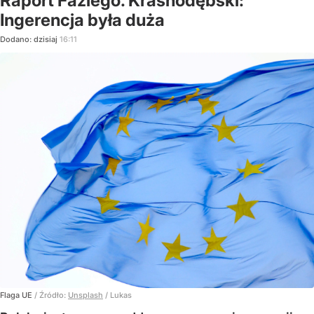
Raport Faziego. Krasnodębski:
Ingerencja była duża
Dodano:
dzisiaj
16:11
Flaga UE
/ Źródło:
Unsplash
/
Lukas