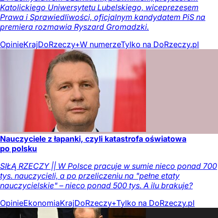
Katolickiego Uniwersytetu Lubelskiego, wiceprezesem
Prawa i Sprawiedliwości, oficjalnym kandydatem PiS na
premiera rozmawia Ryszard Gromadzki.
Opinie
Kraj
DoRzeczy+
W numerze
Tylko na DoRzeczy.pl
Nauczyciele z łapanki, czyli katastrofa oświatowa
po polsku
SIŁĄ RZECZY || W Polsce pracuje w sumie nieco ponad 700
tys. nauczycieli, a po przeliczeniu na "pełne etaty
nauczycielskie" – nieco ponad 500 tys. A ilu brakuje?
Opinie
Ekonomia
Kraj
DoRzeczy+
Tylko na DoRzeczy.pl