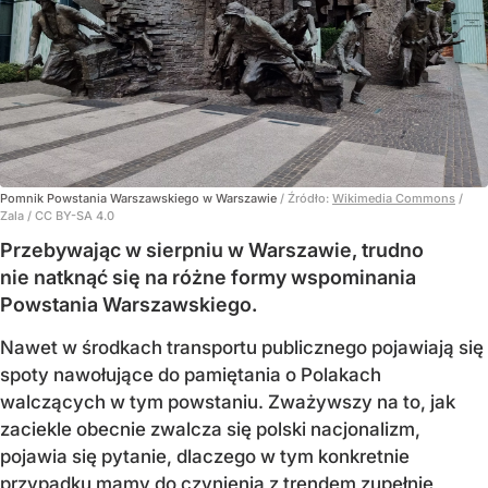
Pomnik Powstania Warszawskiego w Warszawie
/ Źródło:
Wikimedia Commons
/
Zala / CC BY-SA 4.0
Przebywając w sierpniu w Warszawie, trudno
nie natknąć się na różne formy wspominania
Powstania Warszawskiego.
Nawet w środkach transportu publicznego pojawiają się
spoty nawołujące do pamiętania o Polakach
walczących w tym powstaniu. Zważywszy na to, jak
zaciekle obecnie zwalcza się polski nacjonalizm,
pojawia się pytanie, dlaczego w tym konkretnie
przypadku mamy do czynienia z trendem zupełnie