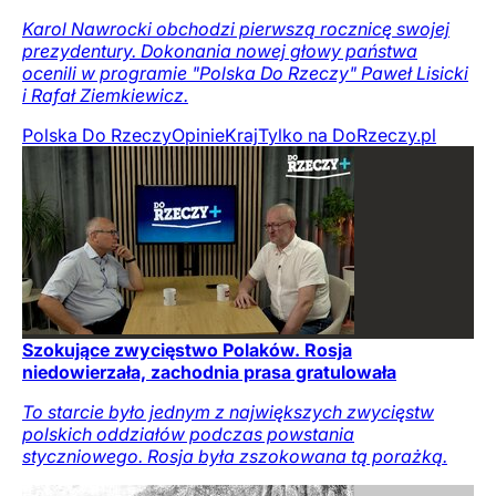
Karol Nawrocki obchodzi pierwszą rocznicę swojej
prezydentury. Dokonania nowej głowy państwa
ocenili w programie "Polska Do Rzeczy" Paweł Lisicki
i Rafał Ziemkiewicz.
Polska Do Rzeczy
Opinie
Kraj
Tylko na DoRzeczy.pl
Szokujące zwycięstwo Polaków. Rosja
niedowierzała, zachodnia prasa gratulowała
To starcie było jednym z największych zwycięstw
polskich oddziałów podczas powstania
styczniowego. Rosja była zszokowana tą porażką.