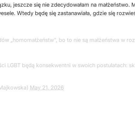
iązku, jeszcze się nie zdecydowałam na małżeństwo. 
sele. Wtedy będę się zastanawiała, gdzie się rozwieść
dów „homomałżeństw”, bo to nie są małżeństwa w rozum
ści LGBT będą konsekwentni w swoich postulatach: sk
Majkowska)
May 21, 2026