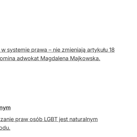
 w systemie prawa – nie zmieniają artykułu 18
rzypomina adwokat Magdalena Majkowska.
lnym
rzanie praw osób LGBT jest naturalnym
odu.