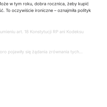
Może w tym roku, dobra rocznica, żeby kupić
. To oczywiście ironiczne – oznajmiła polityk
ieniu art. 18 Konstytucji RP ani Kodeksu
oro pojawiły się żądania zrównania tych…