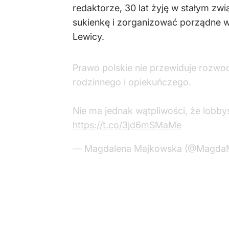
redaktorze, 30 lat żyję w stałym zw
sukienkę i zorganizować porządne we
Lewicy.
Prawo polskie nie przewiduje rozwo
rodzinnego i opiekuńczego.
Nie ma jednak wątpliwości, że lobby
https://t.co/3jd6mSMaMe
— Magdalena Majkowska (@Magda