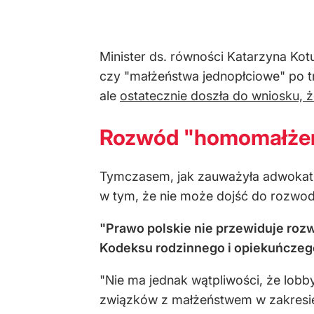
Minister ds. równości Katarzyna Kot
czy "małżeństwa jednopłciowe" po tr
ale
ostatecznie doszła do wniosku, ż
Rozwód "homomałżeńs
Tymczasem, jak zauważyła adwokat M
w tym, że nie może dojść do rozwo
"Prawo polskie nie przewiduje ro
Kodeksu rodzinnego i opiekuńczeg
"Nie ma jednak wątpliwości, że lobb
związków z małżeństwem w zakresie 