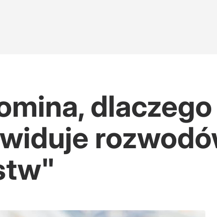
omina, dlaczego 
ewiduje rozwod
stw"