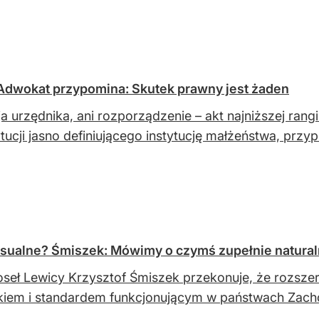
 Adwokat przypomina: Skutek prawny jest żaden
a urzędnika, ani rozporządzenie – akt najniższej rangi
tucji jasno definiującego instytucję małżeństwa, p
ksualne? Śmiszek: Mówimy o czymś zupełnie natura
seł Lewicy Krzysztof Śmiszek przekonuje, że rozsze
kiem i standardem funkcjonującym w państwach Zach