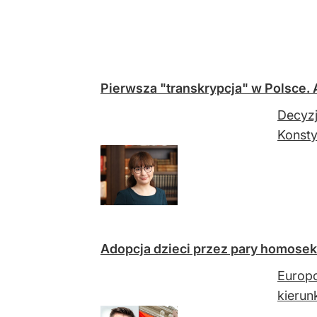
Pierwsza "transkrypcja" w Polsce.
Decyzj
Konsty
Adopcja dzieci przez pary homose
Europo
kierun