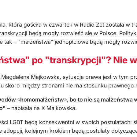
ula, która gościła w czwartek w Radio Zet została w 
anskrypcji będą mogły rozwieść się w Polsce. Polityk 
e tak
– "małżeństwa" jednopłciowe będą mogły rozwie
twa" po "transkrypcji"? Nie w
agdalena Majkowska, sytuacja prawa jest w tym prz
du skoro między stronami nie ma stosunku prawnego 
zwodów
«
homomałżeństw
»
, bo to nie są małżeństwa w
o"
– napisała na X Majkowska.
yści LGBT będą konsekwentni w swoich postulatach: s
adopcji, kolejnym krokiem będą postulaty dotyczące