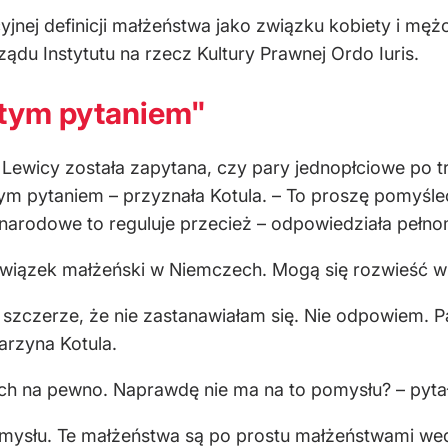
cyjnej definicji małżeństwa jako związku kobiety i mę
ządu Instytutu na rzecz Kultury Prawnej Ordo Iuris.
 tym pytaniem"
 Lewicy została zapytana, czy pary jednopłciowe po t
ym pytaniem – przyznała Kotula. – To proszę pomyśleć
arodowe to reguluje przecież – odpowiedziała pełno
 związek małżeński w Niemczech. Mogą się rozwieść w
 szczerze, że nie zastanawiałam się. Nie odpowiem. P
arzyna Kotula.
 nich na pewno. Naprawdę nie ma na to pomysłu? – pyta
 pomysłu. Te małżeństwa są po prostu małżeństwami w