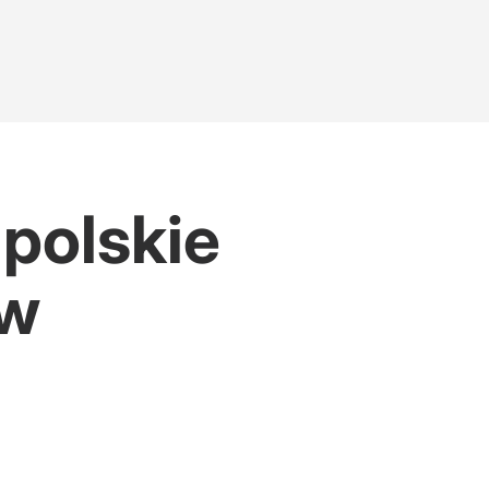
polskie
ów