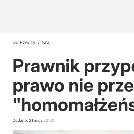
Do Rzeczy
/
Kraj
Prawnik przyp
prawo nie prz
"homomałżeń
Dodano:
21
maja
22:00