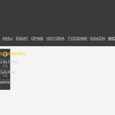
Udostępnij
28
Skomentuj
KRAJ
ŚWIAT
OPINIE
HISTORIA
TYGODNIK
KSIĄŻKI
WI
SUBSKRYBUJ
ZALOGUJ
SZUKAJ
MENU