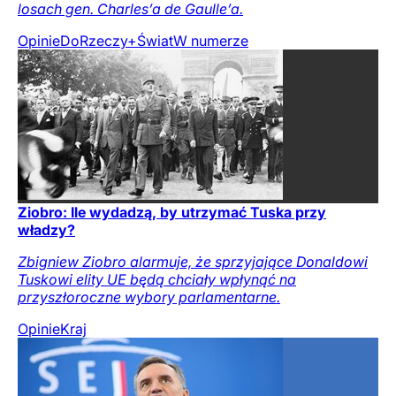
losach gen. Charles’a de Gaulle’a.
Opinie
DoRzeczy+
Świat
W numerze
Ziobro: Ile wydadzą, by utrzymać Tuska przy
władzy?
Zbigniew Ziobro alarmuje, że sprzyjające Donaldowi
Tuskowi elity UE będą chciały wpłynąć na
przyszłoroczne wybory parlamentarne.
Opinie
Kraj