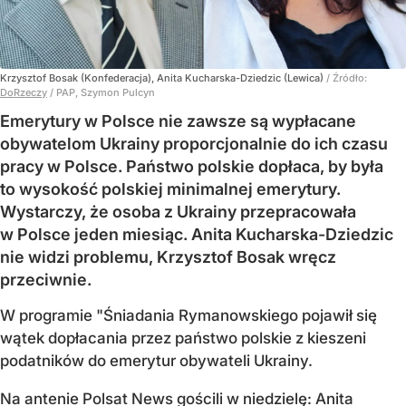
Krzysztof Bosak (Konfederacja), Anita Kucharska-Dziedzic (Lewica)
/ Źródło:
DoRzeczy
/
PAP, Szymon Pulcyn
Emerytury w Polsce nie zawsze są wypłacane
obywatelom Ukrainy proporcjonalnie do ich czasu
pracy w Polsce. Państwo polskie dopłaca, by była
to wysokość polskiej minimalnej emerytury.
Wystarczy, że osoba z Ukrainy przepracowała
w Polsce jeden miesiąc. Anita Kucharska-Dziedzic
nie widzi problemu, Krzysztof Bosak wręcz
przeciwnie.
W programie "Śniadania Rymanowskiego pojawił się
wątek dopłacania przez państwo polskie z kieszeni
podatników do emerytur obywateli Ukrainy.
Na antenie Polsat News gościli w niedzielę: Anita