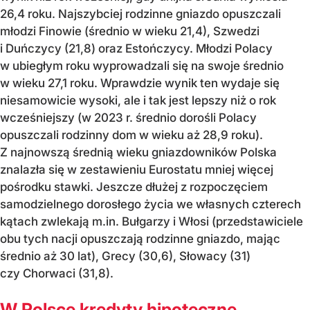
26,4 roku. Najszybciej rodzinne gniazdo opuszczali
młodzi Finowie (średnio w wieku 21,4), Szwedzi
i Duńczycy (21,8) oraz Estończycy. Młodzi Polacy
w ubiegłym roku wyprowadzali się na swoje średnio
w wieku 27,1 roku. Wprawdzie wynik ten wydaje się
niesamowicie wysoki, ale i tak jest lepszy niż o rok
wcześniejszy (w 2023 r. średnio dorośli Polacy
opuszczali rodzinny dom w wieku aż 28,9 roku).
Z najnowszą średnią wieku gniazdowników Polska
znalazła się w zestawieniu Eurostatu mniej więcej
pośrodku stawki. Jeszcze dłużej z rozpoczęciem
samodzielnego dorosłego życia we własnych czterech
kątach zwlekają m.in. Bułgarzy i Włosi (przedstawiciele
obu tych nacji opuszczają rodzinne gniazdo, mając
średnio aż 30 lat), Grecy (30,6), Słowacy (31)
czy Chorwaci (31,8).
W Polsce kredyty hipoteczne