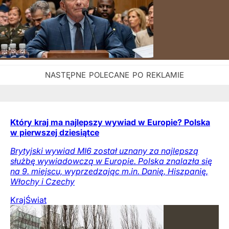
Który kraj ma najlepszy wywiad w Europie? Polska
w pierwszej dziesiątce
Brytyjski wywiad MI6 został uznany za najlepszą
służbę wywiadowczą w Europie. Polska znalazła się
na 9. miejscu, wyprzedzając m.in. Danię, Hiszpanię,
Włochy i Czechy
Kraj
Świat