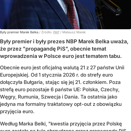
Były premier Marek Belka
/ Źródło:
PAP
/
Mateusz Marek
Były premier i były prezes NBP Marek Belka uważa,
że przez "propagandę PiS", obecnie temat
wprowadzenia w Polsce euro jest tematem tabu.
Obecnie euro jest oficjalną walutą 21 z 27 państw Unii
Europejskiej. Od 1 stycznia 2026 r. do strefy euro
dołączyła Bułgaria, stając się jej 21. członkiem.
Poza
strefą euro pozostaje 6 państw UE:
Polska, Czechy,
Węgry, Rumunia, Szwecja i Dania
. Ta ostatnia jako
jedyna ma formalny traktatowy opt-out z obowiązku
przyjęcia euro.
Według Marka Belki, "kwestia przyjęcia przez Polskę
euro została na tyle obrzydzona przez propagandę PiS,