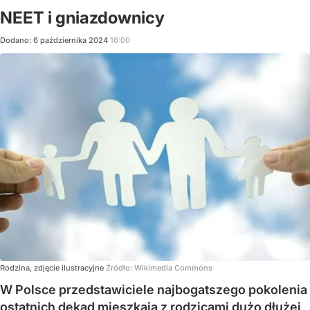
NEET i gniazdownicy
Dodano:
6
października
2024
16:00
Rodzina, zdjęcie ilustracyjne
Źródło:
Wikimedia Commons
W Polsce przedstawiciele najbogatszego pokolenia
ostatnich dekad mieszkają z rodzicami dużo dłużej