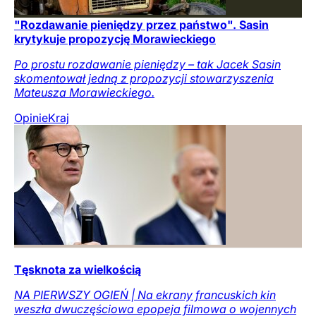
"Rozdawanie pieniędzy przez państwo". Sasin
krytykuje propozycję Morawieckiego
Po prostu rozdawanie pieniędzy – tak Jacek Sasin
skomentował jedną z propozycji stowarzyszenia
Mateusza Morawieckiego.
Opinie
Kraj
Tęsknota za wielkością
NA PIERWSZY OGIEŃ | Na ekrany francuskich kin
weszła dwuczęściowa epopeja filmowa o wojennych