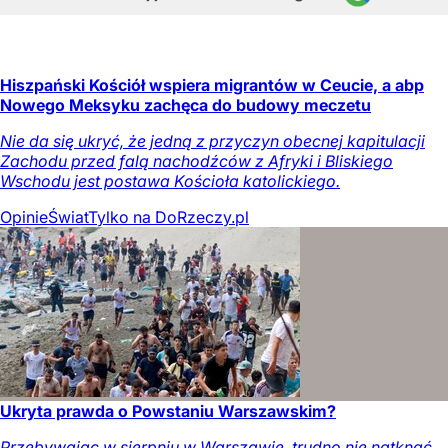
Hiszpański Kościół wspiera migrantów w Ceucie, a abp
Nowego Meksyku zachęca do budowy meczetu
Nie da się ukryć, że jedną z przyczyn obecnej kapitulacji
Zachodu przed falą nachodźców z Afryki i Bliskiego
Wschodu jest postawa Kościoła katolickiego.
Opinie
Świat
Tylko na DoRzeczy.pl
Ukryta prawda o Powstaniu Warszawskim?
Przebywając w sierpniu w Warszawie, trudno nie natknąć