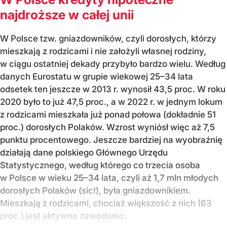
najdroższe w całej unii
W Polsce tzw. gniazdowników, czyli dorosłych, którzy
mieszkają z rodzicami i nie założyli własnej rodziny,
w ciągu ostatniej dekady przybyło bardzo wielu. Według
danych Eurostatu w grupie wiekowej 25–34 lata
odsetek ten jeszcze w 2013 r. wynosił 43,5 proc. W roku
2020 było to już 47,5 proc., a w 2022 r. w jednym lokum
z rodzicami mieszkała już ponad połowa (dokładnie 51
proc.) dorosłych Polaków. Wzrost wyniósł więc aż 7,5
punktu procentowego. Jeszcze bardziej na wyobraźnię
działają dane polskiego Głównego Urzędu
Statystycznego, według którego co trzecia osoba
w Polsce w wieku 25–34 lata, czyli aż 1,7 mln młodych
dorosłych Polaków (sic!), była gniazdownikiem.
Mieszkają z rodzicami, chociaż większość z nich (63
proc.) jest aktywna zawodowo.