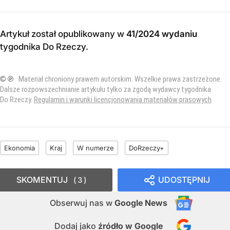
Artykuł został opublikowany w
41/2024 wydaniu
tygodnika Do Rzeczy
.
© ℗
Materiał chroniony prawem autorskim. Wszelkie prawa zastrzeżone.
Dalsze rozpowszechnianie artykułu tylko za zgodą wydawcy tygodnika
Do Rzeczy.
Regulamin i warunki licencjonowania materiałów prasowych
.
Ekonomia
Kraj
W numerze
DoRzeczy+
SKOMENTUJ
UDOSTĘPNIJ
3
Obserwuj nas
w
Google News
Dodaj jako
źródło w Google