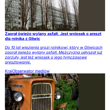
Zaorał świeżo wylany asfalt. Jest wniosek o areszt
dla rolnika z Gliwic
Do 10 lat więzienia grozi rolnikowi, który w Gliwicach
zaorał świeżo wylany asfalt. Mężczyzna usłyszał już
zarzuty, jest też wniosek o jego tymczasowe
aresztowanie.
Kraj
Obserwator mediów