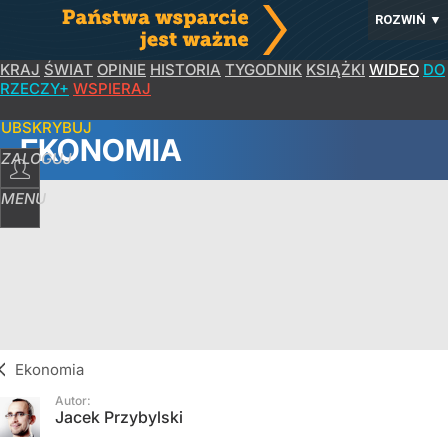
ROZWIŃ
▼
KRAJ
ŚWIAT
OPINIE
HISTORIA
TYGODNIK
KSIĄŻKI
WIDEO
DO
RZECZY+
WSPIERAJ
SUBSKRYBUJ
EKONOMIA
ZALOGUJ
MENU
Ekonomia
Autor:
Jacek Przybylski