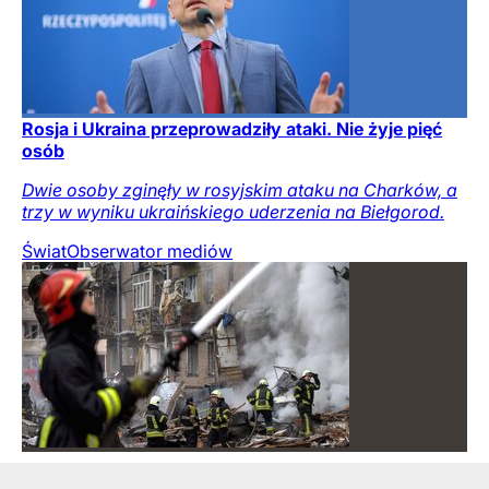
Rosja i Ukraina przeprowadziły ataki. Nie żyje pięć
osób
Dwie osoby zginęły w rosyjskim ataku na Charków, a
trzy w wyniku ukraińskiego uderzenia na Biełgorod.
Świat
Obserwator mediów