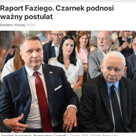
Raport Faziego. Czarnek podnosi
ważny postulat
Dodano:
dzisiaj
14:04
Jarosław Kaczyński, Przemysław Czarnek
/ Źródło:
PAP
/
Radek Pietruszka