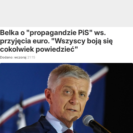
Belka o "propagandzie PiS" ws.
przyjęcia euro. "Wszyscy boją się
cokolwiek powiedzieć"
Dodano:
wczoraj
21:15