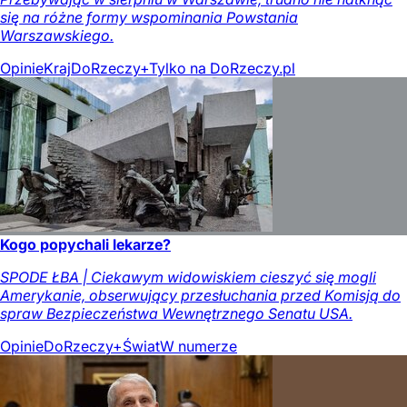
się na różne formy wspominania Powstania
Warszawskiego.
Opinie
Kraj
DoRzeczy+
Tylko na DoRzeczy.pl
Kogo popychali lekarze?
SPODE ŁBA | Ciekawym widowiskiem cieszyć się mogli
Amerykanie, obserwujący przesłuchania przed Komisją do
spraw Bezpieczeństwa Wewnętrznego Senatu USA.
Opinie
DoRzeczy+
Świat
W numerze