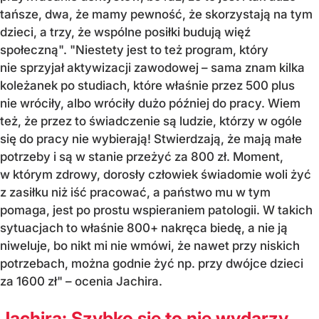
tańsze, dwa, że mamy pewność, że skorzystają na tym
dzieci, a trzy, że wspólne posiłki budują więź
społeczną". "Niestety jest to też program, który
nie sprzyjał aktywizacji zawodowej – sama znam kilka
koleżanek po studiach, które właśnie przez 500 plus
nie wróciły, albo wróciły dużo później do pracy. Wiem
też, że przez to świadczenie są ludzie, którzy w ogóle
się do pracy nie wybierają! Stwierdzają, że mają małe
potrzeby i są w stanie przeżyć za 800 zł. Moment,
w którym zdrowy, dorosły człowiek świadomie woli żyć
z zasiłku niż iść pracować, a państwo mu w tym
pomaga, jest po prostu wspieraniem patologii. W takich
sytuacjach to właśnie 800+ nakręca biedę, a nie ją
niweluje, bo nikt mi nie wmówi, że nawet przy niskich
potrzebach, można godnie żyć np. przy dwójce dzieci
za 1600 zł"
– ocenia Jachira.
Jachira: Szybko się to nie wydarzy