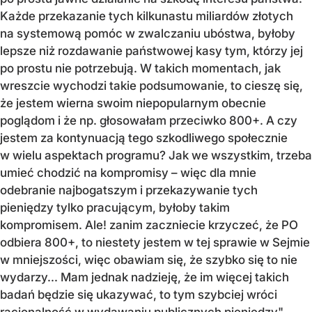
Każde przekazanie tych kilkunastu miliardów złotych
na systemową pomóc w zwalczaniu ubóstwa, byłoby
lepsze niż rozdawanie państwowej kasy tym, którzy jej
po prostu nie potrzebują. W takich momentach, jak
wreszcie wychodzi takie podsumowanie, to cieszę się,
że jestem wierna swoim niepopularnym obecnie
poglądom i że np. głosowałam przeciwko 800+. A czy
jestem za kontynuacją tego szkodliwego społecznie
w wielu aspektach programu? Jak we wszystkim, trzeba
umieć chodzić na kompromisy – więc dla mnie
odebranie najbogatszym i przekazywanie tych
pieniędzy tylko pracującym, byłoby takim
kompromisem. Ale! zanim zaczniecie krzyczeć, że PO
odbiera 800+, to niestety jestem w tej sprawie w Sejmie
w mniejszości, więc obawiam się, że szybko się to nie
wydarzy... Mam jednak nadzieję, że im więcej takich
badań będzie się ukazywać, to tym szybciej wróci