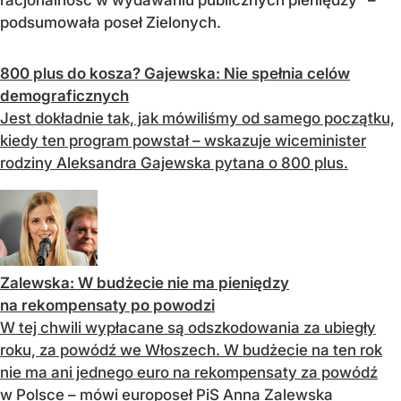
racjonalność w wydawaniu publicznych pieniędzy"
–
podsumowała poseł Zielonych.
800 plus do kosza? Gajewska: Nie spełnia celów
demograficznych
Jest dokładnie tak, jak mówiliśmy od samego początku,
kiedy ten program powstał – wskazuje wiceminister
rodziny Aleksandra Gajewska pytana o 800 plus.
Zalewska: W budżecie nie ma pieniędzy
na rekompensaty po powodzi
W tej chwili wypłacane są odszkodowania za ubiegły
roku, za powódź we Włoszech. W budżecie na ten rok
nie ma ani jednego euro na rekompensaty za powódź
w Polsce – mówi europoseł PiS Anna Zalewska