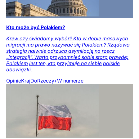
Kto może być Polakiem?
Krew czy świadomy wybór? Kto w dobie masowych
migracji ma prawo nazywać się Polakiem? Rządowa
strategia naiwnie odrzuca asymilację na rzecz
„integracji”. Warto przypomnieć sobie starą prawdę:
Polakiem jest ten, kto przyjmuje na siebie polskie
obowiązki.
Opinie
Kraj
DoRzeczy+
W numerze