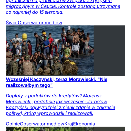
ograniczeń na granicach w związku z kryzysem
migracyjnym w Ceucie. Kontrole zostaną utrzymane
co najmniej do 15 sierpnia.
Świat
Obserwator mediów
Wcześniej Kaczyński, teraz Morawiecki. "Nie
realizowałbym tego"
Dopłaty z podatków do kredytów? Mateusz
Morawiecki, podobnie jak wcześniej Jarosław
Kaczyński najwyraźniej zmienił zdanie w zakresie
polityki, którą wprowadzili i realizowali.
Opinie
Obserwator mediów
Kraj
Ekonomia