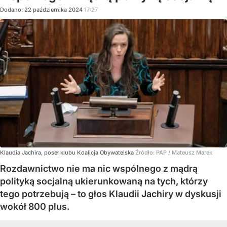
Dodano:
22
października
2024
17:27
Klaudia Jachira, poseł klubu Koalicja Obywatelska
Źródło:
PAP
/
Mateusz Marek
Rozdawnictwo nie ma nic wspólnego z mądrą
polityką socjalną ukierunkowaną na tych, którzy
tego potrzebują – to głos Klaudii Jachiry w dyskusji
wokół 800 plus.