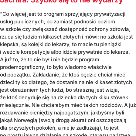
"Co więcej jest to program sprzyjający prywatyzacji
usług publicznych, bo zamiast podnosić poziom
w szkole czy zwiększać dostępność ochrony zdrowia,
rzuca się ludziom kilkaset złotych i mówi: no szkoła jest
kiepska, są kolejki do lekarzy, to macie tu pieniążki
i weźcie korepetycje albo idźcie prywatnie do lekarza.
A już to, że to nie był i nie będzie program
prodemograficzny, to było wiadomo właściwie
od początku. Zakładanie, że ktoś będzie chciał mieć
dzieci tylko dlatego, że dostanie na nie kilkaset złotych
jest obrażaniem tych ludzi, bo straszną jest wizja,
że ktoś decyduje się na dziecko dla tych kilku stówek
miesięcznie. Nie chciałabym mieć takich rodziców. A już
rozdawanie pieniędzy najbogatszym, jakbyśmy byli
jakąś Norwegią (swoją drogą akurat oni oszczędzają
dla przyszlych pokoleń, a nie je zadłużają), to jest
po prostu jawne działanie na szkodę interesu państwa.