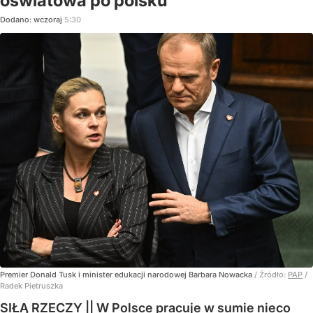
oświatowa po polsku
Dodano:
wczoraj
5:30
Premier Donald Tusk i minister edukacji narodowej Barbara Nowacka
/ Źródło:
PAP
/
Radek Pietruszka
SIŁĄ RZECZY || W Polsce pracuje w sumie nieco