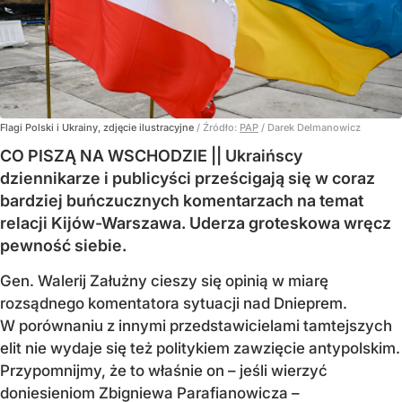
Flagi Polski i Ukrainy, zdjęcie ilustracyjne
/ Źródło:
PAP
/
Darek Delmanowicz
CO PISZĄ NA WSCHODZIE || Ukraińscy
dziennikarze i publicyści prześcigają się w coraz
bardziej buńczucznych komentarzach na temat
relacji Kijów-Warszawa. Uderza groteskowa wręcz
pewność siebie.
Gen. Walerij Załużny cieszy się opinią w miarę
rozsądnego komentatora sytuacji nad Dnieprem.
W porównaniu z innymi przedstawicielami tamtejszych
elit nie wydaje się też politykiem zawzięcie antypolskim.
Przypomnijmy, że to właśnie on – jeśli wierzyć
doniesieniom Zbigniewa Parafianowicza –