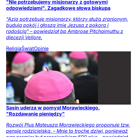
"Nie potrzebujemy misjonarzy z gotowymi
odpowiedziami". Zagadkowe słowa biskupa
"Azja potrzebuje misjonarzy, którzy służą zranionym,
budują pokój i głoszą imię Jezusa z pokorą i
radością" – powiedział bp Ambrose Pitchaimuthu z
diecezji Vellore.
Religia
Świat
Opinie
Sasin uderza w pomysł Morawieckiego.
"Rozdawanie pieniędzy"
Rozwój Plus Mateusza Morawieckiego proponuje tzw.
pensję rodzicielską. – Mnie to trochę dziwi, ponieważ