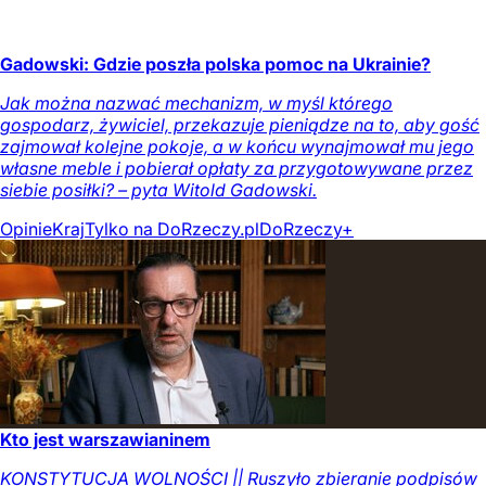
Gadowski: Gdzie poszła polska pomoc na Ukrainie?
Jak można nazwać mechanizm, w myśl którego
gospodarz, żywiciel, przekazuje pieniądze na to, aby gość
zajmował kolejne pokoje, a w końcu wynajmował mu jego
własne meble i pobierał opłaty za przygotowywane przez
siebie posiłki? – pyta Witold Gadowski.
Opinie
Kraj
Tylko na DoRzeczy.pl
DoRzeczy+
Kto jest warszawianinem
KONSTYTUCJA WOLNOŚCI || Ruszyło zbieranie podpisów