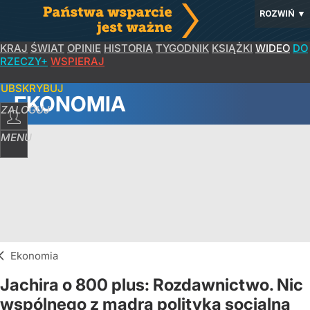
ROZWIŃ
▼
KRAJ
ŚWIAT
OPINIE
HISTORIA
TYGODNIK
KSIĄŻKI
WIDEO
DO
RZECZY+
WSPIERAJ
SUBSKRYBUJ
EKONOMIA
ZALOGUJ
MENU
Ekonomia
Jachira o 800 plus: Rozdawnictwo. Nic
wspólnego z mądrą polityką socjalną