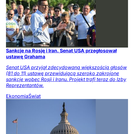
Sankcje na Rosję i Iran. Senat USA przegłosował
ustawę Grahama
Senat USA przyjął zdecydowaną większością głosów
(81 do 11) ustawę przewidującą szeroko zakrojone
sankcje wobec Rosji i Iranu. Projekt trafi teraz do Izby
Reprezentantów.
Ekonomia
Świat