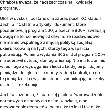
Chrabota uważa, że nadszedł czas na likwidację
programu.
Głos
w dyskusji
postanowiła zabrać poseł KO Klaudia
Jachira. "
Ostatnie artykuły i dokument, które
podsumowują program 500, a obecnie 800+, zwracają
uwagę na to, co mówię od dawna: że
rozdawnictwo
nie ma nic wspólnego z mądrą polityką socjalną
ukierunkowaną na tych, którzy tego wsparcia
potrzebują
. Pomimo wydania 305 mld zł program 500+
nie poprawił sytuacji demograficznej. Nie ma też on nic
wspólnego z wyciąganiem ludzi z biedy, bo jak dajemy
pieniądze do ręki, to nie mamy żadnej kontroli, na co
te pieniądze idą i w jakim stopniu zaspokajają potrzeby
dzieci"
– przekonuje
Jachira zaznacza, że bardziej popiera "
wprowadzenie
darmowych obiadów dla dzieci w szkole, albo
przywracanie dentystów, bo raz, że to jest i tak dużo