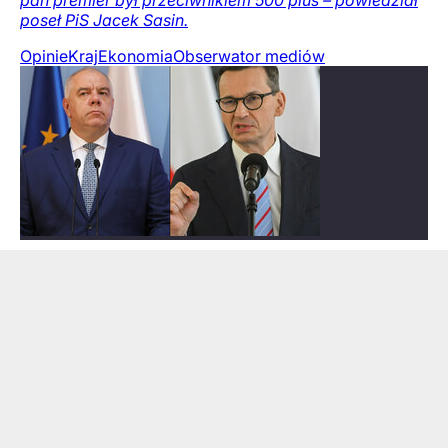
pan premier był przeciwnikiem 500 plus – powiedział
poseł PiS Jacek Sasin.
Opinie
Kraj
Ekonomia
Obserwator mediów