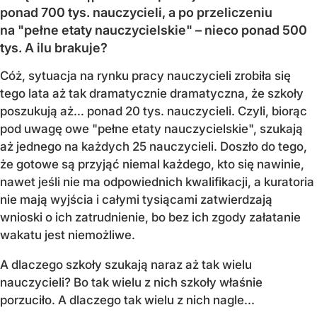
ponad 700 tys. nauczycieli, a po przeliczeniu
na "pełne etaty nauczycielskie" – nieco ponad 500
tys. A ilu brakuje?
Cóż, sytuacja na rynku pracy nauczycieli zrobiła się
tego lata aż tak dramatycznie dramatyczna, że szkoły
poszukują aż… ponad 20 tys. nauczycieli. Czyli, biorąc
pod uwagę owe "pełne etaty nauczycielskie", szukają
aż jednego na każdych 25 nauczycieli. Doszło do tego,
że gotowe są przyjąć niemal każdego, kto się nawinie,
nawet jeśli nie ma odpowiednich kwalifikacji, a kuratoria
nie mają wyjścia i całymi tysiącami zatwierdzają
wnioski o ich zatrudnienie, bo bez ich zgody załatanie
wakatu jest niemożliwe.
A dlaczego szkoły szukają naraz aż tak wielu
nauczycieli? Bo tak wielu z nich szkoły właśnie
porzuciło. A dlaczego tak wielu z nich nagle...