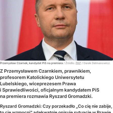
Przemysław Czarnek, kandydat PiS na premiera
/ Źródło:
PAP
/
Darek Delmanowicz
Z Przemysławem Czarnkiem, prawnikiem,
profesorem Katolickiego Uniwersytetu
Lubelskiego, wiceprezesem Prawa
i Sprawiedliwości, oficjalnym kandydatem PiS
na premiera rozmawia Ryszard Gromadzki.
Ryszard Gromadzki: Czy porzekadło „Co cię nie zabije,
to cię wzmocni” adekwatnie opisuje sytuację w Prawie