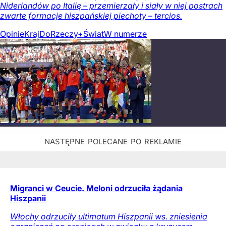
Niderlandów po Italię – przemierzały i siały w niej postrach
zwarte formacje hiszpańskiej piechoty – tercios.
Opinie
Kraj
DoRzeczy+
Świat
W numerze
Migranci w Ceucie. Meloni odrzuciła żądania
Hiszpanii
Włochy odrzuciły ultimatum Hiszpanii ws. zniesienia