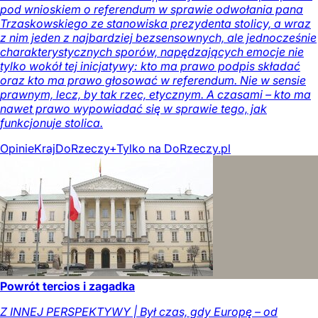
pod wnioskiem o referendum w sprawie odwołania pana
Trzaskowskiego ze stanowiska prezydenta stolicy, a wraz
z nim jeden z najbardziej bezsensownych, ale jednocześnie
charakterystycznych sporów, napędzających emocje nie
tylko wokół tej inicjatywy: kto ma prawo podpis składać
oraz kto ma prawo głosować w referendum. Nie w sensie
prawnym, lecz, by tak rzec, etycznym. A czasami – kto ma
nawet prawo wypowiadać się w sprawie tego, jak
funkcjonuje stolica.
Opinie
Kraj
DoRzeczy+
Tylko na DoRzeczy.pl
Powrót tercios i zagadka
Z INNEJ PERSPEKTYWY | Był czas, gdy Europę – od