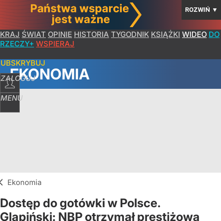
ROZWIŃ
▼
KRAJ
ŚWIAT
OPINIE
HISTORIA
TYGODNIK
KSIĄŻKI
WIDEO
DO
RZECZY+
WSPIERAJ
SUBSKRYBUJ
EKONOMIA
ZALOGUJ
MENU
Ekonomia
Dostęp do gotówki w Polsce.
Glapiński: NBP otrzymał prestiżową