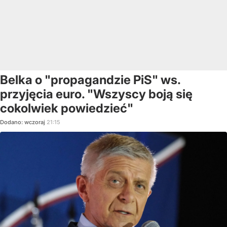
Belka o "propagandzie PiS" ws.
przyjęcia euro. "Wszyscy boją się
cokolwiek powiedzieć"
Dodano:
wczoraj
21:15