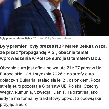
Były premier Marek Belka
/ Źródło:
PAP
/
Mateusz Marek
Były premier i były prezes NBP Marek Belka uważa,
że przez "propagandę PiS", obecnie temat
wprowadzenia w Polsce euro jest tematem tabu.
Obecnie euro jest oficjalną walutą 21 z 27 państw Unii
Europejskiej. Od 1 stycznia 2026 r. do strefy euro
dołączyła Bułgaria, stając się jej 21. członkiem.
Poza
strefą euro pozostaje 6 państw UE:
Polska, Czechy,
Węgry, Rumunia, Szwecja i Dania
. Ta ostatnia jako
jedyna ma formalny traktatowy opt-out z obowiązku
przyjęcia euro.