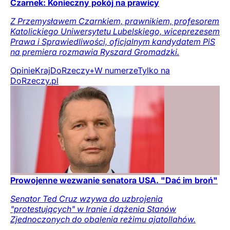
Czarnek: Konieczny pokój na prawicy
Z Przemysławem Czarnkiem, prawnikiem, profesorem
Katolickiego Uniwersytetu Lubelskiego, wiceprezesem
Prawa i Sprawiedliwości, oficjalnym kandydatem PiS
na premiera rozmawia Ryszard Gromadzki.
Opinie
Kraj
DoRzeczy+
W numerze
Tylko na
DoRzeczy.pl
Prowojenne wezwanie senatora USA. "Dać im broń"
Senator Ted Cruz wzywa do uzbrojenia
"protestujących" w Iranie i dążenia Stanów
Zjednoczonych do obalenia reżimu ajatollahów.