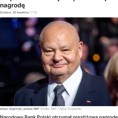
nagrodę
Dodano:
30
kwietnia
17:28
Adam Glapiński, prezes NBP
Źródło:
PAP
/
Tytus Żmijewski
Narodowy Bank Polski otrzymał prestiżową nagrodę