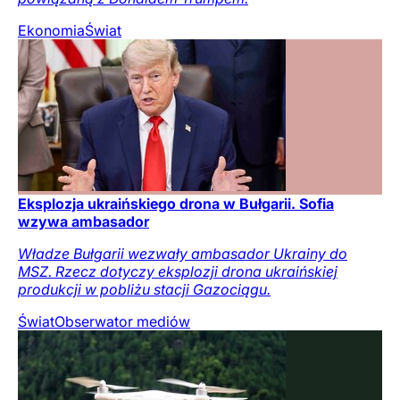
Ekonomia
Świat
Eksplozja ukraińskiego drona w Bułgarii. Sofia
wzywa ambasador
Władze Bułgarii wezwały ambasador Ukrainy do
MSZ. Rzecz dotyczy eksplozji drona ukraińskiej
produkcji w pobliżu stacji Gazociągu.
Świat
Obserwator mediów