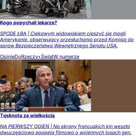
Kogo popychali lekarze?
SPODE ŁBA | Ciekawym widowiskiem cieszyć się mogli
Amerykanie, obserwujący przesłuchania przed Komisją do
spraw Bezpieczeństwa Wewnętrznego Senatu USA.
Opinie
DoRzeczy+
Świat
W numerze
Tęsknota za wielkością
NA PIERWSZY OGIEŃ | Na ekrany francuskich kin weszła
dwuczęściowa epopeja filmowa o wojennych losach gen.