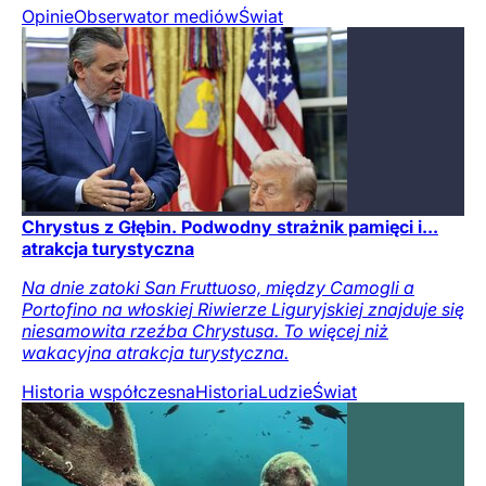
Opinie
Obserwator mediów
Świat
Chrystus z Głębin. Podwodny strażnik pamięci i...
atrakcja turystyczna
Na dnie zatoki San Fruttuoso, między Camogli a
Portofino na włoskiej Riwierze Liguryjskiej znajduje się
niesamowita rzeźba Chrystusa. To więcej niż
wakacyjna atrakcja turystyczna.
Historia współczesna
Historia
Ludzie
Świat