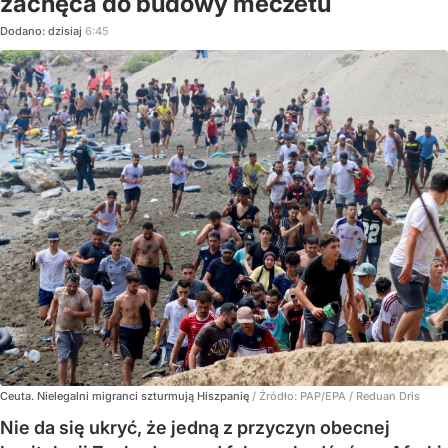
zachęca do budowy meczetu
Dodano:
dzisiaj
6:45
Ceuta. Nielegalni migranci szturmują Hiszpanię
/ Źródło:
PAP/EPA
/
Reduan Dris
Nie da się ukryć, że jedną z przyczyn obecnej