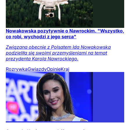
Nowakowska pozytywnie o Nawrockim. "Wszystko,
co robi, wychodzi z jego serca"
Związana obecnie z Polsatem Ida Nowakowska
podzieliła się swoimi przemyśleniami na temat
prezydenta Karola Nawrockiego.
Rozrywka
Gwiazdy
Opinie
Kraj