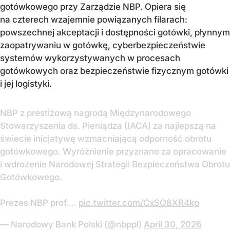
gotówkowego przy Zarządzie NBP. Opiera się
na czterech wzajemnie powiązanych filarach:
powszechnej akceptacji i dostępności gotówki, płynnym
zaopatrywaniu w gotówkę, cyberbezpieczeństwie
systemów wykorzystywanych w procesach
gotówkowych oraz bezpieczeństwie fizycznym gotówki
i jej logistyki.
NBP z prestiżową nagrodą Międzynarodowego
Stowarzyszenia ds. Pieniądza (IACA) za najlepszą na
świecie inicjatywę wzmacniającą odporność obrotu
gotówkowego. Wyróżnienie przyznano za opracowanie
i wdrożenie Narodowej Strategii Bezpieczeństwa Obrotu
Gotówkowego.
Prezes NBP prof.…
pic.twitter.com/CxSO8XR4kp
— Narodowy Bank Polski (@nbppl)
April 30, 2026