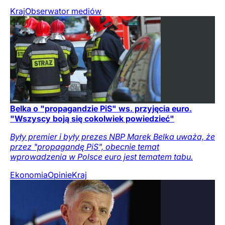
Kraj
Obserwator mediów
Belka o "propagandzie PiS" ws. przyjęcia euro.
"Wszyscy boją się cokolwiek powiedzieć"
Były premier i były prezes NBP Marek Belka uważa, że
przez "propagandę PiS", obecnie temat
wprowadzenia w Polsce euro jest tematem tabu.
Ekonomia
Opinie
Kraj