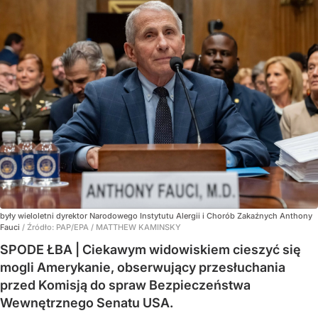
były wieloletni dyrektor Narodowego Instytutu Alergii i Chorób Zakaźnych Anthony
Fauci
/ Źródło:
PAP/EPA
/
MATTHEW KAMINSKY
SPODE ŁBA | Ciekawym widowiskiem cieszyć się
mogli Amerykanie, obserwujący przesłuchania
przed Komisją do spraw Bezpieczeństwa
Wewnętrznego Senatu USA.