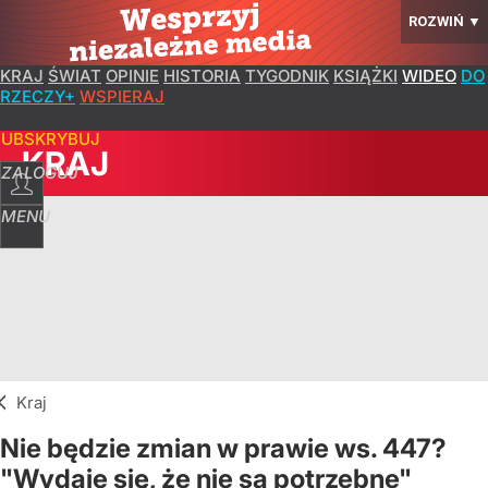
ROZWIŃ
▼
KRAJ
ŚWIAT
OPINIE
HISTORIA
TYGODNIK
KSIĄŻKI
WIDEO
DO
RZECZY+
WSPIERAJ
SUBSKRYBUJ
KRAJ
ZALOGUJ
MENU
Kraj
Nie będzie zmian w prawie ws. 447?
"Wydaje się, że nie są potrzebne"