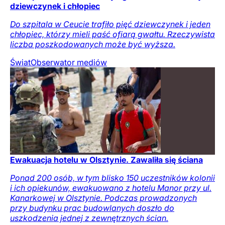
dziewczynek i chłopiec
Do szpitala w Ceucie trafiło pięć dziewczynek i jeden
chłopiec, którzy mieli paść ofiarą gwałtu. Rzeczywista
liczba poszkodowanych może być wyższa.
Świat
Obserwator mediów
Ewakuacja hotelu w Olsztynie. Zawaliła się ściana
Ponad 200 osób, w tym blisko 150 uczestników kolonii
i ich opiekunów, ewakuowano z hotelu Manor przy ul.
Kanarkowej w Olsztynie. Podczas prowadzonych
przy budynku prac budowlanych doszło do
uszkodzenia jednej z zewnętrznych ścian.