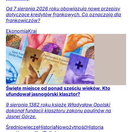
Od 7 sierpnia 2026 roku obowiązują nowe przepisy
dotyczące kredytów frankowych. Co oznaczają dla
frankowiczów?
Ekonomia
Kraj
Święte miejsce od ponad sześciu wieków. Kto
ufundował jasnogórski klasztor?
9 sierpnia 1382 roku książę Władysław Opolski
dokonał fundacji klasztoru zakonu paulinów na
Jasnej Górze.
Średniowiecze
Historia
Nowożytność
Historia