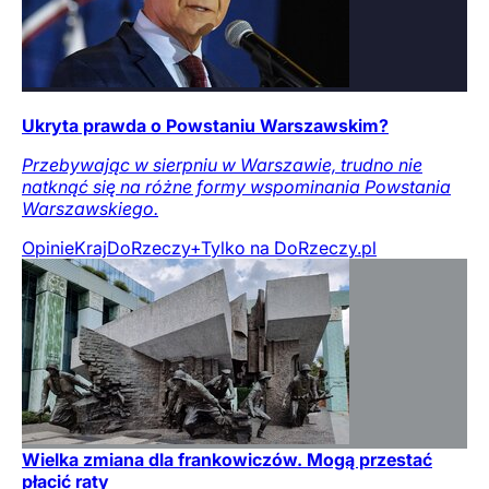
Ukryta prawda o Powstaniu Warszawskim?
Przebywając w sierpniu w Warszawie, trudno nie
natknąć się na różne formy wspominania Powstania
Warszawskiego.
Opinie
Kraj
DoRzeczy+
Tylko na DoRzeczy.pl
Wielka zmiana dla frankowiczów. Mogą przestać
płacić raty