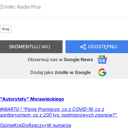
Źródło:
Radio Plus
Kraj
SKOMENTUJ
UDOSTĘPNIJ
145
Obserwuj nas
w
Google News
Dodaj jako
źródło w Google
"Autorytety" Morawieckiego
#WARTO | "Panie Premierze, co z COVID-19, co z
sanitaryzmem, co z 200 tys. nadmiarowych zgonów?".
Opinie
Kraj
DoRzeczy+
W numerze