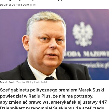
Dodano:
29
maja
2019
11:16
Marek Suski
Źródło:
PAP
/
Piotr Polak
Szef gabinetu politycznego premiera Marek Suski
powiedział w Radiu Plus, że nie ma potrzeby,
aby zmieniać prawo ws. amerykańskiej ustawy 447.
Dziennikarz przypomniał Suskiemu, że szef rządu