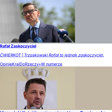
Rafał Zaskoczyciel
ĆWIERKOT | Trzaskowski Rafał to jednak zaskoczyciel.
Opinie
Kraj
DoRzeczy+
W numerze