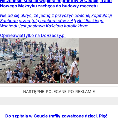
Hiszpański Kościół wspiera migrantów w Ceucie, a abp
Nowego Meksyku zachęca do budowy meczetu
Nie da się ukryć, że jedną z przyczyn obecnej kapitulacji
Zachodu przed falą nachodźców z Afryki i Bliskiego
Wschodu jest postawa Kościoła katolickiego.
Opinie
Świat
Tylko na DoRzeczy.pl
Do szpitala w Ceucie trafiły zgwałcone dzieci. Pięć