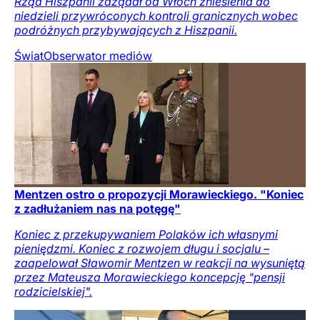
Rząd Hiszpanii zażądał od Włoch zniesienia do
niedzieli przywróconych kontroli granicznych wobec
podróżnych przybywających z Hiszpanii.
Świat
Obserwator mediów
Mentzen ostro o propozycji Morawieckiego. "Koniec
z zadłużaniem nas na potęgę"
Koniec z przekupywaniem Polaków ich własnymi
pieniędzmi. Koniec z rozwojem długu i socjalu –
zaapelował Sławomir Mentzen w reakcji na wysuniętą
przez Mateusza Morawieckiego koncepcję "pensji
rodzicielskiej".