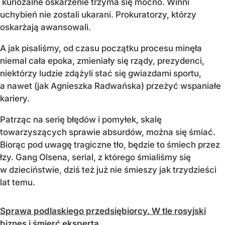
kuriozalne oskarżenie trzyma się mocno. Winni
uchybień nie zostali ukarani. Prokuratorzy, którzy
oskarżają awansowali.
A jak pisaliśmy, od czasu początku procesu minęła
niemal cała epoka, zmieniały się rządy, prezydenci,
niektórzy ludzie zdążyli stać się gwiazdami sportu,
a nawet (jak Agnieszka Radwańska) przeżyć wspaniałe
kariery.
Patrząc na serię błędów i pomyłek, skalę
towarzyszących sprawie absurdów, można się śmiać.
Biorąc pod uwagę tragiczne tło, będzie to śmiech przez
łzy. Gang Olsena, serial, z którego śmialiśmy się
w dzieciństwie, dziś też już nie śmieszy jak trzydzieści
lat temu.
Sprawa podlaskiego przedsiębiorcy. W tle rosyjski
biznes i śmierć eksperta