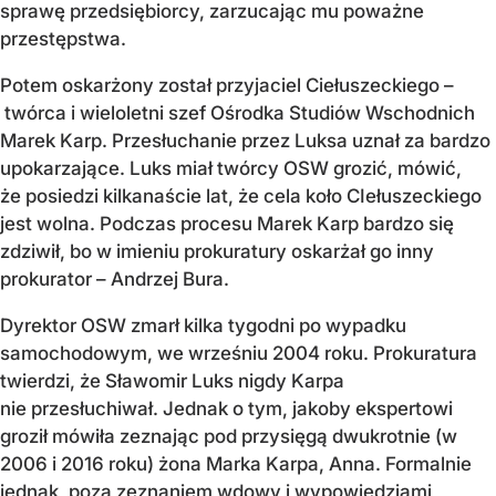
sprawę przedsiębiorcy, zarzucając mu poważne
przestępstwa.
Potem oskarżony został przyjaciel Ciełuszeckiego –
twórca i wieloletni szef Ośrodka Studiów Wschodnich
Marek Karp. Przesłuchanie przez Luksa uznał za bardzo
upokarzające. Luks miał twórcy OSW grozić, mówić,
że posiedzi kilkanaście lat, że cela koło CIełuszeckiego
jest wolna. Podczas procesu Marek Karp bardzo się
zdziwił, bo w imieniu prokuratury oskarżał go inny
prokurator – Andrzej Bura.
Dyrektor OSW zmarł kilka tygodni po wypadku
samochodowym, we wrześniu 2004 roku. Prokuratura
twierdzi, że Sławomir Luks nigdy Karpa
nie przesłuchiwał. Jednak o tym, jakoby ekspertowi
groził mówiła zeznając pod przysięgą dwukrotnie (w
2006 i 2016 roku) żona Marka Karpa, Anna. Formalnie
jednak, poza zeznaniem wdowy i wypowiedziami