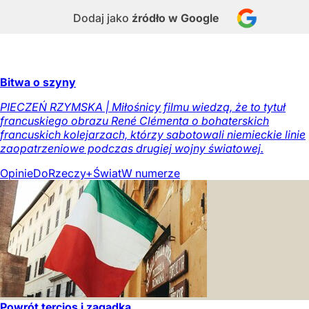
Dodaj jako
źródło w Google
Bitwa o szyny
PIECZEŃ RZYMSKA | Miłośnicy filmu wiedzą, że to tytuł
francuskiego obrazu René Clémenta o bohaterskich
francuskich kolejarzach, którzy sabotowali niemieckie linie
zaopatrzeniowe podczas drugiej wojny światowej.
Opinie
DoRzeczy+
Świat
W numerze
Powrót tercios i zagadka