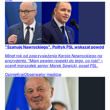
"Szanuję Nawrockiego". Polityk PSL wskazał powód
Minął rok od zaprzysiężenia Karola Nawrockiego na
prezydenta. "Mam pewien respekt do tego, co robi" –
ocenił marszałek senior Marek Sawicki, poseł PSL.
Opinie
Kraj
Obserwator mediów