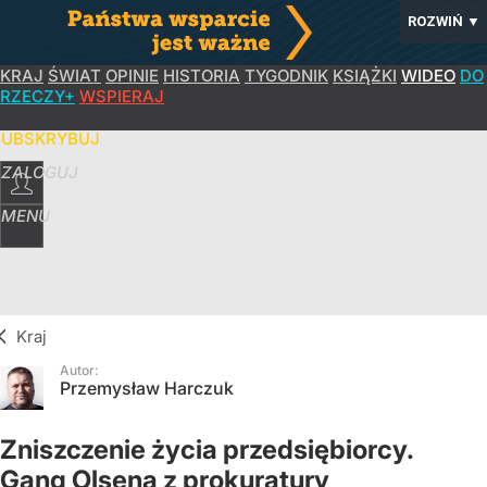
ROZWIŃ
▼
KRAJ
ŚWIAT
OPINIE
HISTORIA
TYGODNIK
KSIĄŻKI
WIDEO
DO
RZECZY+
WSPIERAJ
SUBSKRYBUJ
ZALOGUJ
MENU
Kraj
Autor:
Przemysław Harczuk
Zniszczenie życia przedsiębiorcy.
Gang Olsena z prokuratury