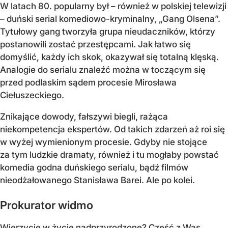
W latach 80. popularny był – również w polskiej telewizji
– duński serial komediowo-kryminalny, „Gang Olsena”.
Tytułowy gang tworzyła grupa nieudaczników, którzy
postanowili zostać przestępcami. Jak łatwo się
domyślić, każdy ich skok, okazywał się totalną klęską.
Analogie do serialu znaleźć można w toczącym się
przed podlaskim sądem procesie Mirosława
Ciełuszeckiego.
Znikające dowody, fałszywi biegli, rażąca
niekompetencja ekspertów. Od takich zdarzeń aż roi się
w wyżej wymienionym procesie. Gdyby nie stojące
za tym ludzkie dramaty, również i tu mogłaby powstać
komedia godna duńskiego serialu, bądź filmów
nieodżałowanego Stanisława Barei. Ale po kolei.
Prokurator widmo
Wierzycie w życie nadprzyrodzone? Część z Was