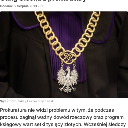
Dodano:
6
sierpnia
2019
7:30
Sąd
Źródło:
PAP
/
Leszek Szymański
Prokuratura nie widzi problemu w tym, że podczas
procesu zaginął ważny dowód rzeczowy oraz program
księgowy wart setki tysięcy złotych. Wcześniej śledczy