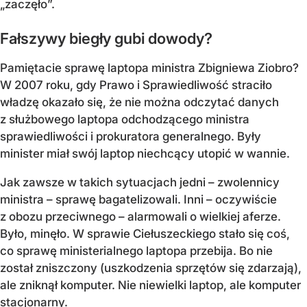
„zaczęło”.
Fałszywy biegły gubi dowody?
Pamiętacie sprawę laptopa ministra Zbigniewa Ziobro?
W 2007 roku, gdy Prawo i Sprawiedliwość straciło
władzę okazało się, że nie można odczytać danych
z służbowego laptopa odchodzącego ministra
sprawiedliwości i prokuratora generalnego. Były
minister miał swój laptop niechcący utopić w wannie.
Jak zawsze w takich sytuacjach jedni – zwolennicy
ministra – sprawę bagatelizowali. Inni – oczywiście
z obozu przeciwnego – alarmowali o wielkiej aferze.
Było, minęło. W sprawie Ciełuszeckiego stało się coś,
co sprawę ministerialnego laptopa przebija. Bo nie
został zniszczony (uszkodzenia sprzętów się zdarzają),
ale zniknął komputer. Nie niewielki laptop, ale komputer
stacjonarny.