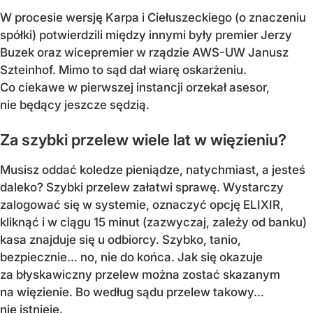
W procesie wersję Karpa i Ciełuszeckiego (o znaczeniu
spółki) potwierdzili między innymi były premier Jerzy
Buzek oraz wicepremier w rządzie AWS-UW Janusz
Szteinhof. Mimo to sąd dał wiarę oskarżeniu.
Co ciekawe w pierwszej instancji orzekał asesor,
nie będący jeszcze sędzią.
Za szybki przelew wiele lat w więzieniu?
Musisz oddać koledze pieniądze, natychmiast, a jesteś
daleko? Szybki przelew załatwi sprawę. Wystarczy
zalogować się w systemie, oznaczyć opcję ELIXIR,
kliknąć i w ciągu 15 minut (zazwyczaj, zależy od banku)
kasa znajduje się u odbiorcy. Szybko, tanio,
bezpiecznie… no, nie do końca. Jak się okazuje
za błyskawiczny przelew można zostać skazanym
na więzienie. Bo według sądu przelew takowy…
nie istnieje.