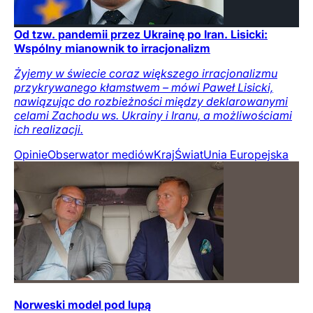
Od tzw. pandemii przez Ukrainę po Iran. Lisicki:
Wspólny mianownik to irracjonalizm
Żyjemy w świecie coraz większego irracjonalizmu
przykrywanego kłamstwem – mówi Paweł Lisicki,
nawiązując do rozbieżności między deklarowanymi
celami Zachodu ws. Ukrainy i Iranu, a możliwościami
ich realizacji.
Opinie
Obserwator mediów
Kraj
Świat
Unia Europejska
Norweski model pod lupą