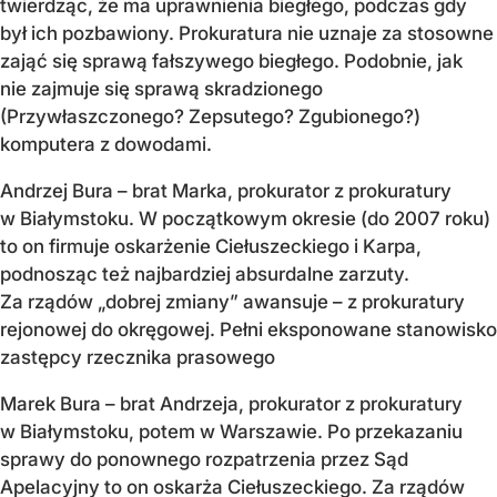
twierdząc, że ma uprawnienia biegłego, podczas gdy
był ich pozbawiony. Prokuratura nie uznaje za stosowne
zająć się sprawą fałszywego biegłego. Podobnie, jak
nie zajmuje się sprawą skradzionego
(Przywłaszczonego? Zepsutego? Zgubionego?)
komputera z dowodami.
Andrzej Bura – brat Marka, prokurator z prokuratury
w Białymstoku. W początkowym okresie (do 2007 roku)
to on firmuje oskarżenie Ciełuszeckiego i Karpa,
podnosząc też najbardziej absurdalne zarzuty.
Za rządów „dobrej zmiany” awansuje – z prokuratury
rejonowej do okręgowej. Pełni eksponowane stanowisko
zastępcy rzecznika prasowego
Marek Bura – brat Andrzeja, prokurator z prokuratury
w Białymstoku, potem w Warszawie. Po przekazaniu
sprawy do ponownego rozpatrzenia przez Sąd
Apelacyjny to on oskarża Ciełuszeckiego. Za rządów