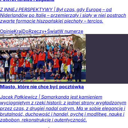
Z INNEJ PERSPEKTYWY | Był czas, gdy Europę – od
Niderlandów po Italię – przemierzały i siały w niej postrach
zwarte formacje hiszpańskiej piechoty – tercios.
Opinie
Kraj
DoRzeczy+
Świat
W numerze
Miasto, które nie chce być pocztówką
Jacek Pałkiewicz | Samarkanda jest kamieniem
wyciągniętym z rzeki historii: z jednej strony wygładzonym
przez czas, z drugiej nadal ostrym. Ma w sobie elegancję i
brutalność, duchowość i handel, pychę i modlitwę, naukę i
zabobon, rekonstrukcję i autentyczność.