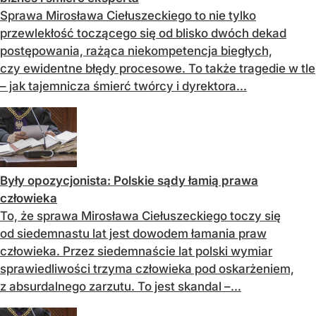
Sprawa Mirosława Ciełuszeckiego to nie tylko
przewlekłość toczącego się od blisko dwóch dekad
postępowania, rażąca niekompetencja biegłych,
czy ewidentne błędy procesowe. To także tragedie w tle
– jak tajemnicza śmierć twórcy i dyrektora...
Były opozycjonista: Polskie sądy łamią prawa
człowieka
To, że sprawa Mirosława Ciełuszeckiego toczy się
od siedemnastu lat jest dowodem łamania praw
człowieka. Przez siedemnaście lat polski wymiar
sprawiedliwości trzyma człowieka pod oskarżeniem,
z absurdalnego zarzutu. To jest skandal –...