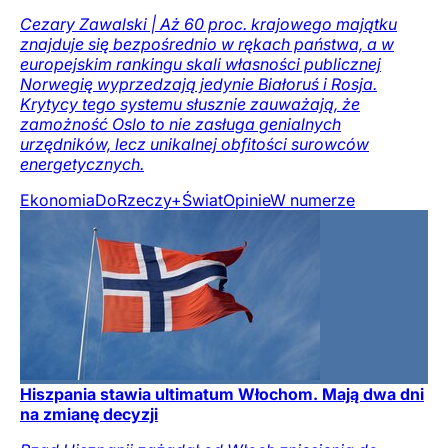
Cezary Zawalski | Aż 60 proc. krajowego majątku
znajduje się bezpośrednio w rękach państwa, a w
europejskim rankingu skali własności publicznej
Norwegię wyprzedzają jedynie Białoruś i Rosja.
Krytycy tego systemu słusznie zauważają, że
zamożność Oslo to nie zasługa genialnych
urzędników, lecz unikalnej obfitości surowców
energetycznych.
Ekonomia
DoRzeczy+
Świat
Opinie
W numerze
Hiszpania stawia ultimatum Włochom. Mają dwa dni
na zmianę decyzji