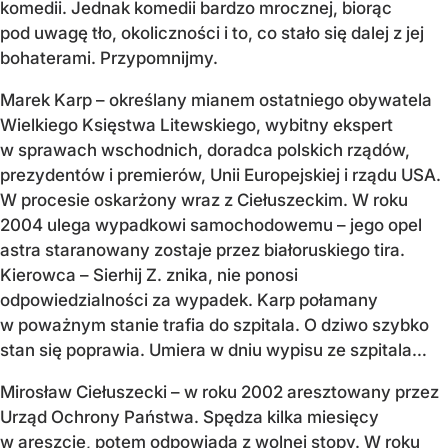
komedii. Jednak komedii bardzo mrocznej, biorąc
pod uwagę tło, okoliczności i to, co stało się dalej z jej
bohaterami. Przypomnijmy.
Marek Karp – określany mianem ostatniego obywatela
Wielkiego Księstwa Litewskiego, wybitny ekspert
w sprawach wschodnich, doradca polskich rządów,
prezydentów i premierów, Unii Europejskiej i rządu USA.
W procesie oskarżony wraz z Ciełuszeckim. W roku
2004 ulega wypadkowi samochodowemu – jego opel
astra staranowany zostaje przez białoruskiego tira.
Kierowca – Sierhij Z. znika, nie ponosi
odpowiedzialności za wypadek. Karp połamany
w poważnym stanie trafia do szpitala. O dziwo szybko
stan się poprawia. Umiera w dniu wypisu ze szpitala…
Mirosław Ciełuszecki – w roku 2002 aresztowany przez
Urząd Ochrony Państwa. Spędza kilka miesięcy
w areszcie, potem odpowiada z wolnej stopy. W roku