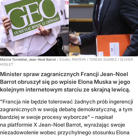
Marine Tondelier, Jean-Noel Barrot
/ Źródło:
PAP/EPA
/
TERESA SUAREZ / OLIVIER
HOSLET
Minister spraw zagranicznych Francji Jean-Noel
Barrot obruszył się po wpisie Elona Muska w jego
kolejnym internetowym starciu ze skrajną lewicą.
"Francja nie będzie tolerować żadnych prób ingerencji
zagranicznych w swoją debatę demokratyczną, a tym
bardziej w swoje procesy wyborcze" – napisał
na platformie X Jean-Noel Barrot, wyrażając swoje
niezadowolenie wobec przychylnego stosunku Elona