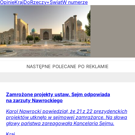
Opinie
Kraj
DoRzeczy+
Świat
W numerze
Zamrożone projekty ustaw. Sejm odpowiada
na zarzuty Nawrockiego
Karol Nawrocki powiedział, że 21 z 22 prezydenckich
projektów utknęło w sejmowej zamrażarce. Na słowa
głowy państwa zareagowała Kancelaria Sejmu.
Kraj