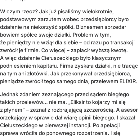
W czym rzecz? Jak już pisaliśmy wielokrotnie,
podstawowym zarzutem wobec przedsiębiorcy było
działanie na niekorzyść spółki. Biznesmen sprzedał
bowiem spółce swoje działki. Problem w tym,
że pieniędzy nie wziął dla siebie – od razu po transakcji
zwrócił je firmie. Co więcej – zapłacił wyższą kwotę.
A więc działanie Ciełuszeckiego było klasycznym
podniesieniem kapitału. Firma zyskała działki, nie tracąc
na tym ani złotówki. Jak przekonywał przedsiębiorca,
pieniądze zwrócił tego samego dnia, przelewem ELIXIR.
Jednak zdaniem zeznającego przed sądem biegłego
takich przelewów… nie ma. „Eliksir to kojarzy mi się
z płynem” – zeznał z rozbrajającą szczerością. A asesor
orzekający w sprawie dał wiarę opinii biegłego. I skazał
Ciełuszeckiego w pierwszej instancji. Po apelacji
sprawa wróciła do ponownego rozpatrzenia. I się