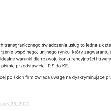
 transgranicznego świadczenia usług to jedna z cz
worzenie wspólnego, unijnego rynku, który zagwarantu
 idealne warunki dla rozwoju konkurencyjności i trw
iśmie przedstawicieli PiS do KE.
cej polskich firm zwraca uwagę na dyskryminujące prak
uary 28, 2020