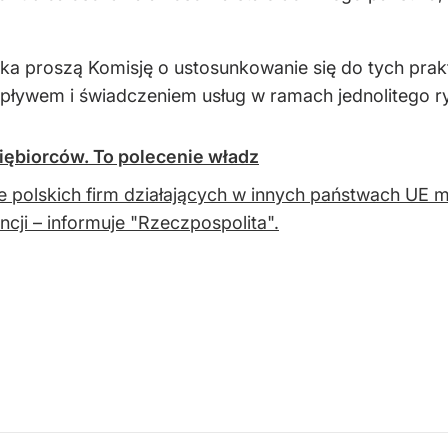
ka proszą Komisję o ustosunkowanie się do tych prakty
ływem i świadczeniem usług w ramach jednolitego r
iębiorców. To polecenie władz
e polskich firm działających w innych państwach UE m
ncji – informuje "Rzeczpospolita".