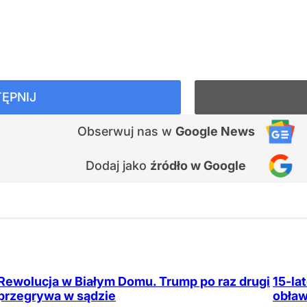
ĘPNIJ
Obserwuj nas
w
Google News
Dodaj jako
źródło w Google
Rewolucja w Białym Domu. Trump po raz drugi
15-la
przegrywa w sądzie
obław