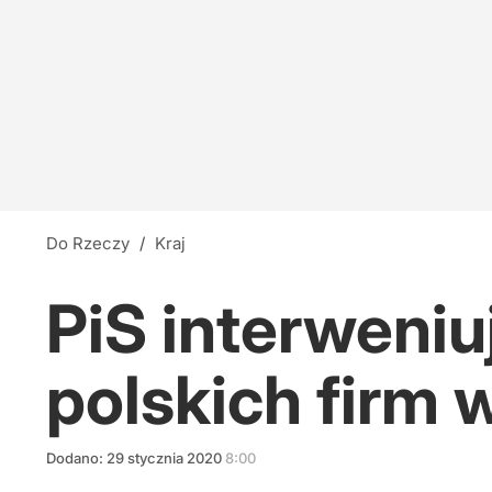
Do Rzeczy
/
Kraj
PiS interweniu
polskich firm 
Dodano:
29
stycznia
2020
8:00