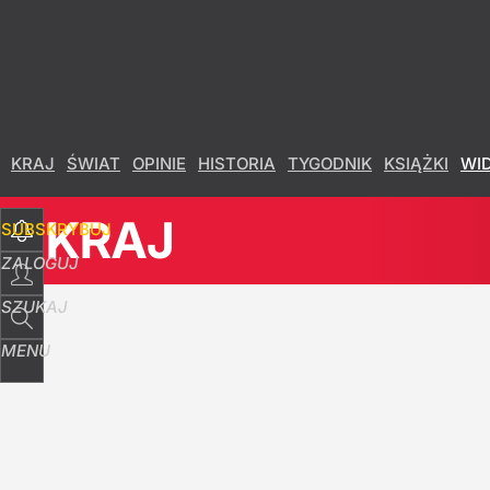
Udostępnij
41
Skomentuj
KRAJ
ŚWIAT
OPINIE
HISTORIA
TYGODNIK
KSIĄŻKI
WI
KRAJ
SUBSKRYBUJ
ZALOGUJ
SZUKAJ
MENU