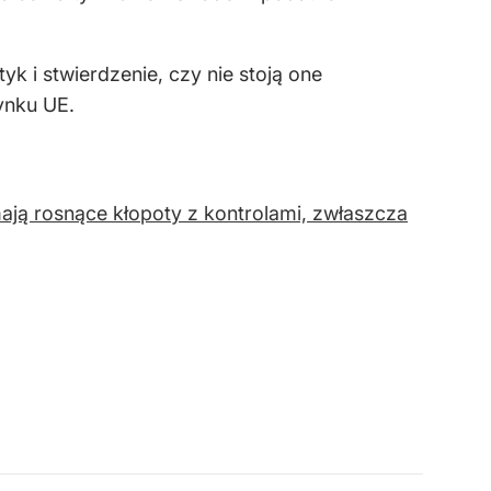
k i stwierdzenie, czy nie stoją one
ynku UE.
ają rosnące kłopoty z kontrolami, zwłaszcza