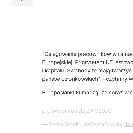
"Delegowanie pracowników w ramach
Europejskiej. Priorytetem UE jest t
i kapitału. Swobody te mają tworzyć
państw członkowskich" – czytamy w p
Europosłanki tłumaczą, że coraz wię
pic.twitter.com/LgzRjVZ6aQ
— Beata Szydło (@BeataSzydlo)
Jan