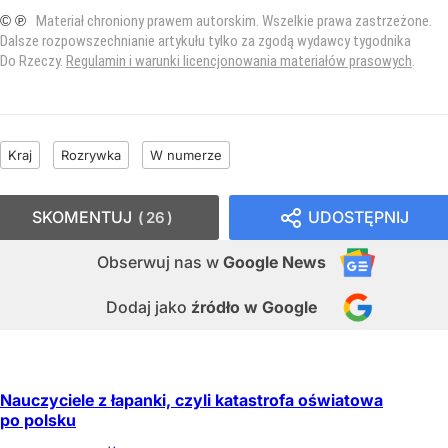
© ℗
Materiał chroniony prawem autorskim. Wszelkie prawa zastrzeżone.
Dalsze rozpowszechnianie artykułu tylko za zgodą wydawcy tygodnika
Do Rzeczy.
Regulamin i warunki licencjonowania materiałów prasowych
.
Kraj
Rozrywka
W numerze
SKOMENTUJ
UDOSTĘPNIJ
26
Obserwuj nas
w
Google News
Dodaj jako
źródło w Google
Nauczyciele z łapanki, czyli katastrofa oświatowa
po polsku