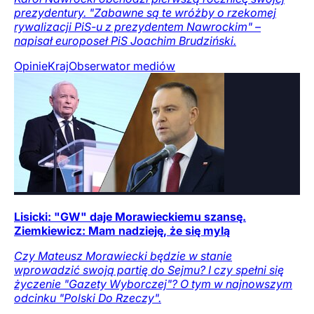
prezydentury. "Zabawne są te wróżby o rzekomej
rywalizacji PiS-u z prezydentem Nawrockim" –
napisał europoseł PiS Joachim Brudziński.
Opinie
Kraj
Obserwator mediów
Lisicki: "GW" daje Morawieckiemu szansę.
Ziemkiewicz: Mam nadzieję, że się mylą
Czy Mateusz Morawiecki będzie w stanie
wprowadzić swoją partię do Sejmu? I czy spełni się
życzenie "Gazety Wyborczej"? O tym w najnowszym
odcinku "Polski Do Rzeczy".