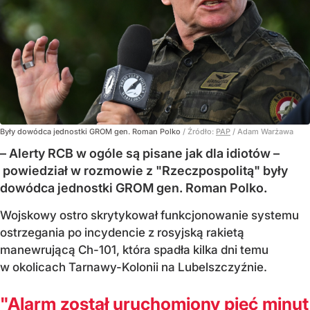
Były dowódca jednostki GROM gen. Roman Polko
/ Źródło:
PAP
/
Adam Warżawa
– Alerty RCB w ogóle są pisane jak dla idiotów –
powiedział w rozmowie z "Rzeczpospolitą" były
dowódca jednostki GROM gen. Roman Polko.
Wojskowy ostro skrytykował funkcjonowanie systemu
ostrzegania po incydencie z rosyjską rakietą
manewrującą Ch-101, która spadła kilka dni temu
w okolicach Tarnawy-Kolonii na Lubelszczyźnie.
"Alarm został uruchomiony pięć minut