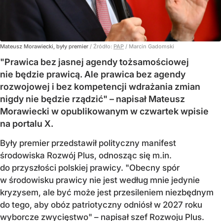
Mateusz Morawiecki, były premier
/ Źródło:
PAP
/
Marcin Gadomski
"Prawica bez jasnej agendy tożsamościowej
nie będzie prawicą. Ale prawica bez agendy
rozwojowej i bez kompetencji wdrażania zmian
nigdy nie będzie rządzić" – napisał Mateusz
Morawiecki w opublikowanym w czwartek wpisie
na portalu X.
Były premier przedstawił polityczny manifest
środowiska Rozwój Plus, odnosząc się m.in.
do przyszłości polskiej prawicy. "Obecny spór
w środowisku prawicy nie jest według mnie jedynie
kryzysem, ale być może jest przesileniem niezbędnym
do tego, aby obóz patriotyczny odniósł w 2027 roku
wyborcze zwycięstwo" – napisał szef Rozwoju Plus.