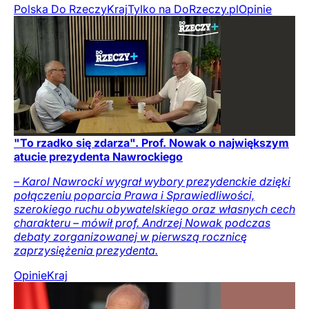
Polska Do Rzeczy
Kraj
Tylko na DoRzeczy.pl
Opinie
"To rzadko się zdarza". Prof. Nowak o największym
atucie prezydenta Nawrockiego
– Karol Nawrocki wygrał wybory prezydenckie dzięki
połączeniu poparcia Prawa i Sprawiedliwości,
szerokiego ruchu obywatelskiego oraz własnych cech
charakteru – mówił prof. Andrzej Nowak podczas
debaty zorganizowanej w pierwszą rocznicę
zaprzysiężenia prezydenta.
Opinie
Kraj