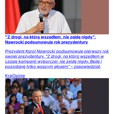
"Z drogi, na którą wszedłem, nie zejdę nigdy".
Nawrocki podsumowuje rok prezydentury
Prezydent Karol Nawrocki podsumowuje pierwszy rok
swojej prezydentury. "Z drogi, na którą wszedłem w
czasie kampanii wyborczej, nie zejdę nigdy. Będę i
pozostanę tylko waszym głosem" – zapowiedział.
Kraj
Opinie