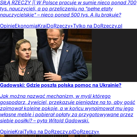
SIŁĄ RZECZY || W Polsce pracuje w sumie nieco ponad 700
tys. nauczycieli, a po przeliczeniu na "pełne etaty
nauczycielskie" – nieco ponad 500 tys. A ilu brakuje?
Opinie
Ekonomia
Kraj
DoRzeczy+
Tylko na DoRzeczy.pl
Gadowski: Gdzie poszła polska pomoc na Ukrainie?
Jak można nazwać mechanizm, w myśl którego
gospodarz, żywiciel, przekazuje pieniądze na to, aby gość
zajmował kolejne pokoje, a w końcu wynajmował mu jego
własne meble i pobierał opłaty za przygotowywane przez
siebie posiłki? – pyta Witold Gadowski.
Opinie
Kraj
Tylko na DoRzeczy.pl
DoRzeczy+