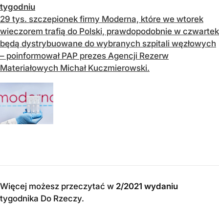
tygodniu
29 tys. szczepionek firmy Moderna, które we wtorek
wieczorem trafią do Polski, prawdopodobnie w czwartek
będą dystrybuowane do wybranych szpitali węzłowych
– poinformował PAP prezes Agencji Rezerw
Materiałowych Michał Kuczmierowski.
Więcej możesz przeczytać w
2/2021 wydaniu
tygodnika Do Rzeczy
.