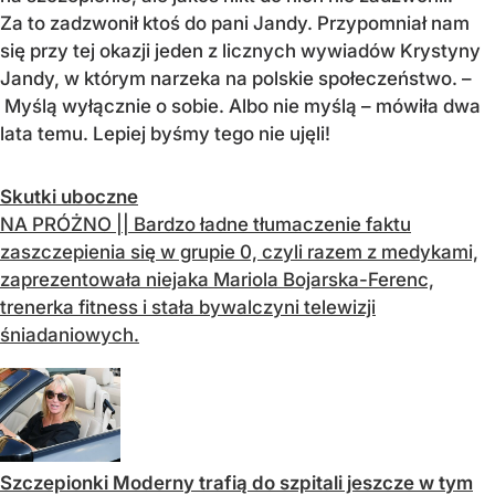
Za to zadzwonił ktoś do pani Jandy. Przypomniał nam
się przy tej okazji jeden z licznych wywiadów Krystyny
Jandy, w którym narzeka na polskie społeczeństwo. –
Myślą wyłącznie o sobie. Albo nie myślą – mówiła dwa
lata temu. Lepiej byśmy tego nie ujęli!
Skutki uboczne
NA PRÓŻNO || Bardzo ładne tłumaczenie faktu
zaszczepienia się w grupie 0, czyli razem z medykami,
zaprezentowała niejaka Mariola Bojarska-Ferenc,
trenerka fitness i stała bywalczyni telewizji
śniadaniowych.
Szczepionki Moderny trafią do szpitali jeszcze w tym