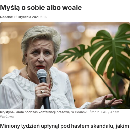
Myślą o sobie albo wcale
Dodano:
12
stycznia
2021
6:16
Krystyna Janda podczas konferencji prasowej w Gdańsku
Źródło:
PAP
/
Adam
Warżawa
Miniony tydzień upłynął pod hasłem skandalu, jakim