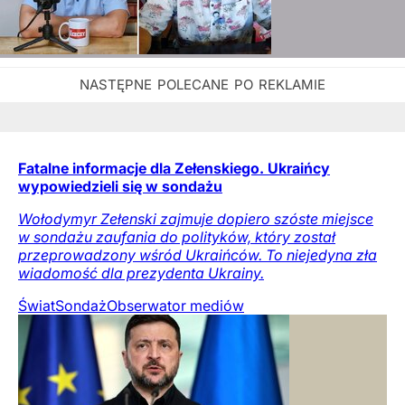
Fatalne informacje dla Zełenskiego. Ukraińcy
wypowiedzieli się w sondażu
Wołodymyr Zełenski zajmuje dopiero szóste miejsce
w sondażu zaufania do polityków, który został
przeprowadzony wśród Ukraińców. To niejedyna zła
wiadomość dla prezydenta Ukrainy.
Świat
Sondaż
Obserwator mediów