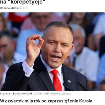
na "korepetycje"
Dodano:
dzisiaj
20:36
Prezydent Karol Nawrocki
/ Źródło:
PAP
/
Paweł Supernak
W czwartek mija rok od zaprzysiężenia Karola