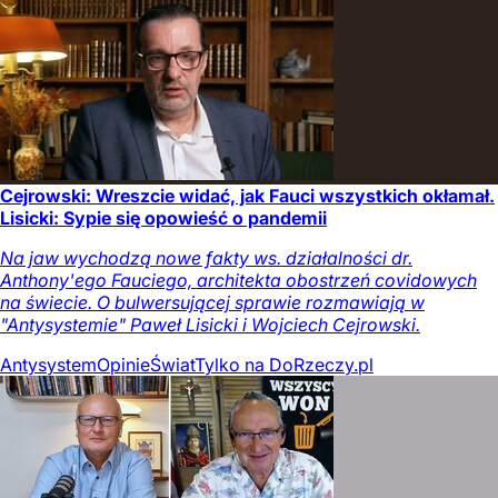
Cejrowski: Wreszcie widać, jak Fauci wszystkich okłamał.
Lisicki: Sypie się opowieść o pandemii
Na jaw wychodzą nowe fakty ws. działalności dr.
Anthony'ego Fauciego, architekta obostrzeń covidowych
na świecie. O bulwersującej sprawie rozmawiają w
"Antysystemie" Paweł Lisicki i Wojciech Cejrowski.
Antysystem
Opinie
Świat
Tylko na DoRzeczy.pl