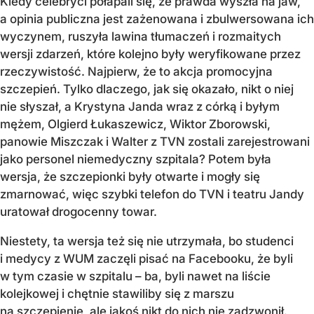
Kiedy celebryci połapali się, że prawda wyszła na jaw,
a opinia publiczna jest zażenowana i zbulwersowana ich
wyczynem, ruszyła lawina tłumaczeń i rozmaitych
wersji zdarzeń, które kolejno były weryfikowane przez
rzeczywistość. Najpierw, że to akcja promocyjna
szczepień. Tylko dlaczego, jak się okazało, nikt o niej
nie słyszał, a Krystyna Janda wraz z córką i byłym
mężem, Olgierd Łukaszewicz, Wiktor Zborowski,
panowie Miszczak i Walter z TVN zostali zarejestrowani
jako personel niemedyczny szpitala? Potem była
wersja, że szczepionki były otwarte i mogły się
zmarnować, więc szybki telefon do TVN i teatru Jandy
uratował drogocenny towar.
Niestety, ta wersja też się nie utrzymała, bo studenci
i medycy z WUM zaczęli pisać na Facebooku, że byli
w tym czasie w szpitalu – ba, byli nawet na liście
kolejkowej i chętnie stawiliby się z marszu
na szczepienie, ale jakoś nikt do nich nie zadzwonił.