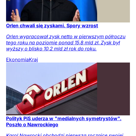
Orlen chwali się zyskami. Spory wzrost
Orlen wypracował zysk netto w pierwszym półroczu
tego roku na poziomie ponad 15,8 mld zł. Zysk był
wyższy o blisko 10,2 mld zł rok do roku.
Ekonomia
Kraj
Polityk PiS uderza w "medialnych symetrystów".
Poszło o Nawrockiego
Karol Nawrocki obchodzi pierwszą rocznicę swojej