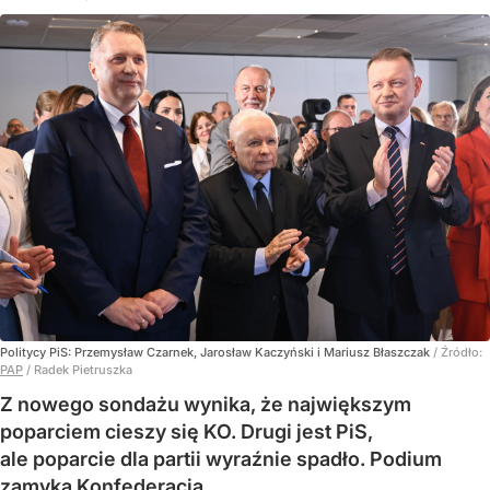
Politycy PiS: Przemysław Czarnek, Jarosław Kaczyński i Mariusz Błaszczak
/ Źródło:
PAP
/
Radek Pietruszka
Z nowego sondażu wynika, że największym
poparciem cieszy się KO. Drugi jest PiS,
ale poparcie dla partii wyraźnie spadło. Podium
zamyka Konfederacja.