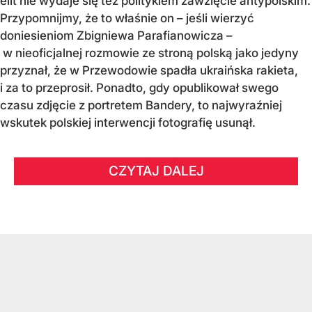
elit nie wydaje się też politykiem zawzięcie antypolskim.
Przypomnijmy, że to właśnie on – jeśli wierzyć
doniesieniom Zbigniewa Parafianowicza –
w nieoficjalnej rozmowie ze stroną polską jako jedyny
przyznał, że w Przewodowie spadła ukraińska rakieta,
i za to przeprosił. Ponadto, gdy opublikował swego
czasu zdjęcie z portretem Bandery, to najwyraźniej
wskutek polskiej interwencji fotografię usunął.
CZYTAJ DALEJ