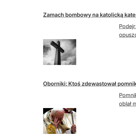
Zamach bombowy na katolicką kate
Podejr
opuszc
Oborniki: Ktoś zdewastował pomnik 
Pomnik
oblał 