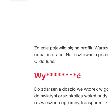
Zdjęcie pojawiło się na profilu Wars
odpalono race. Na rusztowaniu prze
Ordo Iuris.
Wy********ć
Do zdarzenia doszło we wtorek w go
do świątyni oraz okolica wokół bud
rozwieszono ogromny transparent z 