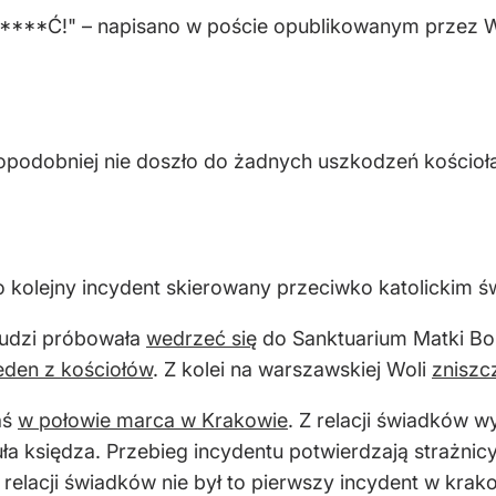
***Ć!" – napisano w poście opublikowanym przez W
wdopodobniej nie doszło do żadnych uszkodzeń kościoła.
 kolejny incydent skierowany przeciwko katolickim świ
ludzi próbowała
wedrzeć się
do Sanktuarium Matki Boż
jeden z kościołów
. Z kolei na warszawskiej Woli
zniszc
aś
w połowie marca w Krakowie
. Z relacji świadków w
ła księdza. Przebieg incydentu potwierdzają strażnicy
elacji świadków nie był to pierwszy incydent w krakow