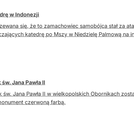
drę w Indonezji
zewana się, że to zamachowiec samobójca stał za a
zających katedrę po Mszy w Niedzielę Palmową na in
św. Jana Pawła II
 św. Jana Pawła II w wielkopolskich Obornikach zos
monument czerwoną farbą.