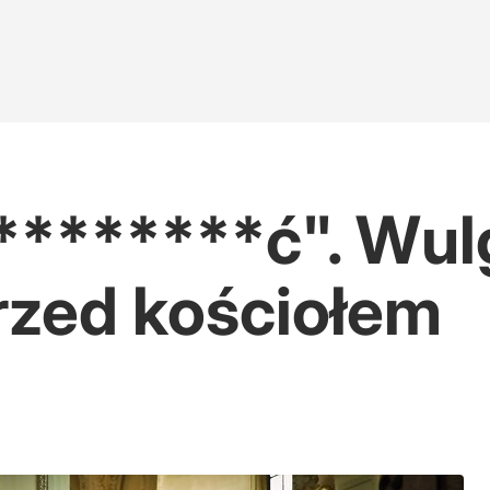
********ć". Wul
rzed kościołem