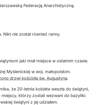
arszawską Federację Anarchistyczną.
 Nikt nie został również ranny.
ątyniom jaki miał miejsce w ostatnim czasie.
ej Myślenickiej w woj. małopolskim.
zono drzwi kościoła św. Augustyna
.
ynika, że 20-letnia kobieta weszła do świątyni,
 miejscy, którzy zostali wezwani do bazyliki.
skiej świątyni z jej udziałem.