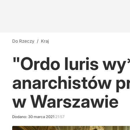
Do Rzeczy
/
Kraj
"Ordo Iuris wy
anarchistów p
w Warszawie
Dodano:
30
marca
2021
21:57