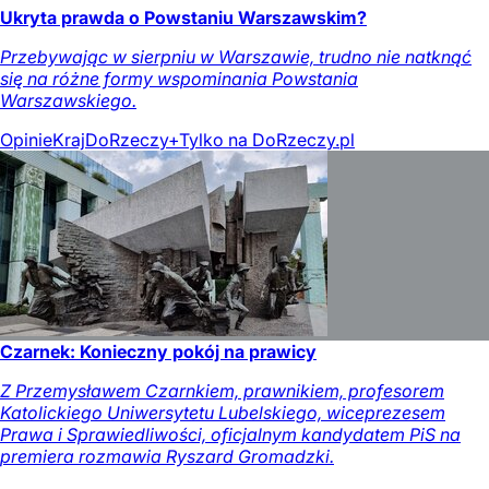
Ukryta prawda o Powstaniu Warszawskim?
Przebywając w sierpniu w Warszawie, trudno nie natknąć
się na różne formy wspominania Powstania
Warszawskiego.
Opinie
Kraj
DoRzeczy+
Tylko na DoRzeczy.pl
Czarnek: Konieczny pokój na prawicy
Z Przemysławem Czarnkiem, prawnikiem, profesorem
Katolickiego Uniwersytetu Lubelskiego, wiceprezesem
Prawa i Sprawiedliwości, oficjalnym kandydatem PiS na
premiera rozmawia Ryszard Gromadzki.