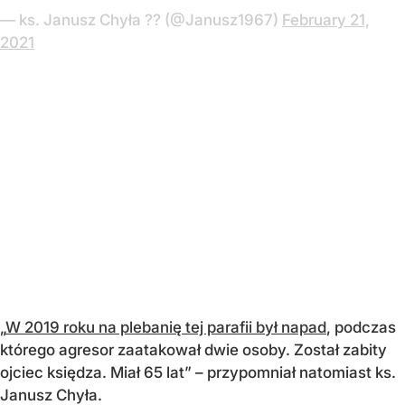
— ks. Janusz Chyła ?? (@Janusz1967)
February 21,
2021
„
W 2019 roku na plebanię tej parafii był napad
, podczas
którego agresor zaatakował dwie osoby. Został zabity
ojciec księdza. Miał 65 lat” – przypomniał natomiast ks.
Janusz Chyła.