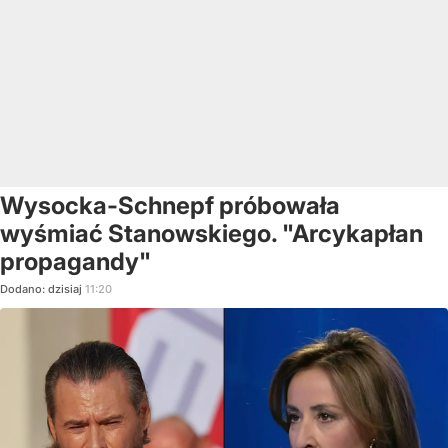
Wysocka-Schnepf próbowała
wyśmiać Stanowskiego. "Arcykapłan
propagandy"
Dodano:
dzisiaj
11:20