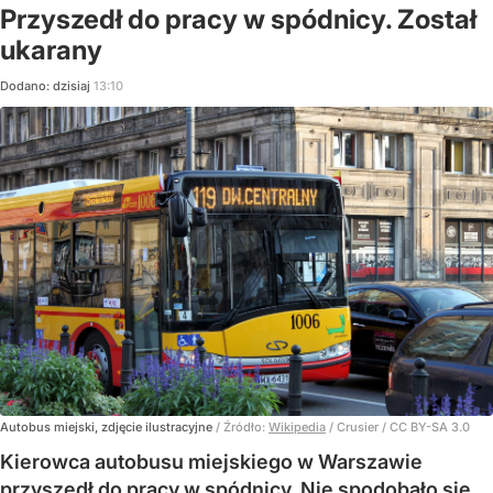
Przyszedł do pracy w spódnicy. Został
ukarany
Dodano:
dzisiaj
13:10
Autobus miejski, zdjęcie ilustracyjne
/ Źródło:
Wikipedia
/
Crusier / CC BY-SA 3.0
Kierowca autobusu miejskiego w Warszawie
przyszedł do pracy w spódnicy. Nie spodobało się