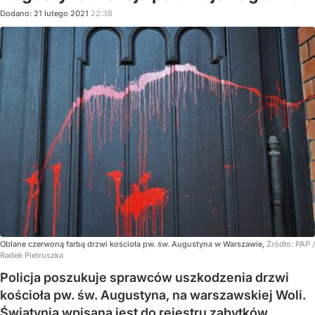
Dodano:
21
lutego
2021
22:38
Oblane czerwoną farbą drzwi kościoła pw. św. Augustyna w Warszawie,
Źródło:
PAP
/
Radek Pietruszka
Policja poszukuje sprawców uszkodzenia drzwi
kościoła pw. św. Augustyna, na warszawskiej Woli.
Świątynia wpisana jest do rejestru zabytków.