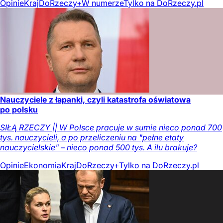
Opinie
Kraj
DoRzeczy+
W numerze
Tylko na DoRzeczy.pl
Nauczyciele z łapanki, czyli katastrofa oświatowa
po polsku
SIŁĄ RZECZY || W Polsce pracuje w sumie nieco ponad 700
tys. nauczycieli, a po przeliczeniu na "pełne etaty
nauczycielskie" – nieco ponad 500 tys. A ilu brakuje?
Opinie
Ekonomia
Kraj
DoRzeczy+
Tylko na DoRzeczy.pl