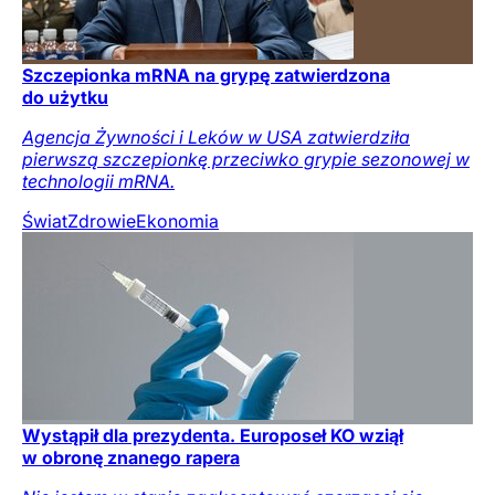
Szczepionka mRNA na grypę zatwierdzona
do użytku
Agencja Żywności i Leków w USA zatwierdziła
pierwszą szczepionkę przeciwko grypie sezonowej w
technologii mRNA.
Świat
Zdrowie
Ekonomia
Wystąpił dla prezydenta. Europoseł KO wziął
w obronę znanego rapera