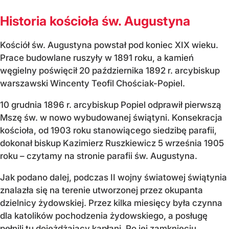
Historia kościoła św. Augustyna
Kościół św. Augustyna powstał pod koniec XIX wieku.
Prace budowlane ruszyły w 1891 roku, a kamień
węgielny poświęcił 20 października 1892 r. arcybiskup
warszawski Wincenty Teofil Chościak-Popiel.
10 grudnia 1896 r. arcybiskup Popiel odprawił pierwszą
Mszę św. w nowo wybudowanej świątyni. Konsekracja
kościoła, od 1903 roku stanowiącego siedzibę parafii,
dokonał biskup Kazimierz Ruszkiewicz 5 września 1905
roku – czytamy na stronie parafii św. Augustyna.
Jak podano dalej, podczas II wojny światowej świątynia
znalazła się na terenie utworzonej przez okupanta
dzielnicy żydowskiej. Przez kilka miesięcy była czynna
dla katolików pochodzenia żydowskiego, a posługę
pełnili tu dojeżdżający kapłani. Po jej zamknięciu