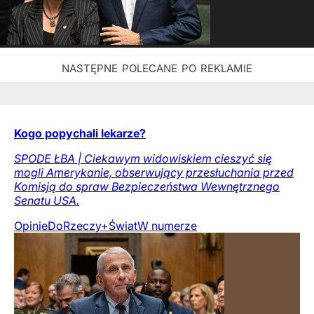
Kogo popychali lekarze?
SPODE ŁBA | Ciekawym widowiskiem cieszyć się
mogli Amerykanie, obserwujący przesłuchania przed
Komisją do spraw Bezpieczeństwa Wewnętrznego
Senatu USA.
Opinie
DoRzeczy+
Świat
W numerze