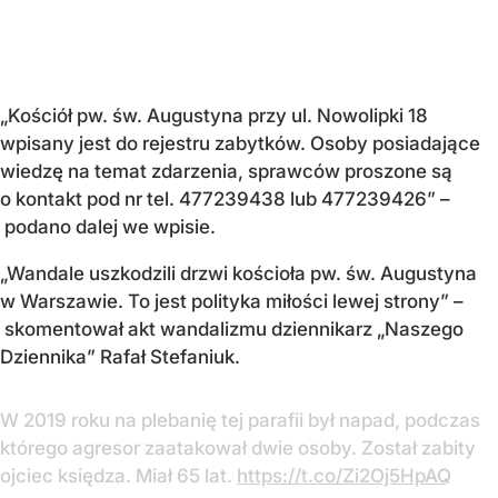
„Kościół pw. św. Augustyna przy ul. Nowolipki 18
wpisany jest do rejestru zabytków. Osoby posiadające
wiedzę na temat zdarzenia, sprawców proszone są
o kontakt pod nr tel. 477239438 lub 477239426” –
podano dalej we wpisie.
„Wandale uszkodzili drzwi kościoła pw. św. Augustyna
w Warszawie. To jest polityka miłości lewej strony” –
skomentował akt wandalizmu dziennikarz „Naszego
Dziennika” Rafał Stefaniuk.
W 2019 roku na plebanię tej parafii był napad, podczas
którego agresor zaatakował dwie osoby. Został zabity
ojciec księdza. Miał 65 lat.
https://t.co/Zi2Oj5HpAQ