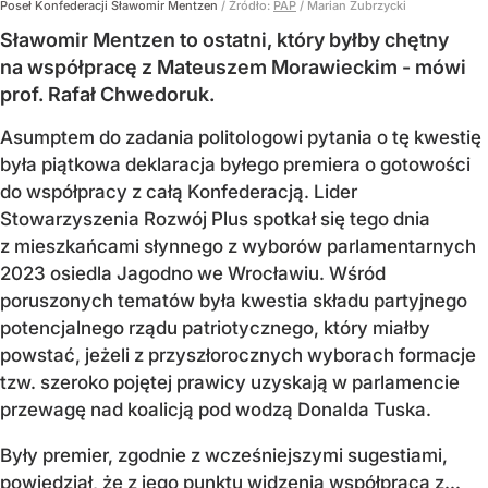
Poseł Konfederacji Sławomir Mentzen
/ Źródło:
PAP
/
Marian Zubrzycki
Sławomir Mentzen to ostatni, który byłby chętny
na współpracę z Mateuszem Morawieckim - mówi
prof. Rafał Chwedoruk.
Asumptem do zadania politologowi pytania o tę kwestię
była piątkowa deklaracja byłego premiera o gotowości
do współpracy z całą Konfederacją. Lider
Stowarzyszenia Rozwój Plus spotkał się tego dnia
z mieszkańcami słynnego z wyborów parlamentarnych
2023 osiedla Jagodno we Wrocławiu. Wśród
poruszonych tematów była kwestia składu partyjnego
potencjalnego rządu patriotycznego, który miałby
powstać, jeżeli z przyszłorocznych wyborach formacje
tzw. szeroko pojętej prawicy uzyskają w parlamencie
przewagę nad koalicją pod wodzą Donalda Tuska.
Były premier, zgodnie z wcześniejszymi sugestiami,
powiedział, że z jego punktu widzenia współpraca z...