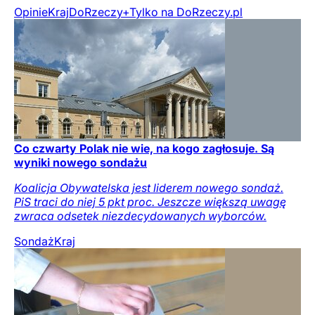
Opinie
Kraj
DoRzeczy+
Tylko na DoRzeczy.pl
Co czwarty Polak nie wie, na kogo zagłosuje. Są
wyniki nowego sondażu
Koalicja Obywatelska jest liderem nowego sondaż.
PiS traci do niej 5 pkt proc. Jeszcze większą uwagę
zwraca odsetek niezdecydowanych wyborców.
Sondaż
Kraj