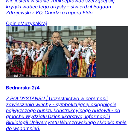
Nie jestem w stanie zaakceptować szerzącej się
krytyki wobec tego artysty – stwierdził Bogdan
Zdrojewski z KO. Chodzi o rapera Eldo.
Opinie
Muzyka
Kraj
Bednarska 2/4
Z PÓŁDYSTANSU | Uczestnictwo w ceremonii
zawieszenia wiechy - symbolizującej osiągnięcie
najwyższego punktu konstrukcyjnego budowli - na
gmachu Wydziału Dziennikarstwa, Informacji i
Bibliologii Uniwersytetu Warszawskiego skłoniło mnie
do wspomnień.