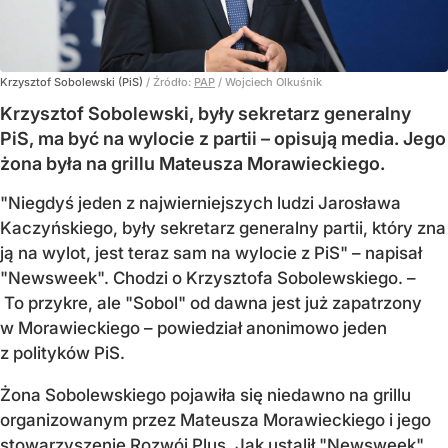
Krzysztof Sobolewski (PiS)
/ Źródło:
PAP
/
Wojciech Olkuśnik
Krzysztof Sobolewski, były sekretarz generalny
PiS, ma być na wylocie z partii – opisują media. Jego
żona była na grillu Mateusza Morawieckiego.
"Niegdyś jeden z najwierniejszych ludzi Jarosława
Kaczyńskiego, były sekretarz generalny partii, który zna
ją na wylot, jest teraz sam na wylocie z PiS" – napisał
"Newsweek". Chodzi o Krzysztofa Sobolewskiego. –
To przykre, ale "Sobol" od dawna jest już zapatrzony
w Morawieckiego – powiedział anonimowo jeden
z polityków PiS.
Żona Sobolewskiego pojawiła się niedawno na grillu
organizowanym przez Mateusza Morawieckiego i jego
stowarzyszenie Rozwój Plus. Jak ustalił "Newsweek",