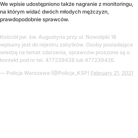
We wpisie udostępniono także nagranie z monitoringu,
na którym widać dwóch młodych mężczyzn,
prawdopodobnie sprawców.
Kościół pw. św. Augustyna przy ul. Nowolipki 18
wpisany jest do rejestru zabytków. Osoby posiadające
wiedzę na temat zdarzenia, sprawców proszone są o
kontakt pod nr tel. 477239438 lub 477239426.
— Policja Warszawa (@Policja_KSP)
February 21, 2021