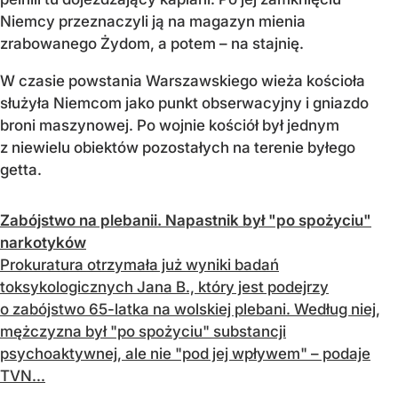
Niemcy przeznaczyli ją na magazyn mienia
zrabowanego Żydom, a potem – na stajnię.
W czasie powstania Warszawskiego wieża kościoła
służyła Niemcom jako punkt obserwacyjny i gniazdo
broni maszynowej. Po wojnie kościół był jednym
z niewielu obiektów pozostałych na terenie byłego
getta.
Zabójstwo na plebanii. Napastnik był "po spożyciu"
narkotyków
Prokuratura otrzymała już wyniki badań
toksykologicznych Jana B., który jest podejrzy
o zabójstwo 65-latka na wolskiej plebani. Według niej,
mężczyzna był "po spożyciu" substancji
psychoaktywnej, ale nie "pod jej wpływem" – podaje
TVN...