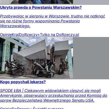
Ukryta prawda o Powstaniu Warszawskim?
Przebywając w sierpniu w Warszawie, trudno nie natknąć
się na różne formy wspominania Powstania
Warszawskiego.
Opinie
Kraj
DoRzeczy+
Tylko na DoRzeczy.pl
Kogo popychali lekarze?
SPODE ŁBA | Ciekawym widowiskiem cieszyć się mogli
Amerykanie, obserwujący przesłuchania przed Komisją do
spraw Bezpieczeństwa Wewnętrznego Senatu USA.
Opinie
DoRzeczy+
Świat
W numerze