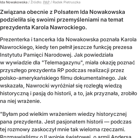
Ida Nowakowska
/ Źródło:
PAP
/
Radek Pietruszka
Związana obecnie z Polsatem Ida Nowakowska
podzieliła się swoimi przemyśleniami na temat
prezydenta Karola Nawrockiego.
Prezenterka i tancerka Ida Nowakowska poznała Karola
Nawrockiego, kiedy ten pełnił jeszcze funkcję prezesa
Instytutu Pamięci Narodowej. Jak powiedziała
w wywiadzie dla "Telemagazynu", miała okazję poznać
przyszłego prezydenta RP podczas realizacji przez
polsko-amerykańskiego filmu dokumentalnego. Jak
wskazała, Nawrocki wyróżniał się rozległą wiedzą
historyczną i pasją do historii, a to, jak przyznała, zrobiło
na niej wrażenie.
"Byłam pod wielkim wrażeniem wiedzy historycznej
pana prezydenta. Jest pasjonatem historii — podczas
tej rozmowy zaskoczył mnie tak wieloma rzeczami.
Rozmawialiśmy o II wojnie światowej, o armii Andersa