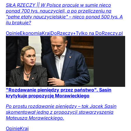
SIŁĄ RZECZY || W Polsce pracuje w sumie nieco
ponad 700 tys. nauczycieli, a po przeliczeniu na
"pełne etaty nauczycielskie" – nieco ponad 500 tys. A
ilu brakuje?
Opinie
Ekonomia
Kraj
DoRzeczy+
Tylko na DoRzeczy.pl
"Rozdawanie pieniędzy przez państwo". Sasin
krytykuje propozycję Morawieckiego
Po prostu rozdawanie pieniędzy – tak Jacek Sasin
skomentował jedną z propozycji stowarzyszenia
Mateusza Morawieckiego.
Opinie
Kraj