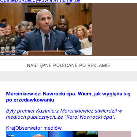
Marcinkiewicz: Nawrocki ćpa. Wiem, jak wygląda się
po przedawkowaniu
Były premier Kazimierz Marcinkiewicz stwierdził w
mediach publicznych, że "Karol Nawrocki ćpa".
Kraj
Obserwator mediów