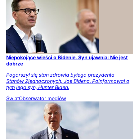
Niepokojące wieści o Bidenie. Syn ujawnia: Nie jest
dobrze
Pogorszył się stan zdrowia byłego prezydenta
Stanów Zjednoczonych, Joe Bidena. Poinformował o
tym jego syn, Hunter Biden.
Świat
Obserwator mediów