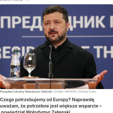
Prezydent Ukrainy Wołodymyr Zełenski
/ Źródło:
PAP/EPA
/
Andrej Cukic
Czego potrzebujemy od Europy? Naprawdę
uważam, że potrzebne jest większe wsparcie –
powiedział Wołodymyr Zełenski.