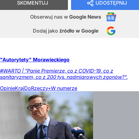
SKOMENTUJ
UDOSTĘPNIJ
Obserwuj nas
w
Google News
Dodaj jako
źródło w Google
"Autorytety" Morawieckiego
#WARTO | "Panie Premierze, co z COVID-19, co z
sanitaryzmem, co z 200 tys. nadmiarowych zgonów?".
Opinie
Kraj
DoRzeczy+
W numerze