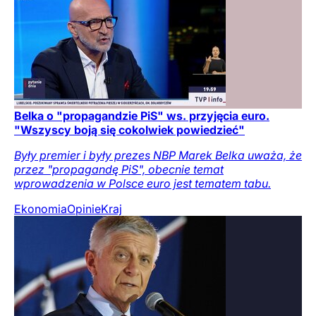
Belka o "propagandzie PiS" ws. przyjęcia euro.
"Wszyscy boją się cokolwiek powiedzieć"
Były premier i były prezes NBP Marek Belka uważa, że
przez "propagandę PiS", obecnie temat
wprowadzenia w Polsce euro jest tematem tabu.
Ekonomia
Opinie
Kraj