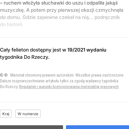
– ruchem włożyła słuchawki do uszu i odpaliła jakąś
muzyczkę. A potem przy pierwszej okazji czmychnęła
do domu. Gdzie zapewne czekał na nią… podręcznik
do historii.
Cały felieton dostępny jest w
19/2021 wydaniu
tygodnika Do Rzeczy
.
© ℗
Materiał chroniony prawem autorskim. Wszelkie prawa zastrzeżone.
Dalsze rozpowszechnianie artykułu tylko za zgodą wydawcy tygodnika
Do Rzeczy.
Regulamin i warunki licencjonowania materiałów prasowych
.
Kraj
W numerze