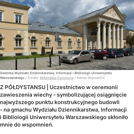
Siedziba Wydziału Dziennikarstwa, Informacji i Bibliologii Uniwersytetu
Warszawskiego
/ Źródło:
Wikimedia Commons
/
Adrian Grycuk/CC
Z PÓŁDYSTANSU | Uczestnictwo w ceremonii
zawieszenia wiechy - symbolizującej osiągnięcie
najwyższego punktu konstrukcyjnego budowli
- na gmachu Wydziału Dziennikarstwa, Informacji
i Bibliologii Uniwersytetu Warszawskiego skłoniło
mnie do wspomnień.