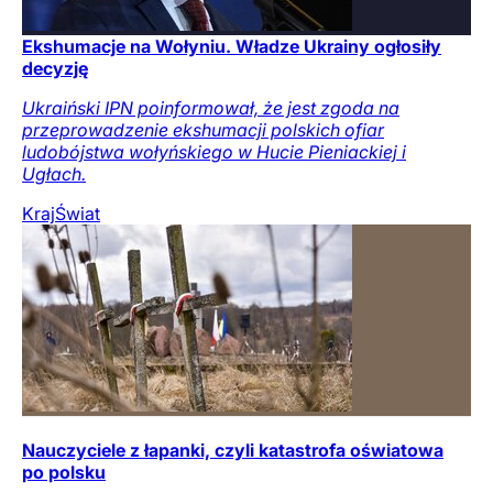
Ekshumacje na Wołyniu. Władze Ukrainy ogłosiły
decyzję
Ukraiński IPN poinformował, że jest zgoda na
przeprowadzenie ekshumacji polskich ofiar
ludobójstwa wołyńskiego w Hucie Pieniackiej i
Ugłach.
Kraj
Świat
Nauczyciele z łapanki, czyli katastrofa oświatowa
po polsku