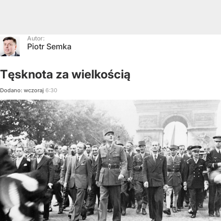
Autor:
Piotr Semka
Tęsknota za wielkością
Dodano:
wczoraj
6:30