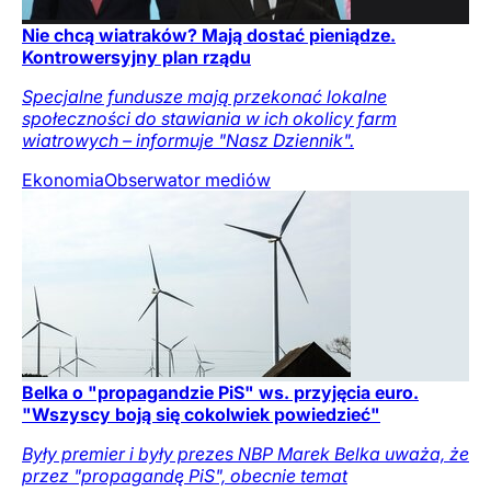
Nie chcą wiatraków? Mają dostać pieniądze.
Kontrowersyjny plan rządu
Specjalne fundusze mają przekonać lokalne
społeczności do stawiania w ich okolicy farm
wiatrowych – informuje "Nasz Dziennik".
Ekonomia
Obserwator mediów
Belka o "propagandzie PiS" ws. przyjęcia euro.
"Wszyscy boją się cokolwiek powiedzieć"
Były premier i były prezes NBP Marek Belka uważa, że
przez "propagandę PiS", obecnie temat