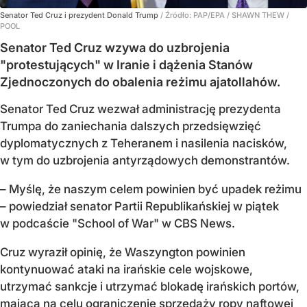
Senator Ted Cruz i prezydent Donald Trump
/ Źródło:
PAP/EPA
/
SHAWN THEW /
POOL
Senator Ted Cruz wzywa do uzbrojenia
"protestujących" w Iranie i dążenia Stanów
Zjednoczonych do obalenia reżimu ajatollahów.
Senator Ted Cruz wezwał administrację prezydenta
Trumpa do zaniechania dalszych przedsięwzięć
dyplomatycznych z Teheranem i nasilenia nacisków,
w tym do uzbrojenia antyrządowych demonstrantów.
– Myślę, że naszym celem powinien być upadek reżimu
– powiedział senator Partii Republikańskiej w piątek
w podcaście "School of War" w CBS News.
Cruz wyraził opinię, że Waszyngton powinien
kontynuować ataki na irańskie cele wojskowe,
utrzymać sankcje i utrzymać blokadę irańskich portów,
mającą na celu ograniczenie sprzedaży ropy naftowej