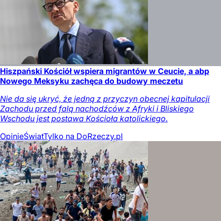
Hiszpański Kościół wspiera migrantów w Ceucie, a abp
Nowego Meksyku zachęca do budowy meczetu
Nie da się ukryć, że jedną z przyczyn obecnej kapitulacji
Zachodu przed falą nachodźców z Afryki i Bliskiego
Wschodu jest postawa Kościoła katolickiego.
Opinie
Świat
Tylko na DoRzeczy.pl