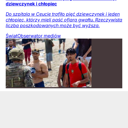
dziewczynek i chłopiec
Do szpitala w Ceucie trafiło pięć dziewczynek i jeden
chłopiec, którzy mieli paść ofiarą gwałtu. Rzeczywista
liczba poszkodowanych może być wyższa.
Świat
Obserwator mediów