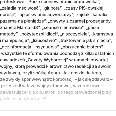
groteskowo. „Podłe sponiewieranie pracownika”,
„zajadła mściwość”, „głupota”, „czasy PiS-owskiej
opresji”, „opluskwianie adwersarzy”, „łajdak i kanalia,
pazerna na pieniądze”, „chwyty z czarnej propagandy,
znane z Marca ’68”, „seanse nienawiści", „podłe
metody”, „pożyteczni idioci”, „niszczyciele”, „kłamstwa
i manipulacje”, „lizusostwo”, „traktowanie jak śmiecia”,
„dezinformacja i insynuacja”, „obrzucanie błotem” –
wszystkie te sformułowania pochodzą z kilku ostatnich
oświadczeń „Gazety Wyborczej” w ramach otwartej
wojny, którą prowadzi kierownictwo redakcji ze swoim
wydawcą, czyli spółką Agora. Jak doszło do tego,
że zwykły spór wewnątrz korporacji – jak się zdawało –
przeszedł w fazę wojny atomowej, wizerunkowo
dewastującej dla obu stron, do tego prowadzonej przy
podniesionej kurtynie?