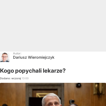
Autor:
Dariusz Wieromiejczyk
Kogo popychali lekarze?
Dodano:
wczoraj
13:00