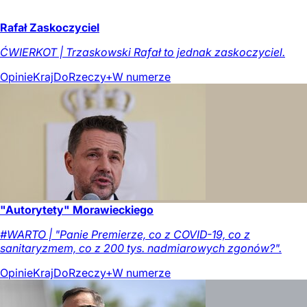
Rafał Zaskoczyciel
ĆWIERKOT | Trzaskowski Rafał to jednak zaskoczyciel.
Opinie
Kraj
DoRzeczy+
W numerze
"Autorytety" Morawieckiego
#WARTO | "Panie Premierze, co z COVID-19, co z
sanitaryzmem, co z 200 tys. nadmiarowych zgonów?".
Opinie
Kraj
DoRzeczy+
W numerze