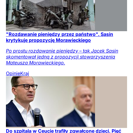
"Rozdawanie pieniędzy przez państwo". Sasin
krytykuje propozycję Morawieckiego
Po prostu rozdawanie pieniędzy – tak Jacek Sasin
skomentował jedną z propozycji stowarzyszenia
Mateusza Morawieckiego.
Opinie
Kraj
Do szpitala w Ceucie trafiły zgwałcone dzieci. Pięć