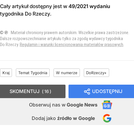
Cały artykuł dostępny jest w
49/2021 wydaniu
tygodnika Do Rzeczy
.
© ℗
Materiał chroniony prawem autorskim. Wszelkie prawa zastrzeżone.
Dalsze rozpowszechnianie artykułu tylko za zgodą wydawcy tygodnika
Do Rzeczy.
Regulamin i warunki licencjonowania materiałów prasowych
.
Kraj
Temat Tygodnia
W numerze
DoRzeczy+
SKOMENTUJ
UDOSTĘPNIJ
16
Obserwuj nas
w
Google News
Dodaj jako
źródło w Google