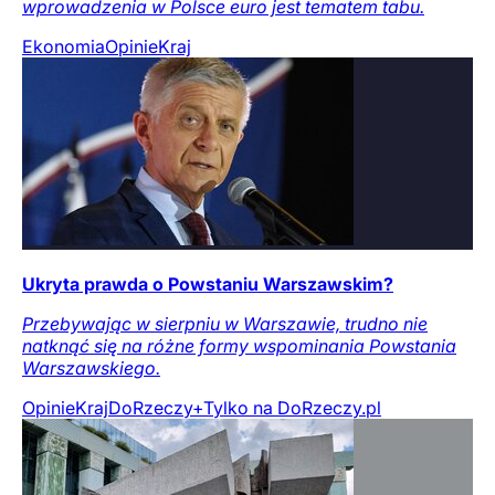
wprowadzenia w Polsce euro jest tematem tabu.
Ekonomia
Opinie
Kraj
Ukryta prawda o Powstaniu Warszawskim?
Przebywając w sierpniu w Warszawie, trudno nie
natknąć się na różne formy wspominania Powstania
Warszawskiego.
Opinie
Kraj
DoRzeczy+
Tylko na DoRzeczy.pl