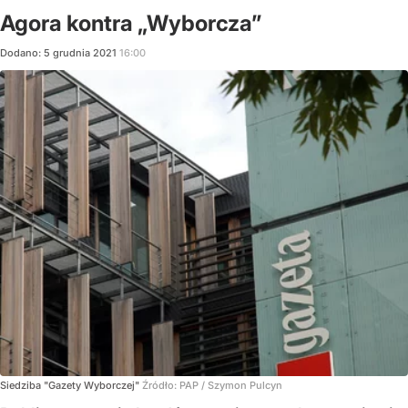
Agora kontra „Wyborcza”
Dodano:
5
grudnia
2021
16:00
Siedziba "Gazety Wyborczej"
Źródło:
PAP / Szymon Pulcyn