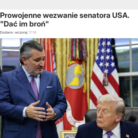
Prowojenne wezwanie senatora USA.
"Dać im broń"
Dodano:
wczoraj
17:18