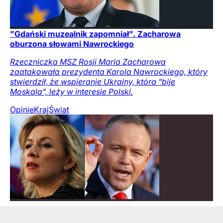
"Gdański muzealnik zapomniał". Zacharowa
oburzona słowami Nawrockiego
Rzeczniczka MSZ Rosji Maria Zacharowa
zaatakowała prezydenta Karola Nawrockiego, który
stwierdził, że wspieranie Ukrainy, która "bije
Moskala", leży w interesie Polski.
Opinie
Kraj
Świat