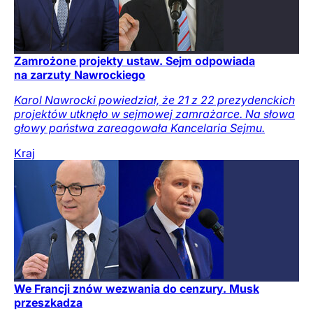
Zamrożone projekty ustaw. Sejm odpowiada
na zarzuty Nawrockiego
Karol Nawrocki powiedział, że 21 z 22 prezydenckich
projektów utknęło w sejmowej zamrażarce. Na słowa
głowy państwa zareagowała Kancelaria Sejmu.
Kraj
We Francji znów wezwania do cenzury. Musk
przeszkadza