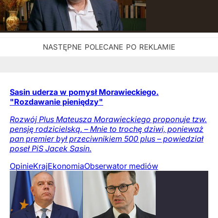
Sasin uderza w pomysł Morawieckiego.
"Rozdawanie pieniędzy"
Rozwój Plus Mateusza Morawieckiego proponuje tzw.
pensję rodzicielską. – Mnie to trochę dziwi, ponieważ
pan premier był przeciwnikiem 500 plus – powiedział
poseł PiS Jacek Sasin.
Opinie
Kraj
Ekonomia
Obserwator mediów