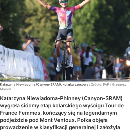
Katarzyna Niewiadoma (Canyon-SRAM), kolarka szosowa
/ Źródło:
PAP
/
Grzegorz
Momot
Katarzyna Niewiadoma-Phinney (Canyon-SRAM)
wygrała siódmy etap kolarskiego wyścigu Tour de
France Femmes, kończący się na legendarnym
podjeździe pod Mont Ventoux. Polka objęła
prowadzenie w klasyfikacji generalnej i założyła