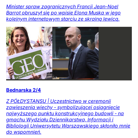
Minister spraw zagranicznych Francji Jean-Noel
Barrot obruszył się po wpisie Elona Muska w jego
kolejnym internetowym starciu ze skrajną lewicą.
Bednarska 2/4
Z PÓŁDYSTANSU | Uczestnictwo w ceremonii
zawieszenia wiechy - symbolizującej osiągnięcie
najwyższego punktu konstrukcyjnego budowli - na
gmachu Wydziału Dziennikarstwa, Informacji i
Bibliologii Uniwersytetu Warszawskiego skłoniło mnie
do wspomnień.