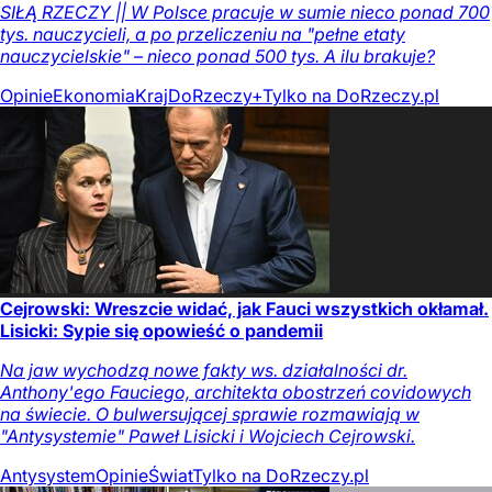
SIŁĄ RZECZY || W Polsce pracuje w sumie nieco ponad 700
tys. nauczycieli, a po przeliczeniu na "pełne etaty
nauczycielskie" – nieco ponad 500 tys. A ilu brakuje?
Opinie
Ekonomia
Kraj
DoRzeczy+
Tylko na DoRzeczy.pl
Cejrowski: Wreszcie widać, jak Fauci wszystkich okłamał.
Lisicki: Sypie się opowieść o pandemii
Na jaw wychodzą nowe fakty ws. działalności dr.
Anthony'ego Fauciego, architekta obostrzeń covidowych
na świecie. O bulwersującej sprawie rozmawiają w
"Antysystemie" Paweł Lisicki i Wojciech Cejrowski.
Antysystem
Opinie
Świat
Tylko na DoRzeczy.pl