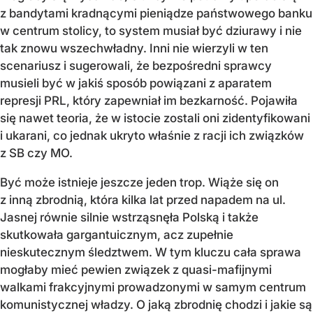
z bandytami kradnącymi pieniądze państwowego banku
w centrum stolicy, to system musiał być dziurawy i nie
tak znowu wszechwładny. Inni nie wierzyli w ten
scenariusz i sugerowali, że bezpośredni sprawcy
musieli być w jakiś sposób powiązani z aparatem
represji PRL, który zapewniał im bezkarność. Pojawiła
się nawet teoria, że w istocie zostali oni zidentyfikowani
i ukarani, co jednak ukryto właśnie z racji ich związków
z SB czy MO.
Być może istnieje jeszcze jeden trop. Wiąże się on
z inną zbrodnią, która kilka lat przed napadem na ul.
Jasnej równie silnie wstrząsnęła Polską i także
skutkowała gargantuicznym, acz zupełnie
nieskutecznym śledztwem. W tym kluczu cała sprawa
mogłaby mieć pewien związek z quasi-mafijnymi
walkami frakcyjnymi prowadzonymi w samym centrum
komunistycznej władzy. O jaką zbrodnię chodzi i jakie są