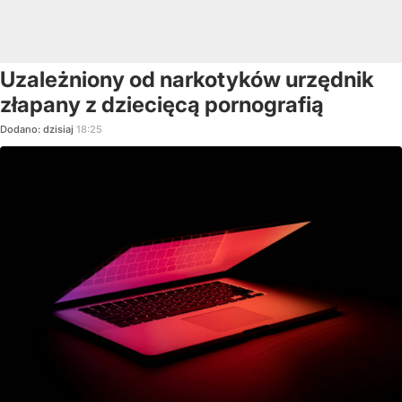
Uzależniony od narkotyków urzędnik
złapany z dziecięcą pornografią
Dodano:
dzisiaj
18:25