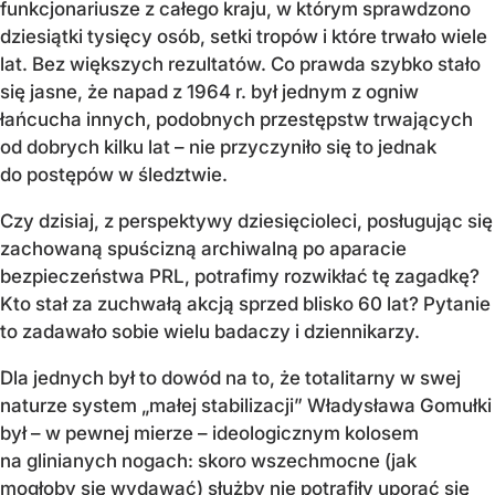
funkcjonariusze z całego kraju, w którym sprawdzono
dziesiątki tysięcy osób, setki tropów i które trwało wiele
lat. Bez większych rezultatów. Co prawda szybko stało
się jasne, że napad z 1964 r. był jednym z ogniw
łańcucha innych, podobnych przestępstw trwających
od dobrych kilku lat – nie przyczyniło się to jednak
do postępów w śledztwie.
Czy dzisiaj, z perspektywy dziesięcioleci, posługując się
zachowaną spuścizną archiwalną po aparacie
bezpieczeństwa PRL, potrafimy rozwikłać tę zagadkę?
Kto stał za zuchwałą akcją sprzed blisko 60 lat? Pytanie
to zadawało sobie wielu badaczy i dziennikarzy.
Dla jednych był to dowód na to, że totalitarny w swej
naturze system „małej stabilizacji” Władysława Gomułki
był – w pewnej mierze – ideologicznym kolosem
na glinianych nogach: skoro wszechmocne (jak
mogłoby się wydawać) służby nie potrafiły uporać się