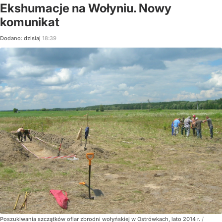
Ekshumacje na Wołyniu. Nowy
komunikat
Dodano:
dzisiaj
18:39
Poszukiwania szczątków ofiar zbrodni wołyńskiej w Ostrówkach, lato 2014 r.
/