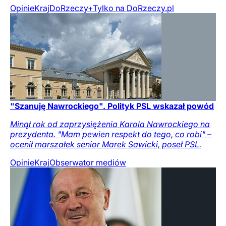
Opinie
Kraj
DoRzeczy+
Tylko na DoRzeczy.pl
"Szanuję Nawrockiego". Polityk PSL wskazał powód
Minął rok od zaprzysiężenia Karola Nawrockiego na
prezydenta. "Mam pewien respekt do tego, co robi" –
ocenił marszałek senior Marek Sawicki, poseł PSL.
Opinie
Kraj
Obserwator mediów