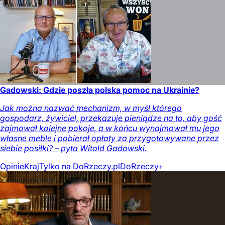
Gadowski: Gdzie poszła polska pomoc na Ukrainie?
Jak można nazwać mechanizm, w myśl którego
gospodarz, żywiciel, przekazuje pieniądze na to, aby gość
zajmował kolejne pokoje, a w końcu wynajmował mu jego
własne meble i pobierał opłaty za przygotowywane przez
siebie posiłki? – pyta Witold Gadowski.
Opinie
Kraj
Tylko na DoRzeczy.pl
DoRzeczy+