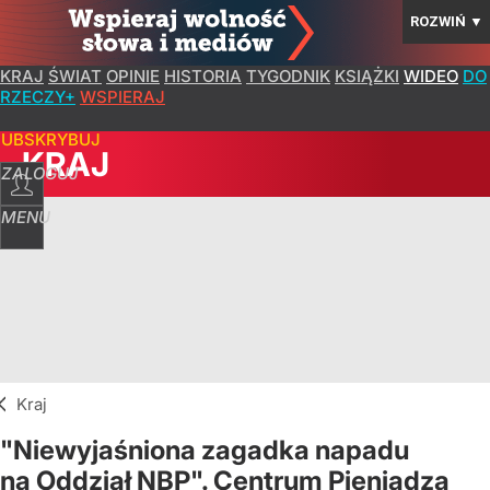
ROZWIŃ
▼
KRAJ
ŚWIAT
OPINIE
HISTORIA
TYGODNIK
KSIĄŻKI
WIDEO
DO
RZECZY+
WSPIERAJ
SUBSKRYBUJ
KRAJ
ZALOGUJ
MENU
Kraj
"Niewyjaśniona zagadka napadu
na Oddział NBP". Centrum Pieniądza