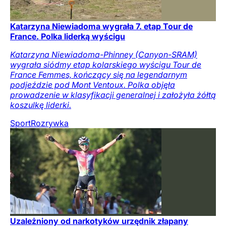
Katarzyna Niewiadoma wygrała 7. etap Tour de
France. Polka liderką wyścigu
Katarzyna Niewiadoma-Phinney (Canyon-SRAM)
wygrała siódmy etap kolarskiego wyścigu Tour de
France Femmes, kończący się na legendarnym
podjeździe pod Mont Ventoux. Polka objęła
prowadzenie w klasyfikacji generalnej i założyła żółtą
koszulkę liderki.
Sport
Rozrywka
Uzależniony od narkotyków urzędnik złapany