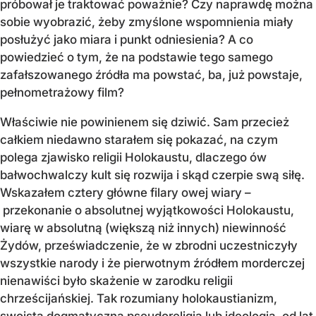
próbował je traktować poważnie? Czy naprawdę można
sobie wyobrazić, żeby zmyślone wspomnienia miały
posłużyć jako miara i punkt odniesienia? A co
powiedzieć o tym, że na podstawie tego samego
zafałszowanego źródła ma powstać, ba, już powstaje,
pełnometrażowy film?
Właściwie nie powinienem się dziwić. Sam przecież
całkiem niedawno starałem się pokazać, na czym
polega zjawisko religii Holokaustu, dlaczego ów
bałwochwalczy kult się rozwija i skąd czerpie swą siłę.
Wskazałem cztery główne filary owej wiary –
przekonanie o absolutnej wyjątkowości Holokaustu,
wiarę w absolutną (większą niż innych) niewinność
Żydów, przeświadczenie, że w zbrodni uczestniczyły
wszystkie narody i że pierwotnym źródłem morderczej
nienawiści było skażenie w zarodku religii
chrześcijańskiej. Tak rozumiany holokaustianizm,
swoista dogmatyczna pseudoreligia lub ideologia, od lat