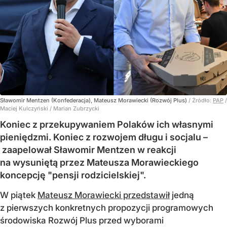
Sławomir Mentzen (Konfederacja), Mateusz Morawiecki (Rozwój Plus)
/ Źródło:
PAP
/
Maciej Kulczyński / Marian Zubrzycki
Koniec z przekupywaniem Polaków ich własnymi
pieniędzmi. Koniec z rozwojem długu i socjalu –
zaapelował Sławomir Mentzen w reakcji
na wysuniętą przez Mateusza Morawieckiego
koncepcję "pensji rodzicielskiej".
W piątek
Mateusz Morawiecki przedstawił
jedną
z pierwszych konkretnych propozycji programowych
środowiska Rozwój Plus przed wyborami