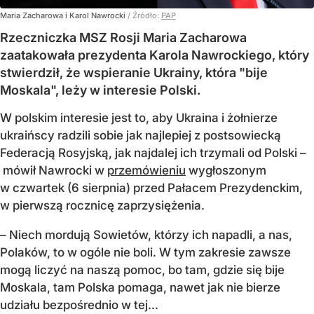
Maria Zacharowa i Karol Nawrocki
/ Źródło:
PAP
Rzeczniczka MSZ Rosji Maria Zacharowa
zaatakowała prezydenta Karola Nawrockiego, który
stwierdził, że wspieranie Ukrainy, która "bije
Moskala", leży w interesie Polski.
W polskim interesie jest to, aby Ukraina i żołnierze
ukraińscy radzili sobie jak najlepiej z postsowiecką
Federacją Rosyjską, jak najdalej ich trzymali od Polski –
mówił Nawrocki w
przemówieniu
wygłoszonym
w czwartek (6 sierpnia) przed Pałacem Prezydenckim,
w pierwszą rocznicę zaprzysiężenia.
– Niech mordują Sowietów, którzy ich napadli, a nas,
Polaków, to w ogóle nie boli. W tym zakresie zawsze
mogą liczyć na naszą pomoc, bo tam, gdzie się bije
Moskala, tam Polska pomaga, nawet jak nie bierze
udziału bezpośrednio w tej...