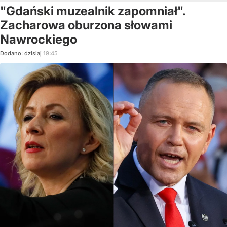
"Gdański muzealnik zapomniał".
Zacharowa oburzona słowami
Nawrockiego
Dodano:
dzisiaj
19:45