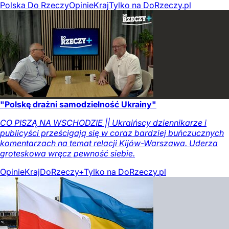
Polska Do Rzeczy
Opinie
Kraj
Tylko na DoRzeczy.pl
"Polskę drażni samodzielność Ukrainy"
CO PISZĄ NA WSCHODZIE || Ukraińscy dziennikarze i
publicyści prześcigają się w coraz bardziej buńczucznych
komentarzach na temat relacji Kijów-Warszawa. Uderza
groteskowa wręcz pewność siebie.
Opinie
Kraj
DoRzeczy+
Tylko na DoRzeczy.pl