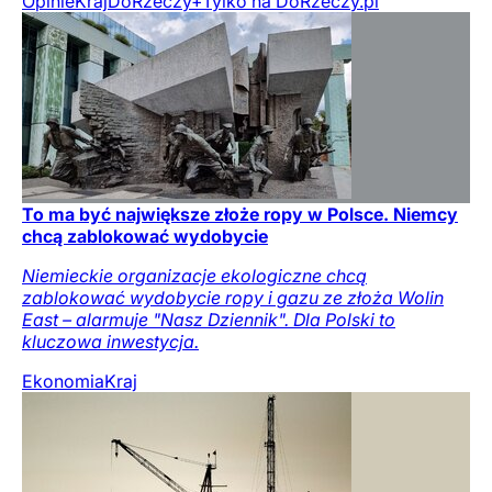
Opinie
Kraj
DoRzeczy+
Tylko na DoRzeczy.pl
To ma być największe złoże ropy w Polsce. Niemcy
chcą zablokować wydobycie
Niemieckie organizacje ekologiczne chcą
zablokować wydobycie ropy i gazu ze złoża Wolin
East – alarmuje "Nasz Dziennik". Dla Polski to
kluczowa inwestycja.
Ekonomia
Kraj