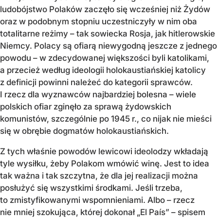
ludobójstwo Polaków zaczęło się wcześniej niż Żydów
oraz w podobnym stopniu uczestniczyły w nim oba
totalitarne reżimy – tak sowiecka Rosja, jak hitlerowskie
Niemcy. Polacy są ofiarą niewygodną jeszcze z jednego
powodu – w zdecydowanej większości byli katolikami,
a przecież według ideologii holokaustiańskiej katolicy
z definicji powinni należeć do kategorii sprawców.
I rzecz dla wyznawców najbardziej bolesna – wiele
polskich ofiar zginęło za sprawą żydowskich
komunistów, szczególnie po 1945 r., co nijak nie mieści
się w obrębie dogmatów holokaustiańskich.
Z tych właśnie powodów lewicowi ideolodzy wkładają
tyle wysiłku, żeby Polakom wmówić winę. Jest to idea
tak ważna i tak szczytna, że dla jej realizacji można
posłużyć się wszystkimi środkami. Jeśli trzeba,
to zmistyfikowanymi wspomnieniami. Albo – rzecz
nie mniej szokująca, której dokonał „El País” – spisem