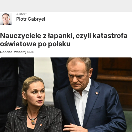
Autor:
Piotr Gabryel
Nauczyciele z łapanki, czyli katastrofa
oświatowa po polsku
Dodano:
wczoraj
5:30