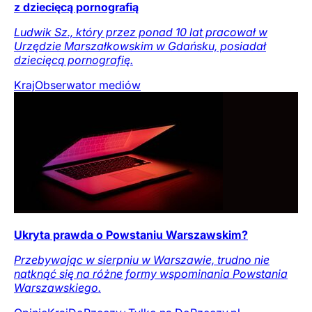
z dziecięcą pornografią
Ludwik Sz., który przez ponad 10 lat pracował w
Urzędzie Marszałkowskim w Gdańsku, posiadał
dziecięcą pornografię.
Kraj
Obserwator mediów
Ukryta prawda o Powstaniu Warszawskim?
Przebywając w sierpniu w Warszawie, trudno nie
natknąć się na różne formy wspominania Powstania
Warszawskiego.