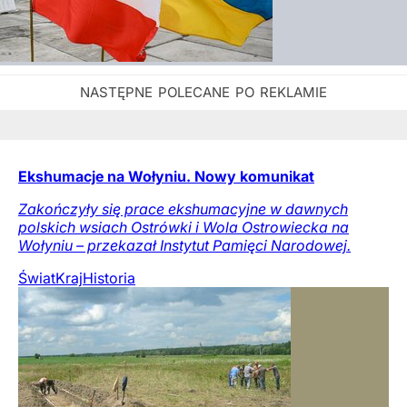
Ekshumacje na Wołyniu. Nowy komunikat
Zakończyły się prace ekshumacyjne w dawnych
polskich wsiach Ostrówki i Wola Ostrowiecka na
Wołyniu – przekazał Instytut Pamięci Narodowej.
Świat
Kraj
Historia