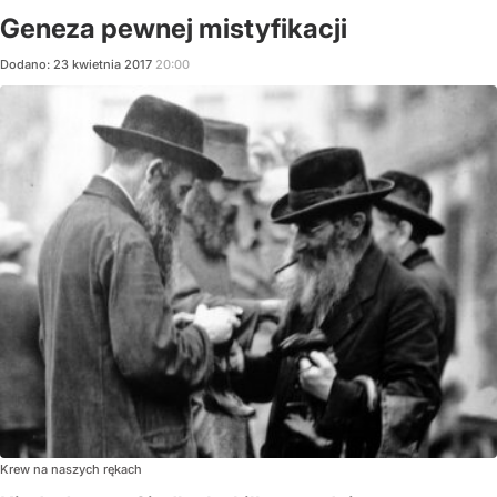
Geneza pewnej mistyfikacji
Dodano:
23
kwietnia
2017
20:00
Krew na naszych rękach