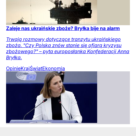
Zaleje nas ukraińskie zboże? Bryłka bije na alarm
Trwają rozmowy dotyczące tranzytu ukraińskiego
zboża. "Czy Polska znów stanie się ofiarą kryzysu
zbożowego?" – pyta europosłanka Konfederacji Anna
Bryłka.
Opinie
Kraj
Świat
Ekonomia