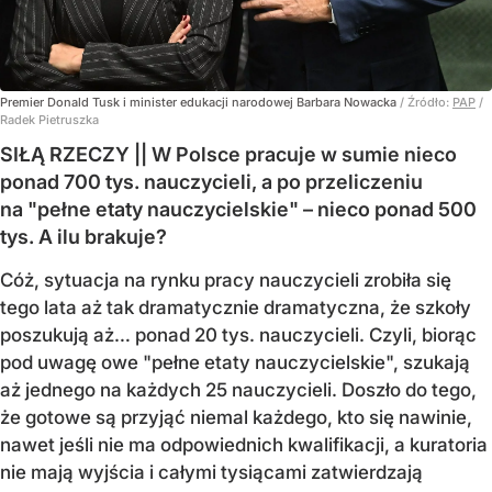
Premier Donald Tusk i minister edukacji narodowej Barbara Nowacka
/ Źródło:
PAP
/
Radek Pietruszka
SIŁĄ RZECZY || W Polsce pracuje w sumie nieco
ponad 700 tys. nauczycieli, a po przeliczeniu
na "pełne etaty nauczycielskie" – nieco ponad 500
tys. A ilu brakuje?
Cóż, sytuacja na rynku pracy nauczycieli zrobiła się
tego lata aż tak dramatycznie dramatyczna, że szkoły
poszukują aż… ponad 20 tys. nauczycieli. Czyli, biorąc
pod uwagę owe "pełne etaty nauczycielskie", szukają
aż jednego na każdych 25 nauczycieli. Doszło do tego,
że gotowe są przyjąć niemal każdego, kto się nawinie,
nawet jeśli nie ma odpowiednich kwalifikacji, a kuratoria
nie mają wyjścia i całymi tysiącami zatwierdzają