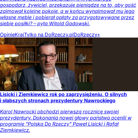
gospodarz, żywiciel, przekazuje pieniądze na to, aby gość
zajmował kolejne pokoje, a w końcu wynajmował mu jego
własne meble i pobierał opłaty za przygotowywane przez
siebie posiłki? – pyta Witold Gadowski.
Opinie
Kraj
Tylko na DoRzeczy.pl
DoRzeczy+
Lisicki i Ziemkiewicz rok po zaprzysiężeniu. O silnych
i słabszych stronach prezydentury Nawrockiego
Karol Nawrocki obchodzi pierwszą rocznicę swojej
prezydentury. Dokonania nowej głowy państwa ocenili w
programie "Polska Do Rzeczy" Paweł Lisicki i Rafał
Ziemkiewicz.