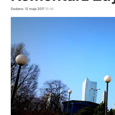
Dodano:
12
maja
2017
15:06