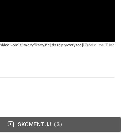
kład komisji weryfikacyjnej ds reprywatyzacji
Źródło:
YouTube
SKOMENTUJ
3