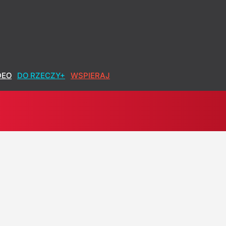
jatywa w Pałacu
DEO
DO RZECZY+
WSPIERAJ
Koniec z zadłużaniem nas na potęgę"
powód