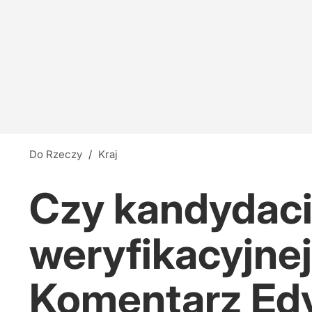
"Gdański muzealnik zapomniał". Zacharowa o
13
Nauczyciele z łapanki, czyli katastrofa oświat
14
Do Rzeczy
/
Kraj
Bednarska 2/4
Czy kandydaci 
dodaj
weryfikacyjnej
Komentarz Edy