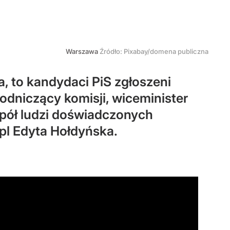
Warszawa
Źródło:
Pixabay/domena publiczna
a, to kandydaci PiS zgłoszeni
odniczący komisji, wiceminister
spół ludzi doświadczonych
pl Edyta Hołdyńska.