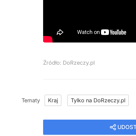
Źródło:
DoRzeczy.pl
Kraj
Tylko na DoRzeczy.pl
UDOST