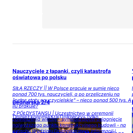
Nauczyciele z łapanki, czyli katastrofa
oświatowa po polsku
SIŁĄ RZECZY || W Polsce pracuje w sumie nieco
ponad 700 tys. nauczycieli, a po przeliczeniu na
"pełne etaty nauczycielskie" – nieco ponad 500 tys. A
Bednarska 2/4
ilu brakuje?
Z PÓŁDYSTANSU | Uczestnictwo w ceremonii
Opinie
Ekonomia
Kraj
DoRzeczy+
Tylko
zawieszenia wiechy - symbolizującej osiągnięcie
na DoRzeczy.pl
najwyższego punktu konstrukcyjnego budowli - na
gmachu Wydziału Dziennikarstwa, Informacji i