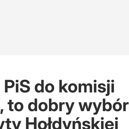
burzona słowami Nawrockiego
owa po polsku
PiS do komisji
, to dobry wybó
ty Hołdyńskiej