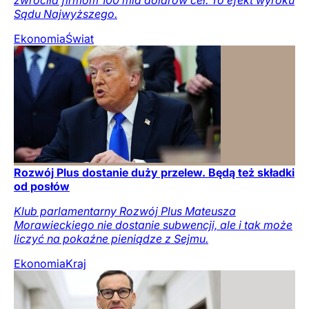
Sądu Najwyższego.
Ekonomia
Świat
Rozwój Plus dostanie duży przelew. Będą też składki
od posłów
Klub parlamentarny Rozwój Plus Mateusza
Morawieckiego nie dostanie subwencji, ale i tak może
liczyć na pokaźne pieniądze z Sejmu.
Ekonomia
Kraj