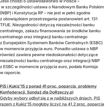
Jeśli chodzi o ustawodawstwo w Polsce –
w szczególności ustawa o Narodowym Banku Polskim
(NBP) i Konstytucja RP – nie jest w pełni zgodne
z obowiązkiem przestrzegania postanowień art. 131
TFUE. Niezgodności dotyczą niezależności banku
centralnego, zakazu finansowania ze środków banku
centralnego oraz integracji banku centralnego
z Europejskim Systemem Banków Centralnych (ESBC)
w momencie przyjęcia euro. Ponadto ustawa o NBP
również zawiera pewne niedoskonałości dotyczące
niezależności banku centralnego oraz integracji NBP
z ESBC w momencie przyjęcia euro, podała Komisja
w raporcie.
PiS i Kukiz'15 z ponad 41 proc. poparcia, problemy
Konfederacji. Sondaż dla DoRzeczy.pl
Gdyby wybory odbył się z w najbliższych dniach, PiS
razem z Kukiz'15 mogłoby liczyć na 41,2 proc. poparcia