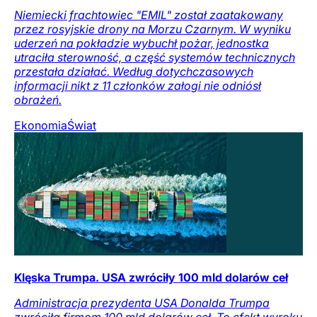
Niemiecki frachtowiec "EMIL" został zaatakowany
przez rosyjskie drony na Morzu Czarnym. W wyniku
uderzeń na pokładzie wybuchł pożar, jednostka
utraciła sterowność, a część systemów technicznych
przestała działać. Według dotychczasowych
informacji nikt z 11 członków załogi nie odniósł
obrażeń.
Ekonomia
Świat
Klęska Trumpa. USA zwróciły 100 mld dolarów ceł
Administracja prezydenta USA Donalda Trumpa
zwróciła firmom 100 mld dolarów ceł. To efekt wyroku