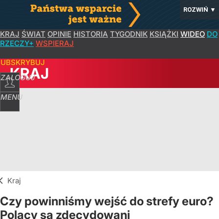
ROZWIŃ
▼
KRAJ
ŚWIAT
OPINIE
HISTORIA
TYGODNIK
KSIĄŻKI
WIDEO
DO
RZECZY+
WSPIERAJ
SUBSKRYBUJ
KRAJ
ZALOGUJ
MENU
Kraj
Czy powinniśmy wejść do strefy euro?
Polacy są zdecydowani