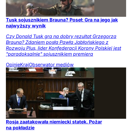
Tusk sojusznikiem Brauna? Poseł: Gra na jego jak
najwyższy wynik
Czy Donald Tusk gra na dobry rezultat Grzegorza
Brauna? Zdaniem posła Pawła Jabłońskiego z
Rozwoju Plus, lider Konfederacji Korony Polskiej jest
"paradoksalnie" sojusznikiem premiera
Opinie
Kraj
Obserwator mediów
Rosja zaatakowała niemiecki statek. Pożar
na pokładzie