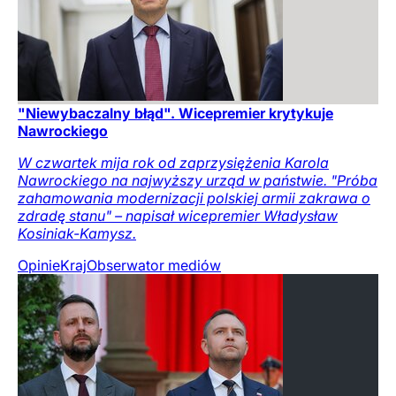
"Niewybaczalny błąd". Wicepremier krytykuje
Nawrockiego
W czwartek mija rok od zaprzysiężenia Karola
Nawrockiego na najwyższy urząd w państwie. "Próba
zahamowania modernizacji polskiej armii zakrawa o
zdradę stanu" – napisał wicepremier Władysław
Kosiniak-Kamysz.
Opinie
Kraj
Obserwator mediów