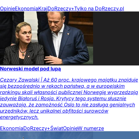
Opinie
Ekonomia
Kraj
DoRzeczy+
Tylko na DoRzeczy.pl
Norweski model pod lupą
Cezary Zawalski | Aż 60 proc. krajowego majątku znajduje
się bezpośrednio w rękach państwa, a w europejskim
rankingu skali własności publicznej Norwegię wyprzedzają
jedynie Białoruś i Rosja. Krytycy tego systemu słusznie
zauważają, że zamożność Oslo to nie zasługa genialnych
urzędników, lecz unikalnej obfitości surowców
energetycznych.
Ekonomia
DoRzeczy+
Świat
Opinie
W numerze