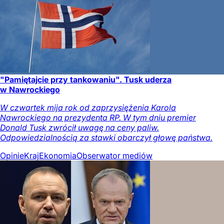
"Pamiętajcie przy tankowaniu". Tusk uderza
w Nawrockiego
W czwartek mija rok od zaprzysiężenia Karola
Nawrockiego na prezydenta RP. W tym dniu premier
Donald Tusk zwrócił uwagę na ceny paliw.
Odpowiedzialnością za stawki obarczył głowę państwa.
Opinie
Kraj
Ekonomia
Obserwator mediów