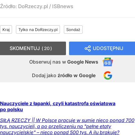
Źródło:
DoRzeczy.pl
/
ISBnews
Kraj
Tylko na DoRzeczy.pl
Sondaż
SKOMENTUJ
UDOSTĘPNIJ
20
Obserwuj nas
w
Google News
Dodaj jako
źródło w Google
Nauczyciele z łapanki, czyli katastrofa oświatowa
po polsku
SIŁĄ RZECZY || W Polsce pracuje w sumie nieco ponad 700
tys. nauczycieli, a po przeliczeniu na "pełne etaty
nauczycielskie" – nieco ponad 500 tys. A ilu brakuje?