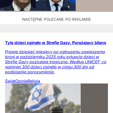
Tyle dzieci zginęło w Strefie Gazy. Porażający bilans
Prawie dziesięć miesięcy po ogłoszeniu zawieszenia
broni w październiku 2025 roku sytuacja dzieci w
Strefie Gazy pozostaje tragiczna. Według UNICEF, co
najmniej 300 dzieci zginęło w ciągu 300 dni od
podpisania porozumienia.
Świat
Opinie
Religia