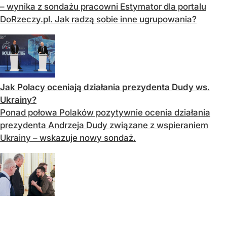
– wynika z sondażu pracowni Estymator dla portalu
DoRzeczy.pl. Jak radzą sobie inne ugrupowania?
Jak Polacy oceniają działania prezydenta Dudy ws.
Ukrainy?
Ponad połowa Polaków pozytywnie ocenia działania
prezydenta Andrzeja Dudy związane z wspieraniem
Ukrainy – wskazuje nowy sondaż.