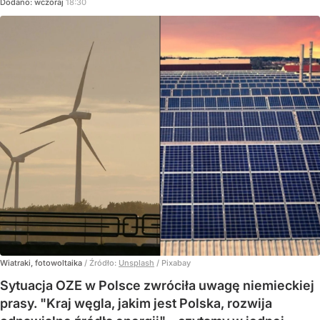
Dodano:
wczoraj
18:30
Wiatraki, fotowoltaika
/ Źródło:
Unsplash
/
Pixabay
Sytuacja OZE w Polsce zwróciła uwagę niemieckiej
prasy. "Kraj węgla, jakim jest Polska, rozwija