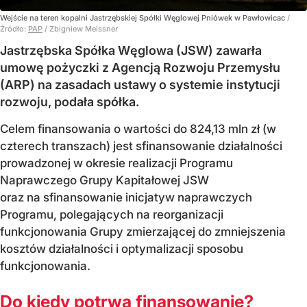
Wejście na teren kopalni Jastrzębskiej Spółki Węglowej Pniówek w Pawłowicac
/
Źródło:
PAP
/
Zbigniew Meissner
Jastrzębska Spółka Węglowa (JSW) zawarła
umowę pożyczki z Agencją Rozwoju Przemysłu
(ARP) na zasadach ustawy o systemie instytucji
rozwoju, podała spółka.
Celem finansowania o wartości do 824,13 mln zł (w
czterech transzach) jest sfinansowanie działalności
prowadzonej w okresie realizacji Programu
Naprawczego Grupy Kapitałowej JSW
oraz na sfinansowanie inicjatyw naprawczych
Programu, polegających na reorganizacji
funkcjonowania Grupy zmierzającej do zmniejszenia
kosztów działalności i optymalizacji sposobu
funkcjonowania.
Do kiedy potrwa finansowanie?