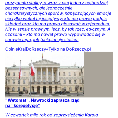
prezydenta stolicy, a wraz z nim jeden z najbardziej
bezsensownych, ale jednocześnie
charakterystycznych sporów, napędzających emocje
nie tylko wokół tej inicjatywy: kto ma prawo podpis
składać oraz kto ma prawo głosować w referendum.
Nie w sensie prawnym, lecz, by tak rzec, etycznym. A
czasami – kto ma nawet prawo wypowiadać się w
sprawie tego, jak funkcjonuje stolica.
Opinie
Kraj
DoRzeczy+
Tylko na DoRzeczy.pl
"Wetomat". Nawrocki zaprasza rząd
na "korepetycje"
W czwartek mija rok od zaprzysiężenia Karola