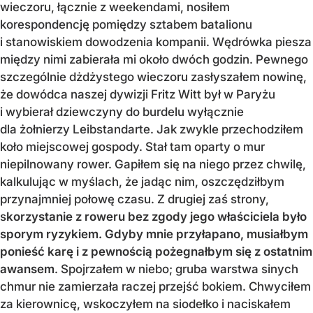
wieczoru, łącznie z weekendami, nosiłem
korespondencję pomiędzy sztabem batalionu
i stanowiskiem dowodzenia kompanii. Wędrówka piesza
między nimi zabierała mi około dwóch godzin. Pewnego
szczególnie dżdżystego wieczoru zasłyszałem nowinę,
że dowódca naszej dywizji Fritz Witt był w Paryżu
i wybierał dziewczyny do burdelu wyłącznie
dla żołnierzy Leibstandarte. Jak zwykle przechodziłem
koło miejscowej gospody. Stał tam oparty o mur
niepilnowany rower. Gapiłem się na niego przez chwilę,
kalkulując w myślach, że jadąc nim, oszczędziłbym
przynajmniej połowę czasu. Z drugiej zaś strony,
s
korzystanie z roweru bez zgody jego właściciela było
sporym ryzykiem. Gdyby mnie przyłapano, musiałbym
ponieść karę i z pewnością pożegnałbym się z ostatnim
awansem
. Spojrzałem w niebo; gruba warstwa sinych
chmur nie zamierzała raczej przejść bokiem. Chwyciłem
za kierownicę, wskoczyłem na siodełko i naciskałem