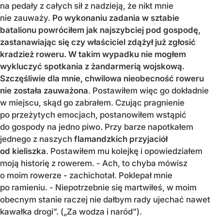
na pedały z całych sił z nadzieją, że nikt mnie
nie zauważy.
Po wykonaniu zadania w sztabie
batalionu powróciłem jak najszybciej pod gospodę,
zastanawiając się czy właściciel zdążył już zgłosić
kradzież roweru. W takim wypadku nie mogłem
wykluczyć spotkania z żandarmerią wojskową.
Szczęśliwie dla mnie, chwilowa nieobecność roweru
nie została zauważona
. Postawiłem więc go dokładnie
w miejscu, skąd go zabrałem. Czując pragnienie
po przeżytych emocjach, postanowiłem wstąpić
do gospody na jedno piwo. Przy barze napotkałem
jednego z naszych
flamandzkich przyjaciół
od kieliszka
. Postawiłem mu kolejkę i opowiedziałem
moją historię z rowerem. - Ach, to chyba mówisz
o moim rowerze - zachichotał. Poklepał mnie
po ramieniu. - Niepotrzebnie się martwiłeś, w moim
obecnym stanie raczej nie dałbym rady ujechać nawet
kawałka drogi”. („Za wodza i naród”).