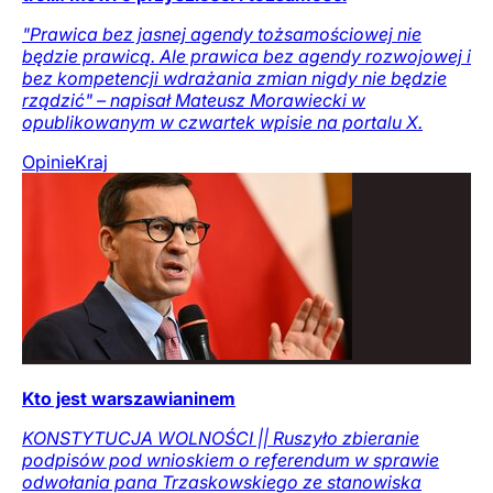
"Prawica bez jasnej agendy tożsamościowej nie
będzie prawicą. Ale prawica bez agendy rozwojowej i
bez kompetencji wdrażania zmian nigdy nie będzie
rządzić" – napisał Mateusz Morawiecki w
opublikowanym w czwartek wpisie na portalu X.
Opinie
Kraj
Kto jest warszawianinem
KONSTYTUCJA WOLNOŚCI || Ruszyło zbieranie
podpisów pod wnioskiem o referendum w sprawie
odwołania pana Trzaskowskiego ze stanowiska