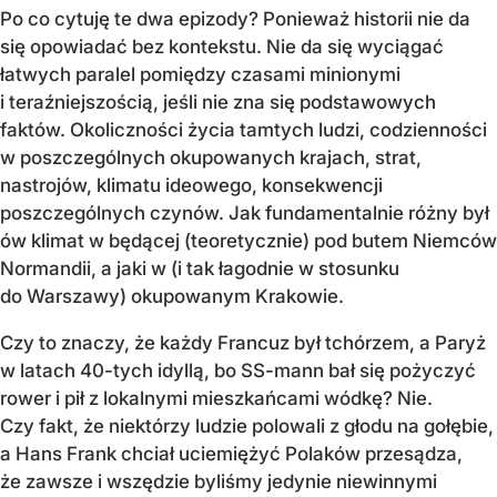
Po co cytuję te dwa epizody? Ponieważ historii nie da
się opowiadać bez kontekstu. Nie da się wyciągać
łatwych paralel pomiędzy czasami minionymi
i teraźniejszością, jeśli nie zna się podstawowych
faktów. Okoliczności życia tamtych ludzi, codzienności
w poszczególnych okupowanych krajach, strat,
nastrojów, klimatu ideowego, konsekwencji
poszczególnych czynów. Jak fundamentalnie różny był
ów klimat w będącej (teoretycznie) pod butem Niemców
Normandii, a jaki w (i tak łagodnie w stosunku
do Warszawy) okupowanym Krakowie.
Czy to znaczy, że każdy Francuz był tchórzem, a Paryż
w latach 40-tych idyllą, bo SS-mann bał się pożyczyć
rower i pił z lokalnymi mieszkańcami wódkę? Nie.
Czy fakt, że niektórzy ludzie polowali z głodu na gołębie,
a Hans Frank chciał uciemiężyć Polaków przesądza,
że zawsze i wszędzie byliśmy jedynie niewinnymi