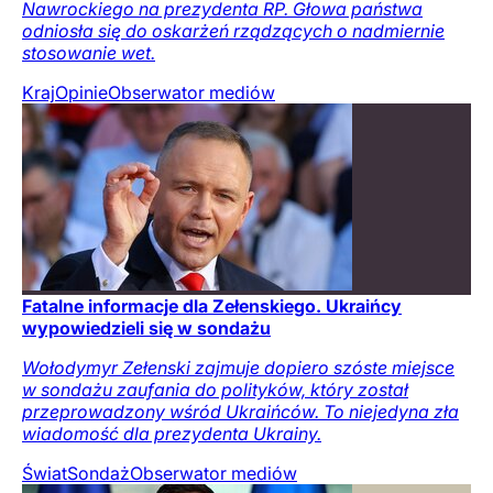
Nawrockiego na prezydenta RP. Głowa państwa
odniosła się do oskarżeń rządzących o nadmiernie
stosowanie wet.
Kraj
Opinie
Obserwator mediów
Fatalne informacje dla Zełenskiego. Ukraińcy
wypowiedzieli się w sondażu
Wołodymyr Zełenski zajmuje dopiero szóste miejsce
w sondażu zaufania do polityków, który został
przeprowadzony wśród Ukraińców. To niejedyna zła
wiadomość dla prezydenta Ukrainy.
Świat
Sondaż
Obserwator mediów