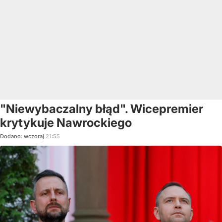
"Niewybaczalny błąd". Wicepremier
krytykuje Nawrockiego
Dodano:
wczoraj
21:55