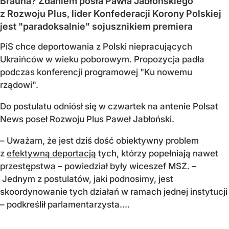
Brauna? Zdaniem posła Pawła Jabłońskiego
z Rozwoju Plus, lider Konfederacji Korony Polskiej
jest "paradoksalnie" sojusznikiem premiera
PiS chce deportowania z Polski niepracujących
Ukraińców w wieku poborowym. Propozycja padła
podczas konferencji programowej "Ku nowemu
rządowi".
Do postulatu odniósł się w czwartek na antenie Polsat
News poseł Rozwoju Plus Paweł Jabłoński.
– Uważam, że jest dziś dość obiektywny problem
z
efektywną deportacją
tych, którzy popełniają nawet
przestępstwa – powiedział były wiceszef MSZ. –
Jednym z postulatów, jaki podnosimy, jest
skoordynowanie tych działań w ramach jednej instytucji
– podkreślił parlamentarzysta....