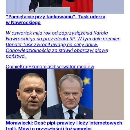
"Pamiętajcie przy tankowaniu". Tusk uderza
w Nawrockiego
W czwartek mija rok od zaprzysiężenia Karola
Nawrockiego na prezydenta RP. W tym dniu premier
Donald Tusk zwrócił uwagę na ceny paliw.
Odpowiedzialnością za stawki obarczył głowę
państwa.
Opinie
Kraj
Ekonomia
Obserwator mediów
Morawiecki: Dość pipi-prawicy i loży internetowych
trolli. Mówi o przyszłości i tożsamości