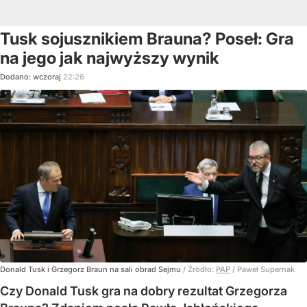
Tusk sojusznikiem Brauna? Poseł: Gra
na jego jak najwyższy wynik
Dodano:
wczoraj
22:26
Donald Tusk i Grzegorz Braun na sali obrad Sejmu
/ Źródło:
PAP
/
Paweł Supernak
Czy Donald Tusk gra na dobry rezultat Grzegorza