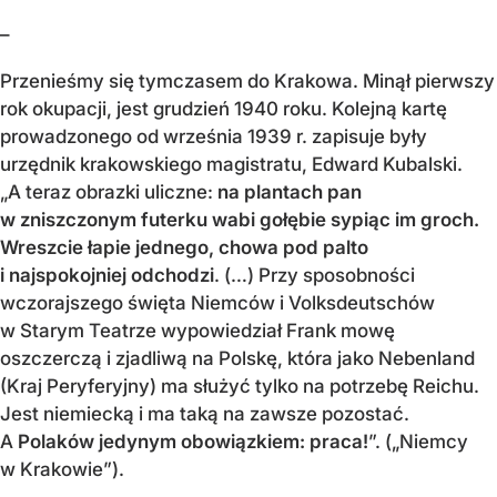
–
Przenieśmy się tymczasem do Krakowa. Minął pierwszy
rok okupacji, jest grudzień 1940 roku. Kolejną kartę
prowadzonego od września 1939 r. zapisuje były
urzędnik krakowskiego magistratu, Edward Kubalski.
„A teraz obrazki uliczne:
na plantach pan
w zniszczonym futerku wabi gołębie sypiąc im groch.
Wreszcie łapie jednego, chowa pod palto
i najspokojniej odchodzi
. (…) Przy sposobności
wczorajszego święta Niemców i Volksdeutschów
w Starym Teatrze wypowiedział Frank mowę
oszczerczą i zjadliwą na Polskę, która jako Nebenland
(Kraj Peryferyjny) ma służyć tylko na potrzebę Reichu.
Jest niemiecką i ma taką na zawsze pozostać.
A
Polaków jedynym obowiązkiem: praca!
”. („Niemcy
w Krakowie”).