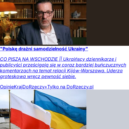
"Polskę drażni samodzielność Ukrainy"
CO PISZĄ NA WSCHODZIE || Ukraińscy dziennikarze i
publicyści prześcigają się w coraz bardziej buńczucznych
komentarzach na temat relacji Kijów-Warszawa. Uderza
groteskowa wręcz pewność siebie.
Opinie
Kraj
DoRzeczy+
Tylko na DoRzeczy.pl