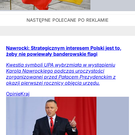
Nawrocki: Strategicznym interesem Polski jest to,
żeby nie powiewały banderowskie flagi
Kwestia symboli UPA wybrzmiała w wystąpieniu
Karola Nawrockiego podczas uroczystości
zorganizowanej przed Pałacem Prezydenckim z
okazji pierwszej rocznicy objęcia urzędu.
Opinie
Kraj