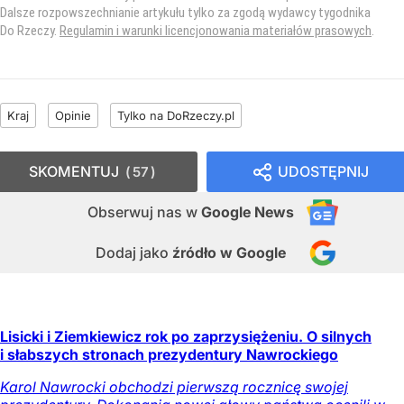
Dalsze rozpowszechnianie artykułu tylko za zgodą wydawcy tygodnika
Do Rzeczy.
Regulamin i warunki licencjonowania materiałów prasowych
.
Kraj
Opinie
Tylko na DoRzeczy.pl
SKOMENTUJ
UDOSTĘPNIJ
57
Obserwuj nas
w
Google News
Dodaj jako
źródło w Google
Lisicki i Ziemkiewicz rok po zaprzysiężeniu. O silnych
i słabszych stronach prezydentury Nawrockiego
Karol Nawrocki obchodzi pierwszą rocznicę swojej