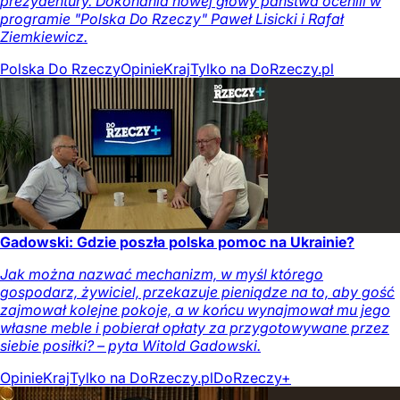
prezydentury. Dokonania nowej głowy państwa ocenili w
programie "Polska Do Rzeczy" Paweł Lisicki i Rafał
Ziemkiewicz.
Polska Do Rzeczy
Opinie
Kraj
Tylko na DoRzeczy.pl
Gadowski: Gdzie poszła polska pomoc na Ukrainie?
Jak można nazwać mechanizm, w myśl którego
gospodarz, żywiciel, przekazuje pieniądze na to, aby gość
zajmował kolejne pokoje, a w końcu wynajmował mu jego
własne meble i pobierał opłaty za przygotowywane przez
siebie posiłki? – pyta Witold Gadowski.
Opinie
Kraj
Tylko na DoRzeczy.pl
DoRzeczy+