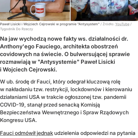
Paweł Lisicki i Wojciech Cejrowski w programie "Antysystem"
/ Źródło:
YouTube
/
Tygodnik Do Rzeczy
Na jaw wychodzą nowe fakty ws. działalności dr.
Anthony'ego Fauciego, architekta obostrzeń
covidowych na świecie. O bulwersującej sprawie
rozmawiają w "Antysystemie" Paweł Lisicki
i Wojciech Cejrowski.
W ub. środę dr Fauci, który odegrał kluczową rolę
w nakładaniu tzw. restrykcji, lockdownów i kierowaniu
działaniami USA w trakcie ogłoszonej tzw. pandemii
COVID-19, stanął przed senacką Komisją
Bezpieczeństwa Wewnętrznego i Spraw Rządowych
Kongresu USA.
Fauci odmówił jednak
udzielenia odpowiedzi na pytania