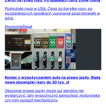
Podrożała ropa w USA. Cena za baryłkę ropy, po
wcześniejszych spadkach, ponownie poszybowała w
górę.
Ekonomia
Świat
Koniec z wypożyczaniem auta na prawo jazdy. Będą
nowe obowiązki i kary do 30 tys. zł
Okazanie prawa jazdy może już wkrótce nie
wystarczyć, aby wypożyczyć samochód, motorówkę
czy inny pojazd mechaniczny.