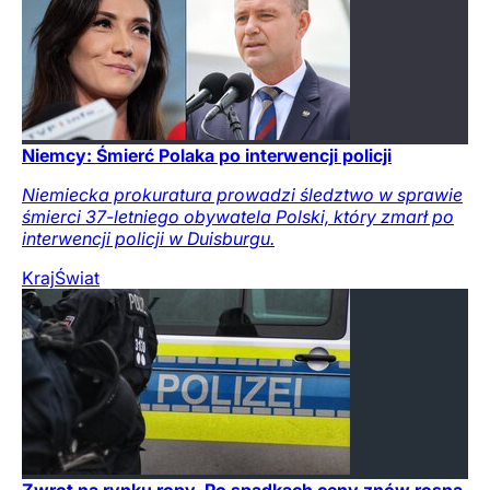
Niemcy: Śmierć Polaka po interwencji policji
Niemiecka prokuratura prowadzi śledztwo w sprawie
śmierci 37-letniego obywatela Polski, który zmarł po
interwencji policji w Duisburgu.
Kraj
Świat
Zwrot na rynku ropy. Po spadkach ceny znów rosną