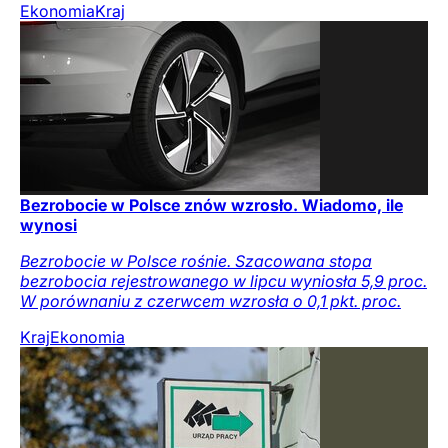
Ekonomia
Kraj
Bezrobocie w Polsce znów wzrosło. Wiadomo, ile
wynosi
Bezrobocie w Polsce rośnie. Szacowana stopa
bezrobocia rejestrowanego w lipcu wyniosła 5,9 proc.
W porównaniu z czerwcem wzrosła o 0,1 pkt. proc.
Kraj
Ekonomia