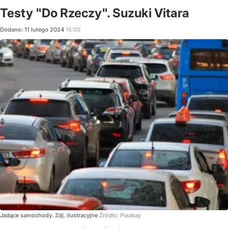
Testy "Do Rzeczy". Suzuki Vitara
Dodano:
11
lutego
2024
16:00
Jadące samochody. Zdj. ilustracyjne
Źródło:
Pixabay