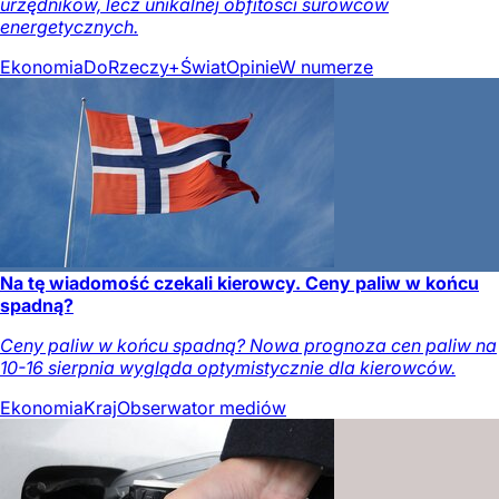
urzędników, lecz unikalnej obfitości surowców
energetycznych.
Ekonomia
DoRzeczy+
Świat
Opinie
W numerze
Na tę wiadomość czekali kierowcy. Ceny paliw w końcu
spadną?
Ceny paliw w końcu spadną? Nowa prognoza cen paliw na
10-16 sierpnia wygląda optymistycznie dla kierowców.
Ekonomia
Kraj
Obserwator mediów