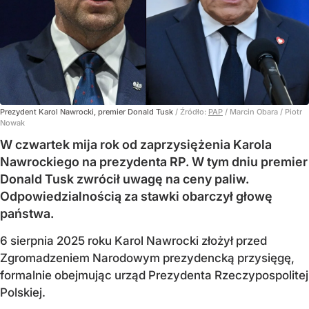
Prezydent Karol Nawrocki, premier Donald Tusk
/ Źródło:
PAP
/
Marcin Obara / Piotr
Nowak
W czwartek mija rok od zaprzysiężenia Karola
Nawrockiego na prezydenta RP. W tym dniu premier
Donald Tusk zwrócił uwagę na ceny paliw.
Odpowiedzialnością za stawki obarczył głowę
państwa.
6 sierpnia 2025 roku Karol Nawrocki złożył przed
Zgromadzeniem Narodowym prezydencką przysięgę,
formalnie obejmując urząd Prezydenta Rzeczypospolitej
Polskiej.