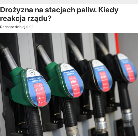
Drożyzna na stacjach paliw. Kiedy
reakcja rządu?
Dodano:
dzisiaj
9:02