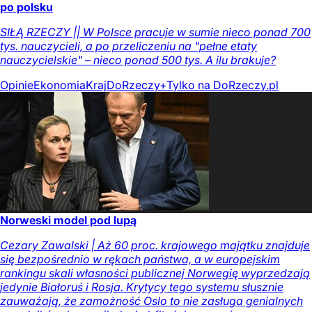
po polsku
SIŁĄ RZECZY || W Polsce pracuje w sumie nieco ponad 700
tys. nauczycieli, a po przeliczeniu na "pełne etaty
nauczycielskie" – nieco ponad 500 tys. A ilu brakuje?
Opinie
Ekonomia
Kraj
DoRzeczy+
Tylko na DoRzeczy.pl
Norweski model pod lupą
Cezary Zawalski | Aż 60 proc. krajowego majątku znajduje
się bezpośrednio w rękach państwa, a w europejskim
rankingu skali własności publicznej Norwegię wyprzedzają
jedynie Białoruś i Rosja. Krytycy tego systemu słusznie
zauważają, że zamożność Oslo to nie zasługa genialnych