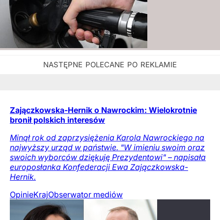
Zajączkowska-Hernik o Nawrockim: Wielokrotnie
bronił polskich interesów
Minął rok od zaprzysiężenia Karola Nawrockiego na
najwyższy urząd w państwie. "W imieniu swoim oraz
swoich wyborców dziękuję Prezydentowi" – napisała
europosłanka Konfederacji Ewa Zajączkowska-
Hernik.
Opinie
Kraj
Obserwator mediów