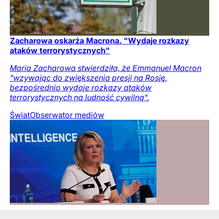
Zacharowa oskarża Macrona. "Wydaje rozkazy
ataków terrorystycznych"
Maria Zacharowa stwierdziła, że Emmanuel Macron
"wzywając do zwiększenia presji na Rosję,
bezpośrednio wydaje rozkazy ataków
terrorystycznych na ludność cywilną".
Świat
Obserwator mediów