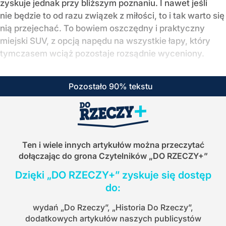
zyskuje jednak przy bliższym poznaniu. I nawet jeśli
nie będzie to od razu związek z miłości, to i tak warto się
nią przejechać. To bowiem oszczędny i praktyczny
miejski SUV, z opcją napędu na wszystkie łapy, który
tymczasem wciąż pozostaje rozsądnie wyceniony.
Pozostało 90% tekstu
Ten i wiele innych artykułów można przeczytać
dołączając do grona Czytelników
„DO RZECZY+”
Dzięki „DO RZECZY+” zyskuje się dostęp
do:
wydań „Do Rzeczy”, „Historia Do Rzeczy”,
dodatkowych artykułów naszych publicystów