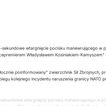
39-sekundowe wtargnięcie pocisku manewrującego w p
icepremierem Władysławem Kosiniakiem-Kamyszem" – 
włocznie poinformowany" zwierzchnik Sił Zbrojnych, 
iegu kolejnego incydentu naruszenia granicy NATO prz
9-sekundowe wtargnięcie pocisku manewrującego w po