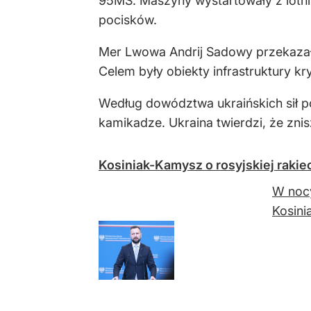
95MS. Maszyny wystartowały z lotnis
pocisków.
Mer Lwowa Andrij Sadowy przekazał 
Celem były obiekty infrastruktury 
Według dowództwa ukraińskich sił po
kamikadze. Ukraina twierdzi, że zn
Kosiniak-Kamysz o rosyjskiej rakiec
W nocy
Kosini