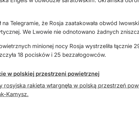
ka Engels w obwodzie saratowskim. Ukraińska obrona 
na Telegramie, że Rosja zaatakowała obwód lwowski 
krytycznej. We Lwowie nie odnotowano żadnych zniszc
wietrznych minionej nocy Rosja wystrzeliła łącznie 
iszczyła 18 pocisków i 25 bezzałogowców.
ie w polskiej przestrzeni powietrznej
 rosyjska rakieta wtargnęła w polską przestrzeń pow
ak-Kamysz.