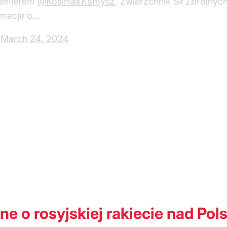
remierem
@KosiniakKamysz
. Zwierzchnik Sił Zbrojny
rmacje o…
)
March 24, 2024
 o rosyjskiej rakiecie nad Pol