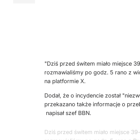
"Dziś przed świtem miało miejsce 
rozmawialiśmy po godz. 5 rano z w
na platformie X.
Dodał, że o incydencie został "niez
przekazano także informacje o przeb
napisał szef BBN.
Dziś przed świtem miało miejsce 3