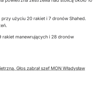
powietrzna zestrzeliła nad stolicą około 10
przy użyciu 20 rakiet i 7 dronów Shahed.
zeń.
29 rakiet manewrujących i 28 dronów
ietrzną. Głos zabrał szef MON Władysław