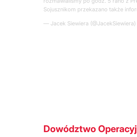
rozmawialiśmy po godz. 5 rano z P
Sojusznikom przekazano także info
— Jacek Siewiera (@JacekSiewiera
Dowództwo Operacyjne