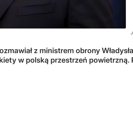
J
 rozmawiał z ministrem obrony Włady
rakiety w polską przestrzeń powietrzn