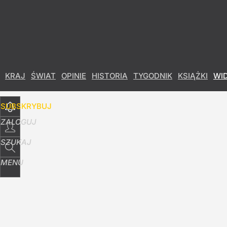
Udostępnij
12
Skomentuj
KRAJ
ŚWIAT
OPINIE
HISTORIA
TYGODNIK
KSIĄŻKI
WI
SUBSKRYBUJ
ZALOGUJ
SZUKAJ
MENU