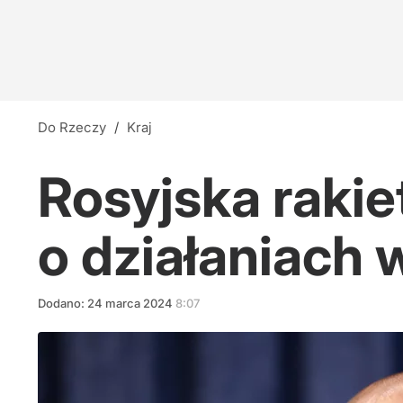
Do Rzeczy
/
Kraj
Rosyjska rakie
o działaniach 
Dodano:
24
marca
2024
8:07