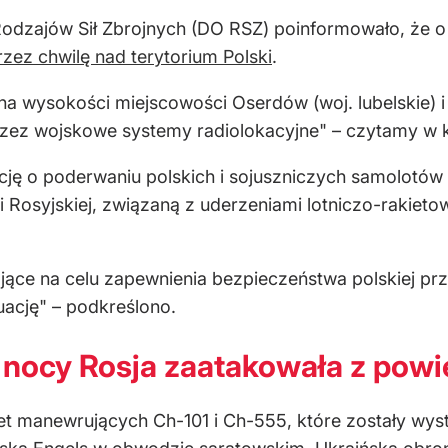
zajów Sił Zbrojnych (DO RSZ) poinformowało, że o g
rzez chwilę nad terytorium Polski
.
 na wysokości miejscowości Oserdów (woj. lubelskie) i
rzez wojskowe systemy radiolokacyjne" – czytamy w 
ę o poderwaniu polskich i sojuszniczych samolotów
i Rosyjskiej, związaną z uderzeniami lotniczo-rakieto
ące na celu zapewnienia bezpieczeństwa polskiej prz
uację" – podkreślono.
 nocy Rosja zaatakowała z powi
kiet manewrujących Ch-101 i Ch-555, które zostały w