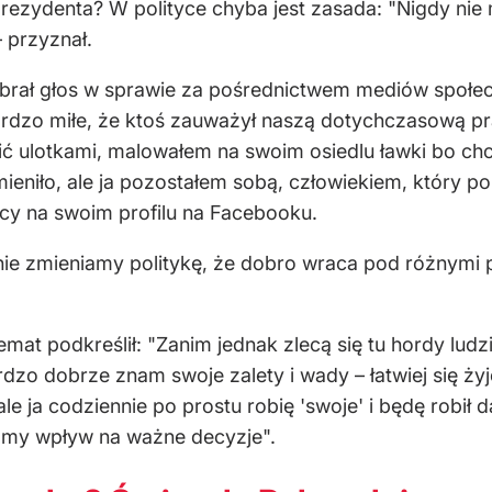
ezydenta? W polityce chyba jest zasada: "Nigdy nie 
 przyznał.
brał głos w sprawie za pośrednictwem mediów społec
u bardzo miłe, że ktoś zauważył naszą dotychczasową p
ić ulotkami, malowałem na swoim osiedlu ławki bo chc
zmieniło, ale ja pozostałem sobą, człowiekiem, który po 
icy na swoim profilu na Facebooku.
nie zmieniamy politykę, że dobro wraca pod różnymi 
mat podkreślił: "Zanim jednak zlecą się tu hordy ludzi
dzo dobrze znam swoje zalety i wady – łatwiej się ż
le ja codziennie po prostu robię 'swoje' i będę robił 
amy wpływ na ważne decyzje".