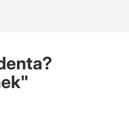
denta?
nek"