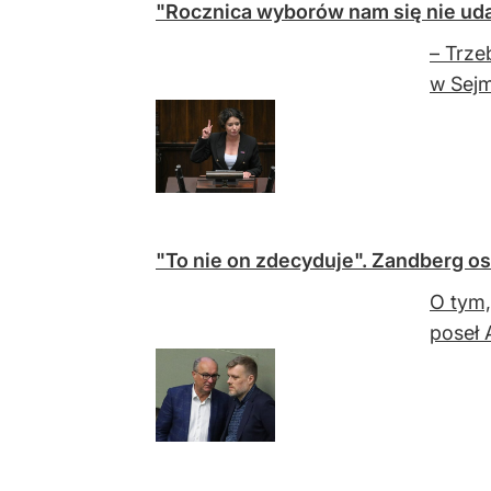
"Rocznica wyborów nam się nie uda
– Trze
w Sejm
"To nie on zdecyduje". Zandberg o
O tym,
poseł 