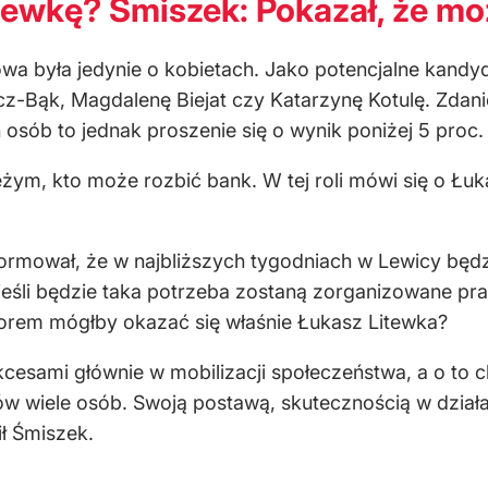
tewkę? Śmiszek: Pokazał, że m
 była jedynie o kobietach. Jako potencjalne kandy
cz-Bąk, Magdalenę Biejat czy Katarzynę Kotulę. Zd
 osób to jednak proszenie się o wynik poniżej 5 proc.
ym, kto może rozbić bank. W tej roli mówi się o Łuk
ormował, że w najbliższych tygodniach w Lewicy będz
 jeśli będzie taka potrzeba zostaną zorganizowane p
orem mógłby okazać się właśnie Łukasz Litewka?
kcesami głównie w mobilizacji społeczeństwa, a o to c
 wiele osób. Swoją postawą, skutecznością w działa
ił Śmiszek.