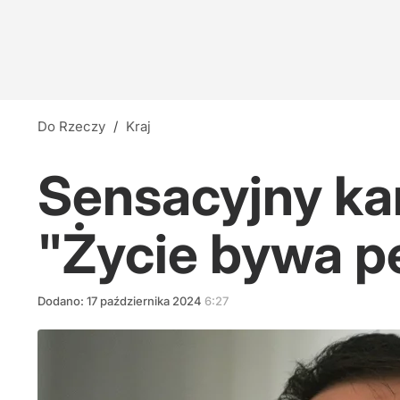
Do Rzeczy
/
Kraj
Sensacyjny ka
"Życie bywa p
Dodano:
17
października
2024
6:27