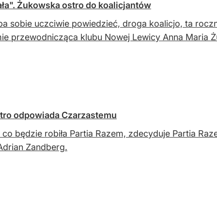
ła". Żukowska ostro do koalicjantów
ba sobie uczciwie powiedzieć, droga koalicjo, ta rocz
ie przewodnicząca klubu Nowej Lewicy Anna Maria 
stro odpowiada Czarzastemu
 co będzie robiła Partia Razem, zdecyduje Partia Raz
Adrian Zandberg.