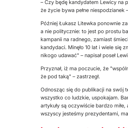
– Czy będę kandydatem Lewicy na pr
że życie bywa pełne niespodzianek –
Później Łukasz Litewka ponownie za
a nie politycznie: to jest po prost
kampanii na radnego, zamiast śmiec
kandydaci. Minęło 10 lat i wiele się 
nikogo udawać" – napisał poseł Lew
Przyznał, iż ma poczucie, że "wspól
że pod taką" – zastrzegł.
Odnosząc się do publikacji na swój te
wszystko co ludzkie, uspokajam. Bar
artykuły są oczywiście bardzo miłe, a
wszyscy jesteśmy prezydentami, m