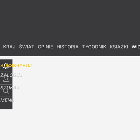
Udostępnij
13
Skomentuj
KRAJ
ŚWIAT
OPINIE
HISTORIA
TYGODNIK
KSIĄŻKI
WI
SUBSKRYBUJ
ZALOGUJ
SZUKAJ
MENU