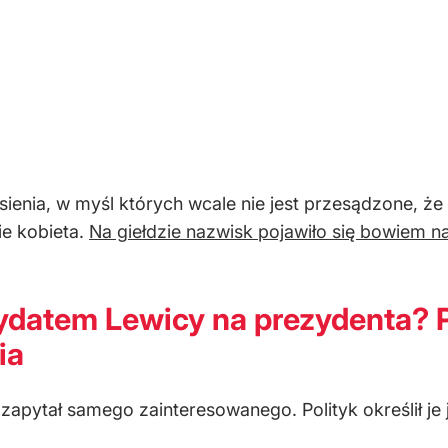
esienia, w myśl których wcale nie jest przesądzone, 
e kobieta.
Na giełdzie nazwisk pojawiło się bowiem 
ydatem Lewicy na prezydenta? 
ia
zapytał samego zainteresowanego. Polityk określił je 