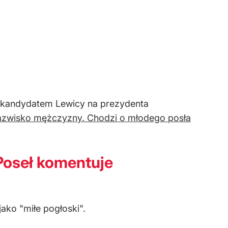
że kandydatem Lewicy na prezydenta
nazwisko mężczyzny. Chodzi o młodego posła
Poseł komentuje
jako "miłe pogłoski".