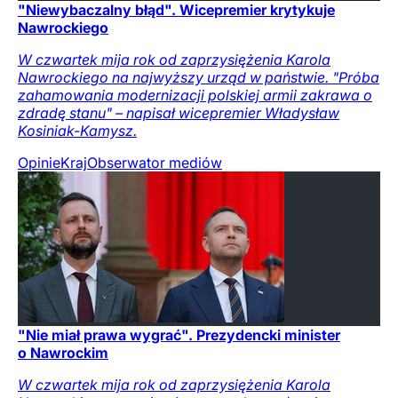
"Niewybaczalny błąd". Wicepremier krytykuje
Nawrockiego
W czwartek mija rok od zaprzysiężenia Karola
Nawrockiego na najwyższy urząd w państwie. "Próba
zahamowania modernizacji polskiej armii zakrawa o
zdradę stanu" – napisał wicepremier Władysław
Kosiniak-Kamysz.
Opinie
Kraj
Obserwator mediów
"Nie miał prawa wygrać". Prezydencki minister
o Nawrockim
W czwartek mija rok od zaprzysiężenia Karola