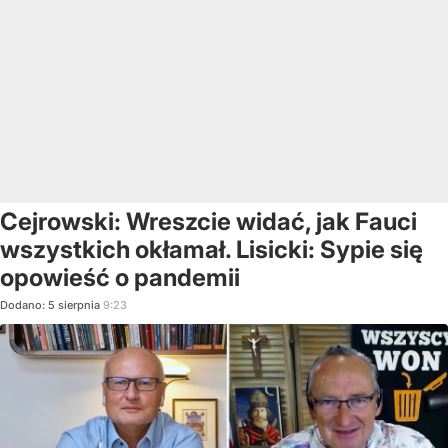
Cejrowski: Wreszcie widać, jak Fauci
wszystkich okłamał. Lisicki: Sypie się
opowieść o pandemii
Dodano:
5
sierpnia
9:23