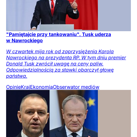
"Pamiętajcie przy tankowaniu". Tusk uderza
w Nawrockiego
W czwartek mija rok od zaprzysiężenia Karola
Nawrockiego na prezydenta RP. W tym dniu premier
Donald Tusk zwrócił uwagę na ceny paliw.
Odpowiedzialnością za stawki obarczył głowę
państwa.
Opinie
Kraj
Ekonomia
Obserwator mediów