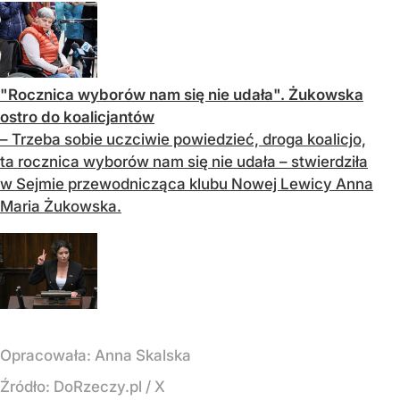
"Rocznica wyborów nam się nie udała". Żukowska
ostro do koalicjantów
– Trzeba sobie uczciwie powiedzieć, droga koalicjo,
ta rocznica wyborów nam się nie udała – stwierdziła
w Sejmie przewodnicząca klubu Nowej Lewicy Anna
Maria Żukowska.
Opracowała:
Anna Skalska
Źródło:
DoRzeczy.pl
/
X