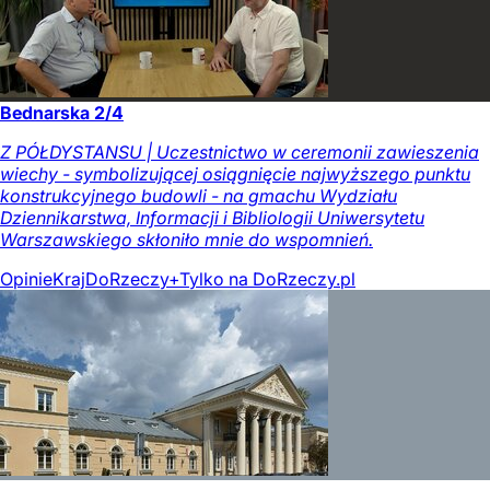
Bednarska 2/4
Z PÓŁDYSTANSU | Uczestnictwo w ceremonii zawieszenia
wiechy - symbolizującej osiągnięcie najwyższego punktu
konstrukcyjnego budowli - na gmachu Wydziału
Dziennikarstwa, Informacji i Bibliologii Uniwersytetu
Warszawskiego skłoniło mnie do wspomnień.
Opinie
Kraj
DoRzeczy+
Tylko na DoRzeczy.pl