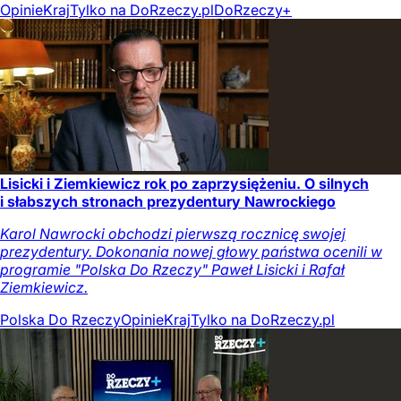
Opinie
Kraj
Tylko na DoRzeczy.pl
DoRzeczy+
Lisicki i Ziemkiewicz rok po zaprzysiężeniu. O silnych
i słabszych stronach prezydentury Nawrockiego
Karol Nawrocki obchodzi pierwszą rocznicę swojej
prezydentury. Dokonania nowej głowy państwa ocenili w
programie "Polska Do Rzeczy" Paweł Lisicki i Rafał
Ziemkiewicz.
Polska Do Rzeczy
Opinie
Kraj
Tylko na DoRzeczy.pl