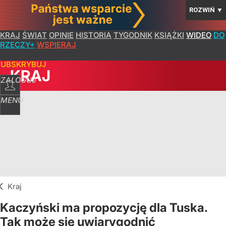
ROZWIŃ
▼
KRAJ
ŚWIAT
OPINIE
HISTORIA
TYGODNIK
KSIĄŻKI
WIDEO
DO
RZECZY+
WSPIERAJ
SUBSKRYBUJ
KRAJ
ZALOGUJ
MENU
Kraj
Kaczyński ma propozycję dla Tuska.
Tak może się uwiarygodnić