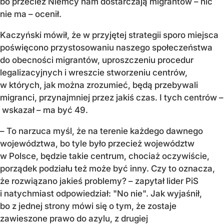
bo przecież Niemcy nam dostarczają migrantów – nic
nie ma – ocenił.
Kaczyński mówił, że w przyjętej strategii sporo miejsca
poświęcono przystosowaniu naszego społeczeństwa
do obecności migrantów, uproszczeniu procedur
legalizacyjnych i wreszcie stworzeniu centrów,
w których, jak można zrozumieć, będą przebywali
migranci, przynajmniej przez jakiś czas. I tych centrów –
wskazał – ma być 49.
– To narzuca myśl, że na terenie każdego dawnego
województwa, bo tyle było przecież województw
w Polsce, będzie takie centrum, chociaż oczywiście,
porządek podziału też może być inny. Czy to oznacza,
że rozwiązano jakieś problemy? – zapytał lider PiS
i natychmiast odpowiedział: "No nie". Jak wyjaśnił,
bo z jednej strony mówi się o tym, że zostaje
zawieszone prawo do azylu, z drugiej