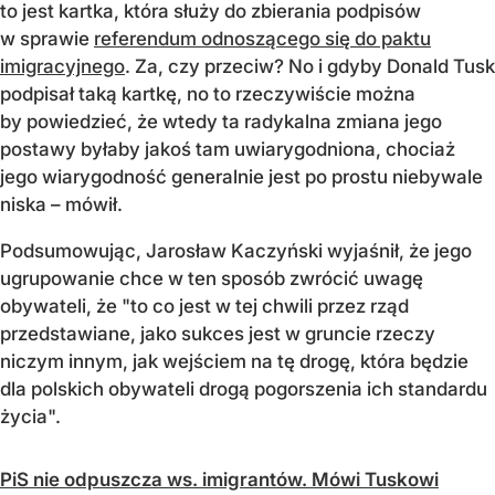
to jest kartka, która służy do zbierania podpisów
w sprawie
referendum odnoszącego się do paktu
imigracyjnego
. Za, czy przeciw? No i gdyby Donald Tusk
podpisał taką kartkę, no to rzeczywiście można
by powiedzieć, że wtedy ta radykalna zmiana jego
postawy byłaby jakoś tam uwiarygodniona, chociaż
jego wiarygodność generalnie jest po prostu niebywale
niska – mówił.
Podsumowując, Jarosław Kaczyński wyjaśnił, że jego
ugrupowanie chce w ten sposób zwrócić uwagę
obywateli, że "to co jest w tej chwili przez rząd
przedstawiane, jako sukces jest w gruncie rzeczy
niczym innym, jak wejściem na tę drogę, która będzie
dla polskich obywateli drogą pogorszenia ich standardu
życia".
PiS nie odpuszcza ws. imigrantów. Mówi Tuskowi