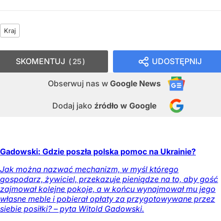
Kraj
SKOMENTUJ
UDOSTĘPNIJ
25
Obserwuj nas
w
Google News
Dodaj jako
źródło w Google
Gadowski: Gdzie poszła polska pomoc na Ukrainie?
Jak można nazwać mechanizm, w myśl którego
gospodarz, żywiciel, przekazuje pieniądze na to, aby gość
zajmował kolejne pokoje, a w końcu wynajmował mu jego
własne meble i pobierał opłaty za przygotowywane przez
siebie posiłki? – pyta Witold Gadowski.