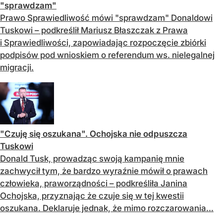
"sprawdzam"
Prawo Sprawiedliwość mówi "sprawdzam" Donaldowi
Tuskowi – podkreślił Mariusz Błaszczak z Prawa
i Sprawiedliwości, zapowiadając rozpoczęcie zbiórki
podpisów pod wnioskiem o referendum ws. nielegalnej
migracji.
"Czuję się oszukana". Ochojska nie odpuszcza
Tuskowi
Donald Tusk, prowadząc swoją kampanię mnie
zachwycił tym, że bardzo wyraźnie mówił o prawach
człowieka, praworządności – podkreśliła Janina
Ochojska, przyznając że czuje się w tej kwestii
oszukana. Deklaruje jednak, że mimo rozczarowania...