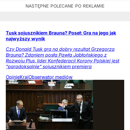
Tusk sojusznikiem Brauna? Poseł: Gra na jego jak
najwyższy wynik
Czy Donald Tusk gra na dobry rezultat Grzegorza
Brauna? Zdaniem posła Pawła Jabłońskiego z
Rozwoju Plus, lider Konfederacji Korony Polskiej jest
"paradoksalnie" sojusznikiem premiera
Opinie
Kraj
Obserwator mediów