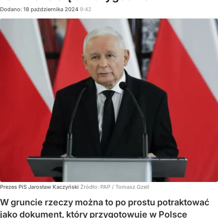
Dodano:
18
października
2024
9:42
Prezes PiS Jarosław Kaczyński
Źródło:
PAP
/
Tomasz Gzell
W gruncie rzeczy można to po prostu potraktować
jako dokument, który przygotowuje w Polsce