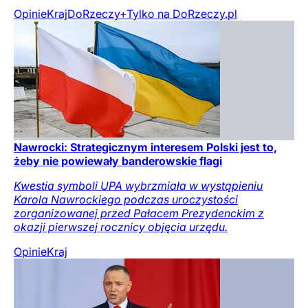
Opinie
Kraj
DoRzeczy+
Tylko na DoRzeczy.pl
Nawrocki: Strategicznym interesem Polski jest to,
żeby nie powiewały banderowskie flagi
Kwestia symboli UPA wybrzmiała w wystąpieniu
Karola Nawrockiego podczas uroczystości
zorganizowanej przed Pałacem Prezydenckim z
okazji pierwszej rocznicy objęcia urzędu.
Opinie
Kraj