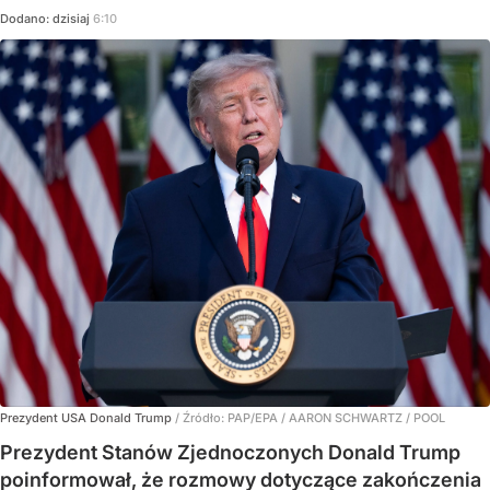
Dodano:
dzisiaj
6:10
Prezydent USA Donald Trump
/ Źródło:
PAP/EPA
/
AARON SCHWARTZ / POOL
Prezydent Stanów Zjednoczonych Donald Trump
poinformował, że rozmowy dotyczące zakończenia