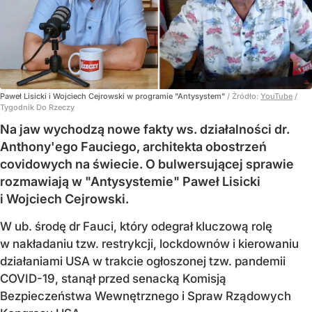
Paweł Lisicki i Wojciech Cejrowski w programie "Antysystem"
/ Źródło:
YouTube
/
Tygodnik Do Rzeczy
Na jaw wychodzą nowe fakty ws. działalności dr.
Anthony'ego Fauciego, architekta obostrzeń
covidowych na świecie. O bulwersującej sprawie
rozmawiają w "Antysystemie" Paweł Lisicki
i Wojciech Cejrowski.
W ub. środę dr Fauci, który odegrał kluczową rolę
w nakładaniu tzw. restrykcji, lockdownów i kierowaniu
działaniami USA w trakcie ogłoszonej tzw. pandemii
COVID-19, stanął przed senacką Komisją
Bezpieczeństwa Wewnętrznego i Spraw Rządowych