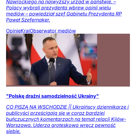
Nawrockiego na najwyższy urząd w państwie. –
Polacy wybrali prezydenta wbrew opinii wielu
mediów – powiedział szef Gabinetu Prezydenta RP
Paweł Szefernaker.
Opinie
Kraj
Obserwator mediów
"Polskę drażni samodzielność Ukrainy"
CO PISZĄ NA WSCHODZIE || Ukraińscy dziennikarze i
publicyści prześcigają się w coraz bardziej
buńczucznych komentarzach na temat relacji Kijów-
Warszawa. Uderza groteskowa wręcz pewność
siebie.