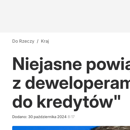
Do Rzeczy
/
Kraj
Niejasne powi
z deweloperam
do kredytów"
Dodano:
30
października
2024
8:17