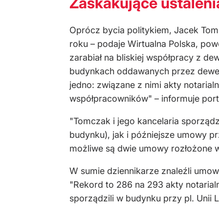
Zaskakujące ustaleni
Oprócz bycia politykiem, Jacek Tomc
roku – podaje Wirtualna Polska, pow
zarabiał na bliskiej współpracy z 
budynkach oddawanych przez dewelope
jedno: związane z nimi akty notaria
współpracowników" – informuje port
"Tomczak i jego kancelaria sporzą
budynku), jak i późniejsze umowy pr
możliwe są dwie umowy rozłożone w 
W sumie dziennikarze znaleźli umo
"Rekord to 286 na 293 akty notari
sporządzili w budynku przy pl. Unii