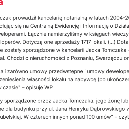
a
zak prowadził kancelarię notarialną w latach 2004-20
ołując się na Centralną Ewidencję i Informację o Dzia
deweloperami. Łącznie namierzyliśmy w księgach wiecz
rów. Dotyczą one sprzedaży 1717 lokali. (...) Dotar
lne zostały sporządzone w kancelarii Jacka Tomczaka 
al. Chodzi o nieruchomości z Poznaniu, Swarzędzu or
dzali zarówno umowy przedwstępne i umowy dewelope
zeniesienia własności lokalu na nabywcę (po ukończeni
czasie" – opisuje WP.
wy sporządzone przez Jacka Tomczaka, jego żonę lub
alne dla budynku przy ul. Jana Henryka Dąbrowskieg
 Lubelskiej. W czterech innych ponad 100 umów" – czy