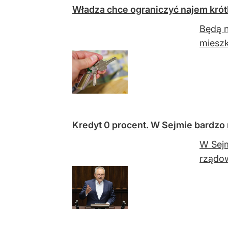
Władza chce ograniczyć najem krót
Będą n
mieszk
Kredyt 0 procent. W Sejmie bardzo
W Sejm
rządow