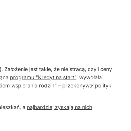
Założenie jest takie, że nie stracą, czyli ceny
ząca
programu "Kredyt na start"
, wywołała
nikiem wspierania rodzin" – przekonywał polityk
mieszkań, a
najbardziej zyskają na nich