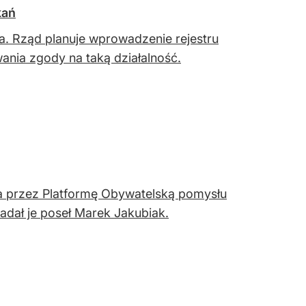
kań
a. Rząd planuje wprowadzenie rejestru
nia zgody na taką działalność.
a przez Platformę Obywatelską pomysłu
dał je poseł Marek Jakubiak.