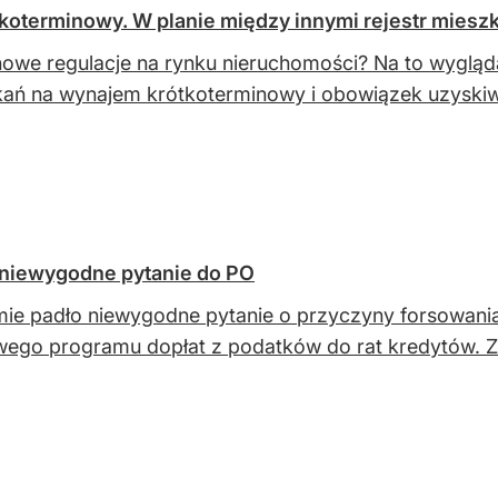
koterminowy. W planie między innymi rejestr miesz
owe regulacje na rynku nieruchomości? Na to wygląd
ań na wynajem krótkoterminowy i obowiązek uzyskiwa
 niewygodne pytanie do PO
ie padło niewygodne pytanie o przyczyny forsowani
ego programu dopłat z podatków do rat kredytów. Za