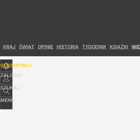
Udostępnij
14
Skomentuj
KRAJ
ŚWIAT
OPINIE
HISTORIA
TYGODNIK
KSIĄŻKI
WI
SUBSKRYBUJ
ZALOGUJ
SZUKAJ
MENU