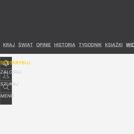
Udostępnij
68
Skomentuj
KRAJ
ŚWIAT
OPINIE
HISTORIA
TYGODNIK
KSIĄŻKI
WI
SUBSKRYBUJ
ZALOGUJ
SZUKAJ
MENU