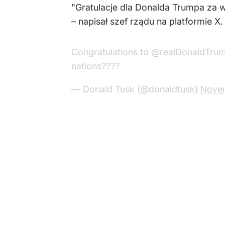
"Gratulacje dla Donalda Trumpa za
– napisał szef rządu na platformie X.
Congratulations to
@realDonaldTru
nations????
— Donald Tusk (@donaldtusk)
Nove