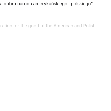
a dobra narodu amerykańskiego i polskiego"
eration for the good of the American and Polish