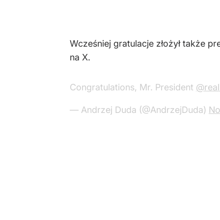
Wcześniej gratulacje złożył także pr
na X.
Congratulations, Mr. President
@rea
— Andrzej Duda (@AndrzejDuda)
No