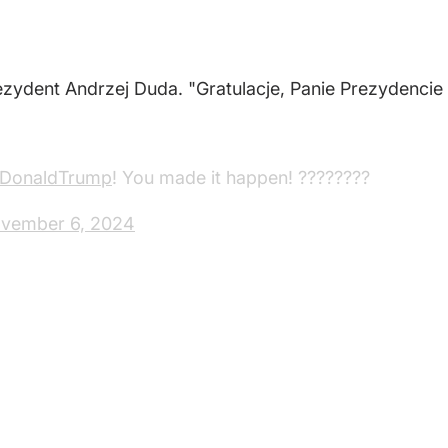
ezydent Andrzej Duda. "Gratulacje, Panie Prezydencie
lDonaldTrump
! You made it happen! ????????
vember 6, 2024