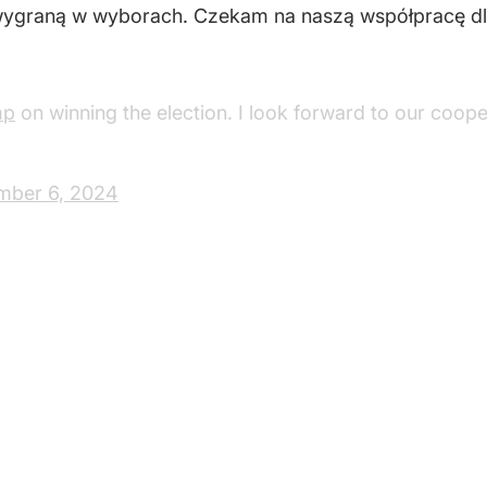
 wygraną w wyborach. Czekam na naszą współpracę dl
mp
on winning the election. I look forward to our coop
mber 6, 2024