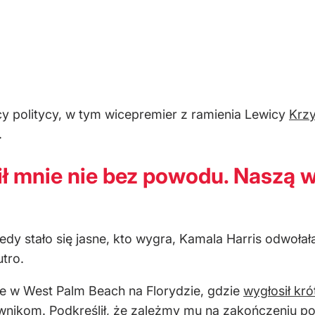
scy politycy, w tym wicepremier z ramienia Lewicy
Krzy
.
ł mnie nie bez powodu. Naszą w
iedy stało się jasne, kto wygra, Kamala Harris odwoła
utro.
ie w West Palm Beach na Florydzie, gdzie
wygłosił kr
ikom. Podkreślił, że zależmy mu na zakończeniu podzi