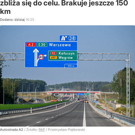
zbliża się do celu. Brakuje jeszcze 150
km
Dodano:
dzisiaj
16:25
Autostrada A2
/ Źródło:
PAP
/
Przemysław Piątkowski