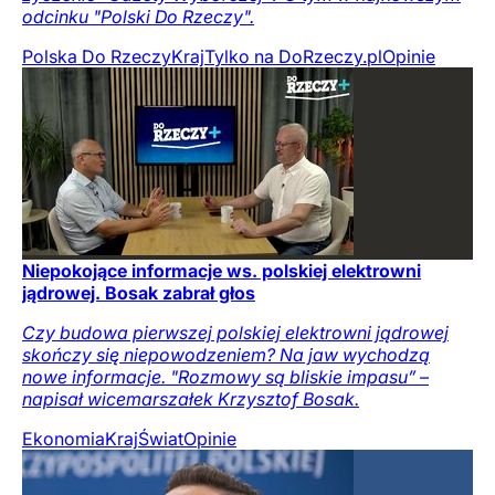
odcinku "Polski Do Rzeczy".
Polska Do Rzeczy
Kraj
Tylko na DoRzeczy.pl
Opinie
Niepokojące informacje ws. polskiej elektrowni
jądrowej. Bosak zabrał głos
Czy budowa pierwszej polskiej elektrowni jądrowej
skończy się niepowodzeniem? Na jaw wychodzą
nowe informacje. "Rozmowy są bliskie impasu” –
napisał wicemarszałek Krzysztof Bosak.
Ekonomia
Kraj
Świat
Opinie