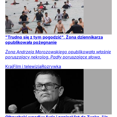
"Trudno się z tym pogodzić". Żona dziennikarza
opublikowała pożegnanie
Żona Andrzeja Morozowskiego opublikowała właśnie
poruszający nekrolog. Padły poruszające słowa.
Kraj
Film i telewizja
Rozrywka