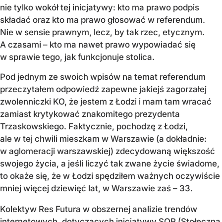
nie tylko wokół tej inicjatywy: kto ma prawo podpis
składać oraz kto ma prawo głosować w referendum.
Nie w sensie prawnym, lecz, by tak rzec, etycznym.
A czasami – kto ma nawet prawo wypowiadać się
w sprawie tego, jak funkcjonuje stolica.
Pod jednym ze swoich wpisów na temat referendum
przeczytałem odpowiedź zapewne jakiejś zagorzałej
zwolenniczki KO, że jestem z Łodzi i mam tam wracać
zamiast krytykować znakomitego prezydenta
Trzaskowskiego. Faktycznie, pochodzę z Łodzi,
ale w tej chwili mieszkam w Warszawie (a dokładnie:
w aglomeracji warszawskiej) zdecydowaną większość
swojego życia, a jeśli liczyć tak zwane życie świadome,
to okaże się, że w Łodzi spędziłem ważnych oczywiście
mniej więcej dziewięć lat, w Warszawie zaś – 33.
Kolektyw Res Futura w obszernej analizie trendów
internetowych, dotyczących inicjatywy SOR (Stołeczna