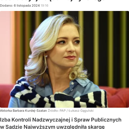
Dodano:
6
listopada
2024
19:16
Aktorka Barbara Kurdej-Szatan
Źródło:
PAP
/
Łukasz Gągulski
Izba Kontroli Nadzwyczajnej i Spraw Publicznych
w Sądzie Najwyższym uwzględniła skargę