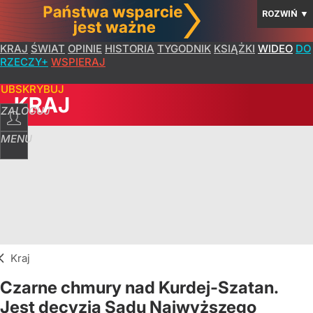
ROZWIŃ
▼
KRAJ
ŚWIAT
OPINIE
HISTORIA
TYGODNIK
KSIĄŻKI
WIDEO
DO
RZECZY+
WSPIERAJ
SUBSKRYBUJ
KRAJ
ZALOGUJ
MENU
Kraj
Czarne chmury nad Kurdej-Szatan.
Jest decyzja Sądu Najwyższego