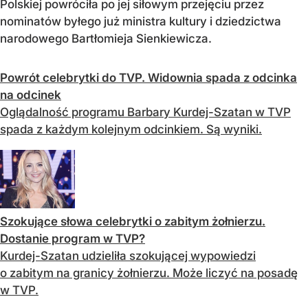
Polskiej powróciła po jej siłowym przejęciu przez
nominatów byłego już ministra kultury i dziedzictwa
narodowego Bartłomieja Sienkiewicza.
Powrót celebrytki do TVP. Widownia spada z odcinka
na odcinek
Oglądalność programu Barbary Kurdej-Szatan w TVP
spada z każdym kolejnym odcinkiem. Są wyniki.
Szokujące słowa celebrytki o zabitym żołnierzu.
Dostanie program w TVP?
Kurdej-Szatan udzieliła szokującej wypowiedzi
o zabitym na granicy żołnierzu. Może liczyć na posadę
w TVP.