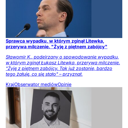
Sprawca wypadku, w którym zginął Litewka,
przerywa milczenie. "Żyję z piętnem zabójcy"
Sławomir K., podejrzany o spowodowanie wypadku,
w którym zginął Łukasz Litewka, przerywa milczenie.
"Żyję z piętnem zabójcy. Tak już zostanie, bardzo
tego żałuję, co się stało" – przyznał.
Kraj
Obserwator mediów
Opinie