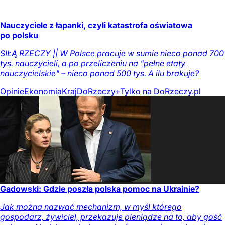
Nauczyciele z łapanki, czyli katastrofa oświatowa
po polsku
SIŁĄ RZECZY || W Polsce pracuje w sumie nieco ponad 700
tys. nauczycieli, a po przeliczeniu na "pełne etaty
nauczycielskie" – nieco ponad 500 tys. A ilu brakuje?
Opinie
Ekonomia
Kraj
DoRzeczy+
Tylko na DoRzeczy.pl
Gadowski: Gdzie poszła polska pomoc na Ukrainie?
Jak można nazwać mechanizm, w myśl którego
gospodarz, żywiciel, przekazuje pieniądze na to, aby gość