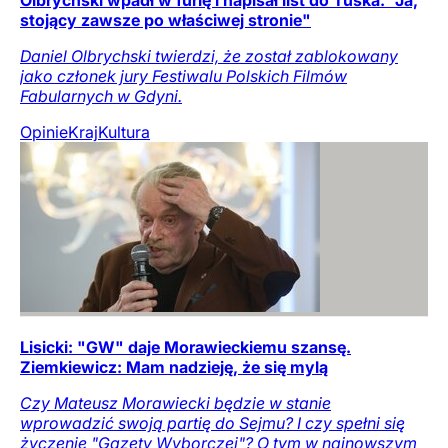
Olbrychski wpadł w furię i napisał list do Tuska. "Ja,
stojący zawsze po właściwej stronie"
Daniel Olbrychski twierdzi, że został zablokowany
jako członek jury Festiwalu Polskich Filmów
Fabularnych w Gdyni.
Opinie
Kraj
Kultura
Lisicki: "GW" daje Morawieckiemu szansę.
Ziemkiewicz: Mam nadzieję, że się mylą
Czy Mateusz Morawiecki będzie w stanie
wprowadzić swoją partię do Sejmu? I czy spełni się
życzenie "Gazety Wyborczej"? O tym w najnowszym