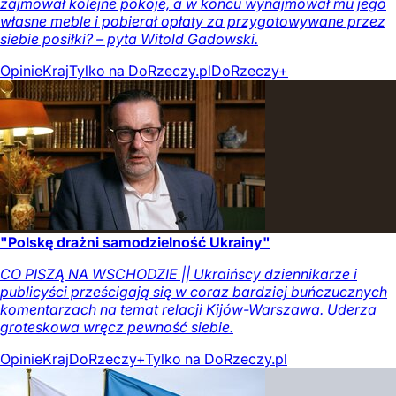
zajmował kolejne pokoje, a w końcu wynajmował mu jego
własne meble i pobierał opłaty za przygotowywane przez
siebie posiłki? – pyta Witold Gadowski.
Opinie
Kraj
Tylko na DoRzeczy.pl
DoRzeczy+
"Polskę drażni samodzielność Ukrainy"
CO PISZĄ NA WSCHODZIE || Ukraińscy dziennikarze i
publicyści prześcigają się w coraz bardziej buńczucznych
komentarzach na temat relacji Kijów-Warszawa. Uderza
groteskowa wręcz pewność siebie.
Opinie
Kraj
DoRzeczy+
Tylko na DoRzeczy.pl