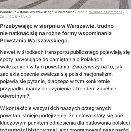
Pomnik Powstania Warszawskiego w Warszawie
/ Źródło:
Wikimedia Commons
/
Zala / CC BY-SA 4.0
Przebywając w sierpniu w Warszawie, trudno
nie natknąć się na różne formy wspominania
Powstania Warszawskiego.
Nawet w środkach transportu publicznego pojawiają się
spoty nawołujące do pamiętania o Polakach
walczących w tym powstaniu. Zważywszy na to, jak
zaciekle obecnie zwalcza się polski nacjonalizm,
pojawia się pytanie, dlaczego w tym konkretnie
przypadku mamy do czynienia z trendem zupełnie
odwrotnym?
W kontekście wszystkich naszych przegranych
powstań istnieje podejrzenie, że celowo stały się one
kluczowym punktem odniesienia dla budowania polskiej
tożsamości historycznej, aby programować nasz naród