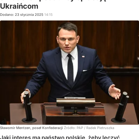
Ukraińcom
Dodano:
23
stycznia
2025
14:15
Sławomir Mentzen, poseł Konfederacji
Źródło:
PAP
/
Radek Pietruszka
Jaki interes ma państwo polskie, żeby leczyć