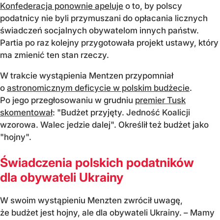
Konfederacja ponownie apeluje
o to, by polscy
podatnicy nie byli przymuszani do opłacania licznych
świadczeń socjalnych obywatelom innych państw.
Partia po raz kolejny przygotowała projekt ustawy, który
ma zmienić ten stan rzeczy.
W trakcie wystąpienia Mentzen przypomniał
o
astronomicznym deficycie w polskim budżecie
.
Po jego przegłosowaniu w grudniu
premier Tusk
skomentował
: "Budżet przyjęty. Jedność Koalicji
wzorowa. Walec jedzie dalej". Określił też budżet jako
"hojny".
Świadczenia polskich podatników
dla obywateli Ukrainy
W swoim wystąpieniu Menzten zwrócił uwagę,
że budżet jest hojny, ale dla obywateli Ukrainy. – Mamy