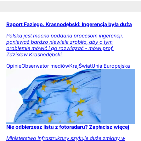
Raport Faziego. Krasnodębski: Ingerencja była duża
Polska jest mocno poddana procesom ingerencji,
ponieważ bardzo niewiele zrobiła, aby o tym
problemie mówić i go rozwiązać - mówi prof.
Zdzisław Krasnodębski.
Opinie
Obserwator mediów
Kraj
Świat
Unia Europejska
Nie odbierzesz listu z fotoradaru? Zapłacisz więcej
Ministerstwo Infrastruktury szykuje duże zmiany w