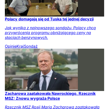
Polacy domagają się od Tuska tej jednej decyzji
Jak wynika z najnowszego sondażu, Polacy chcą
przywrócenia programu obniżającego ceny na
stacjach benzynowych.
Opinie
Kraj
Sondaż
Zacharowa zaatakowała Nawrockiego. Rzecznik
MSZ: Znowu wygraża Polsce
Rzecznik MSZ Rosji Maria Zacharowa zaatakowała