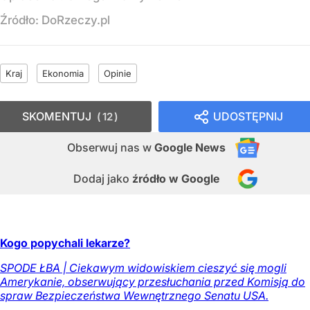
Źródło:
DoRzeczy.pl
Kraj
Ekonomia
Opinie
SKOMENTUJ
UDOSTĘPNIJ
12
Obserwuj nas
w
Google News
Dodaj jako
źródło w Google
Kogo popychali lekarze?
SPODE ŁBA | Ciekawym widowiskiem cieszyć się mogli
Amerykanie, obserwujący przesłuchania przed Komisją do
spraw Bezpieczeństwa Wewnętrznego Senatu USA.