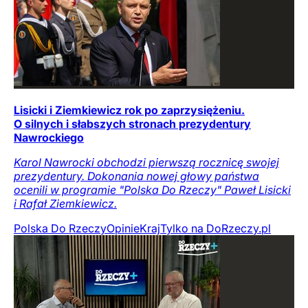
Lisicki i Ziemkiewicz rok po zaprzysiężeniu.
O silnych i słabszych stronach prezydentury
Nawrockiego
Karol Nawrocki obchodzi pierwszą rocznicę swojej
prezydentury. Dokonania nowej głowy państwa
ocenili w programie "Polska Do Rzeczy" Paweł Lisicki
i Rafał Ziemkiewicz.
Polska Do Rzeczy
Opinie
Kraj
Tylko na DoRzeczy.pl