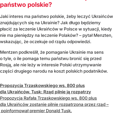
państwo polskie?
Jaki interes ma państwo polskie, żeby leczyć Ukraińców
znajdujących się na Ukrainie? Jak długo będziemy
płacić za leczenie Ukraińców w Polsce w sytuacji, kiedy
nie ma pieniędzy na leczenie Polaków? – pytał Menzten,
wskazując, że oczekuje od rządu odpowiedzi.
Mentzen podkreślił, że pomaganie Ukrainie ma sens
o tyle, o ile pomaga temu państwu bronić się przed
Rosją, ale nie leży w interesie Polski utrzymywanie
części drugiego narodu na koszt polskich podatników.
Propozycja Trzaskowskiego ws. 800 plus
dla Ukraińców. Tusk: Rząd pilnie ją rozpatrzy
Propozycja Rafała Trzaskowskiego ws. 800 plus
dla Ukraińców zostanie pilnie rozpatrzona przez rząd –
poinformował premier Donald Tusk.