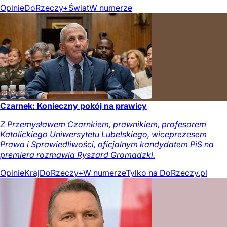
Opinie
DoRzeczy+
Świat
W numerze
Czarnek: Konieczny pokój na prawicy
Z Przemysławem Czarnkiem, prawnikiem, profesorem
Katolickiego Uniwersytetu Lubelskiego, wiceprezesem
Prawa i Sprawiedliwości, oficjalnym kandydatem PiS na
premiera rozmawia Ryszard Gromadzki.
Opinie
Kraj
DoRzeczy+
W numerze
Tylko na DoRzeczy.pl