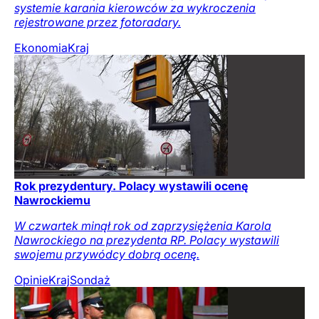
systemie karania kierowców za wykroczenia
rejestrowane przez fotoradary.
Ekonomia
Kraj
Rok prezydentury. Polacy wystawili ocenę
Nawrockiemu
W czwartek minął rok od zaprzysiężenia Karola
Nawrockiego na prezydenta RP. Polacy wystawili
swojemu przywódcy dobrą ocenę.
Opinie
Kraj
Sondaż