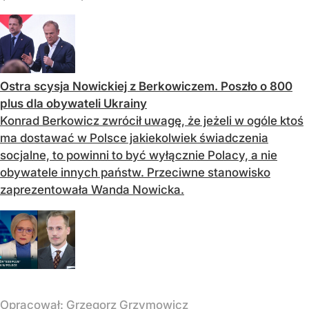
Ostra scysja Nowickiej z Berkowiczem. Poszło o 800
plus dla obywateli Ukrainy
Konrad Berkowicz zwrócił uwagę, że jeżeli w ogóle ktoś
ma dostawać w Polsce jakiekolwiek świadczenia
socjalne, to powinni to być wyłącznie Polacy, a nie
obywatele innych państw. Przeciwne stanowisko
zaprezentowała Wanda Nowicka.
Opracował:
Grzegorz Grzymowicz