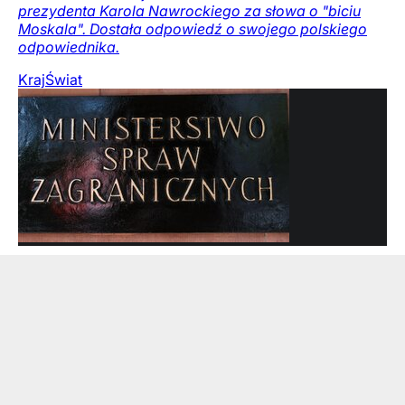
prezydenta Karola Nawrockiego za słowa o "biciu
Moskala". Dostała odpowiedź o swojego polskiego
odpowiednika.
Kraj
Świat