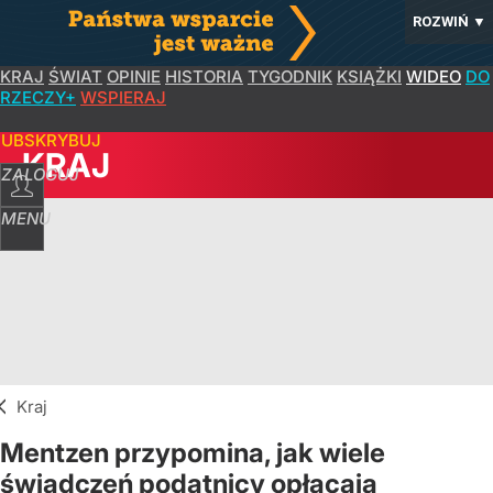
ROZWIŃ
▼
KRAJ
ŚWIAT
OPINIE
HISTORIA
TYGODNIK
KSIĄŻKI
WIDEO
DO
RZECZY+
WSPIERAJ
SUBSKRYBUJ
KRAJ
ZALOGUJ
MENU
Kraj
Mentzen przypomina, jak wiele
świadczeń podatnicy opłacają