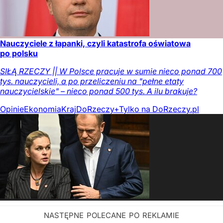
Nauczyciele z łapanki, czyli katastrofa oświatowa
po polsku
SIŁĄ RZECZY || W Polsce pracuje w sumie nieco ponad 700
tys. nauczycieli, a po przeliczeniu na "pełne etaty
nauczycielskie" – nieco ponad 500 tys. A ilu brakuje?
Opinie
Ekonomia
Kraj
DoRzeczy+
Tylko na DoRzeczy.pl