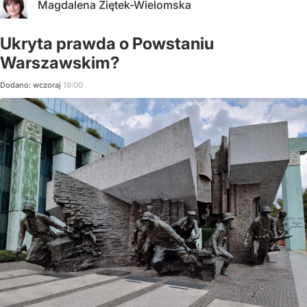
Magdalena Ziętek-Wielomska
Ukryta prawda o Powstaniu
Warszawskim?
Dodano:
wczoraj
19:00