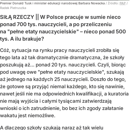
Premier Donald Tusk i minister edukacji narodowej Barbara Nowacka
/ Źródło:
PAP
/
Radek Pietruszka
SIŁĄ RZECZY || W Polsce pracuje w sumie nieco
ponad 700 tys. nauczycieli, a po przeliczeniu
na "pełne etaty nauczycielskie" – nieco ponad 500
tys. A ilu brakuje?
Cóż, sytuacja na rynku pracy nauczycieli zrobiła się
tego lata aż tak dramatycznie dramatyczna, że szkoły
poszukują aż… ponad 20 tys. nauczycieli. Czyli, biorąc
pod uwagę owe "pełne etaty nauczycielskie", szukają
aż jednego na każdych 25 nauczycieli. Doszło do tego,
że gotowe są przyjąć niemal każdego, kto się nawinie,
nawet jeśli nie ma odpowiednich kwalifikacji, a kuratoria
nie mają wyjścia i całymi tysiącami zatwierdzają
wnioski o ich zatrudnienie, bo bez ich zgody załatanie
wakatu jest niemożliwe.
A dlaczego szkoły szukają naraz aż tak wielu