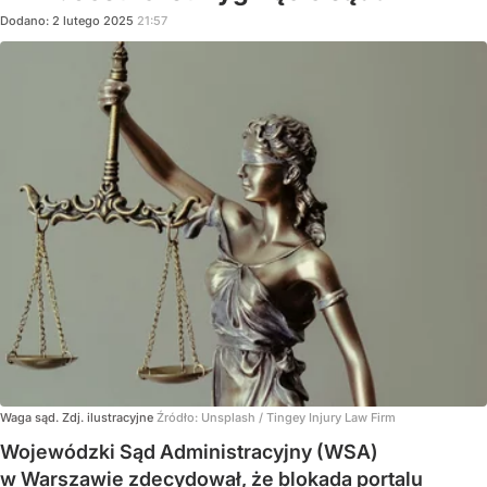
Dodano:
2
lutego
2025
21:57
Waga sąd. Zdj. ilustracyjne
Źródło:
Unsplash
/
Tingey Injury Law Firm
Wojewódzki Sąd Administracyjny (WSA)
w Warszawie zdecydował, że blokada portalu