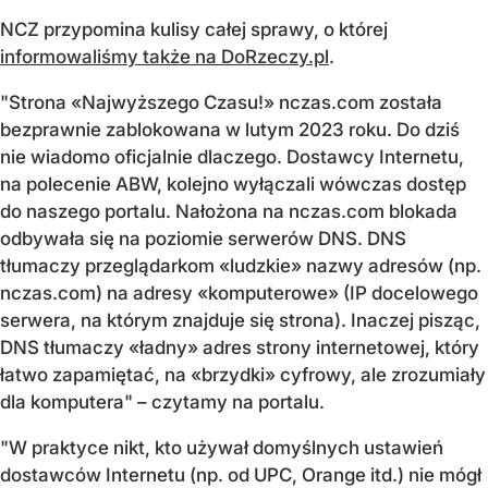
NCZ przypomina kulisy całej sprawy, o której
informowaliśmy także na DoRzeczy.pl
.
"Strona «Najwyższego Czasu!» nczas.com została
bezprawnie zablokowana w lutym 2023 roku. Do dziś
nie wiadomo oficjalnie dlaczego. Dostawcy Internetu,
na polecenie ABW, kolejno wyłączali wówczas dostęp
do naszego portalu. Nałożona na nczas.com blokada
odbywała się na poziomie serwerów DNS. DNS
tłumaczy przeglądarkom «ludzkie» nazwy adresów (np.
nczas.com) na adresy «komputerowe» (IP docelowego
serwera, na którym znajduje się strona). Inaczej pisząc,
DNS tłumaczy «ładny» adres strony internetowej, który
łatwo zapamiętać, na «brzydki» cyfrowy, ale zrozumiały
dla komputera" – czytamy na portalu.
"W praktyce nikt, kto używał domyślnych ustawień
dostawców Internetu (np. od UPC, Orange itd.) nie mógł