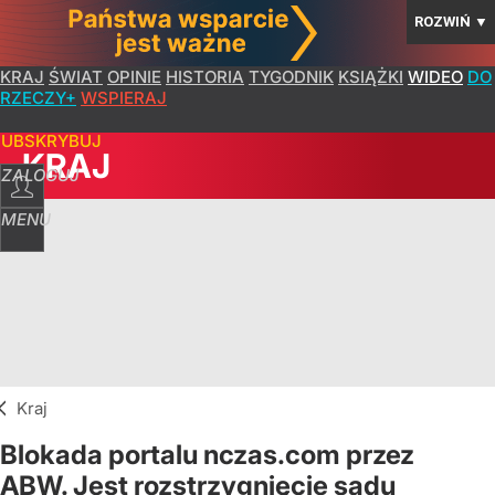
ROZWIŃ
▼
KRAJ
ŚWIAT
OPINIE
HISTORIA
TYGODNIK
KSIĄŻKI
WIDEO
DO
RZECZY+
WSPIERAJ
SUBSKRYBUJ
KRAJ
ZALOGUJ
MENU
Kraj
Blokada portalu nczas.com przez
ABW. Jest rozstrzygnięcie sądu