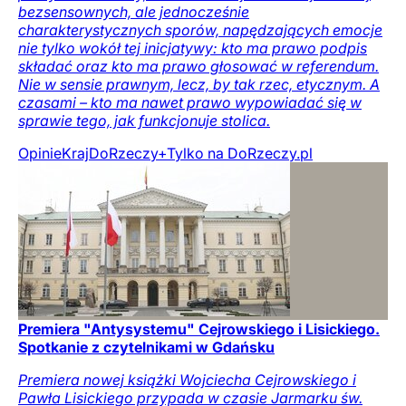
bezsensownych, ale jednocześnie
charakterystycznych sporów, napędzających emocje
nie tylko wokół tej inicjatywy: kto ma prawo podpis
składać oraz kto ma prawo głosować w referendum.
Nie w sensie prawnym, lecz, by tak rzec, etycznym. A
czasami – kto ma nawet prawo wypowiadać się w
sprawie tego, jak funkcjonuje stolica.
Opinie
Kraj
DoRzeczy+
Tylko na DoRzeczy.pl
Premiera "Antysystemu" Cejrowskiego i Lisickiego.
Spotkanie z czytelnikami w Gdańsku
Premiera nowej książki Wojciecha Cejrowskiego i
Pawła Lisickiego przypada w czasie Jarmarku św.