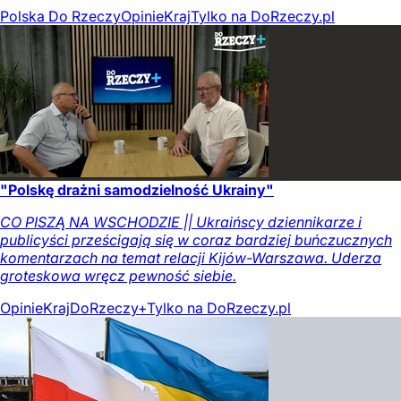
Polska Do Rzeczy
Opinie
Kraj
Tylko na DoRzeczy.pl
"Polskę drażni samodzielność Ukrainy"
CO PISZĄ NA WSCHODZIE || Ukraińscy dziennikarze i
publicyści prześcigają się w coraz bardziej buńczucznych
komentarzach na temat relacji Kijów-Warszawa. Uderza
groteskowa wręcz pewność siebie.
Opinie
Kraj
DoRzeczy+
Tylko na DoRzeczy.pl