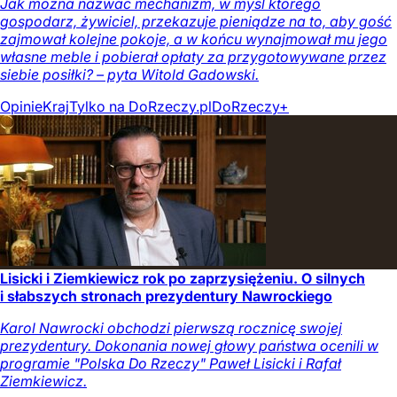
Jak można nazwać mechanizm, w myśl którego
gospodarz, żywiciel, przekazuje pieniądze na to, aby gość
zajmował kolejne pokoje, a w końcu wynajmował mu jego
własne meble i pobierał opłaty za przygotowywane przez
siebie posiłki? – pyta Witold Gadowski.
Opinie
Kraj
Tylko na DoRzeczy.pl
DoRzeczy+
Lisicki i Ziemkiewicz rok po zaprzysiężeniu. O silnych
i słabszych stronach prezydentury Nawrockiego
Karol Nawrocki obchodzi pierwszą rocznicę swojej
prezydentury. Dokonania nowej głowy państwa ocenili w
programie "Polska Do Rzeczy" Paweł Lisicki i Rafał
Ziemkiewicz.