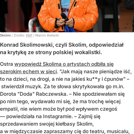
Skolim
/ Źródło:
PAP
/
Marcin Bielecki
Konrad Skolimowski, czyli Skolim, odpowiedział
na krytykę ze strony polskiej wokalistki.
Ostra
wypowiedź Skolima o artystach odbiła się
szerokim echem w sieci
. "Jak mają nasze pieniądze iść,
to na dzieci, na drogi, a nie na jakieś ku**y i ćpunów" –
stwierdził muzyk. Za te słowa skrytykowała go m.in.
Dorota "Doda" Rabczewska. – Nie spodziewałam się
po nim tego, wydawało mi się, że ma trochę więcej
empatii, nie wiem może był pod wpływem czegoś
— powiedziała na Instagramie. – Zajmij się
sprzedawaniem swojej kiełbasy Skolim,
a w międzyczasie zapraszamy cię do teatru, musicalu,