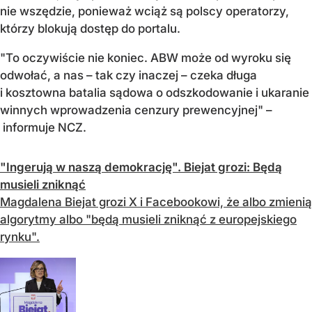
nie wszędzie, ponieważ wciąż są polscy operatorzy,
którzy blokują dostęp do portalu.
"To oczywiście nie koniec. ABW może od wyroku się
odwołać, a nas – tak czy inaczej – czeka długa
i kosztowna batalia sądowa o odszkodowanie i ukaranie
winnych wprowadzenia cenzury prewencyjnej" –
informuje NCZ.
"Ingerują w naszą demokrację". Biejat grozi: Będą
musieli zniknąć
Magdalena Biejat grozi X i Facebookowi, że albo zmienią
algorytmy albo "będą musieli zniknąć z europejskiego
rynku".