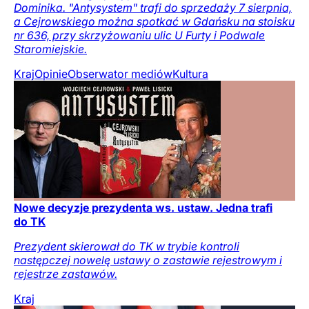
Dominika. "Antysystem" trafi do sprzedaży 7 sierpnia,
a Cejrowskiego można spotkać w Gdańsku na stoisku
nr 636, przy skrzyżowaniu ulic U Furty i Podwale
Staromiejskie.
Kraj
Opinie
Obserwator mediów
Kultura
Nowe decyzje prezydenta ws. ustaw. Jedna trafi
do TK
Prezydent skierował do TK w trybie kontroli
następczej nowelę ustawy o zastawie rejestrowym i
rejestrze zastawów.
Kraj