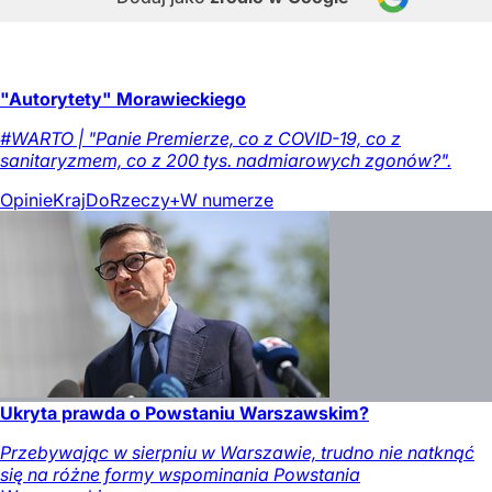
"Autorytety" Morawieckiego
#WARTO | "Panie Premierze, co z COVID-19, co z
sanitaryzmem, co z 200 tys. nadmiarowych zgonów?".
Opinie
Kraj
DoRzeczy+
W numerze
Ukryta prawda o Powstaniu Warszawskim?
Przebywając w sierpniu w Warszawie, trudno nie natknąć
się na różne formy wspominania Powstania