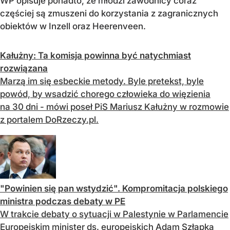
WP opisuje ponadto, że młodzi zawodnicy coraz
częściej są zmuszeni do korzystania z zagranicznych
obiektów w Inzell oraz Heerenveen.
Kałużny: Ta komisja powinna być natychmiast
rozwiązana
Marzą im się esbeckie metody. Byle pretekst, byle
powód, by wsadzić chorego człowieka do więzienia
na 30 dni - mówi poseł PiS Mariusz Kałużny w rozmowie
z portalem DoRzeczy.pl.
"Powinien się pan wstydzić". Kompromitacja polskiego
ministra podczas debaty w PE
W trakcie debaty o sytuacji w Palestynie w Parlamencie
Europejskim minister ds. europejskich Adam Szłapka