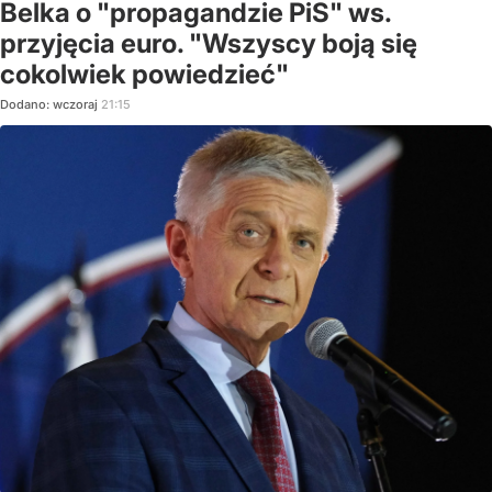
Belka o "propagandzie PiS" ws.
przyjęcia euro. "Wszyscy boją się
cokolwiek powiedzieć"
Dodano:
wczoraj
21:15