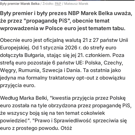
Były premier Marek Belka
/ Źródło:
PAP
/
Mateusz Marek
Były premier i były prezes NBP Marek Belka uważa,
że przez "propagandę PiS", obecnie temat
wprowadzenia w Polsce euro jest tematem tabu.
Obecnie euro jest oficjalną walutą 21 z 27 państw Unii
Europejskiej. Od 1 stycznia 2026 r. do strefy euro
dołączyła Bułgaria, stając się jej 21. członkiem.
Poza
strefą euro pozostaje 6 państw UE:
Polska, Czechy,
Węgry, Rumunia, Szwecja i Dania
. Ta ostatnia jako
jedyna ma formalny traktatowy opt-out z obowiązku
przyjęcia euro.
Według Marka Belki, "kwestia przyjęcia przez Polskę
euro została na tyle obrzydzona przez propagandę PiS,
że wszyscy boją się na ten temat cokolwiek
powiedzieć". "Prawo i Sprawiedliwość sprzeciwia się
euro z prostego powodu. Otóż