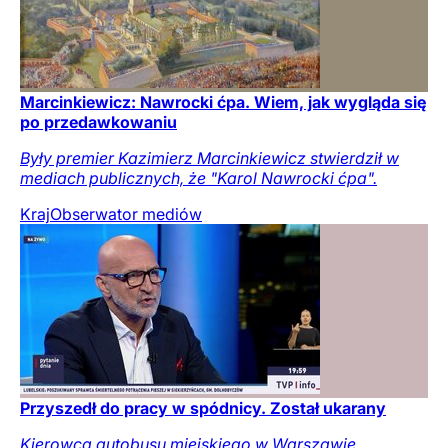
Marcinkiewicz: Nawrocki ćpa. Wiem, jak wygląda się
po przedawkowaniu
Były premier Kazimierz Marcinkiewicz stwierdził w
mediach publicznych, że "Karol Nawrocki ćpa".
Kraj
Obserwator mediów
Przyszedł do pracy w spódnicy. Został ukarany
Kierowca autobusu miejskiego w Warszawie