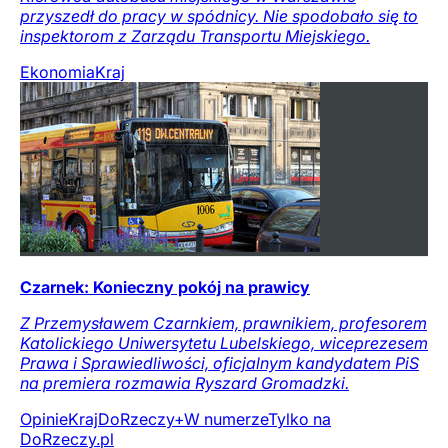
przyszedł do pracy w spódnicy. Nie spodobało się to
inspektorom z Zarządu Transportu Miejskiego.
Ekonomia
Kraj
Czarnek: Konieczny pokój na prawicy
Z Przemysławem Czarnkiem, prawnikiem, profesorem
Katolickiego Uniwersytetu Lubelskiego, wiceprezesem
Prawa i Sprawiedliwości, oficjalnym kandydatem PiS
na premiera rozmawia Ryszard Gromadzki.
Opinie
Kraj
DoRzeczy+
W numerze
Tylko na
DoRzeczy.pl