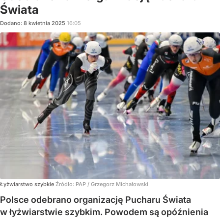
Świata
Dodano:
8
kwietnia
2025
16:05
Łyżwiarstwo szybkie
Źródło:
PAP
/
Grzegorz Michałowski
Polsce odebrano organizację Pucharu Świata
w łyżwiarstwie szybkim. Powodem są opóźnienia