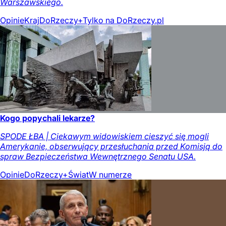
Warszawskiego.
Opinie
Kraj
DoRzeczy+
Tylko na DoRzeczy.pl
Kogo popychali lekarze?
SPODE ŁBA | Ciekawym widowiskiem cieszyć się mogli
Amerykanie, obserwujący przesłuchania przed Komisją do
spraw Bezpieczeństwa Wewnętrznego Senatu USA.
Opinie
DoRzeczy+
Świat
W numerze