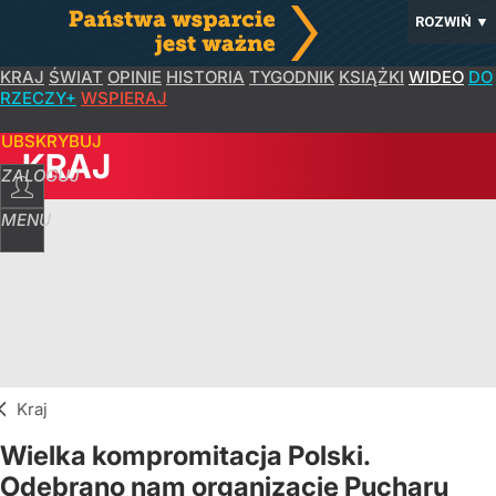
ROZWIŃ
▼
KRAJ
ŚWIAT
OPINIE
HISTORIA
TYGODNIK
KSIĄŻKI
WIDEO
DO
RZECZY+
WSPIERAJ
SUBSKRYBUJ
KRAJ
ZALOGUJ
MENU
Kraj
Wielka kompromitacja Polski.
Odebrano nam organizację Pucharu