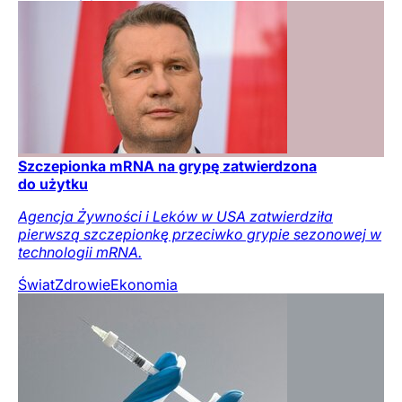
Szczepionka mRNA na grypę zatwierdzona
do użytku
Agencja Żywności i Leków w USA zatwierdziła
pierwszą szczepionkę przeciwko grypie sezonowej w
technologii mRNA.
Świat
Zdrowie
Ekonomia