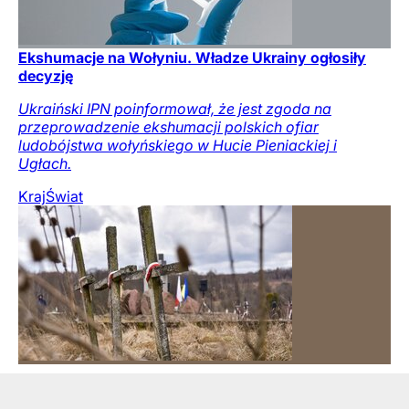
Ekshumacje na Wołyniu. Władze Ukrainy ogłosiły
decyzję
Ukraiński IPN poinformował, że jest zgoda na
przeprowadzenie ekshumacji polskich ofiar
ludobójstwa wołyńskiego w Hucie Pieniackiej i
Ugłach.
Kraj
Świat