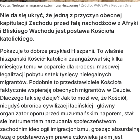
Ceuta. Nielegalni migranci szturmują Hiszpanię
/ Źródło:
PAP/EPA
/
Reduan Dris
Nie da się ukryć, że jedną z przyczyn obecnej
kapitulacji Zachodu przed falą nachodźców z Afryki
i Bliskiego Wschodu jest postawa Kościoła
katolickiego.
Pokazuje to dobrze przykład Hiszpanii. To właśnie
hiszpański Kościół katolicki zaangażował się kilka
miesięcy temu w poparcie dla procesu masowej
legalizacji pobytu setek tysięcy nielegalnych
migrantów. Podobnie to przedstawiciele Kościoła
faktycznie wspierają obecnych migrantów w Ceucie.
Dlaczego tak się dzieje? Jak to możliwe, że Kościół,
niegdyś obrońca cywilizacji łacińskiej i główny
organizator oporu przed muzułmańskim naporem, stał
się instrumentem narzucania społeczeństwom
zachodnim ideologii imigracjonizmu, głosząc absurdalną
tezę o podstawowym prawie człowieka jakim jest