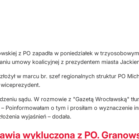
owskiej z PO zapadła w poniedziałek w trzyosobowym
eraniu umowy koalicyjnej z prezydentem miasta Jackie
łożył w marcu br. szef regionalnych struktur PO Mich
 wiceprezydent.
edzeniu sądu. W rozmowie z "Gazetą Wrocławską" tł
. – Poinformowałam o tym i prosiłam o wyznaczenie inn
łożenia wyjaśnień – dodała.
awia wykluczona z PO. Granows