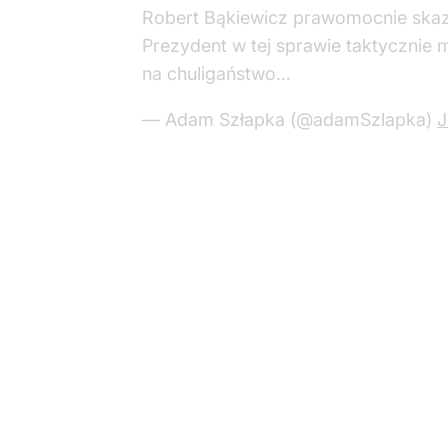
Ruch Obrony Granic i Bąkiewicz w S
Robert
na sto
Przedstawiciele Ruchu Obrony Gran
Szef M
wystaw