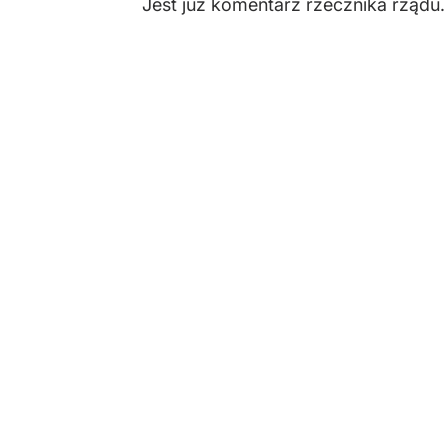
Jest już komentarz rzecznika rządu.
Robert Bąkiewicz prawomocnie skazan
Prezydent w tej sprawie taktycznie 
na chuligaństwo…
— Adam Szłapka (@adamSzlapka)
J