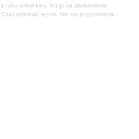
awili się w Sejmie. Otrzymali owacje
 działaniami Ruchu Obrony Granic, policja