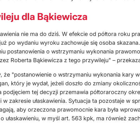
ileju dla Bąkiewicza
kawienia nie ma do dziś. W efekcie od półtora roku 
 już po wydaniu wyroku zachowuje się osoba skazana
iu postanowienia o wstrzymaniu wykonania prawomocn
zez Roberta Bąkiewicza z tego przywileju" – przekaza
, że "postanowienie o wstrzymaniu wykonania kary
an, który je wydał, jeżeli doszło do zmiany okoliczn
Za podjęciem tej decyzji przemawia półtoraroczny 
ji w zakresie ułaskawienia. Sytuacja ta pozostaje w
ają, aby orzeczona prawomocnie kara była wprowadz
ji o ułaskawieniu, w myśl art. 563 kpk, ma również z