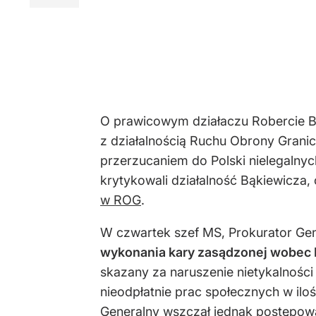
O prawicowym działaczu Robercie Bą
z działalnością Ruchu Obrony Granic
przerzucaniem do Polski nielegalnyc
krytykowali działalność Bąkiewicza,
w ROG
.
W czwartek szef MS, Prokurator Gen
wykonania kary zasądzonej wobec 
skazany za naruszenie nietykalności
nieodpłatnie prac społecznych w ilo
Generalny wszczął jednak postępowa