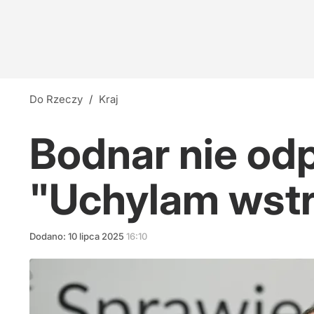
Do Rzeczy
/
Kraj
Bodnar nie od
"Uchylam wstr
Dodano:
10
lipca
2025
16:10