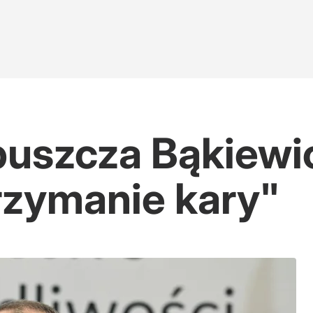
puszcza Bąkiewi
zymanie kary"