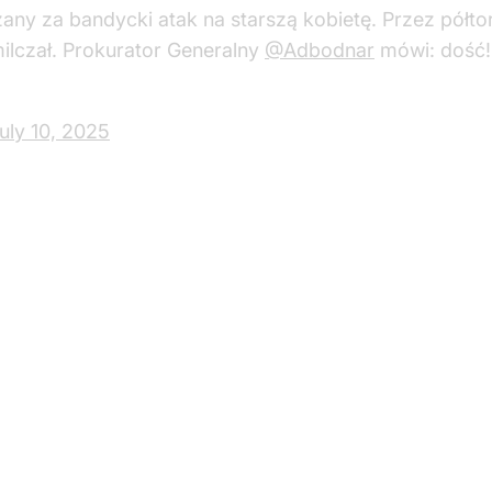
ejmie. Otrzymali owacje na stojąco
 Bąkiewicz i przedstawiciele Ruchu Obrony Granic poj
jąco od parlamentarzystów PiS.
ic ukarani. "Dziesiątki mandatów"
SWiA Tomasz Siemoniak poinformował, że w związku z
iła "dziesiątki mandatów".