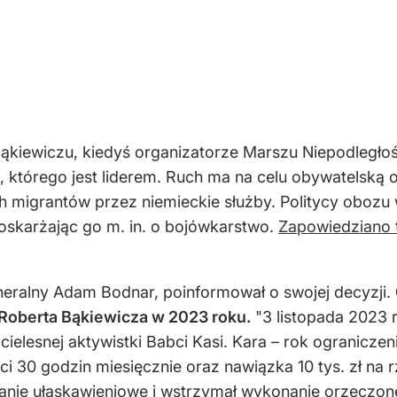
kiewiczu, kiedyś organizatorze Marszu Niepodległośc
, którego jest liderem. Ruch ma na celu obywatelską
h migrantów przez niemieckie służby. Politycy obozu
 oskarżając go m. in. o bojówkarstwo.
Zapowiedziano 
eralny Adam Bodnar, poinformował o swojej decyzji.
Roberta Bąkiewicza w 2023 roku.
"3 listopada 2023 
 cielesnej aktywistki Babci Kasi. Kara – rok ogranicz
ści 30 godzin miesięcznie oraz nawiązka 10 tys. zł n
nie ułaskawieniowe i wstrzymał wykonanie orzeczonej 