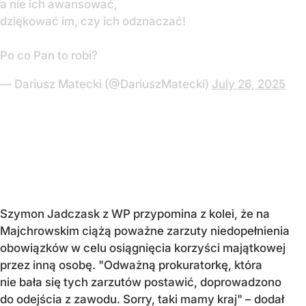
a nie ich awansować,
dziękować im, czy ich odznaczać!
Po co Pan to robi?
— Dariusz Matecki (@DariuszMatecki)
July 26, 2025
Szymon Jadczask z WP przypomina z kolei, że na
Majchrowskim ciążą poważne zarzuty niedopełnienia
obowiązków w celu osiągnięcia korzyści majątkowej
przez inną osobę. "
Odważną prokuratorkę, która
nie bała się tych zarzutów postawić, doprowadzono
do odejścia z zawodu. Sorry, taki mamy kraj"
– dodał