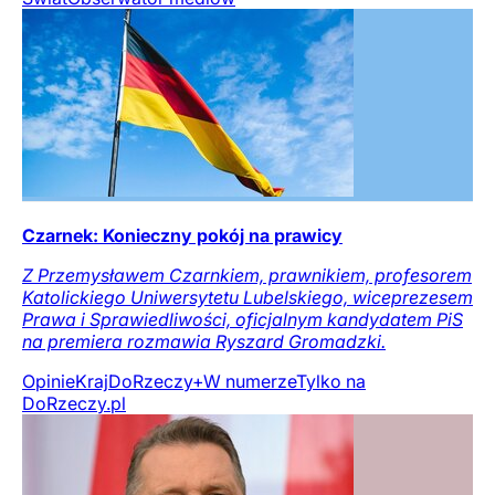
Czarnek: Konieczny pokój na prawicy
Z Przemysławem Czarnkiem, prawnikiem, profesorem
Katolickiego Uniwersytetu Lubelskiego, wiceprezesem
Prawa i Sprawiedliwości, oficjalnym kandydatem PiS
na premiera rozmawia Ryszard Gromadzki.
Opinie
Kraj
DoRzeczy+
W numerze
Tylko na
DoRzeczy.pl