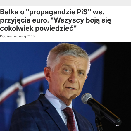
Belka o "propagandzie PiS" ws.
przyjęcia euro. "Wszyscy boją się
cokolwiek powiedzieć"
Dodano:
wczoraj
21:15