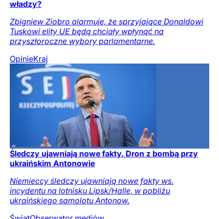
władzy?
Zbigniew Ziobro alarmuje, że sprzyjające Donaldowi
Tuskowi elity UE będą chciały wpłynąć na
przyszłoroczne wybory parlamentarne.
Opinie
Kraj
Śledczy ujawniają nowe fakty. Dron z bombą przy
ukraińskim Antonowie
Niemieccy śledczy ujawniają nowe fakty ws.
incydentu na lotnisku Lipsk/Halle, w pobliżu
ukraińskiego samolotu Antonow.
Świat
Obserwator mediów