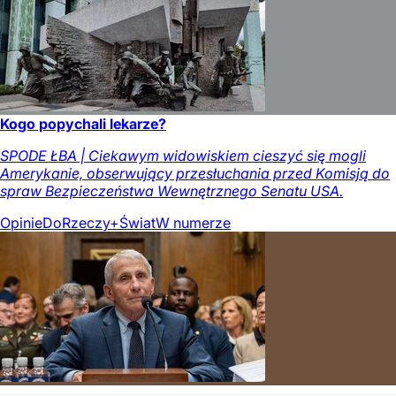
Kogo popychali lekarze?
SPODE ŁBA | Ciekawym widowiskiem cieszyć się mogli
Amerykanie, obserwujący przesłuchania przed Komisją do
spraw Bezpieczeństwa Wewnętrznego Senatu USA.
Opinie
DoRzeczy+
Świat
W numerze