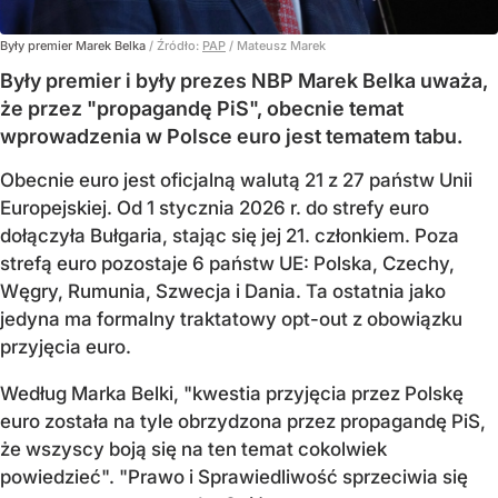
Były premier Marek Belka
/ Źródło:
PAP
/
Mateusz Marek
Były premier i były prezes NBP Marek Belka uważa,
że przez "propagandę PiS", obecnie temat
wprowadzenia w Polsce euro jest tematem tabu.
Obecnie euro jest oficjalną walutą 21 z 27 państw Unii
Europejskiej. Od 1 stycznia 2026 r. do strefy euro
dołączyła Bułgaria, stając się jej 21. członkiem.
Poza
strefą euro pozostaje 6 państw UE:
Polska, Czechy,
Węgry, Rumunia, Szwecja i Dania
. Ta ostatnia jako
jedyna ma formalny traktatowy opt-out z obowiązku
przyjęcia euro.
Według Marka Belki, "kwestia przyjęcia przez Polskę
euro została na tyle obrzydzona przez propagandę PiS,
że wszyscy boją się na ten temat cokolwiek
powiedzieć". "Prawo i Sprawiedliwość sprzeciwia się