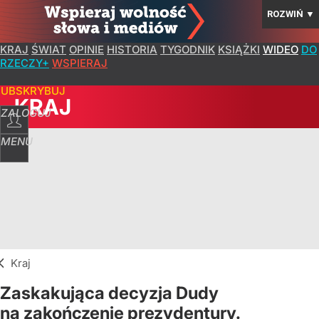
ROZWIŃ
▼
KRAJ
ŚWIAT
OPINIE
HISTORIA
TYGODNIK
KSIĄŻKI
WIDEO
DO
RZECZY+
WSPIERAJ
SUBSKRYBUJ
KRAJ
ZALOGUJ
MENU
Kraj
Zaskakująca decyzja Dudy
na zakończenie prezydentury.