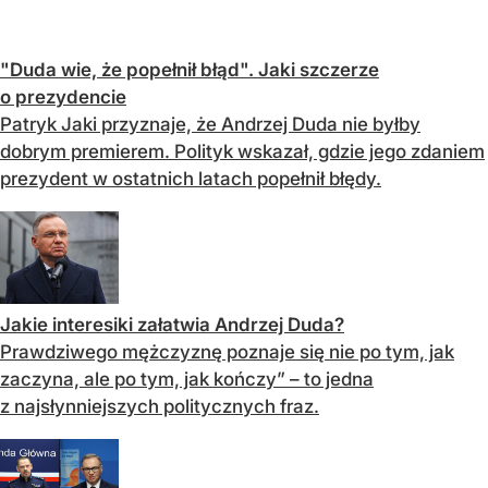
"Duda wie, że popełnił błąd". Jaki szczerze
o prezydencie
Patryk Jaki przyznaje, że Andrzej Duda nie byłby
dobrym premierem. Polityk wskazał, gdzie jego zdaniem
prezydent w ostatnich latach popełnił błędy.
Jakie interesiki załatwia Andrzej Duda?
Prawdziwego mężczyznę poznaje się nie po tym, jak
zaczyna, ale po tym, jak kończy” – to jedna
z najsłynniejszych politycznych fraz.