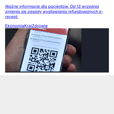
Ważne informacje dla pacjentów. Od 13 września
zmienią się zasady wystawiania refundowanych e-
recept.
Ekonomia
Kraj
Zdrowie