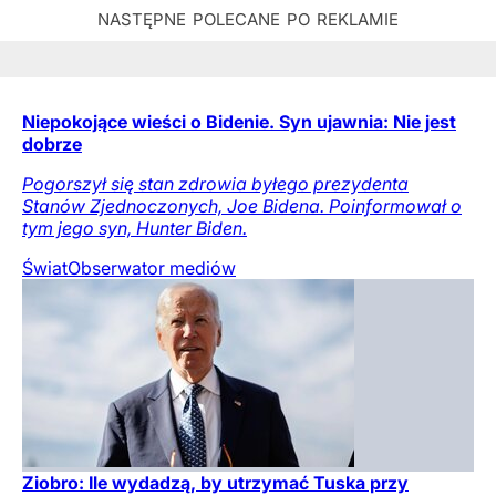
Niepokojące wieści o Bidenie. Syn ujawnia: Nie jest
dobrze
Pogorszył się stan zdrowia byłego prezydenta
Stanów Zjednoczonych, Joe Bidena. Poinformował o
tym jego syn, Hunter Biden.
Świat
Obserwator mediów
Ziobro: Ile wydadzą, by utrzymać Tuska przy