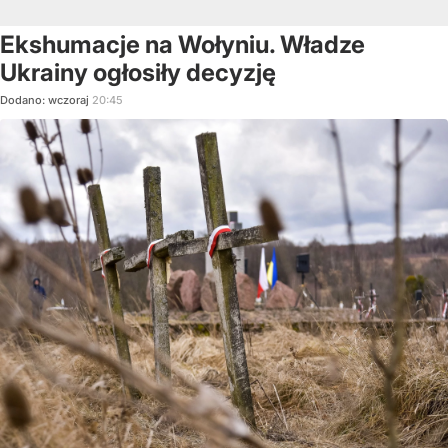
Ekshumacje na Wołyniu. Władze
Ukrainy ogłosiły decyzję
Dodano:
wczoraj
20:45