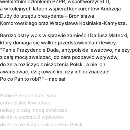
wieloletnim członkiem PZPR, współtworzył SLD,
a w kolejnych latach wspierał konkurentów Andrzeja
Dudy do urzędu prezydenta – Bronisława
Komorowskiego oraz Władysława Kosiniaka-Kamysza.
Bardzo ostry wpis w sprawie zamieścił Dariusz Matecki,
który domaga się walki z przedstawicielami lewicy.
"Panie Prezydencie Duda, antypolskie lewactwo, należy
z całą mocą zwalczać, do zera pozbawić wpływów,
do zera rozliczyć z niszczenia Polski, a nie ich
awansować, dziękować im, czy ich odznaczać!
Po co Pan to robi?" – napisał
Panie Prezydencie Duda,
antypolskie lewactwo,
należy z całą mocą zwalczać,
do zera pozbawić wpływów,
do zera rozliczyć z niszczenia Polski,