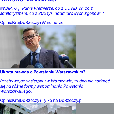
#WARTO | "Panie Premierze, co z COVID-19, co z
sanitaryzmem, co z 200 tys. nadmiarowych zgonów?".
Opinie
Kraj
DoRzeczy+
W numerze
Ukryta prawda o Powstaniu Warszawskim?
Przebywając w sierpniu w Warszawie, trudno nie natknąć
się na różne formy wspominania Powstania
Warszawskiego.
Opinie
Kraj
DoRzeczy+
Tylko na DoRzeczy.pl