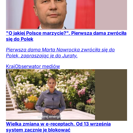
"O jakiej Polsce marzycie?". Pierwsza dama zwróciła
się do Polek
Pierwsza dama Marta Nawrocka zwróciła się do
Polek, zapraszając je do Juraty.
Kraj
Obserwator mediów
Wielka zmiana w e-receptach. Od 13 września
system zacznie je blokować