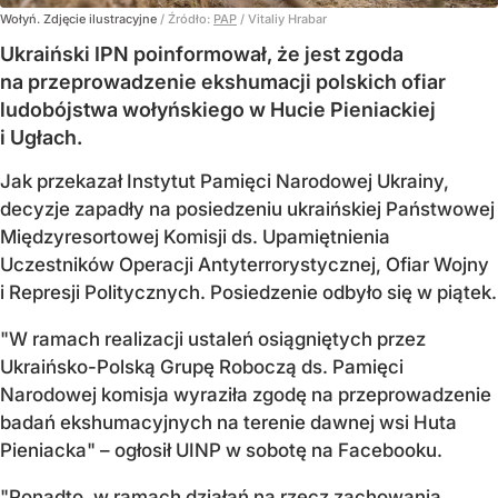
Wołyń. Zdjęcie ilustracyjne
/ Źródło:
PAP
/
Vitaliy Hrabar
Ukraiński IPN poinformował, że jest zgoda
na przeprowadzenie ekshumacji polskich ofiar
ludobójstwa wołyńskiego w Hucie Pieniackiej
i Ugłach.
Jak przekazał Instytut Pamięci Narodowej Ukrainy,
decyzje zapadły na posiedzeniu ukraińskiej Państwowej
Międzyresortowej Komisji ds. Upamiętnienia
Uczestników Operacji Antyterrorystycznej, Ofiar Wojny
i Represji Politycznych. Posiedzenie odbyło się w piątek.
"W ramach realizacji ustaleń osiągniętych przez
Ukraińsko-Polską Grupę Roboczą ds. Pamięci
Narodowej komisja wyraziła zgodę na przeprowadzenie
badań ekshumacyjnych na terenie dawnej wsi Huta
Pieniacka" – ogłosił UINP w sobotę na Facebooku.
"Ponadto, w ramach działań na rzecz zachowania