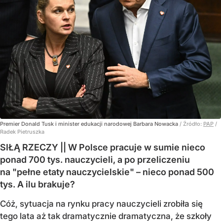
Premier Donald Tusk i minister edukacji narodowej Barbara Nowacka
/ Źródło:
PAP
/
Radek Pietruszka
SIŁĄ RZECZY || W Polsce pracuje w sumie nieco
ponad 700 tys. nauczycieli, a po przeliczeniu
na "pełne etaty nauczycielskie" – nieco ponad 500
tys. A ilu brakuje?
Cóż, sytuacja na rynku pracy nauczycieli zrobiła się
tego lata aż tak dramatycznie dramatyczna, że szkoły