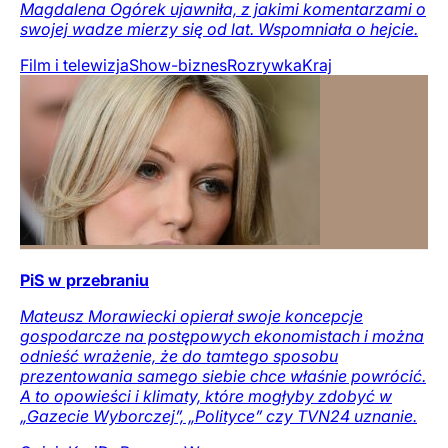
Magdalena Ogórek ujawniła, z jakimi komentarzami o
swojej wadze mierzy się od lat. Wspomniała o hejcie.
Film i telewizja
Show-biznes
Rozrywka
Kraj
PiS w przebraniu
Mateusz Morawiecki opierał swoje koncepcje
gospodarcze na postępowych ekonomistach i można
odnieść wrażenie, że do tamtego sposobu
prezentowania samego siebie chce właśnie powrócić.
A to opowieści i klimaty, które mogłyby zdobyć w
„Gazecie Wyborczej”, „Polityce” czy TVN24 uznanie.