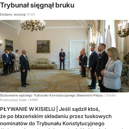
Trybunał sięgnął bruku
Dodano:
wczoraj
16:00
Ślubowanie sędziego Trybunału Konstytucyjnego Sławomira Patyry
/ Źródło:
Przemysław Keler / KPRP
PŁYWANIE W KISIELU | Jeśli sądził ktoś,
że po błazeńskim składaniu przez tuskowych
nominatów do Trybunału Konstytucyjnego