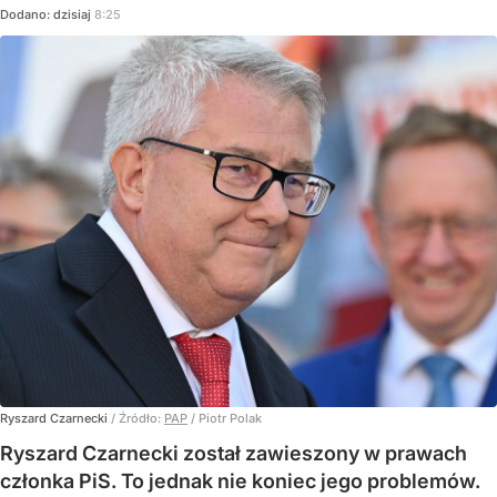
Dodano:
dzisiaj
8:25
Ryszard Czarnecki
/ Źródło:
PAP
/
Piotr Polak
Ryszard Czarnecki został zawieszony w prawach
członka PiS. To jednak nie koniec jego problemów.