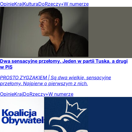
Opinie
Kraj
Kultura
DoRzeczy+
W numerze
Dwa sensacyjne przełomy. Jeden w partii Tuska, a drugi
w PiS
PROSTO ZYGZAKIEM | Są dwa wielkie, sensacyjne
przełomy. Najpierw o pierwszym z nich.
Opinie
Kraj
DoRzeczy+
W numerze