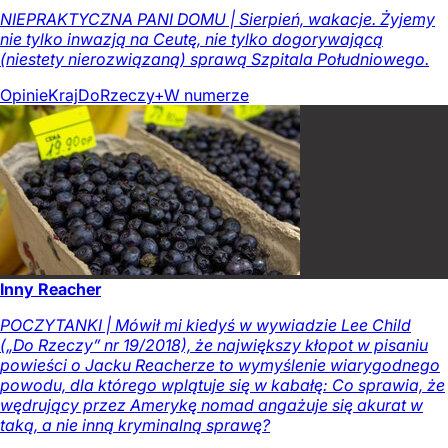
NIEPRAKTYCZNA PANI DOMU | Sierpień, wakacje. Żyjemy
nie tylko inwazją na Ceutę, nie tylko dogorywającą
(niestety nierozwiązaną) sprawą Szpitala Południowego.
Opinie
Kraj
DoRzeczy+
W numerze
Inny Reacher
POCZYTANKI | Mówił mi kiedyś w wywiadzie Lee Child
(„Do Rzeczy” nr 19/2018), że największy kłopot w pisaniu
powieści o Jacku Reacherze to wymyślenie wiarygodnego
powodu, dla którego wplątuje się w kabałę: Co sprawia, że
wędrujący przez Amerykę nomad angażuje się akurat w
taką, a nie inną kryminalną sprawę?