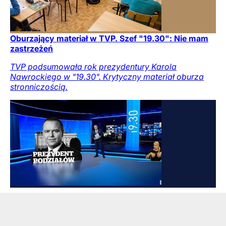
Oburzający materiał w TVP. Szef "19.30": Nie mam
zastrzeżeń
TVP podsumowała rok prezydentury Karola
Nawrockiego w "19.30". Krytyczny materiał oburza
stronniczością.