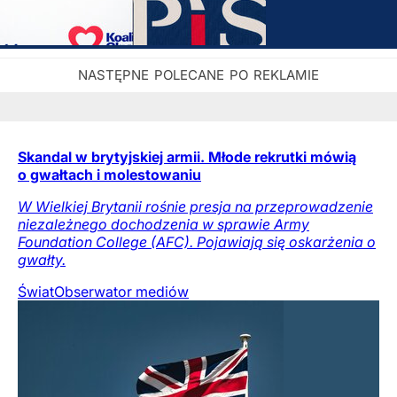
Skandal w brytyjskiej armii. Młode rekrutki mówią
o gwałtach i molestowaniu
W Wielkiej Brytanii rośnie presja na przeprowadzenie
niezależnego dochodzenia w sprawie Army
Foundation College (AFC). Pojawiają się oskarżenia o
gwałty.
Świat
Obserwator mediów