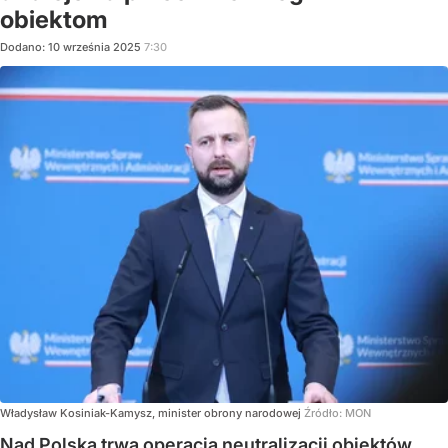
obiektom
Dodano:
10
września
2025
7:30
Władysław Kosiniak-Kamysz, minister obrony narodowej
Źródło:
MON
Nad Polską trwa operacja neutralizacji obiektów,