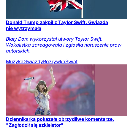
Donald Trump zakpił z Taylor Swift. Gwiazda
nie wytrzymała
Biały Dom wykorzystał utwory Taylor Swift.
Wokalistka zareagowała i zgłosiła naruszenie praw
autorskich.
Muzyka
Gwiazdy
Rozrywka
Świat
Dziennikarka pokazała obrzydliwe komentarze.
"Zagłodził się szkieletor"