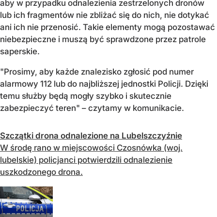
aby w przypadku odnalezienia zestrzelonych dronów
lub ich fragmentów nie zbliżać się do nich, nie dotykać
ani ich nie przenosić. Takie elementy mogą pozostawać
niebezpieczne i muszą być sprawdzone przez patrole
saperskie.
"Prosimy, aby każde znalezisko zgłosić pod numer
alarmowy 112 lub do najbliższej jednostki Policji. Dzięki
temu służby będą mogły szybko i skutecznie
zabezpieczyć teren" – czytamy w komunikacie.
Szczątki drona odnalezione na Lubelszczyźnie
W środę rano w miejscowości Czosnówka (woj.
lubelskie) policjanci potwierdzili odnalezienie
uszkodzonego drona.