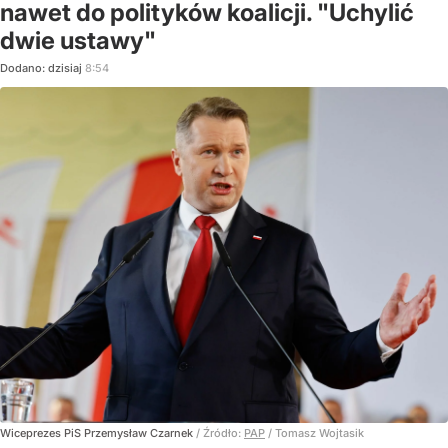
nawet do polityków koalicji. "Uchylić
dwie ustawy"
Dodano:
dzisiaj
8:54
Wiceprezes PiS Przemysław Czarnek
/ Źródło:
PAP
/
Tomasz Wojtasik