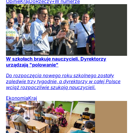
Opinie
Kraj
DoRzeczy+
W numerze
W szkołach brakuje nauczycieli. Dyrektorzy
urządzają "polowanie"
Do rozpoczęcia nowego roku szkolnego zostały
zaledwie trzy tygodnie, a dyrektorzy w całej Polsce
wciąż rozpaczliwie szukają nauczycieli.
Ekonomia
Kraj