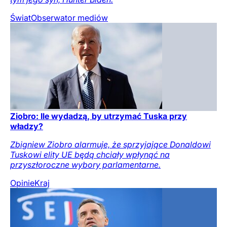
Świat
Obserwator mediów
Ziobro: Ile wydadzą, by utrzymać Tuska przy
władzy?
Zbigniew Ziobro alarmuje, że sprzyjające Donaldowi
Tuskowi elity UE będą chciały wpłynąć na
przyszłoroczne wybory parlamentarne.
Opinie
Kraj