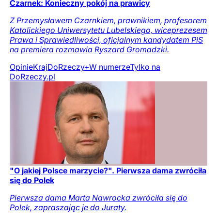
Czarnek: Konieczny pokój na prawicy
Z Przemysławem Czarnkiem, prawnikiem, profesorem
Katolickiego Uniwersytetu Lubelskiego, wiceprezesem
Prawa i Sprawiedliwości, oficjalnym kandydatem PiS
na premiera rozmawia Ryszard Gromadzki.
Opinie
Kraj
DoRzeczy+
W numerze
Tylko na
DoRzeczy.pl
"O jakiej Polsce marzycie?". Pierwsza dama zwróciła
się do Polek
Pierwsza dama Marta Nawrocka zwróciła się do
Polek, zapraszając je do Juraty.