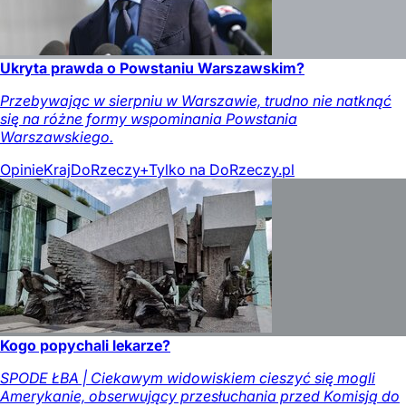
Ukryta prawda o Powstaniu Warszawskim?
Przebywając w sierpniu w Warszawie, trudno nie natknąć
się na różne formy wspominania Powstania
Warszawskiego.
Opinie
Kraj
DoRzeczy+
Tylko na DoRzeczy.pl
Kogo popychali lekarze?
SPODE ŁBA | Ciekawym widowiskiem cieszyć się mogli
Amerykanie, obserwujący przesłuchania przed Komisją do