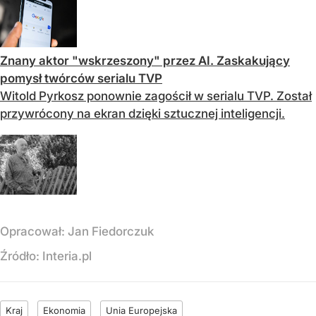
Znany aktor "wskrzeszony" przez AI. Zaskakujący
pomysł twórców serialu TVP
Witold Pyrkosz ponownie zagościł w serialu TVP. Został
przywrócony na ekran dzięki sztucznej inteligencji.
Opracował:
Jan Fiedorczuk
Źródło:
Interia.pl
Kraj
Ekonomia
Unia Europejska