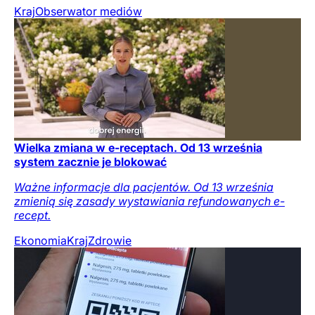
Kraj
Obserwator mediów
Wielka zmiana w e-receptach. Od 13 września
system zacznie je blokować
Ważne informacje dla pacjentów. Od 13 września
zmienią się zasady wystawiania refundowanych e-
recept.
Ekonomia
Kraj
Zdrowie