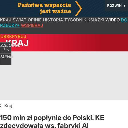
ROZWIŃ
▼
KRAJ
ŚWIAT
OPINIE
HISTORIA
TYGODNIK
KSIĄŻKI
WIDEO
DO
RZECZY+
WSPIERAJ
SUBSKRYBUJ
KRAJ
ZALOGUJ
MENU
Kraj
150 mln zł popłynie do Polski. KE
zdecydowała ws. fabryki AI