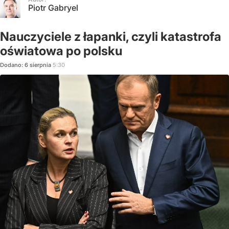
Piotr Gabryel
Nauczyciele z łapanki, czyli katastrofa
oświatowa po polsku
Dodano:
6
sierpnia
5:30