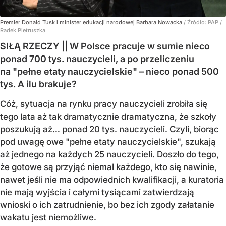
Premier Donald Tusk i minister edukacji narodowej Barbara Nowacka
/ Źródło:
PAP
/
Radek Pietruszka
SIŁĄ RZECZY || W Polsce pracuje w sumie nieco
ponad 700 tys. nauczycieli, a po przeliczeniu
na "pełne etaty nauczycielskie" – nieco ponad 500
tys. A ilu brakuje?
Cóż, sytuacja na rynku pracy nauczycieli zrobiła się
tego lata aż tak dramatycznie dramatyczna, że szkoły
poszukują aż… ponad 20 tys. nauczycieli. Czyli, biorąc
pod uwagę owe "pełne etaty nauczycielskie", szukają
aż jednego na każdych 25 nauczycieli. Doszło do tego,
że gotowe są przyjąć niemal każdego, kto się nawinie,
nawet jeśli nie ma odpowiednich kwalifikacji, a kuratoria
nie mają wyjścia i całymi tysiącami zatwierdzają
wnioski o ich zatrudnienie, bo bez ich zgody załatanie
wakatu jest niemożliwe.