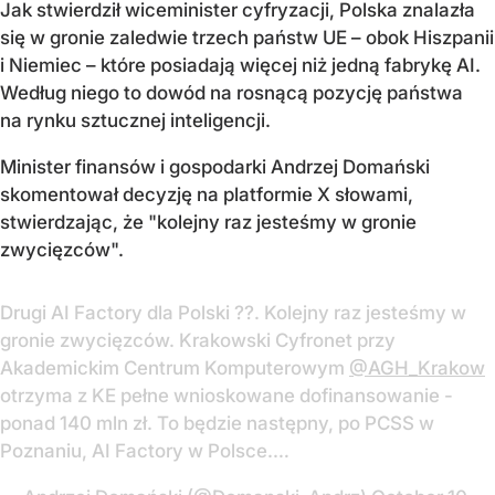
Jak stwierdził wiceminister cyfryzacji, Polska znalazła
się w gronie zaledwie trzech państw UE – obok Hiszpanii
i Niemiec – które posiadają więcej niż jedną fabrykę AI.
Według niego to dowód na rosnącą pozycję państwa
na rynku sztucznej inteligencji.
Minister finansów i gospodarki Andrzej Domański
skomentował decyzję na platformie X słowami,
stwierdzając, że "kolejny raz jesteśmy w gronie
zwycięzców".
Drugi AI Factory dla Polski ??. Kolejny raz jesteśmy w
gronie zwycięzców. Krakowski Cyfronet przy
Akademickim Centrum Komputerowym
@AGH_Krakow
otrzyma z KE pełne wnioskowane dofinansowanie -
ponad 140 mln zł. To będzie następny, po PCSS w
Poznaniu, AI Factory w Polsce.…