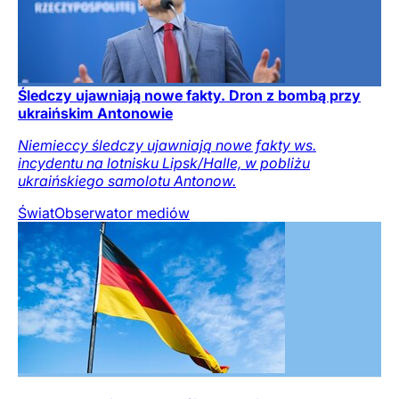
Śledczy ujawniają nowe fakty. Dron z bombą przy
ukraińskim Antonowie
Niemieccy śledczy ujawniają nowe fakty ws.
incydentu na lotnisku Lipsk/Halle, w pobliżu
ukraińskiego samolotu Antonow.
Świat
Obserwator mediów