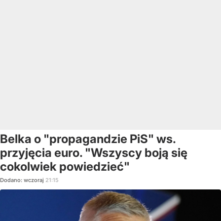
Belka o "propagandzie PiS" ws.
przyjęcia euro. "Wszyscy boją się
cokolwiek powiedzieć"
Dodano:
wczoraj
21:15