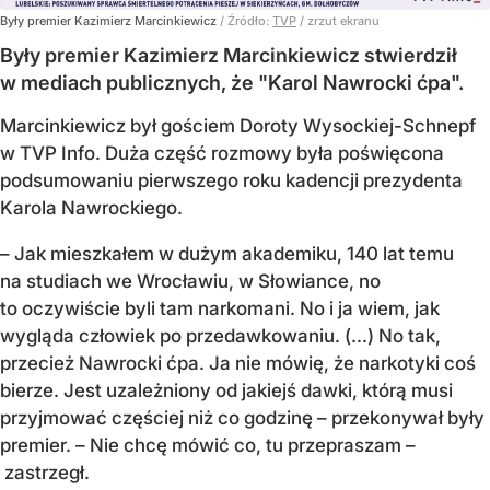
Były premier Kazimierz Marcinkiewicz
/ Źródło:
TVP
/
zrzut ekranu
Były premier Kazimierz Marcinkiewicz stwierdził
w mediach publicznych, że "Karol Nawrocki ćpa".
Marcinkiewicz był gościem Doroty Wysockiej-Schnepf
w TVP Info. Duża część rozmowy była poświęcona
podsumowaniu pierwszego roku kadencji prezydenta
Karola Nawrockiego.
– Jak mieszkałem w dużym akademiku, 140 lat temu
na studiach we Wrocławiu, w Słowiance, no
to oczywiście byli tam narkomani. No i ja wiem, jak
wygląda człowiek po przedawkowaniu. (...) No tak,
przecież Nawrocki ćpa. Ja nie mówię, że narkotyki coś
bierze. Jest uzależniony od jakiejś dawki, którą musi
przyjmować częściej niż co godzinę – przekonywał były
premier. – Nie chcę mówić co, tu przepraszam –
zastrzegł.