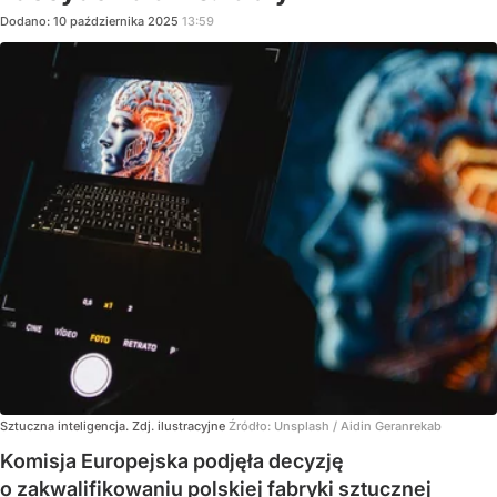
Dodano:
10
października
2025
13:59
Sztuczna inteligencja. Zdj. ilustracyjne
Źródło:
Unsplash
/
Aidin Geranrekab
Komisja Europejska podjęła decyzję
o zakwalifikowaniu polskiej fabryki sztucznej