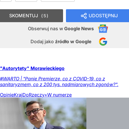
SKOMENTUJ
UDOSTĘPNIJ
5
Obserwuj nas
w
Google News
Dodaj jako
źródło w Google
"Autorytety" Morawieckiego
#WARTO | "Panie Premierze, co z COVID-19, co z
sanitaryzmem, co z 200 tys. nadmiarowych zgonów?".
Opinie
Kraj
DoRzeczy+
W numerze