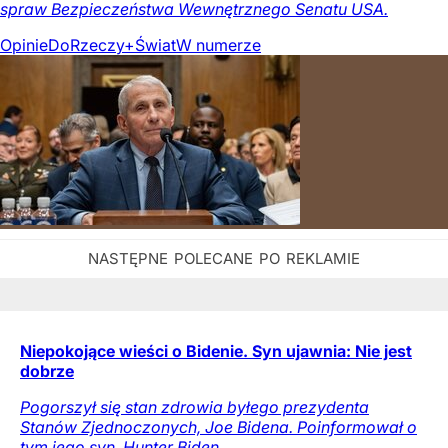
spraw Bezpieczeństwa Wewnętrznego Senatu USA.
Opinie
DoRzeczy+
Świat
W numerze
Niepokojące wieści o Bidenie. Syn ujawnia: Nie jest
dobrze
Pogorszył się stan zdrowia byłego prezydenta
Stanów Zjednoczonych, Joe Bidena. Poinformował o
tym jego syn, Hunter Biden.