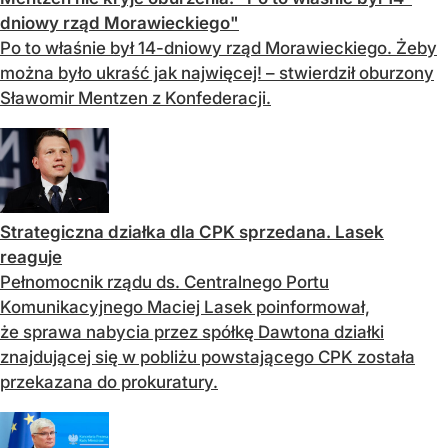
dniowy rząd Morawieckiego"
Po to właśnie był 14-dniowy rząd Morawieckiego. Żeby
można było ukraść jak najwięcej! – stwierdził oburzony
Sławomir Mentzen z Konfederacji.
Strategiczna działka dla CPK sprzedana. Lasek
reaguje
Pełnomocnik rządu ds. Centralnego Portu
Komunikacyjnego Maciej Lasek poinformował,
że sprawa nabycia przez spółkę Dawtona działki
znajdującej się w pobliżu powstającego CPK została
przekazana do prokuratury.