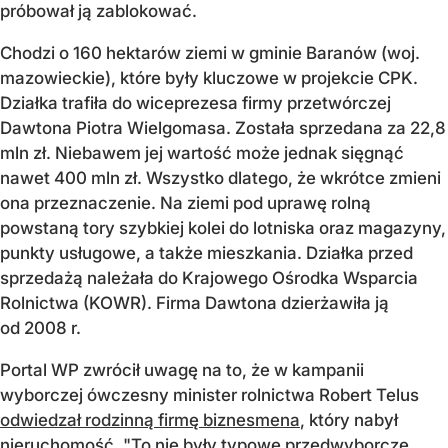
próbował ją zablokować.
Chodzi o 160 hektarów ziemi w gminie Baranów (woj.
mazowieckie), które były kluczowe w projekcie CPK.
Działka trafiła do wiceprezesa firmy przetwórczej
Dawtona Piotra Wielgomasa. Została sprzedana za 22,8
mln zł. Niebawem jej wartość może jednak sięgnąć
nawet 400 mln zł. Wszystko dlatego, że wkrótce zmieni
ona przeznaczenie. Na ziemi pod uprawę rolną
powstaną tory szybkiej kolei do lotniska oraz magazyny,
punkty usługowe, a także mieszkania. Działka przed
sprzedażą należała do Krajowego Ośrodka Wsparcia
Rolnictwa (KOWR). Firma Dawtona dzierżawiła ją
od 2008 r.
Portal WP zwrócił uwagę na to, że w kampanii
wyborczej ówczesny minister rolnictwa Robert Telus
odwiedzał rodzinną firmę biznesmena
, który nabył
nieruchomość. "To nie były typowe przedwyborcze