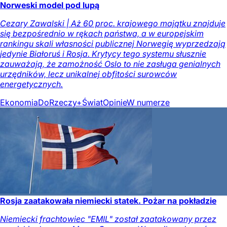
Norweski model pod lupą
Cezary Zawalski | Aż 60 proc. krajowego majątku znajduje
się bezpośrednio w rękach państwa, a w europejskim
rankingu skali własności publicznej Norwegię wyprzedzają
jedynie Białoruś i Rosja. Krytycy tego systemu słusznie
zauważają, że zamożność Oslo to nie zasługa genialnych
urzędników, lecz unikalnej obfitości surowców
energetycznych.
Ekonomia
DoRzeczy+
Świat
Opinie
W numerze
Rosja zaatakowała niemiecki statek. Pożar na pokładzie
Niemiecki frachtowiec "EMIL" został zaatakowany przez