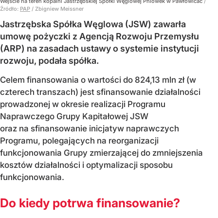
Wejście na teren kopalni Jastrzębskiej Spółki Węglowej Pniówek w Pawłowicac
/
Źródło:
PAP
/
Zbigniew Meissner
Jastrzębska Spółka Węglowa (JSW) zawarła
umowę pożyczki z Agencją Rozwoju Przemysłu
(ARP) na zasadach ustawy o systemie instytucji
rozwoju, podała spółka.
Celem finansowania o wartości do 824,13 mln zł (w
czterech transzach) jest sfinansowanie działalności
prowadzonej w okresie realizacji Programu
Naprawczego Grupy Kapitałowej JSW
oraz na sfinansowanie inicjatyw naprawczych
Programu, polegających na reorganizacji
funkcjonowania Grupy zmierzającej do zmniejszenia
kosztów działalności i optymalizacji sposobu
funkcjonowania.
Do kiedy potrwa finansowanie?