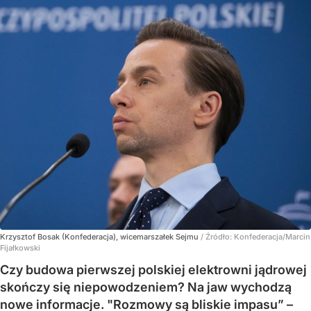
Krzysztof Bosak (Konfederacja), wicemarszałek Sejmu
/ Źródło:
Konfederacja/Marcin
Fijałkowski
Czy budowa pierwszej polskiej elektrowni jądrowej
skończy się niepowodzeniem? Na jaw wychodzą
nowe informacje. "Rozmowy są bliskie impasu” –