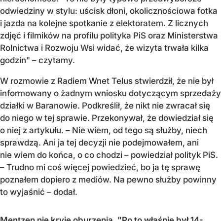
odwiedziny w stylu: uścisk dłoni, okolicznościowa fotka
i jazda na kolejne spotkanie z elektoratem. Z licznych
zdjęć i filmików na profilu polityka PiS oraz Ministerstwa
Rolnictwa i Rozwoju Wsi widać, że wizyta trwała kilka
godzin" – czytamy.
W rozmowie z Radiem Wnet Telus stwierdził, że nie był
informowany o żadnym wniosku dotyczącym sprzedaży
działki w Baranowie. Podkreślił, że nikt nie zwracał się
do niego w tej sprawie. Przekonywał, że dowiedział się
o niej z artykułu. – Nie wiem, od tego są służby, niech
sprawdzą. Ani ja tej decyzji nie podejmowałem, ani
nie wiem do końca, o co chodzi – powiedział polityk PiS.
– Trudno mi coś więcej powiedzieć, bo ja tę sprawę
poznałem dopiero z mediów. Na pewno służby powinny
to wyjaśnić – dodał.
Mentzen nie kryje oburzenia. "Po to właśnie był 14-