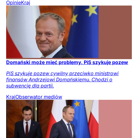
Opinie
Kraj
Domański może mieć problemy. PiS szykuje pozew
PiS szykuje pozew cywilny przeciwko ministrowi
finansów Andrzejowi Domańskiemu. Chodzi o
subwencję dla partii.
Kraj
Obserwator mediów