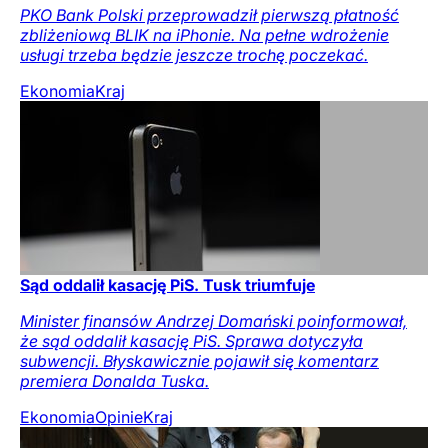
PKO Bank Polski przeprowadził pierwszą płatność
zbliżeniową BLIK na iPhonie. Na pełne wdrożenie
usługi trzeba będzie jeszcze trochę poczekać.
Ekonomia
Kraj
Sąd oddalił kasację PiS. Tusk triumfuje
Minister finansów Andrzej Domański poinformował,
że sąd oddalił kasację PiS. Sprawa dotyczyła
subwencji. Błyskawicznie pojawił się komentarz
premiera Donalda Tuska.
Ekonomia
Opinie
Kraj