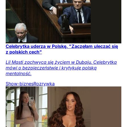
Celebrytka uderza w Polskę. "Zaczęłam uleczać się
z polskich cech"
Lil Masti zachwyca się życiem w Dubaju. Celebrytka
mówi o bezpieczeństwie i krytykuje polską
mentalność.
Show-biznes
Rozrywka