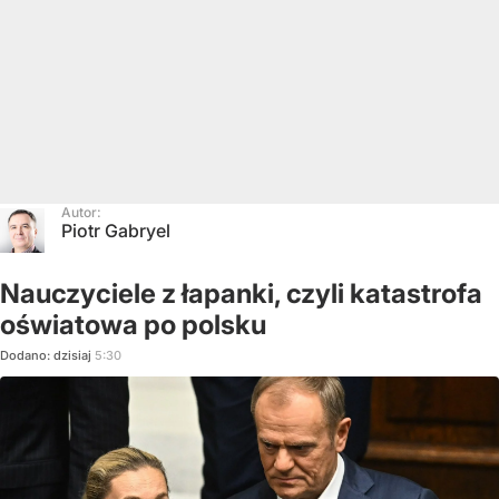
Autor:
Piotr Gabryel
Nauczyciele z łapanki, czyli katastrofa
oświatowa po polsku
Dodano:
dzisiaj
5:30