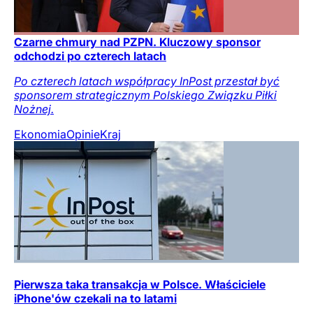
Czarne chmury nad PZPN. Kluczowy sponsor
odchodzi po czterech latach
Po czterech latach współpracy InPost przestał być
sponsorem strategicznym Polskiego Związku Piłki
Nożnej.
Ekonomia
Opinie
Kraj
Pierwsza taka transakcja w Polsce. Właściciele
iPhone'ów czekali na to latami