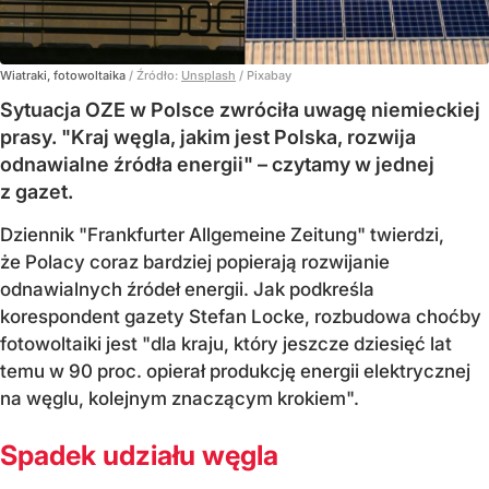
Wiatraki, fotowoltaika
/ Źródło:
Unsplash
/
Pixabay
Sytuacja OZE w Polsce zwróciła uwagę niemieckiej
prasy. "Kraj węgla, jakim jest Polska, rozwija
odnawialne źródła energii" – czytamy w jednej
z gazet.
Dziennik "Frankfurter Allgemeine Zeitung" twierdzi,
że Polacy coraz bardziej popierają rozwijanie
odnawialnych źródeł energii. Jak podkreśla
korespondent gazety Stefan Locke, rozbudowa choćby
fotowoltaiki jest "dla kraju, który jeszcze dziesięć lat
temu w 90 proc. opierał produkcję energii elektrycznej
na węglu, kolejnym znaczącym krokiem".
Spadek udziału węgla