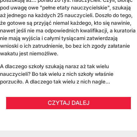
poszukują aż… ponad 20 tys. nauczycieli. Czyli, biorąc
pod uwagę owe "pełne etaty nauczycielskie", szukają
aż jednego na każdych 25 nauczycieli. Doszło do tego,
że gotowe są przyjąć niemal każdego, kto się nawinie,
nawet jeśli nie ma odpowiednich kwalifikacji, a kuratoria
nie mają wyjścia i całymi tysiącami zatwierdzają
wnioski o ich zatrudnienie, bo bez ich zgody załatanie
wakatu jest niemożliwe.
A dlaczego szkoły szukają naraz aż tak wielu
nauczycieli? Bo tak wielu z nich szkoły właśnie
porzuciło. A dlaczego tak wielu z nich nagle...
CZYTAJ DALEJ