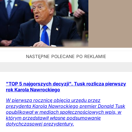
"TOP 5 najgorszych decyzji". Tusk rozlicza pierwszy
rok Karola Nawrockiego
W pierwszą rocznicę objęcia urzędu przez
prezydenta Karola Nawrockiego premier Donald Tusk
opublikował w mediach społecznościowych wpis, w
którym przedstawił własne podsumowanie
dotychczasowej prezydentury.