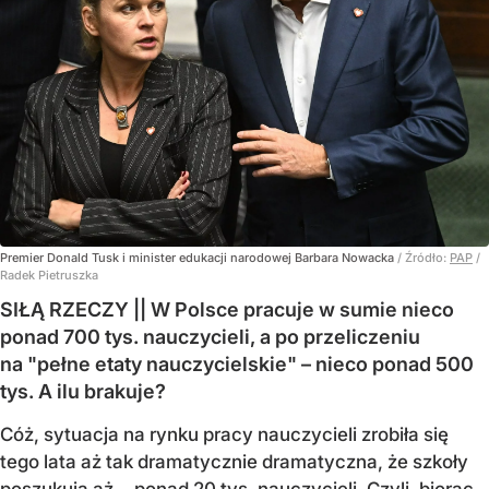
Premier Donald Tusk i minister edukacji narodowej Barbara Nowacka
/ Źródło:
PAP
/
Radek Pietruszka
SIŁĄ RZECZY || W Polsce pracuje w sumie nieco
ponad 700 tys. nauczycieli, a po przeliczeniu
na "pełne etaty nauczycielskie" – nieco ponad 500
tys. A ilu brakuje?
Cóż, sytuacja na rynku pracy nauczycieli zrobiła się
tego lata aż tak dramatycznie dramatyczna, że szkoły