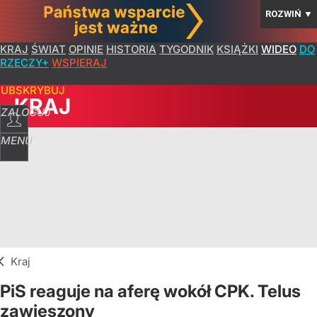
ROZWIŃ
▼
KRAJ
ŚWIAT
OPINIE
HISTORIA
TYGODNIK
KSIĄŻKI
WIDEO
DO
RZECZY+
WSPIERAJ
SUBSKRYBUJ
KRAJ
ZALOGUJ
MENU
Kraj
PiS reaguje na aferę wokół CPK. Telus
zawieszony