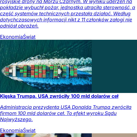
rosyjskie drony na Morzu Czarnym. W wyniku uderzeń na
pokładzie wybuchł pożar, jednostka utraciła sterowność, a
część systemów technicznych przestała działać. Według
dotychczasowych informacji nikt z 11 członków załogi nie
odniósł obrażeń.
Ekonomia
Świat
Klęska Trumpa. USA zwróciły 100 mld dolarów ceł
Administracja prezydenta USA Donalda Trumpa zwróciła
firmom 100 mld dolarów ceł. To efekt wyroku Sądu
Najwyższego.
Ekonomia
Świat