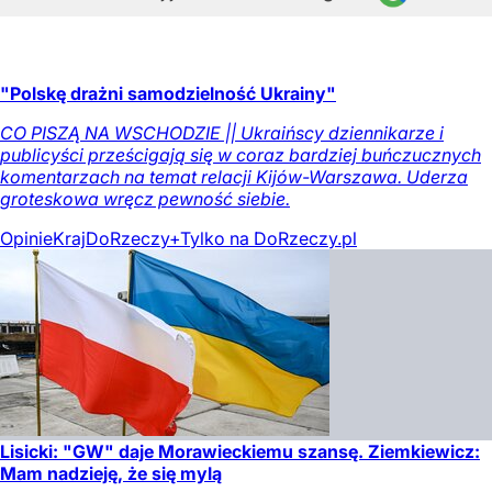
"Polskę drażni samodzielność Ukrainy"
CO PISZĄ NA WSCHODZIE || Ukraińscy dziennikarze i
publicyści prześcigają się w coraz bardziej buńczucznych
komentarzach na temat relacji Kijów-Warszawa. Uderza
groteskowa wręcz pewność siebie.
Opinie
Kraj
DoRzeczy+
Tylko na DoRzeczy.pl
Lisicki: "GW" daje Morawieckiemu szansę. Ziemkiewicz:
Mam nadzieję, że się mylą