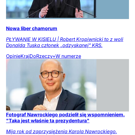
Nowa liber chamorum
PŁYWANIE W KISIELU | Robert Kropiwnicki to z woli
Donalda Tuska członek „odzyskanej” KRS.
Opinie
Kraj
DoRzeczy+
W numerze
Fotograf Nawrockiego podzielił się wspomnieniem.
"Taka jest właśnie ta prezydentura"
Mija rok od zaprzysiężenia Karola Nawrockiego.