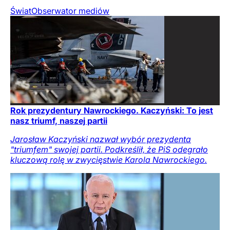
Świat
Obserwator mediów
Rok prezydentury Nawrockiego. Kaczyński: To jest
nasz triumf, naszej partii
Jarosław Kaczyński nazwał wybór prezydenta
"triumfem" swojej partii. Podkreślił, że PiS odegrało
kluczową rolę w zwycięstwie Karola Nawrockiego.