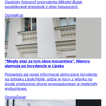
Osobisty fotograf prezydenta Mikołaj Bujak
opublikował anegdotę z dnia inauguracji.
Opinie
Kraj
"Mogły stać za tym obce mocarstwa". Niemcy
alarmują po incydencie w Lipsku
Pojawiają się nowe informacje dotyczące incydentu
na lotnisku Lipsk/Halle, gdzie w nocy z wtorku na
środę znaleziono drona wyposażonego w materiały
wybuchowe.
Opinie
Świat