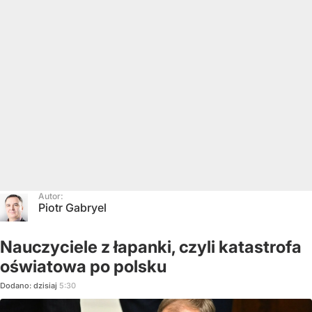
Autor:
Piotr Gabryel
Nauczyciele z łapanki, czyli katastrofa
oświatowa po polsku
Dodano:
dzisiaj
5:30