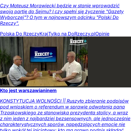
Czy Mateusz Morawiecki będzie w stanie wprowadzić
swoją partię do Sejmu? I czy spełni się życzenie "Gazety
Wyborczej"? O tym w najnowszym odcinku "Polski Do
Rzeczy".
Polska Do Rzeczy
Kraj
Tylko na DoRzeczy.pl
Opinie
Kto jest warszawianinem
KONSTYTUCJA WOLNOŚCI || Ruszyło zbieranie podpisów
pod wnioskiem o referendum w sprawie odwołania pana
Trzaskowskiego ze stanowiska prezydenta stolicy, a wraz
z nim jeden z najbardziej bezsensownych, ale jednocześnie
charakterystycznych sporów, napędzających emocje nie
tylko wokół tej inicjatywy: kto ma prawo podpis składać