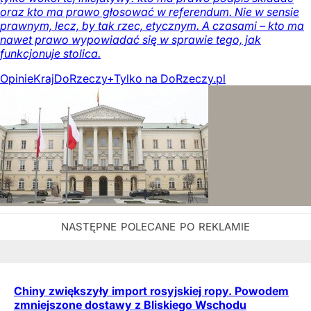
oraz kto ma prawo głosować w referendum. Nie w sensie
prawnym, lecz, by tak rzec, etycznym. A czasami – kto ma
nawet prawo wypowiadać się w sprawie tego, jak
funkcjonuje stolica.
Opinie
Kraj
DoRzeczy+
Tylko na DoRzeczy.pl
Chiny zwiększyły import rosyjskiej ropy. Powodem
zmniejszone dostawy z Bliskiego Wschodu