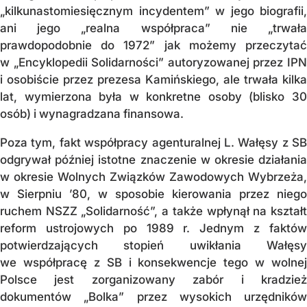
„kilkunastomiesięcznym incydentem” w jego biografii,
ani jego „realna współpraca” nie „trwała
prawdopodobnie do 1972” jak możemy przeczytać
w „Encyklopedii Solidarności” autoryzowanej przez IPN
i osobiście przez prezesa Kamińskiego, ale trwała kilka
lat, wymierzona była w konkretne osoby (blisko 30
osób) i wynagradzana finansowa.
Poza tym, fakt współpracy agenturalnej L. Wałęsy z SB
odgrywał później istotne znaczenie w okresie działania
w okresie Wolnych Związków Zawodowych Wybrzeża,
w Sierpniu ’80, w sposobie kierowania przez niego
ruchem NSZZ „Solidarność”, a także wpłynął na kształt
reform ustrojowych po 1989 r. Jednym z faktów
potwierdzających stopień uwikłania Wałęsy
we współpracę z SB i konsekwencje tego w wolnej
Polsce jest zorganizowany zabór i kradzież
dokumentów „Bolka” przez wysokich urzędników