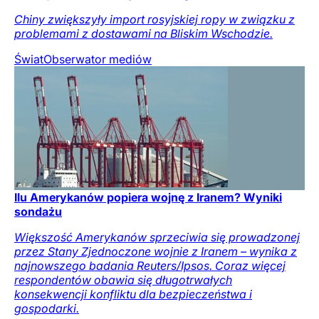
Chiny zwiększyły import rosyjskiej ropy w związku z
problemami z dostawami na Bliskim Wschodzie.
Świat
Obserwator mediów
Ilu Amerykanów popiera wojnę z Iranem? Wyniki
sondażu
Większość Amerykanów sprzeciwia się prowadzonej
przez Stany Zjednoczone wojnie z Iranem – wynika z
najnowszego badania Reuters/Ipsos. Coraz więcej
respondentów obawia się długotrwałych
konsekwencji konfliktu dla bezpieczeństwa i
gospodarki.