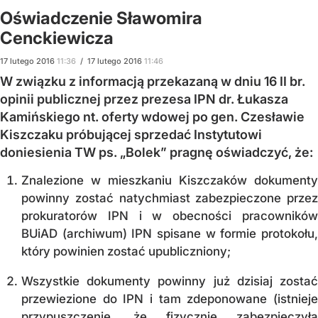
Oświadczenie Sławomira
Cenckiewicza
17
lutego
2016
11:36
/
17
lutego
2016
11:46
W związku z informacją przekazaną w dniu 16 II br.
opinii publicznej przez prezesa IPN dr. Łukasza
Kamińskiego nt. oferty wdowej po gen. Czesławie
Kiszczaku próbującej sprzedać Instytutowi
doniesienia TW ps. „Bolek” pragnę oświadczyć, że:
Znalezione w mieszkaniu Kiszczaków dokumenty
powinny zostać natychmiast zabezpieczone przez
prokuratorów IPN i w obecności pracowników
BUiAD (archiwum) IPN spisane w formie protokołu,
który powinien zostać upubliczniony;
Wszystkie dokumenty powinny już dzisiaj zostać
przewiezione do IPN i tam zdeponowane (istnieje
przypuszczenie, że fizycznie zabezpieczyła