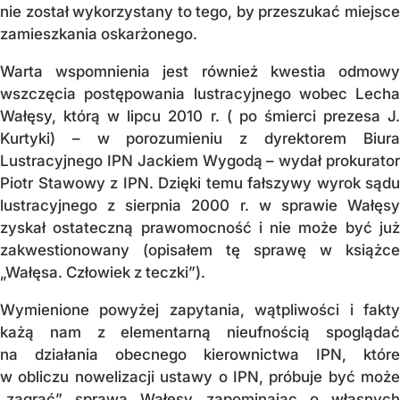
nie został wykorzystany to tego, by przeszukać miejsce
zamieszkania oskarżonego.
Warta wspomnienia jest również kwestia odmowy
wszczęcia postępowania lustracyjnego wobec Lecha
Wałęsy, którą w lipcu 2010 r. ( po śmierci prezesa J.
Kurtyki) – w porozumieniu z dyrektorem Biura
Lustracyjnego IPN Jackiem Wygodą – wydał prokurator
Piotr Stawowy z IPN. Dzięki temu fałszywy wyrok sądu
lustracyjnego z sierpnia 2000 r. w sprawie Wałęsy
zyskał ostateczną prawomocność i nie może być już
zakwestionowany (opisałem tę sprawę w książce
„Wałęsa. Człowiek z teczki”).
Wymienione powyżej zapytania, wątpliwości i fakty
każą nam z elementarną nieufnością spoglądać
na działania obecnego kierownictwa IPN, które
w obliczu nowelizacji ustawy o IPN, próbuje być może
„zagrać” sprawą Wałęsy zapominając o własnych