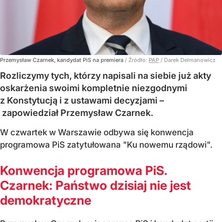
Przemysław Czarnek, kandydat PiS na premiera
/ Źródło:
PAP
/
Darek Delmanowicz
Rozliczymy tych, którzy napisali na siebie już akty
oskarżenia swoimi kompletnie niezgodnymi
z Konstytucją i z ustawami decyzjami –
zapowiedział Przemysław Czarnek.
W czwartek w Warszawie odbywa się konwencja
programowa PiS zatytułowana "Ku nowemu rządowi".
Konwencja programowa PiS.
Czarnek: Państwo dzisiaj nie jest
demokratyczne