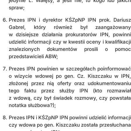
jedynie L. Wałęsy, a jeśli nie, to kogo lub jakich
spraw;
Prezes IPN i dyrektor KŚZpNP IPN prok. Dariusz
Gabrel, który również był zaangażowany
w dzisiejsze działania prokuratorów IPN, powinni
udzielić informacji czy w kwestii oceny i kwalifikacji
znalezionych dokumentów prosili o pomoc
przedstawicieli ABW;
Prezes IPN powinien w szczegółach poinformować
o wizycie wdowej po gen. Cz. Kiszczaku w IPN,
złożonej przez nią oferty oraz udokumentowaniu
tego faktu przez służby IPN (kto rozmawiał
z wdową, czy był świadek rozmowy, czy powstała
notatka służbowa?);
Prezes IPN i KŚZpNP IPN powinni udzielić informacji
czy wdowa po gen. Kiszczaku została przesłuchana