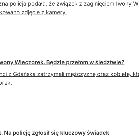
zna policja podała, że związek z zaginięciem Iwony W
kowano zdjęcie z kamery.
 Iwony Wieczorek. Będzie przełom w śledztwie?
anci z Gdańska zatrzymali mężczyznę oraz kobietę, k
orek.
 Na policję zgłosił się kluczowy świadek