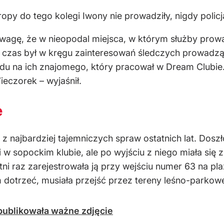
opy do tego kolegi Iwony nie prowadziły, nigdy policj
gę, że w nieopodal miejsca, w którym służby prowadz
 czas był w kręgu zainteresowań śledczych prowadzą
 na ich znajomego, który pracował w Dream Clubie. T
eczorek – wyjaśnił.
e
z najbardziej tajemniczych spraw ostatnich lat. Dosz
 sopockim klubie, ale po wyjściu z niego miała się z 
ni raz zarejestrowała ją przy wejściu numer 63 na pl
 dotrzeć, musiała przejść przez tereny leśno-parkowe
publikowała ważne zdjęcie