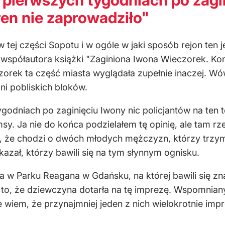
ren nie zaprowadziło"
 w tej części Sopotu i w ogóle w jaki sposób rejon te
, współautora książki "Zaginiona Iwona Wieczorek. Ko
orek ta część miasta wyglądała zupełnie inaczej. Wówc
 ani pobliskich bloków.
ygodniach po zaginięciu Iwony nic policjantów na ten 
msy. Ja nie do końca podzielałem tę opinię, ale tam 
ił, że chodzi o dwóch młodych mężczyzn, którzy trzy
azał, którzy bawili się na tym słynnym ognisku.
 w Parku Reagana w Gdańsku, na której bawili się zna
 to, że dziewczyna dotarła na tę imprezę. Wspomniany
le wiem, że przynajmniej jeden z nich wielokrotnie imp