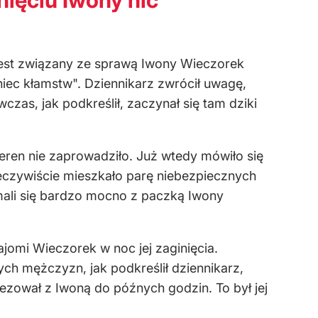
n jest związany ze sprawą Iwony Wieczorek
niec kłamstw". Dziennikarz zwrócił uwagę,
zas, jak podkreślił, zaczynał się tam dziki
teren nie zaprowadziło. Już wtedy mówiło się
rzeczywiście mieszkało parę niebezpiecznych
mali się bardzo mocno z paczką Iwony
jomi Wieczorek w noc jej zaginięcia.
ch mężczyzn, jak podkreślił dziennikarz,
rezował z Iwoną do późnych godzin. To był jej