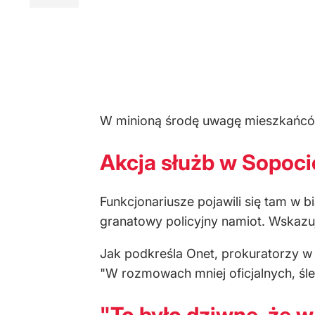
W minioną środę uwagę mieszkańców 
Akcja służb w Sopocie
Funkcjonariusze pojawili się tam w
granatowy policyjny namiot. Wskaz
Jak podkreśla Onet, prokuratorzy w 
"W rozmowach mniej oficjalnych, śl
"To było dziwne, że 