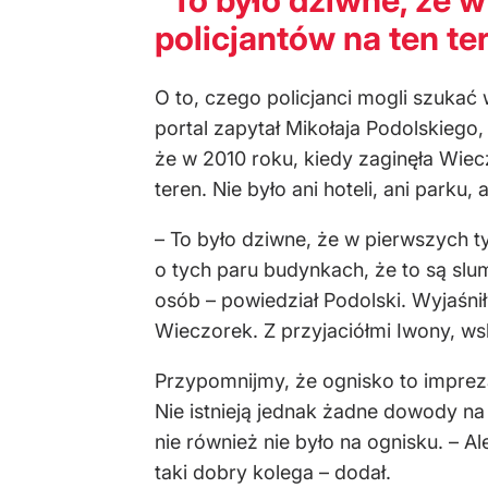
policjantów na ten te
O to, czego policjanci mogli szukać
portal zapytał Mikołaja Podolskiego
że w 2010 roku, kiedy zaginęła Wiecz
teren. Nie było ani hoteli, ani parku,
– To było dziwne, że w pierwszych t
o tych paru budynkach, że to są slu
osób – powiedział Podolski. Wyjaśn
Wieczorek. Z przyjaciółmi Iwony, wsk
Przypomnijmy, że ognisko to impreza
Nie istnieją jednak żadne dowody na
nie również nie było na ognisku. – A
taki dobry kolega – dodał.