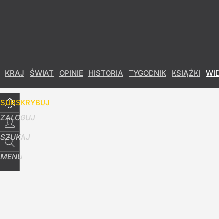
Udostępnij
3
Skomentuj
KRAJ
ŚWIAT
OPINIE
HISTORIA
TYGODNIK
KSIĄŻKI
WI
SUBSKRYBUJ
ZALOGUJ
SZUKAJ
MENU