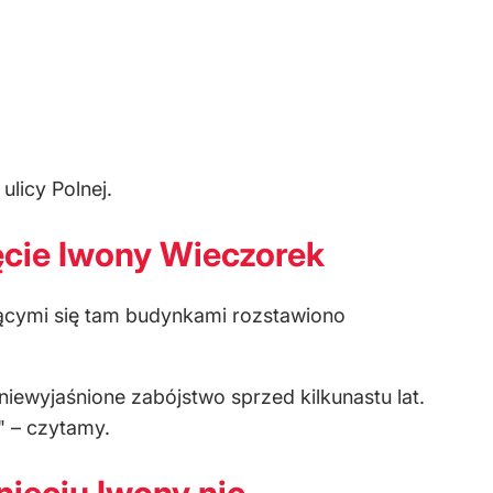
licy Polnej.
ięcie Iwony Wieczorek
jącymi się tam budynkami rozstawiono
niewyjaśnione zabójstwo sprzed kilkunastu lat.
" – czytamy.
nięciu Iwony nic