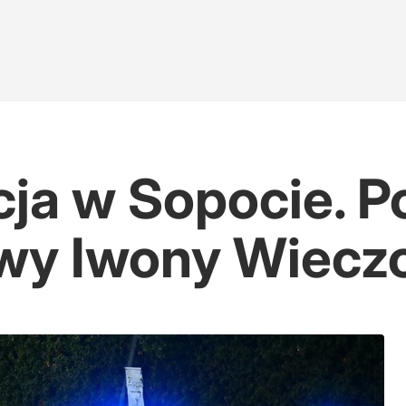
ja w Sopocie. Po
wy Iwony Wiecz