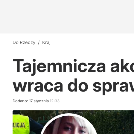
Do Rzeczy
/
Kraj
Tajemnicza akc
wraca do spra
Dodano:
17
stycznia
12:33