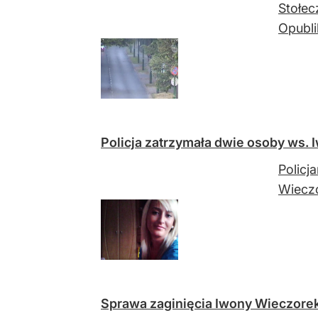
Stołec
Opubli
Policja zatrzymała dwie osoby ws.
Policj
Wiecz
Sprawa zaginięcia Iwony Wieczorek.