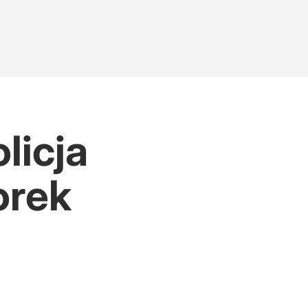
licja
orek