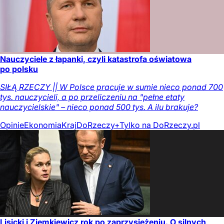
Nauczyciele z łapanki, czyli katastrofa oświatowa
po polsku
SIŁĄ RZECZY || W Polsce pracuje w sumie nieco ponad 700
tys. nauczycieli, a po przeliczeniu na "pełne etaty
nauczycielskie" – nieco ponad 500 tys. A ilu brakuje?
Opinie
Ekonomia
Kraj
DoRzeczy+
Tylko na DoRzeczy.pl
Lisicki i Ziemkiewicz rok po zaprzysiężeniu. O silnych