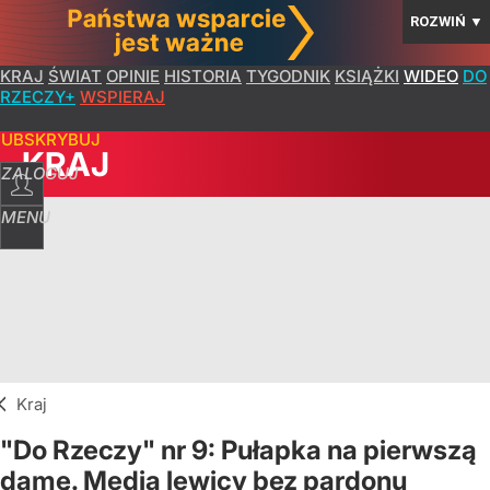
ROZWIŃ
▼
KRAJ
ŚWIAT
OPINIE
HISTORIA
TYGODNIK
KSIĄŻKI
WIDEO
DO
RZECZY+
WSPIERAJ
SUBSKRYBUJ
KRAJ
ZALOGUJ
MENU
Kraj
"Do Rzeczy" nr 9: Pułapka na pierwszą
damę. Media lewicy bez pardonu