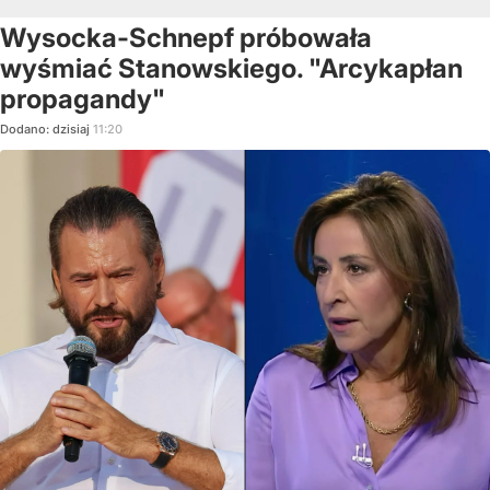
Wysocka-Schnepf próbowała
wyśmiać Stanowskiego. "Arcykapłan
propagandy"
Dodano:
dzisiaj
11:20