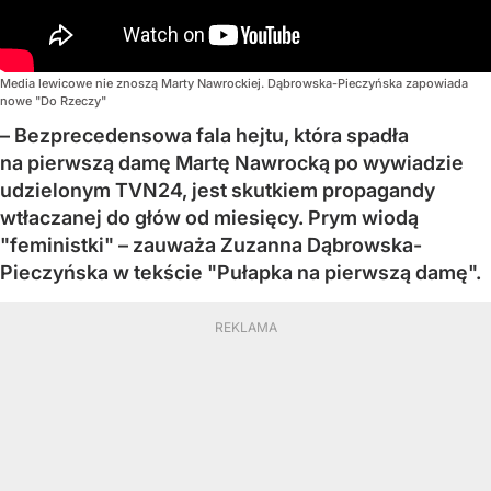
Media lewicowe nie znoszą Marty Nawrockiej. Dąbrowska-Pieczyńska zapowiada
nowe "Do Rzeczy"
– Bezprecedensowa fala hejtu, która spadła
na pierwszą damę Martę Nawrocką po wywiadzie
udzielonym TVN24, jest skutkiem propagandy
wtłaczanej do głów od miesięcy. Prym wiodą
"feministki" – zauważa Zuzanna Dąbrowska-
Pieczyńska w tekście "Pułapka na pierwszą damę".