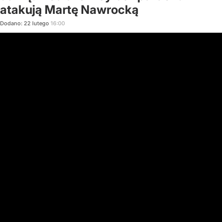
atakują Martę Nawrocką
Dodano:
22
lutego
16:00