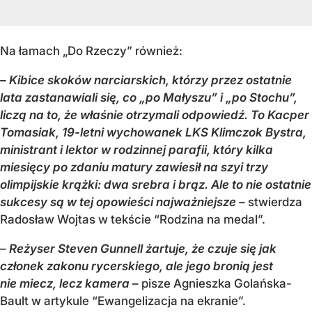
Na łamach „Do Rzeczy” również:
– Kibice skoków narciarskich, którzy przez ostatnie
lata zastanawiali się, co „po Małyszu” i „po Stochu”,
liczą na to, że właśnie otrzymali odpowiedź. To Kacper
Tomasiak, 19-letni wychowanek LKS Klimczok Bystra,
ministrant i lektor w rodzinnej parafii, który kilka
miesięcy po zdaniu matury zawiesił na szyi trzy
olimpijskie krążki: dwa srebra i brąz. Ale to nie ostatnie
sukcesy są w tej opowieści najważniejsze
–
stwierdza
Radosław Wojtas w tekście “Rodzina na medal”.
–
Reżyser Steven Gunnell żartuje, że czuje się jak
członek zakonu rycerskiego, ale jego bronią jest
nie miecz, lecz kamera
–
pisze Agnieszka Golańska-
Bault w artykule “Ewangelizacja na ekranie”.