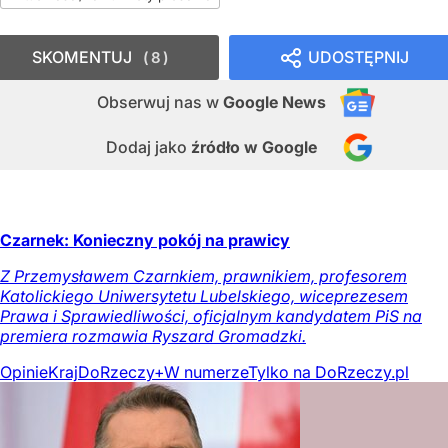
SKOMENTUJ
UDOSTĘPNIJ
8
Obserwuj nas
w
Google News
Dodaj jako
źródło w Google
Czarnek: Konieczny pokój na prawicy
Z Przemysławem Czarnkiem, prawnikiem, profesorem
Katolickiego Uniwersytetu Lubelskiego, wiceprezesem
Prawa i Sprawiedliwości, oficjalnym kandydatem PiS na
premiera rozmawia Ryszard Gromadzki.
Opinie
Kraj
DoRzeczy+
W numerze
Tylko na DoRzeczy.pl