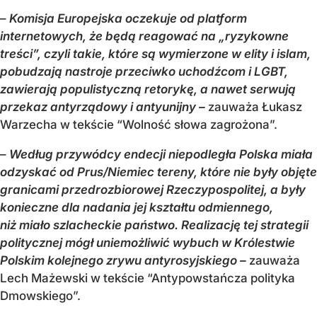
–
Komisja Europejska oczekuje od platform
internetowych, że będą reagować na „ryzykowne
treści”, czyli takie, które są wymierzone w elity i islam,
pobudzają nastroje przeciwko uchodźcom i LGBT,
zawierają populistyczną retorykę, a nawet serwują
przekaz antyrządowy i antyunijny –
zauważa Łukasz
Warzecha w tekście “Wolność słowa zagrożona”.
–
Według przywódcy endecji niepodległa Polska miała
odzyskać od Prus/Niemiec tereny, które nie były objęte
granicami przedrozbiorowej Rzeczypospolitej, a były
konieczne dla nadania jej kształtu odmiennego,
niż miało szlacheckie państwo. Realizację tej strategii
politycznej mógł uniemożliwić wybuch w Królestwie
Polskim kolejnego zrywu antyrosyjskiego –
zauważa
Lech Mażewski w tekście “Antypowstańcza polityka
Dmowskiego”.