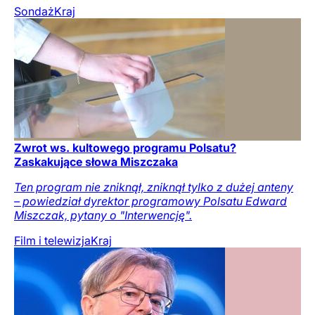
Sondaż
Kraj
Zwrot ws. kultowego programu Polsatu?
Zaskakujące słowa Miszczaka
Ten program nie zniknął, zniknął tylko z dużej anteny
– powiedział dyrektor programowy Polsatu Edward
Miszczak, pytany o "Interwencję".
Film i telewizja
Kraj