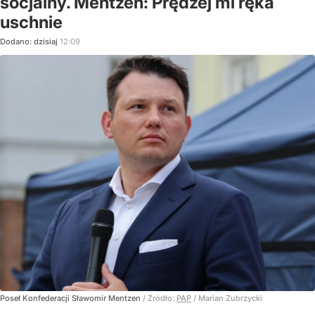
socjalny. Mentzen: Prędzej mi ręka
uschnie
Dodano:
dzisiaj
12:09
Poseł Konfederacji Sławomir Mentzen
/ Źródło:
PAP
/
Marian Zubrzycki