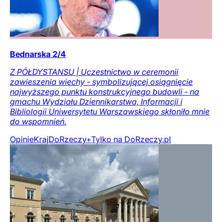
Bednarska 2/4
Z PÓŁDYSTANSU | Uczestnictwo w ceremonii
zawieszenia wiechy - symbolizującej osiągnięcie
najwyższego punktu konstrukcyjnego budowli - na
gmachu Wydziału Dziennikarstwa, Informacji i
Bibliologii Uniwersytetu Warszawskiego skłoniło mnie
do wspomnień.
Opinie
Kraj
DoRzeczy+
Tylko na DoRzeczy.pl