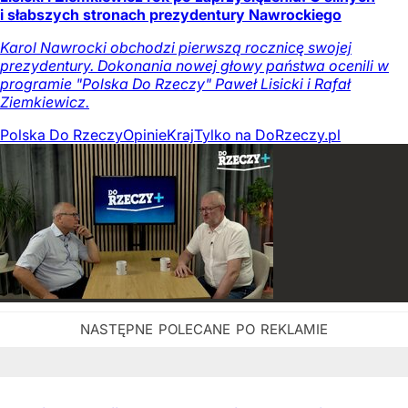
i słabszych stronach prezydentury Nawrockiego
Karol Nawrocki obchodzi pierwszą rocznicę swojej
prezydentury. Dokonania nowej głowy państwa ocenili w
programie "Polska Do Rzeczy" Paweł Lisicki i Rafał
Ziemkiewicz.
Polska Do Rzeczy
Opinie
Kraj
Tylko na DoRzeczy.pl