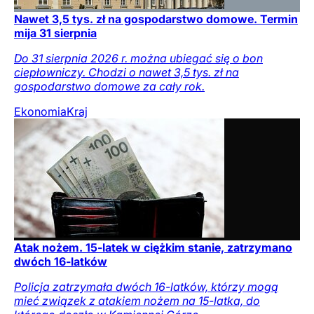
Nawet 3,5 tys. zł na gospodarstwo domowe. Termin
mija 31 sierpnia
Do 31 sierpnia 2026 r. można ubiegać się o bon
ciepłowniczy. Chodzi o nawet 3,5 tys. zł na
gospodarstwo domowe za cały rok.
Ekonomia
Kraj
Atak nożem. 15-latek w ciężkim stanie, zatrzymano
dwóch 16-latków
Policja zatrzymała dwóch 16-latków, którzy mogą
mieć związek z atakiem nożem na 15-latka, do