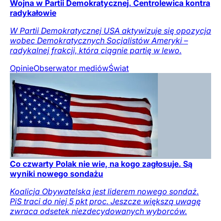
Wojna w Partii Demokratycznej. Centrolewica kontra
radykałowie
W Partii Demokratycznej USA aktywizuje się opozycja
wobec Demokratycznych Socjalistów Ameryki –
radykalnej frakcji, która ciągnie partię w lewo.
Opinie
Obserwator mediów
Świat
Co czwarty Polak nie wie, na kogo zagłosuje. Są
wyniki nowego sondażu
Koalicja Obywatelska jest liderem nowego sondaż.
PiS traci do niej 5 pkt proc. Jeszcze większą uwagę
zwraca odsetek niezdecydowanych wyborców.