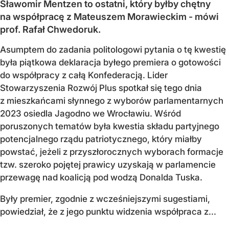
Sławomir Mentzen to ostatni, który byłby chętny
na współpracę z Mateuszem Morawieckim - mówi
prof. Rafał Chwedoruk.
Asumptem do zadania politologowi pytania o tę kwestię
była piątkowa deklaracja byłego premiera o gotowości
do współpracy z całą Konfederacją. Lider
Stowarzyszenia Rozwój Plus spotkał się tego dnia
z mieszkańcami słynnego z wyborów parlamentarnych
2023 osiedla Jagodno we Wrocławiu. Wśród
poruszonych tematów była kwestia składu partyjnego
potencjalnego rządu patriotycznego, który miałby
powstać, jeżeli z przyszłorocznych wyborach formacje
tzw. szeroko pojętej prawicy uzyskają w parlamencie
przewagę nad koalicją pod wodzą Donalda Tuska.
Były premier, zgodnie z wcześniejszymi sugestiami,
powiedział, że z jego punktu widzenia współpraca z...