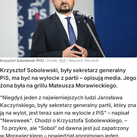
Krzysztof Sobolewski (PiS)
/ Źródło:
PAP
/
Wojciech Olkuśnik
Krzysztof Sobolewski, były sekretarz generalny
PiS, ma być na wylocie z partii – opisują media. Jego
żona była na grillu Mateusza Morawieckiego.
"Niegdyś jeden z najwierniejszych ludzi Jarosława
Kaczyńskiego, były sekretarz generalny partii, który zna
ją na wylot, jest teraz sam na wylocie z PiS" – napisał
"Newsweek". Chodzi o Krzysztofa Sobolewskiego. –
To przykre, ale "Sobol" od dawna jest już zapatrzony
w Morawieckiego – powiedział anonimowo jeden