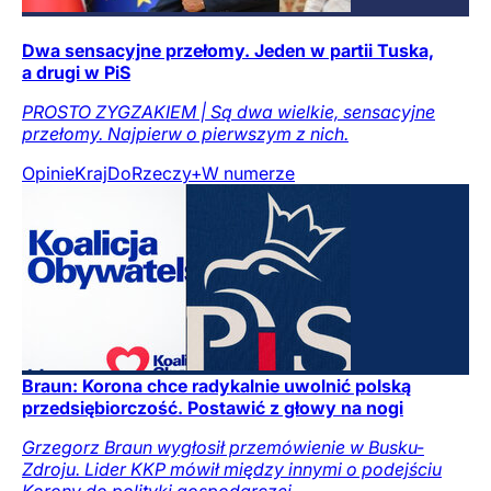
Dwa sensacyjne przełomy. Jeden w partii Tuska,
a drugi w PiS
PROSTO ZYGZAKIEM | Są dwa wielkie, sensacyjne
przełomy. Najpierw o pierwszym z nich.
Opinie
Kraj
DoRzeczy+
W numerze
Braun: Korona chce radykalnie uwolnić polską
przedsiębiorczość. Postawić z głowy na nogi
Grzegorz Braun wygłosił przemówienie w Busku-
Zdroju. Lider KKP mówił między innymi o podejściu
Korony do polityki gospodarczej.