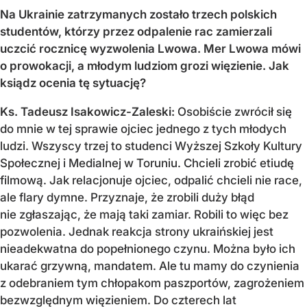
Na Ukrainie zatrzymanych zostało trzech polskich
studentów, którzy przez odpalenie rac zamierzali
uczcić rocznicę wyzwolenia Lwowa. Mer Lwowa mówi
o prowokacji, a młodym ludziom grozi więzienie. Jak
ksiądz ocenia tę sytuację?
Ks. Tadeusz Isakowicz-Zaleski:
Osobiście zwrócił się
do mnie w tej sprawie ojciec jednego z tych młodych
ludzi. Wszyscy trzej to studenci Wyższej Szkoły Kultury
Społecznej i Medialnej w Toruniu. Chcieli zrobić etiudę
filmową. Jak relacjonuje ojciec, odpalić chcieli nie race,
ale flary dymne. Przyznaje, że zrobili duży błąd
nie zgłaszając, że mają taki zamiar. Robili to więc bez
pozwolenia. Jednak reakcja strony ukraińskiej jest
nieadekwatna do popełnionego czynu. Można było ich
ukarać grzywną, mandatem. Ale tu mamy do czynienia
z odebraniem tym chłopakom paszportów, zagrożeniem
bezwzględnym więzieniem. Do czterech lat