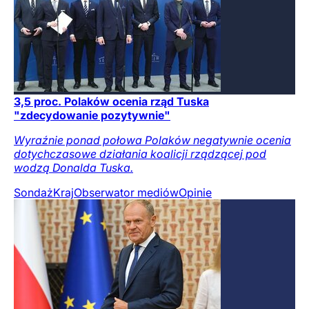
3,5 proc. Polaków ocenia rząd Tuska
"zdecydowanie pozytywnie"
Wyraźnie ponad połowa Polaków negatywnie ocenia
dotychczasowe działania koalicji rządzącej pod
wodzą Donalda Tuska.
Sondaż
Kraj
Obserwator mediów
Opinie