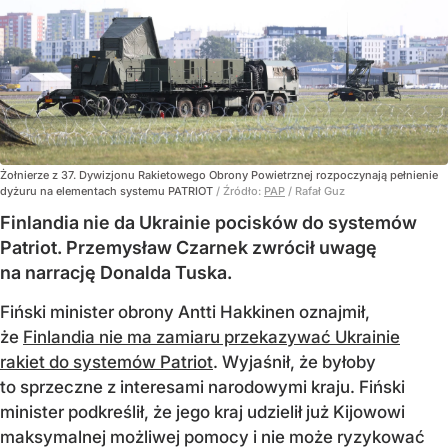
Żołnierze z 37. Dywizjonu Rakietowego Obrony Powietrznej rozpoczynają pełnienie
dyżuru na elementach systemu PATRIOT
/ Źródło:
PAP
/
Rafał Guz
Finlandia nie da Ukrainie pocisków do systemów
Patriot. Przemysław Czarnek zwrócił uwagę
na narrację Donalda Tuska.
Fiński minister obrony Antti Hakkinen oznajmił,
że
Finlandia nie ma zamiaru przekazywać Ukrainie
rakiet do systemów Patriot
. Wyjaśnił, że byłoby
to sprzeczne z interesami narodowymi kraju. Fiński
minister podkreślił, że jego kraj udzielił już Kijowowi
maksymalnej możliwej pomocy i nie może ryzykować