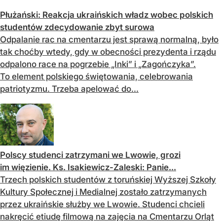
Płużański: Reakcja ukraińskich władz wobec polskich
studentów zdecydowanie zbyt surowa
Odpalanie rac na cmentarzu jest sprawą normalną, było
tak choćby wtedy, gdy w obecności prezydenta i rządu
odpalono race na pogrzebie „Inki” i „Zagończyka”.
To element polskiego świętowania, celebrowania
patriotyzmu. Trzeba apelować do...
Polscy studenci zatrzymani we Lwowie, grozi
im więzienie. Ks. Isakiewicz-Zaleski: Panie...
Trzech polskich studentów z toruńskiej Wyższej Szkoły
Kultury Społecznej i Medialnej zostało zatrzymanych
przez ukraińskie służby we Lwowie. Studenci chcieli
nakręcić etiudę filmową na zajęcia na Cmentarzu Orląt