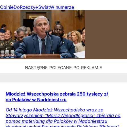
Opinie
DoRzeczy+
Świat
W numerze
Młodzież Wszechpolska zebrała 250 tysięcy zł
na Polaków w Naddniestrzu
Od 14 lutego Młodzież Wszechpolska wraz ze
Stowarzyszeniem "Marsz Niepodległości" zbierała na
pomoc materialną dla Polaków w Naddniestrzu
skupionej wokół Stowarzyszenia Polskiego "Polonia"