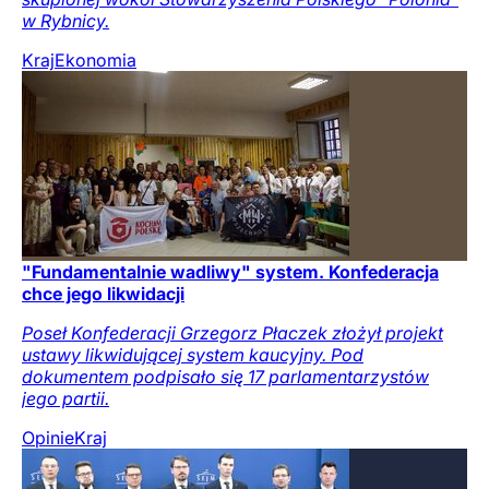
w Rybnicy.
Kraj
Ekonomia
"Fundamentalnie wadliwy" system. Konfederacja
chce jego likwidacji
Poseł Konfederacji Grzegorz Płaczek złożył projekt
ustawy likwidującej system kaucyjny. Pod
dokumentem podpisało się 17 parlamentarzystów
jego partii.
Opinie
Kraj