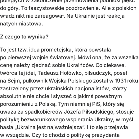
poległych w zakończenie przemówienia podniósł pięść
do góry. To faszystowskie pozdrowienie. Alle z polskich
władz nikt nie zareagował. Na Ukrainie jest reakcja
natychmiastowa.
Z czego to wynika?
To jest tzw. idea prometejska, która powstała
po pierwszej wojnie światowej. Mówi ona, że za wszelka
cenę należy zjednać sobie Ukraińców. Co ciekawe,
twórca tej idei, Tadeusz Hołówko, piłsudczyk, poseł
na Sejm, pułkownik Wojska Polskiego został w 1931 roku
zastrzelony przez ukraińskich nacjonalistów, którzy
absolutnie nie chcieli słyszeć o jakimś poważnym
porozumieniu z Polską. Tym niemniej PiS, który się
uważa za spadkobierców Józefa Piłsudskiego, stosuje
politykę bezwarunkowego wspierania Ukrainy, w myśl
hasła „Ukraina jest najważniejsza”. I to się przejawia
w wszędzie. Czy to chodzi o politykę prezydenta