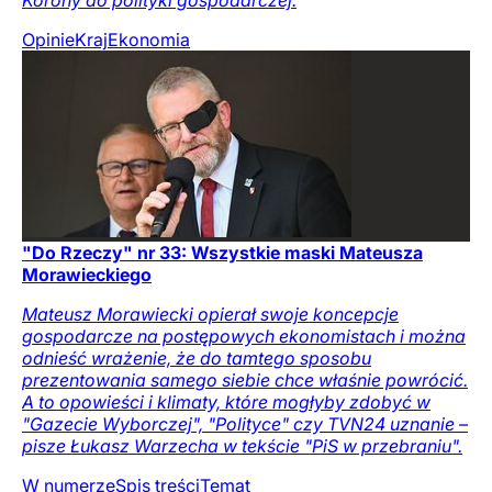
Opinie
Kraj
Ekonomia
"Do Rzeczy" nr 33: Wszystkie maski Mateusza
Morawieckiego
Mateusz Morawiecki opierał swoje koncepcje
gospodarcze na postępowych ekonomistach i można
odnieść wrażenie, że do tamtego sposobu
prezentowania samego siebie chce właśnie powrócić.
A to opowieści i klimaty, które mogłyby zdobyć w
"Gazecie Wyborczej", "Polityce" czy TVN24 uznanie –
pisze Łukasz Warzecha w tekście "PiS w przebraniu".
W numerze
Spis treści
Temat