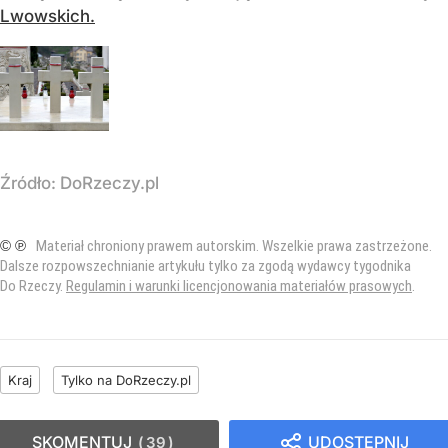
Lwowskich.
Źródło:
DoRzeczy.pl
© ℗
Materiał chroniony prawem autorskim. Wszelkie prawa zastrzeżone.
Dalsze rozpowszechnianie artykułu tylko za zgodą wydawcy tygodnika
Do Rzeczy.
Regulamin i warunki licencjonowania materiałów prasowych
.
Kraj
Tylko na DoRzeczy.pl
SKOMENTUJ
UDOSTĘPNIJ
39