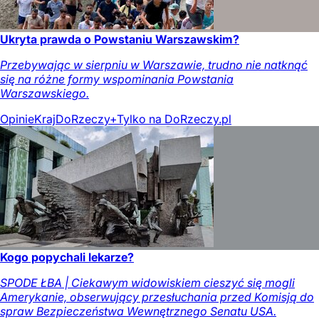
Ukryta prawda o Powstaniu Warszawskim?
Przebywając w sierpniu w Warszawie, trudno nie natknąć
się na różne formy wspominania Powstania
Warszawskiego.
Opinie
Kraj
DoRzeczy+
Tylko na DoRzeczy.pl
Kogo popychali lekarze?
SPODE ŁBA | Ciekawym widowiskiem cieszyć się mogli
Amerykanie, obserwujący przesłuchania przed Komisją do
spraw Bezpieczeństwa Wewnętrznego Senatu USA.