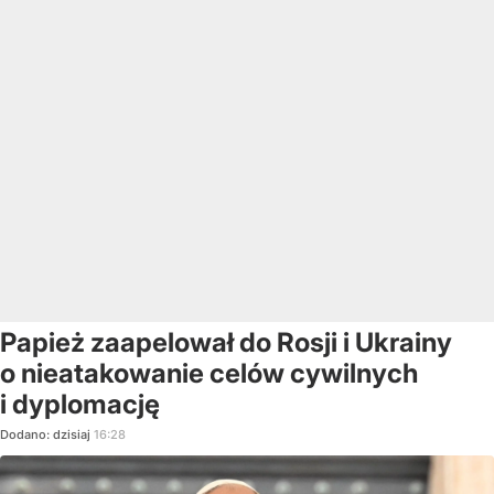
Papież zaapelował do Rosji i Ukrainy
o nieatakowanie celów cywilnych
i dyplomację
Dodano:
dzisiaj
16:28