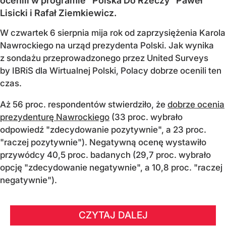
ocenili w programie "Polska Do Rzeczy" Paweł
Lisicki i Rafał Ziemkiewicz.
W czwartek 6 sierpnia mija rok od zaprzysiężenia Karola
Nawrockiego na urząd prezydenta Polski. Jak wynika
z sondażu przeprowadzonego przez United Surveys
by IBRiS dla Wirtualnej Polski, Polacy dobrze ocenili ten
czas.
Aż 56 proc. respondentów stwierdziło, że
dobrze ocenia
prezydenturę Nawrockiego
(33 proc. wybrało
odpowiedź "zdecydowanie pozytywnie", a 23 proc.
"raczej pozytywnie"). Negatywną ocenę wystawiło
przywódcy 40,5 proc. badanych (29,7 proc. wybrało
opcję "zdecydowanie negatywnie", a 10,8 proc. "raczej
negatywnie").
CZYTAJ DALEJ