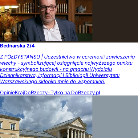
Bednarska 2/4
Z PÓŁDYSTANSU | Uczestnictwo w ceremonii zawieszenia
wiechy - symbolizującej osiągnięcie najwyższego punktu
konstrukcyjnego budowli - na gmachu Wydziału
Dziennikarstwa, Informacji i Bibliologii Uniwersytetu
Warszawskiego skłoniło mnie do wspomnień.
Opinie
Kraj
DoRzeczy+
Tylko na DoRzeczy.pl