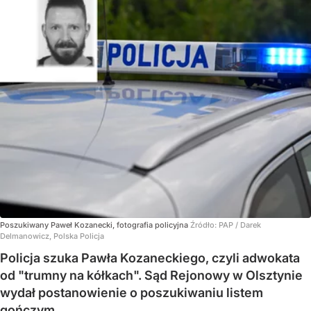
Poszukiwany Paweł Kozanecki, fotografia policyjna
Źródło:
PAP
/
Darek
Delmanowicz, Polska Policja
Policja szuka Pawła Kozaneckiego, czyli adwokata
od "trumny na kółkach". Sąd Rejonowy w Olsztynie
wydał postanowienie o poszukiwaniu listem
gończym.