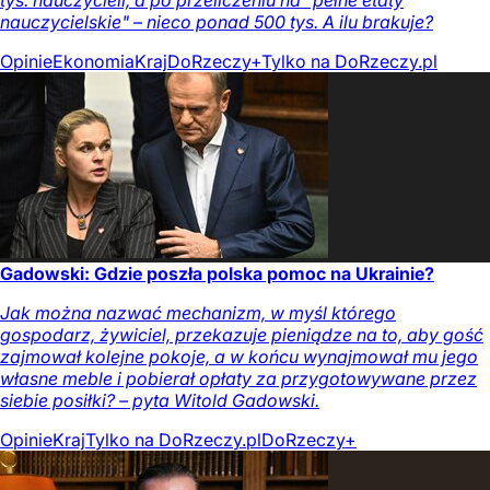
nauczycielskie" – nieco ponad 500 tys. A ilu brakuje?
Opinie
Ekonomia
Kraj
DoRzeczy+
Tylko na DoRzeczy.pl
Gadowski: Gdzie poszła polska pomoc na Ukrainie?
Jak można nazwać mechanizm, w myśl którego
gospodarz, żywiciel, przekazuje pieniądze na to, aby gość
zajmował kolejne pokoje, a w końcu wynajmował mu jego
własne meble i pobierał opłaty za przygotowywane przez
siebie posiłki? – pyta Witold Gadowski.
Opinie
Kraj
Tylko na DoRzeczy.pl
DoRzeczy+