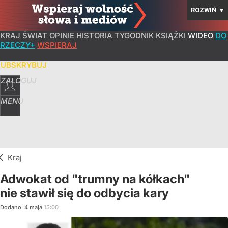
ROZWIŃ
▼
KRAJ
ŚWIAT
OPINIE
HISTORIA
TYGODNIK
KSIĄŻKI
WIDEO
DO
RZECZY+
WSPIERAJ
SUBSKRYBUJ
ZALOGUJ
MENU
Kraj
Adwokat od "trumny na kółkach"
nie stawił się do odbycia kary
Dodano:
4
maja
15:00