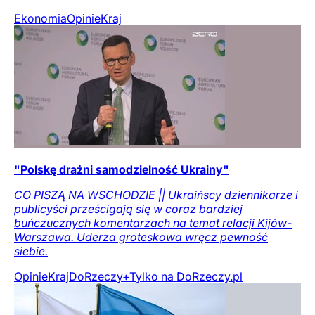
Ekonomia
Opinie
Kraj
"Polskę drażni samodzielność Ukrainy"
CO PISZĄ NA WSCHODZIE || Ukraińscy dziennikarze i
publicyści prześcigają się w coraz bardziej
buńczucznych komentarzach na temat relacji Kijów-
Warszawa. Uderza groteskowa wręcz pewność
siebie.
Opinie
Kraj
DoRzeczy+
Tylko na DoRzeczy.pl