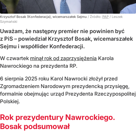
Krzysztof Bosak (Konfederacja), wicemarszałek Sejmu
/ Źródło:
PAP
/
Leszek
Szymański
Uważam, że następny premier nie powinien być
z PiS – powiedział Krzysztof Bosak, wicemarszałek
Sejmu i współlider Konfederacji.
W czwartek
minął rok od zaprzysiężenia
Karola
Nawrockiego na prezydenta RP.
6 sierpnia 2025 roku Karol Nawrocki złożył przed
Zgromadzeniem Narodowym prezydencką przysięgę,
formalnie obejmując urząd Prezydenta Rzeczypospolitej
Polskiej.
Rok prezydentury Nawrockiego.
Bosak podsumował