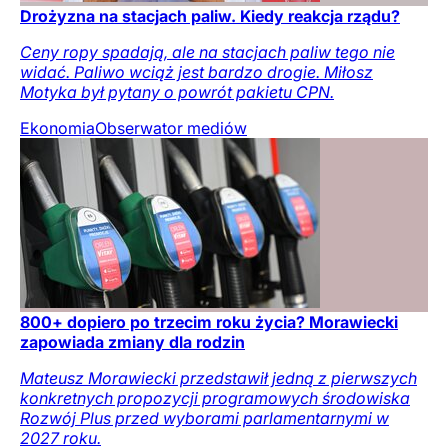
Drożyzna na stacjach paliw. Kiedy reakcja rządu?
Ceny ropy spadają, ale na stacjach paliw tego nie
widać. Paliwo wciąż jest bardzo drogie. Miłosz
Motyka był pytany o powrót pakietu CPN.
Ekonomia
Obserwator mediów
800+ dopiero po trzecim roku życia? Morawiecki
zapowiada zmiany dla rodzin
Mateusz Morawiecki przedstawił jedną z pierwszych
konkretnych propozycji programowych środowiska
Rozwój Plus przed wyborami parlamentarnymi w
2027 roku.