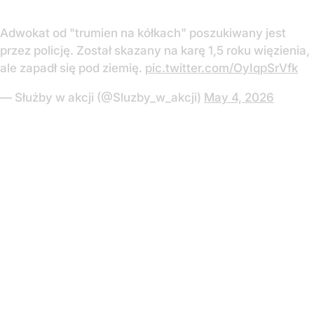
Adwokat od "trumien na kółkach" poszukiwany jest
przez policję. Został skazany na karę 1,5 roku więzienia,
ale zapadł się pod ziemię.
pic.twitter.com/OyIqpSrVfk
— Służby w akcji (@Sluzby_w_akcji)
May 4, 2026