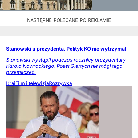
Stanowski u prezydenta. Polityk KO nie wytrzymał
Stanowski wystąpił podczas rocznicy prezydentury
Karola Nawrockiego. Poseł Giertych nie mógł tego
przemilczeć.
Kraj
Film i telewizja
Rozrywka