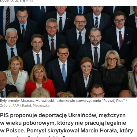
Dodano:
dzisiaj
9:52
Były premier Mateusz Morawiecki i członkowie stowarzyszenia "Rozwój Plus"
/
Źródło:
PAP
/
Radek Pietruszka
PiS proponuje deportację Ukraińców, mężczyzn
w wieku poborowym, którzy nie pracują legalnie
w Polsce. Pomysł skrytykował Marcin Horała, który