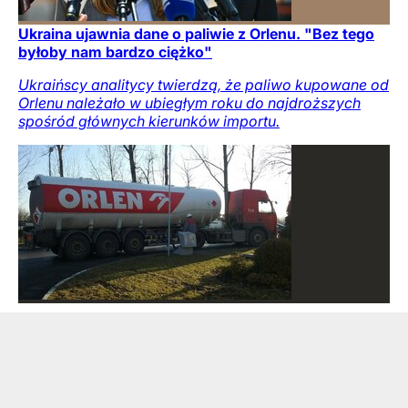
Ukraina ujawnia dane o paliwie z Orlenu. "Bez tego
byłoby nam bardzo ciężko"
Ukraińscy analitycy twierdzą, że paliwo kupowane od
Orlenu należało w ubiegłym roku do najdroższych
spośród głównych kierunków importu.