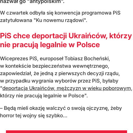
nazwał go "antypolskim".
W czwartek odbyła się konwencja programowa PiS
zatytułowana "Ku nowemu rządowi".
PiS chce deportacji Ukraińców, którzy
nie pracują legalnie w Polsce
Wiceprezes PiS, europoseł Tobiasz Bocheński,
w kontekście bezpieczeństwa wewnętrznego,
zapowiedział, że jedną z pierwszych decyzji rządu,
w przypadku wygrania wyborów przez PiS, byłaby
"
deportacja Ukraińców, mężczyzn w wieku poborowym,
którzy nie pracują legalnie w Polsce".
– Będą mieli okazję walczyć o swoją ojczyznę, żeby
horror tej wojny się szybko...