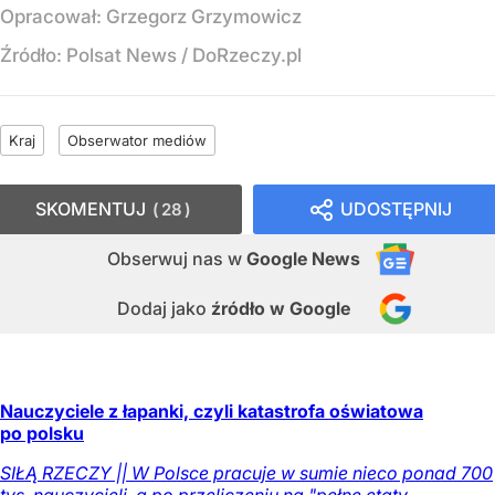
Opracował:
Grzegorz Grzymowicz
Źródło:
Polsat News
/
DoRzeczy.pl
Kraj
Obserwator mediów
SKOMENTUJ
UDOSTĘPNIJ
28
Obserwuj nas
w
Google News
Dodaj jako
źródło w Google
Nauczyciele z łapanki, czyli katastrofa oświatowa
po polsku
SIŁĄ RZECZY || W Polsce pracuje w sumie nieco ponad 700
tys. nauczycieli, a po przeliczeniu na "pełne etaty