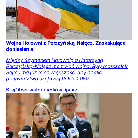
Wojna Hołowni z Pełczyńską-Nałęcz. Zaskakujące
doniesienia
Między Szymonem Hołownią a Katarzyną
Pełczyńską-Nałęcz ma trwać wojna. Były marszałek
Sejmu ma już mieć większość, aby obalić
przywództwo szefowej Polski 2050.
Kraj
Obserwator mediów
Opinie