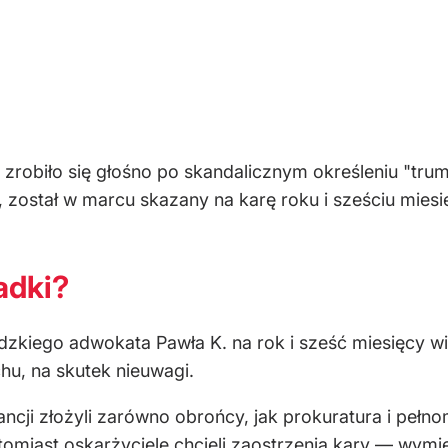
 zrobiło się głośno po skandalicznym określeniu "tr
 został w marcu skazany na karę roku i sześciu miesi
adki?
zkiego adwokata Pawła K. na rok i sześć miesięcy wi
hu, na skutek nieuwagi.
ancji złożyli zarówno obrońcy, jak prokuratura i pełn
omiast oskarżyciele chcieli zaostrzenia kary — wymie