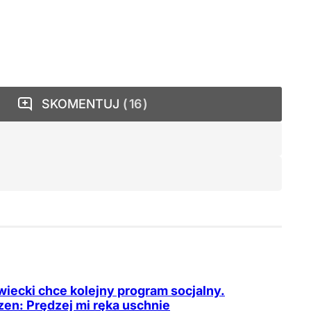
SKOMENTUJ
16
iecki chce kolejny program socjalny.
en: Prędzej mi ręka uschnie