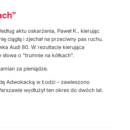
ach"
dług aktu oskarżenia, Paweł K., kierując
 ciągłą i zjechał na przeciwny pas ruchu.
a Audi 80. W rezultacie kierująca
e słowa o "trumnie na kółkach".
zamian za pieniądze.
adę Adwokacką w Łodzi – zawieszono
rszawie wydłużył ten okres do dwóch lat.