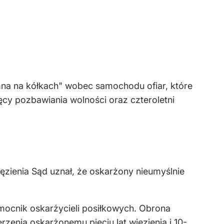
umna na kółkach" wobec samochodu ofiar, które
ęcy pozbawiania wolności oraz czteroletni
ęzienia Sąd uznał, że oskarżony nieumyślnie
omocnik oskarżycieli posiłkowych. Obrona
rzenia oskarżonemu pięciu lat więzienia i 10-