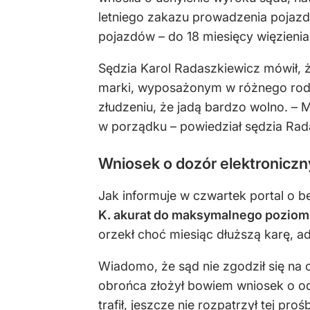
letniego zakazu prowadzenia pojazdó
pojazdów – do 18 miesięcy więzienia
Sędzia Karol Radaszkiewicz mówił, 
marki, wyposażonym w różnego rodz
złudzeniu, że jadą bardzo wolno. – 
w porządku – powiedział sędzia Rad
Wniosek o dozór elektroniczn
Jak informuje w czwartek portal o b
K. akurat do maksymalnego poziomu
orzekł choć miesiąc dłuższą karę, a
Wiadomo, że sąd nie zgodził się na
obrońca złożył bowiem wniosek o o
trafił, jeszcze nie rozpatrzył tej proś