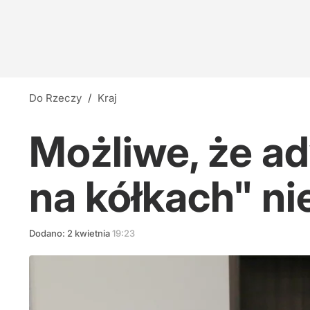
Do Rzeczy
/
Kraj
Możliwe, że a
na kółkach" nie
Dodano:
2
kwietnia
19:23