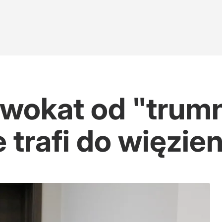
dwokat od "trum
 trafi do więzien