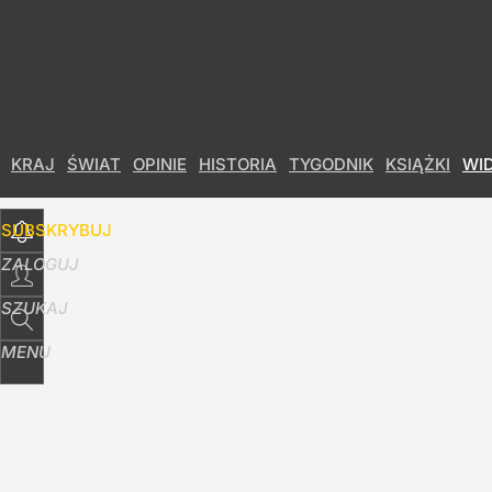
Udostępnij
16
Skomentuj
KRAJ
ŚWIAT
OPINIE
HISTORIA
TYGODNIK
KSIĄŻKI
WI
SUBSKRYBUJ
ZALOGUJ
SZUKAJ
MENU