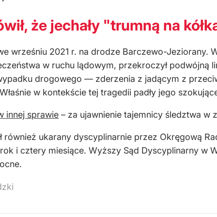
ówił, że jechały "trumną na kółk
e wrześniu 2021 r. na drodze Barczewo-Jeziorany. We
zeństwa w ruchu lądowym, przekroczył podwójną linię
ypadku drogowego — zderzenia z jadącym z przeciwk
 Właśnie w kontekście tej tragedii padły jego szokując
 innej sprawie
– za ujawnienie tajemnicy śledztwa w 
ł również ukarany dyscyplinarnie przez Okręgową R
k i cztery miesiące. Wyższy Sąd Dyscyplinarny w Wa
mocne.
dzki