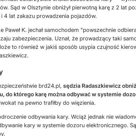
w. Sąd w Olsztynie obniżył pierwotną karę z 2 lat po
 i 4 lat zakazu prowadzenia pojazdów.
że Paweł K. jechał samochodem "powszechnie odbierany
aju zabezpieczenia. Uznał, że prowadzący taki sam
Może to również w jakiś sposób usypia czujność kiero
aszkiewicz.
y
ezpieczeństwie brd24.pl,
sędzia Radaszkiewicz obni
, do którego karę można odbywać w systemie dozoru
dwokat na pewno trafiłby do więzienia.
 odroczenie odbywania kary. Wciąż jednak nie wiadomo
dbywanie kary w systemie dozoru elektronicznego. S
by.