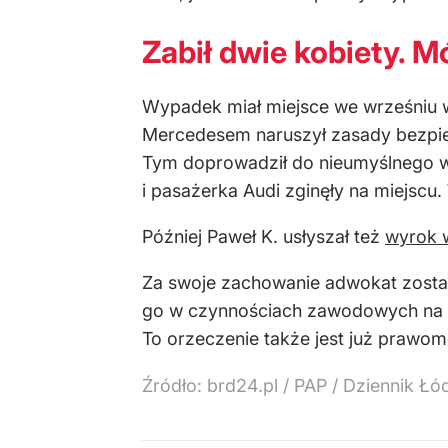
Zabił dwie kobiety. M
Wypadek miał miejsce we wrześniu w
Mercedesem naruszył zasady bezpiec
Tym doprowadził do nieumyślnego w
i pasażerka Audi zginęły na miejscu.
Później Paweł K. usłyszał też
wyrok w
Za swoje zachowanie adwokat zosta
go w czynnościach zawodowych na ro
To orzeczenie także jest już prawo
Źródło:
brd24.pl / PAP / Dziennik Łó