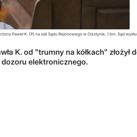
arżony Paweł K. (P) na sali Sądu Rejonowego w Olsztynie, 1 bm. Sąd w
ła K. od "trumny na kółkach" złożył 
dozoru elektronicznego.