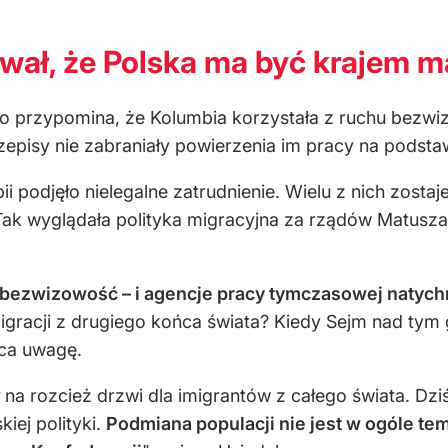
wał, że Polska ma być krajem m
 przypomina, że Kolumbia korzystała z ruchu bezwiz
przepisy nie zabraniały powierzenia im pracy na podst
i podjęło nielegalne zatrudnienie. Wielu z nich zosta
 Tak wyglądała polityka migracyjna za rządów Matusza M
 bezwizowość – i agencje pracy tymczasowej natychm
gracji z drugiego końca świata? Kiedy Sejm nad tym 
aca uwagę.
 na rozcież drzwi dla imigrantów z całego świata. Dz
iej polityki.
Podmiana populacji nie jest w ogóle t