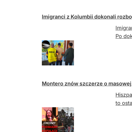
Imigranci z Kolumbii dokonali rozboj
Imigra
Po dok
Montero znów szczerze o masowej m
Hiszpa
to ost