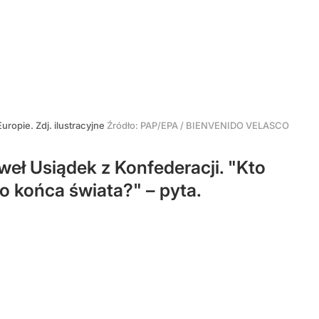
uropie. Zdj. ilustracyjne
Źródło:
PAP/EPA
/
BIENVENIDO VELASCO
weł Usiądek z Konfederacji. "Kto
o końca świata?" – pyta.