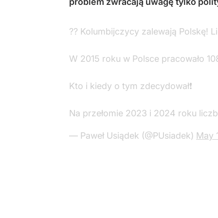
problem zwracają uwagę tylko polit
⁨?? Kolumbijczycy zalewają Polskę! L
W 2015 roku w Polsce pracowało 108 
Kto i kiedy o tym zdecydował❗
Na przełomie 2023 i 2024 roku licz
— Paweł Usiądek (@PUsiadek)
May 