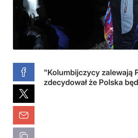
"Kolumbijczycy zalewają P
zdecydował że Polska będz