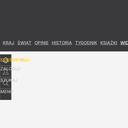
Udostępnij
19
Skomentuj
KRAJ
ŚWIAT
OPINIE
HISTORIA
TYGODNIK
KSIĄŻKI
WI
SUBSKRYBUJ
ZALOGUJ
SZUKAJ
MENU