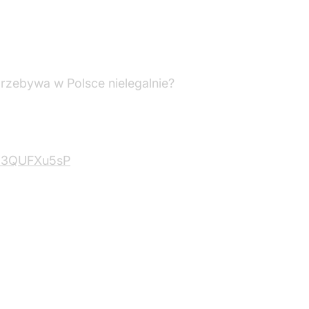
przebywa w Polsce nielegalnie?
/B3QUFXu5sP