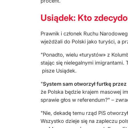
procent.
Usiądek: Kto zdecydo
Prawnik i członek Ruchu Narodowego
wjeżdżali do Polski jako turyści, a 
"Ponadto, wielu «turystów» z Kolumbi
stając się nielegalnymi imigrantami.
pisze Usiądek.
"
System sam otworzył furtkę przez
że Polska będzie krajem masowej imi
sprawie głos w referendum?" – zwr
"Nie, dekadę temu rząd PiS otworzył
Wszystko dzieje się na zapleczu polsk