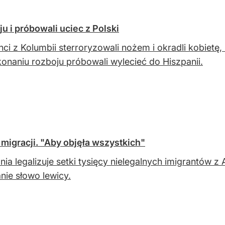
u i próbowali uciec z Polski
nci z Kolumbii sterroryzowali nożem i okradli kobietę
onaniu rozboju próbowali wylecieć do Hiszpanii.
igracji. "Aby objęła wszystkich"
nia legalizuje setki tysięcy nielegalnych imigrantów z 
anie słowo lewicy.