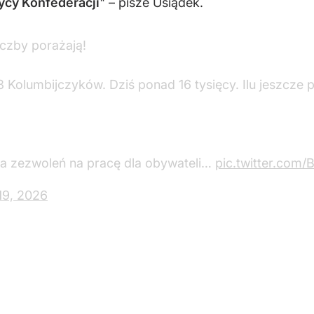
ycy Konfederacji
" – pisze Usiądek.
iczby porażają!
Kolumbijczyków. Dziś ponad 16 tysięcy. Ilu jeszcze 
ba zezwoleń na pracę dla obywateli…
pic.twitter.com
19, 2026