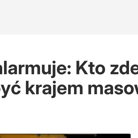
alarmuje: Kto zd
być krajem maso