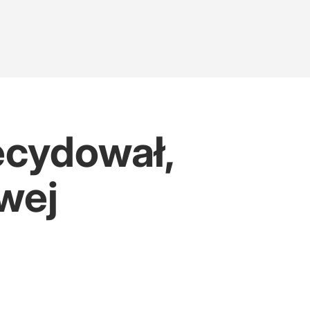
ecydował,
wej