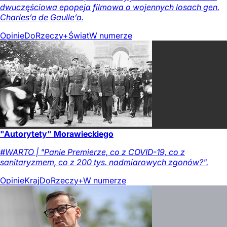
dwuczęściowa epopeja filmowa o wojennych losach gen.
Charles’a de Gaulle’a.
Opinie
DoRzeczy+
Świat
W numerze
"Autorytety" Morawieckiego
#WARTO | "Panie Premierze, co z COVID-19, co z
sanitaryzmem, co z 200 tys. nadmiarowych zgonów?".
Opinie
Kraj
DoRzeczy+
W numerze