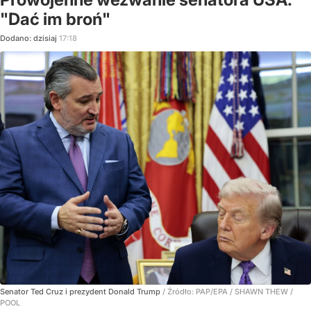
"Dać im broń"
Dodano:
dzisiaj
17:18
Senator Ted Cruz i prezydent Donald Trump
/ Źródło:
PAP/EPA
/
SHAWN THEW /
POOL