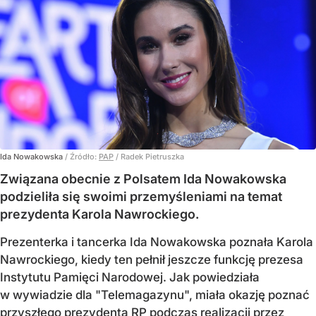
Ida Nowakowska
/ Źródło:
PAP
/
Radek Pietruszka
Związana obecnie z Polsatem Ida Nowakowska
podzieliła się swoimi przemyśleniami na temat
prezydenta Karola Nawrockiego.
Prezenterka i tancerka Ida Nowakowska poznała Karola
Nawrockiego, kiedy ten pełnił jeszcze funkcję prezesa
Instytutu Pamięci Narodowej. Jak powiedziała
w wywiadzie dla "Telemagazynu", miała okazję poznać
przyszłego prezydenta RP podczas realizacji przez