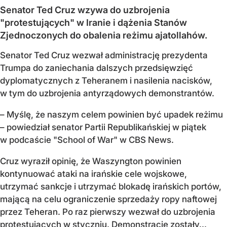
Senator Ted Cruz wzywa do uzbrojenia
"protestujących" w Iranie i dążenia Stanów
Zjednoczonych do obalenia reżimu ajatollahów.
Senator Ted Cruz wezwał administrację prezydenta
Trumpa do zaniechania dalszych przedsięwzięć
dyplomatycznych z Teheranem i nasilenia nacisków,
w tym do uzbrojenia antyrządowych demonstrantów.
– Myślę, że naszym celem powinien być upadek reżimu
– powiedział senator Partii Republikańskiej w piątek
w podcaście "School of War" w CBS News.
Cruz wyraził opinię, że Waszyngton powinien
kontynuować ataki na irańskie cele wojskowe,
utrzymać sankcje i utrzymać blokadę irańskich portów,
mającą na celu ograniczenie sprzedaży ropy naftowej
przez Teheran. Po raz pierwszy wezwał do uzbrojenia
protestujących w styczniu. Demonstracje zostały...