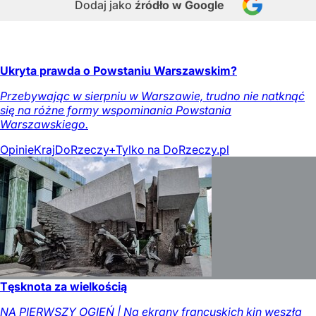
Dodaj jako
źródło w Google
Ukryta prawda o Powstaniu Warszawskim?
Przebywając w sierpniu w Warszawie, trudno nie natknąć
się na różne formy wspominania Powstania
Warszawskiego.
Opinie
Kraj
DoRzeczy+
Tylko na DoRzeczy.pl
Tęsknota za wielkością
NA PIERWSZY OGIEŃ | Na ekrany francuskich kin weszła