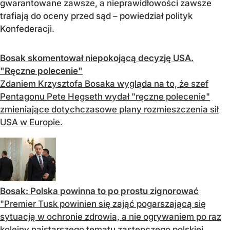
gwarantowane zawsze, a nieprawidłowości zawsze
trafiają do oceny przed sąd – powiedział polityk
Konfederacji.
Bosak skomentował niepokojącą decyzję USA.
"Ręczne polecenie"
Zdaniem Krzysztofa Bosaka wygląda na to, że szef
Pentagonu Pete Hegseth wydał "ręczne polecenie"
zmieniające dotychczasowe plany rozmieszczenia sił
USA w Europie.
Bosak: Polska powinna to po prostu zignorować
"Premier Tusk powinien się zająć pogarszającą się
sytuacją w ochronie zdrowia, a nie ogrywaniem po raz
kolejny najstarszego tematu zastępczego polskiej