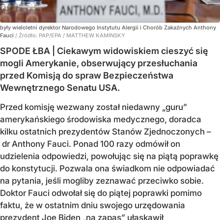
były wieloletni dyrektor Narodowego Instytutu Alergii i Chorób Zakaźnych Anthony
Fauci
/ Źródło:
PAP/EPA
/
MATTHEW KAMINSKY
SPODE ŁBA | Ciekawym widowiskiem cieszyć się
mogli Amerykanie, obserwujący przesłuchania
przed Komisją do spraw Bezpieczeństwa
Wewnętrznego Senatu USA.
Przed komisję wezwany został niedawny „guru”
amerykańskiego środowiska medycznego, doradca
kilku ostatnich prezydentów Stanów Zjednoczonych –
dr Anthony Fauci. Ponad 100 razy odmówił on
udzielenia odpowiedzi, powołując się na piątą poprawkę
do konstytucji. Pozwala ona świadkom nie odpowiadać
na pytania, jeśli mogliby zeznawać przeciwko sobie.
Doktor Fauci odwołał się do piątej poprawki pomimo
faktu, że w ostatnim dniu swojego urzędowania
prezydent Joe Biden „na zapas” ułaskawił