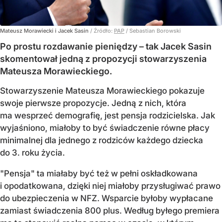
Mateusz Morawiecki i Jacek Sasin
/ Źródło:
PAP
/
Sebastian Borowski
Po prostu rozdawanie pieniędzy – tak Jacek Sasin
skomentował jedną z propozycji stowarzyszenia
Mateusza Morawieckiego.
Stowarzyszenie Mateusza Morawieckiego pokazuje
swoje pierwsze propozycje. Jedną z nich, która
ma wesprzeć demografię, jest pensja rodzicielska. Jak
wyjaśniono, miałoby to być świadczenie równe płacy
minimalnej dla jednego z rodziców każdego dziecka
do 3. roku życia.
"Pensja" ta miałaby być też w pełni oskładkowana
i opodatkowana, dzięki niej miałoby przysługiwać prawo
do ubezpieczenia w NFZ. Wsparcie byłoby wypłacane
zamiast świadczenia 800 plus. Według byłego premiera