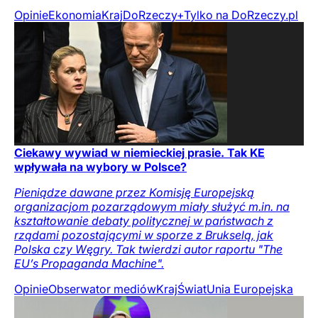
Opinie
Ekonomia
Kraj
DoRzeczy+
Tylko na DoRzeczy.pl
Ciekawy wywiad w niemieckiej prasie. Tak KE
wpływała na wybory w Polsce?
Pieniądze dawane przez Komisję Europejską
organizacjom pozarządowym miały służyć m.in. na
kształtowanie debaty politycznej w państwach z
rządami pozostającymi w sporze z Brukselą, jak
Polska czy Węgry. Tak twierdzi autor raportu "The
EU’s Propaganda Machine".
Opinie
Obserwator mediów
Kraj
Świat
Unia Europejska