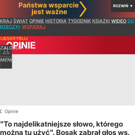
ROZWIŃ
▼
KRAJ
ŚWIAT
OPINIE
HISTORIA
TYGODNIK
KSIĄŻKI
WIDEO
DO
RZECZY+
WSPIERAJ
SUBSKRYBUJ
OPINIE
ZALOGUJ
MENU
Opinie
"To najdelikatniejsze słowo, którego
można tu użyć". Bosak zabrał głos ws.