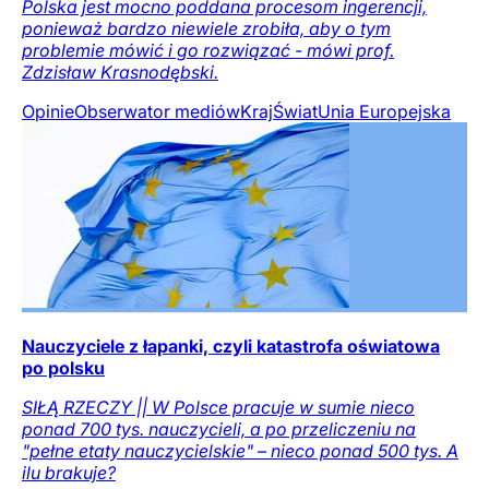
Polska jest mocno poddana procesom ingerencji,
ponieważ bardzo niewiele zrobiła, aby o tym
problemie mówić i go rozwiązać - mówi prof.
Zdzisław Krasnodębski.
Opinie
Obserwator mediów
Kraj
Świat
Unia Europejska
Nauczyciele z łapanki, czyli katastrofa oświatowa
po polsku
SIŁĄ RZECZY || W Polsce pracuje w sumie nieco
ponad 700 tys. nauczycieli, a po przeliczeniu na
"pełne etaty nauczycielskie" – nieco ponad 500 tys. A
ilu brakuje?