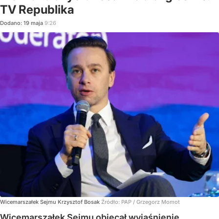
TV Republika
Dodano:
19
maja
9:26
Wicemarszałek Sejmu Krzysztof Bosak
Źródło:
PAP
/
Grzegorz Momot
Wicemarszałek Sejmu obiecał wyjaśnienie