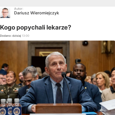
Autor:
Dariusz Wieromiejczyk
Kogo popychali lekarze?
Dodano:
dzisiaj
13:00