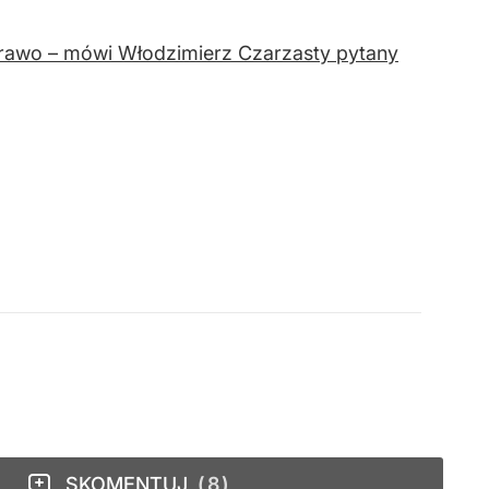
 prawo – mówi Włodzimierz Czarzasty pytany
SKOMENTUJ
8