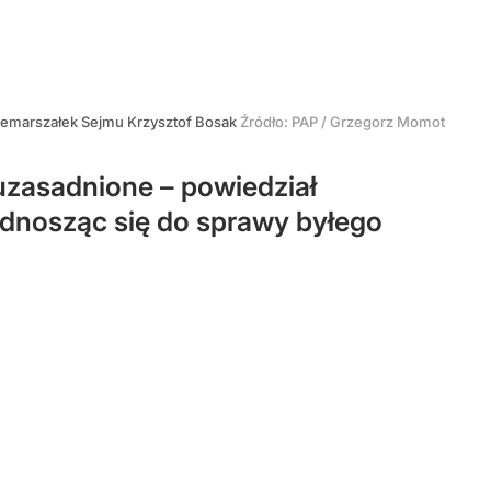
emarszałek Sejmu Krzysztof Bosak
Źródło:
PAP
/
Grzegorz Momot
euzasadnione – powiedział
odnosząc się do sprawy byłego