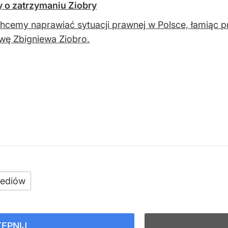
 o zatrzymaniu Ziobry
chcemy naprawiać sytuacji prawnej w Polsce, łamiąc
wę Zbigniewa Ziobro.
ediów
ĘPNIJ