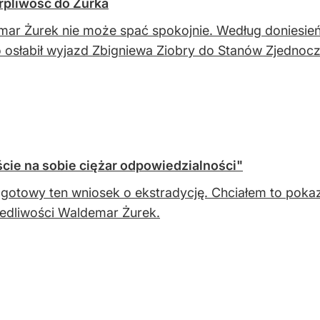
erpliwość do Żurka
ar Żurek nie może spać spokojnie. Według doniesień 
osłabił wyjazd Zbigniewa Ziobry do Stanów Zjednoc
cie na sobie ciężar odpowiedzialności"
otowy ten wniosek o ekstradycję. Chciałem to pokaz
edliwości Waldemar Żurek.