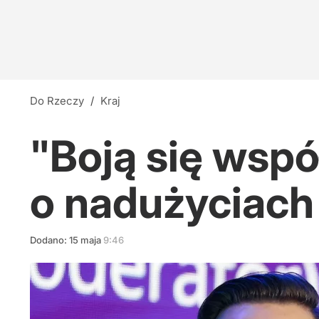
Do Rzeczy
/
Kraj
"Boją się wspó
o nadużyciach
Dodano:
15
maja
9:46