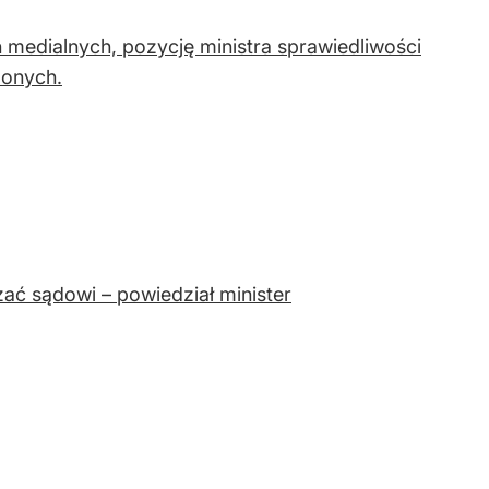
medialnych, pozycję ministra sprawiedliwości
zonych.
ać sądowi – powiedział minister