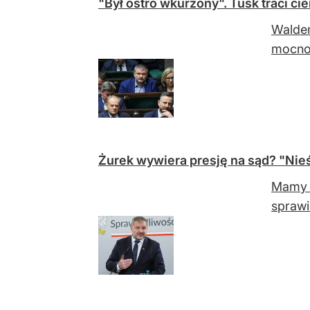
"Był ostro wkurzony". Tusk traci ci
Waldem
mocno 
Żurek wywiera presję na sąd? "Nieś
Mamy g
sprawi