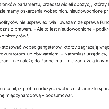
łonków parlamentu, przedstawicieli opozycji, którzy 
zie mamy oskarżenia wobec nich, nieudowodnione pr
 polityków nie usprawiedliwia i uważam że sprawa Fun
zna z prawem. – Ale to jest nieudowodnione – podkreś
kołnierzyków".
ię stosować wobec gangsterów, którzy zagrażają wręc
prokuratorom lub obywatelom. – Natomiast urzędnicy,
rami, nie należą do żadnej mafii, nie zagrażają innym 
cenił, iż próba nadużycia wobec nich aresztu sparali
hronę międzynarodową – podsumował.