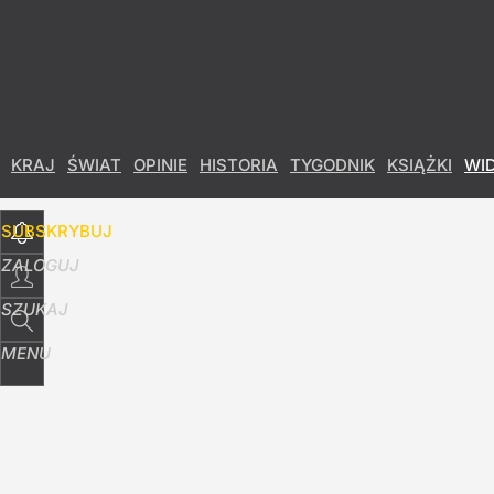
Udostępnij
8
Skomentuj
KRAJ
ŚWIAT
OPINIE
HISTORIA
TYGODNIK
KSIĄŻKI
WI
SUBSKRYBUJ
ZALOGUJ
SZUKAJ
MENU