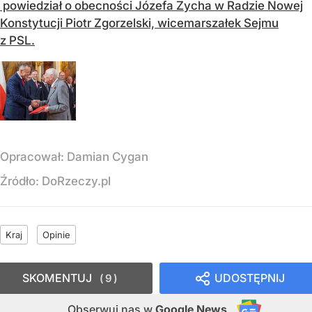
powiedział o obecności Józefa Zycha w Radzie Nowej
Konstytucji Piotr Zgorzelski, wicemarszałek Sejmu
z PSL.
Opracował:
Damian Cygan
Źródło:
DoRzeczy.pl
Kraj
Opinie
SKOMENTUJ
UDOSTĘPNIJ
9
Obserwuj nas
w
Google News