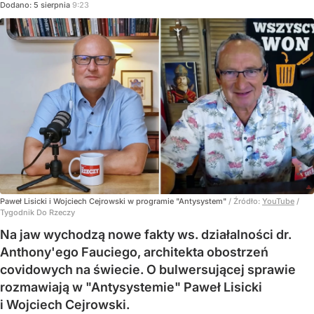
Dodano:
5
sierpnia
9:23
Paweł Lisicki i Wojciech Cejrowski w programie "Antysystem"
/ Źródło:
YouTube
/
Tygodnik Do Rzeczy
Na jaw wychodzą nowe fakty ws. działalności dr.
Anthony'ego Fauciego, architekta obostrzeń
covidowych na świecie. O bulwersującej sprawie
rozmawiają w "Antysystemie" Paweł Lisicki
i Wojciech Cejrowski.