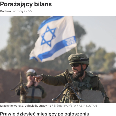
Porażający bilans
Dodano:
wczoraj
22:55
Izraelskie wojsko, zdjęcie ilustracyjne
/ Źródło:
PAP/EPA
/
ABIR SULTAN
Prawie dziesięć miesięcy po ogłoszeniu