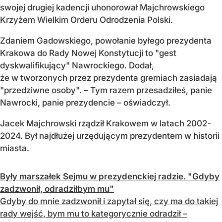
swojej drugiej kadencji uhonorował Majchrowskiego
Krzyżem Wielkim Orderu Odrodzenia Polski.
Zdaniem Gadowskiego, powołanie byłego prezydenta
Krakowa do Rady Nowej Konstytucji to "gest
dyskwalifikujący" Nawrockiego. Dodał,
że w tworzonych przez prezydenta gremiach zasiadają
"przedziwne osoby". – Tym razem przesadziłeś, panie
Nawrocki, panie prezydencie – oświadczył.
Jacek Majchrowski rządził Krakowem w latach 2002-
2024. Był najdłużej urzędującym prezydentem w historii
miasta.
Były marszałek Sejmu w prezydenckiej radzie. "Gdyby
zadzwonił, odradziłbym mu"
Gdyby do mnie zadzwonił i zapytał się, czy ma do takiej
rady wejść, bym mu to kategorycznie odradził –