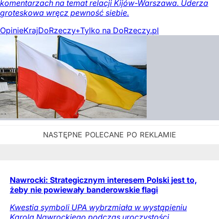
komentarzach na temat relacji Kijów-Warszawa. Uderza
groteskowa wręcz pewność siebie.
Opinie
Kraj
DoRzeczy+
Tylko na DoRzeczy.pl
Nawrocki: Strategicznym interesem Polski jest to,
żeby nie powiewały banderowskie flagi
Kwestia symboli UPA wybrzmiała w wystąpieniu
Karola Nawrockiego podczas uroczystości