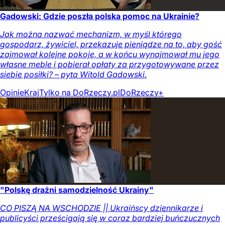
Gadowski: Gdzie poszła polska pomoc na Ukrainie?
Jak można nazwać mechanizm, w myśl którego
gospodarz, żywiciel, przekazuje pieniądze na to, aby gość
zajmował kolejne pokoje, a w końcu wynajmował mu jego
własne meble i pobierał opłaty za przygotowywane przez
siebie posiłki? – pyta Witold Gadowski.
Opinie
Kraj
Tylko na DoRzeczy.pl
DoRzeczy+
"Polskę drażni samodzielność Ukrainy"
CO PISZĄ NA WSCHODZIE || Ukraińscy dziennikarze i
publicyści prześcigają się w coraz bardziej buńczucznych