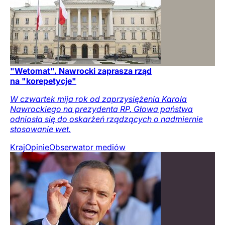
"Wetomat". Nawrocki zaprasza rząd
na "korepetycje"
W czwartek mija rok od zaprzysiężenia Karola
Nawrockiego na prezydenta RP. Głowa państwa
odniosła się do oskarżeń rządzących o nadmiernie
stosowanie wet.
Kraj
Opinie
Obserwator mediów