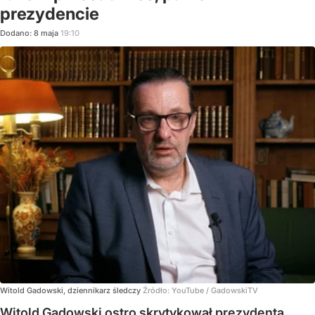
prezydencie
Dodano:
8
maja
19:10
Witold Gadowski, dziennikarz śledczy
Źródło:
YouTube
/
GadowskiTV
Witold Gadowski ostro skrytykował prezydenta