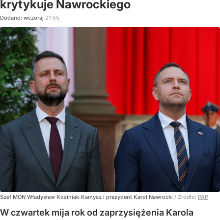
krytykuje Nawrockiego
Dodano:
wczoraj
21:55
Szef MON Władysław Kosiniak-Kamysz i prezydent Karol Nawrocki
/ Źródło:
PAP
W czwartek mija rok od zaprzysiężenia Karola