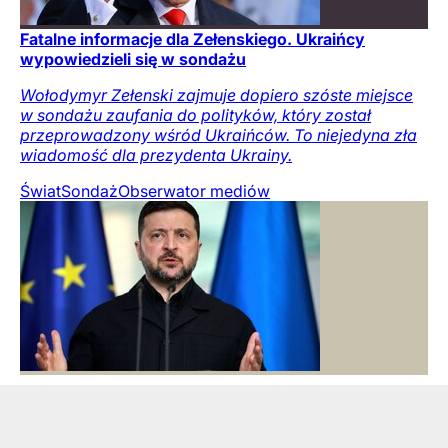
Fatalne informacje dla Zełenskiego. Ukraińcy
wypowiedzieli się w sondażu
Wołodymyr Zełenski zajmuje dopiero szóste miejsce
w sondażu zaufania do polityków, który został
przeprowadzony wśród Ukraińców. To niejedyna zła
wiadomość dla prezydenta Ukrainy.
Świat
Sondaż
Obserwator mediów