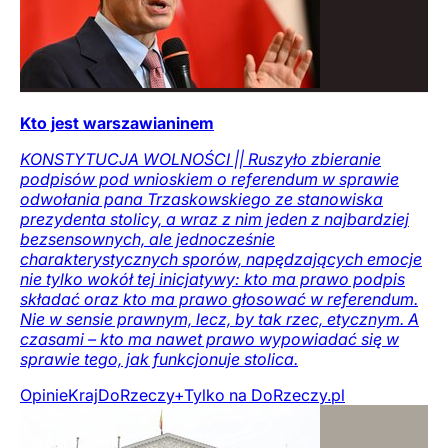
Kto jest warszawianinem
KONSTYTUCJA WOLNOŚCI || Ruszyło zbieranie
podpisów pod wnioskiem o referendum w sprawie
odwołania pana Trzaskowskiego ze stanowiska
prezydenta stolicy, a wraz z nim jeden z najbardziej
bezsensownych, ale jednocześnie
charakterystycznych sporów, napędzających emocje
nie tylko wokół tej inicjatywy: kto ma prawo podpis
składać oraz kto ma prawo głosować w referendum.
Nie w sensie prawnym, lecz, by tak rzec, etycznym. A
czasami – kto ma nawet prawo wypowiadać się w
sprawie tego, jak funkcjonuje stolica.
Opinie
Kraj
DoRzeczy+
Tylko na DoRzeczy.pl