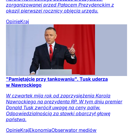
zorganizowanej przed Pałacem Prezydenckim z
okazji pierwszej rocznicy objęcia urzędu.
Opinie
Kraj
"Pamiętajcie przy tankowaniu". Tusk uderza
w Nawrockiego
W czwartek mija rok od zaprzysiężenia Karola
Nawrockiego na prezydenta RP. W tym dniu premier
Donald Tusk zwrócił uwagę na ceny paliw.
Odpowiedzialnością za stawki obarczył głowę
państwa.
Opinie
Kraj
Ekonomia
Obserwator mediów