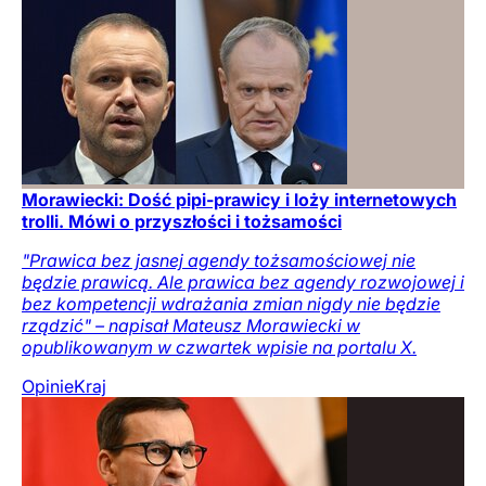
Morawiecki: Dość pipi-prawicy i loży internetowych
trolli. Mówi o przyszłości i tożsamości
"Prawica bez jasnej agendy tożsamościowej nie
będzie prawicą. Ale prawica bez agendy rozwojowej i
bez kompetencji wdrażania zmian nigdy nie będzie
rządzić" – napisał Mateusz Morawiecki w
opublikowanym w czwartek wpisie na portalu X.
Opinie
Kraj