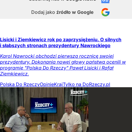
Dodaj jako
źródło w Google
Lisicki i Ziemkiewicz rok po zaprzysiężeniu. O silnych
i słabszych stronach prezydentury Nawrockiego
Karol Nawrocki obchodzi pierwszą rocznicę swojej
prezydentury. Dokonania nowej głowy państwa ocenili w
programie "Polska Do Rzeczy" Paweł Lisicki i Rafał
Ziemkiewicz.
Polska Do Rzeczy
Opinie
Kraj
Tylko na DoRzeczy.pl