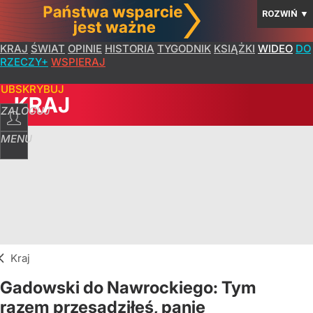
ROZWIŃ
▼
KRAJ
ŚWIAT
OPINIE
HISTORIA
TYGODNIK
KSIĄŻKI
WIDEO
DO
RZECZY+
WSPIERAJ
SUBSKRYBUJ
KRAJ
ZALOGUJ
MENU
Kraj
Gadowski do Nawrockiego: Tym
razem przesadziłeś, panie