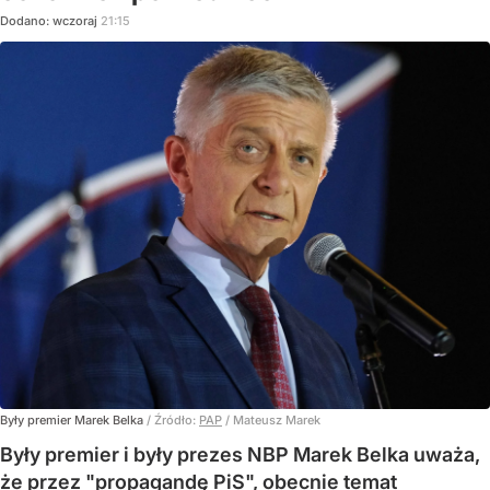
Dodano:
wczoraj
21:15
Były premier Marek Belka
/ Źródło:
PAP
/
Mateusz Marek
Były premier i były prezes NBP Marek Belka uważa,
że przez "propagandę PiS", obecnie temat