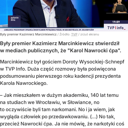
Były premier Kazimierz Marcinkiewicz
/ Źródło:
TVP
/
zrzut ekranu
Były premier Kazimierz Marcinkiewicz stwierdził
w mediach publicznych, że "Karol Nawrocki ćpa".
Marcinkiewicz był gościem Doroty Wysockiej-Schnepf
w TVP Info. Duża część rozmowy była poświęcona
podsumowaniu pierwszego roku kadencji prezydenta
Karola Nawrockiego.
– Jak mieszkałem w dużym akademiku, 140 lat temu
na studiach we Wrocławiu, w Słowiance, no
to oczywiście byli tam narkomani. No i ja wiem, jak
wygląda człowiek po przedawkowaniu. (...) No tak,
przecież Nawrocki ćpa. Ja nie mówię, że narkotyki coś