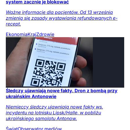
system zacznie je blokować
Ważne informacje dla pacjentów. Od 13 września
zmienią się zasady wystawiania refundowanych e-
recept.
Ekonomia
Kraj
Zdrowie
Śledczy ujawniają nowe fakty. Dron z bombą przy
ukraińskim Antonowie
Niemieccy śledczy ujawniają nowe fakty ws.
incydentu na lotnisku Lipsk/Halle, w pobliżu
ukraińskiego samolotu Antonow.
Świat
Obserwator mediów