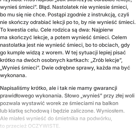
wynieś śmieci”. Błąd. Nastolatek nie wyniesie śmieci,
bo mu się nie chce. Postąpi zgodnie z instrukcją, czyli
nie skończy odrabiać lekcji po to, by nie wynieść śmieci.
To kwestia celu. Cele rodzica są dwa: Najpierw
ma skończyć lekcje, a potem wynieść śmieci. Celem
nastolatka jest nie wynieść śmieci, bo to obciach, gdy
go kumple widzą z worem. W tej sytuacji lepiej pisać
krótko na dwóch osobnych kartkach: „Zrób lekcje”,
„Wynieś śmieci”. Dwie odrębne sprawy, każda ma być
wykonana.
Napisaliśmy krótko, ale i tak nie mamy gwarancji
prawidłowego wykonania. Słowo „wynieś” przy złej woli
pozwala wystawić worek ze śmieciami na balkon
lub klatkę schodową i będzie zaliczone. Wyniosłem.
Ale miałeś wynieść do śmietnika na podwórku,
to przecież OCZYWISTE.