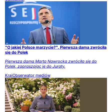
"O jakiej Polsce marzycie?". Pierwsza dama zwróciła
się do Polek
Pierwsza dama Marta Nawrocka zwróciła się do
Polek, zapraszając je do Juraty.
Kraj
Obserwator mediów