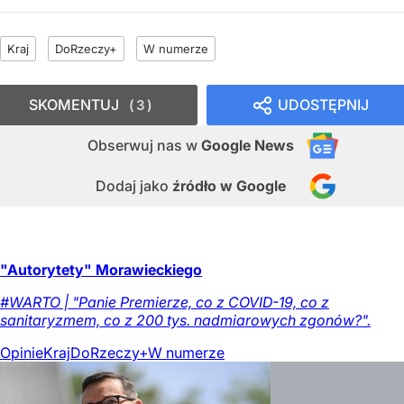
Kraj
DoRzeczy+
W numerze
SKOMENTUJ
UDOSTĘPNIJ
3
Obserwuj nas
w
Google News
Dodaj jako
źródło w Google
"Autorytety" Morawieckiego
#WARTO | "Panie Premierze, co z COVID-19, co z
sanitaryzmem, co z 200 tys. nadmiarowych zgonów?".
Opinie
Kraj
DoRzeczy+
W numerze