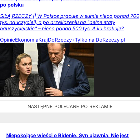
po polsku
SIŁĄ RZECZY || W Polsce pracuje w sumie nieco ponad 700
tys. nauczycieli, a po przeliczeniu na "pełne etaty
nauczycielskie" – nieco ponad 500 tys. A ilu brakuje?
Opinie
Ekonomia
Kraj
DoRzeczy+
Tylko na DoRzeczy.pl
Niepokojące wieści o Bidenie. Syn ujawnia: Nie jest