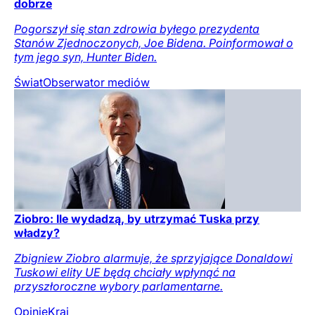
dobrze
Pogorszył się stan zdrowia byłego prezydenta
Stanów Zjednoczonych, Joe Bidena. Poinformował o
tym jego syn, Hunter Biden.
Świat
Obserwator mediów
Ziobro: Ile wydadzą, by utrzymać Tuska przy
władzy?
Zbigniew Ziobro alarmuje, że sprzyjające Donaldowi
Tuskowi elity UE będą chciały wpłynąć na
przyszłoroczne wybory parlamentarne.
Opinie
Kraj