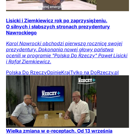
Lisicki i Ziemkiewicz rok po zaprzysiężeniu.
O silnych i słabszych stronach prezydentury
Nawrockiego
Karol Nawrocki obchodzi pierwszą rocznicę swojej
prezydentury. Dokonania nowej głowy państwa
ocenili w programie "Polska Do Rzeczy" Paweł Lisicki
i Rafał Ziemkiewicz.
Polska Do Rzeczy
Opinie
Kraj
Tylko na DoRzeczy.pl
Wielka zmiana w e-receptach. Od 13 września