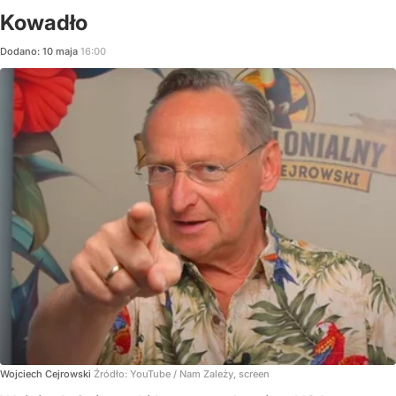
Kowadło
Dodano:
10
maja
16:00
Wojciech Cejrowski
Źródło:
YouTube
/
Nam Zależy, screen