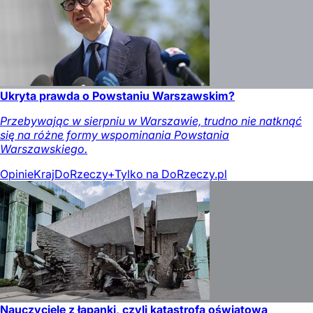
Ukryta prawda o Powstaniu Warszawskim?
Przebywając w sierpniu w Warszawie, trudno nie natknąć
się na różne formy wspominania Powstania
Warszawskiego.
Opinie
Kraj
DoRzeczy+
Tylko na DoRzeczy.pl
Nauczyciele z łapanki, czyli katastrofa oświatowa