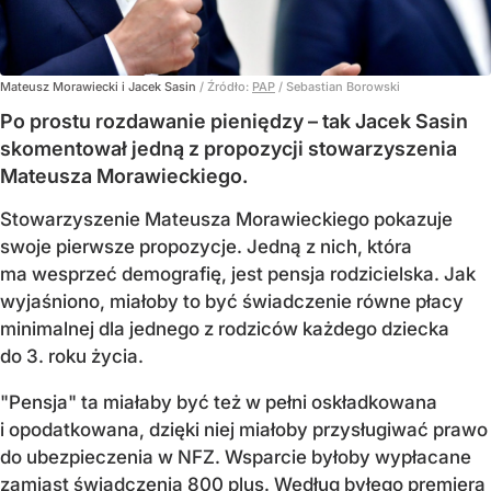
Mateusz Morawiecki i Jacek Sasin
/ Źródło:
PAP
/
Sebastian Borowski
Po prostu rozdawanie pieniędzy – tak Jacek Sasin
skomentował jedną z propozycji stowarzyszenia
Mateusza Morawieckiego.
Stowarzyszenie Mateusza Morawieckiego pokazuje
swoje pierwsze propozycje. Jedną z nich, która
ma wesprzeć demografię, jest pensja rodzicielska. Jak
wyjaśniono, miałoby to być świadczenie równe płacy
minimalnej dla jednego z rodziców każdego dziecka
do 3. roku życia.
"Pensja" ta miałaby być też w pełni oskładkowana
i opodatkowana, dzięki niej miałoby przysługiwać prawo
do ubezpieczenia w NFZ. Wsparcie byłoby wypłacane
zamiast świadczenia 800 plus. Według byłego premiera