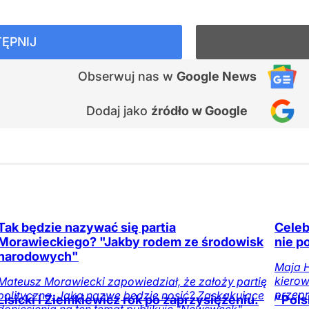
ĘPNIJ
Obserwuj nas
w
Google News
Dodaj jako
źródło w Google
Tak będzie nazywać się partia
Celeb
Morawieckiego? "Jakby rodem ze środowisk
nie p
narodowych"
Maja 
kierow
Mateusz Morawiecki zapowiedział, że założy partię
przepr
polityczną. Jaką nazwę będzie nosić? Zaskakujące
Lisicki i Ziemkiewicz rok po zaprzysiężeniu.
"Pols
doniesienia na ten temat publikuje "Newsweek".