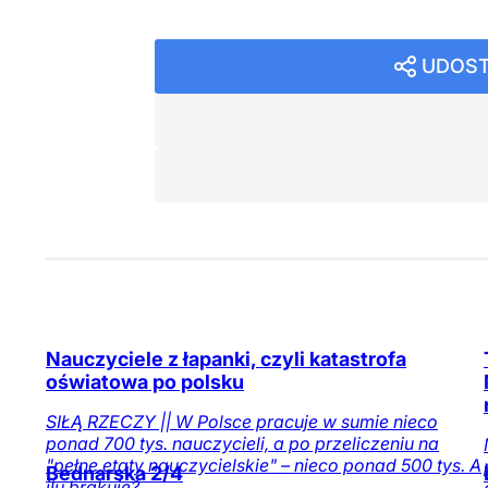
UDOST
Nauczyciele z łapanki, czyli katastrofa
oświatowa po polsku
SIŁĄ RZECZY || W Polsce pracuje w sumie nieco
ponad 700 tys. nauczycieli, a po przeliczeniu na
"pełne etaty nauczycielskie" – nieco ponad 500 tys. A
Bednarska 2/4
ilu brakuje?