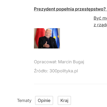
Prezydent popełnia przestępstwo? 
Być mo
z rząd
Opracował:
Marcin Bugaj
Źródło:
300polityka.pl
Opinie
Kraj