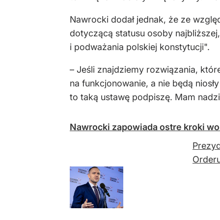
Nawrocki dodał jednak, że ze wzgl
dotyczącą statusu osoby najbliższej, 
i podważania polskiej konstytucji".
– Jeśli znajdziemy rozwiązania, któ
na funkcjonowanie, a nie będą niosł
to taką ustawę podpiszę. Mam nadzie
Nawrocki zapowiada ostre kroki wo
Prezyd
Orderu