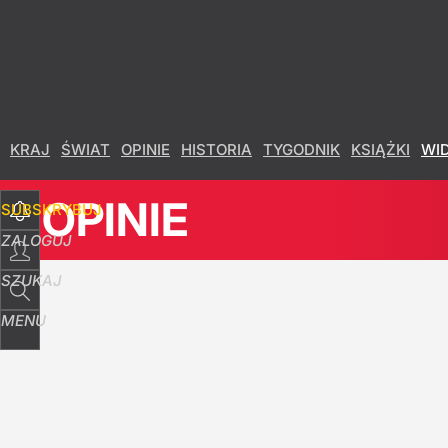
Udostępnij
3
Skomentuj
KRAJ
ŚWIAT
OPINIE
HISTORIA
TYGODNIK
KSIĄŻKI
WI
OPINIE
SUBSKRYBUJ
ZALOGUJ
SZUKAJ
MENU