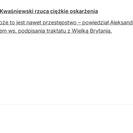
Kwaśniewski rzuca ciężkie oskarżenia
że to jest nawet przestępstwo – powiedział Aleksan
em ws. podpisania traktatu z Wielką Brytanią.