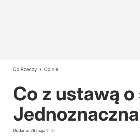
Do Rzeczy
/
Opinie
Co z ustawą o 
Jednoznaczna
Dodano:
29
maja
11:57