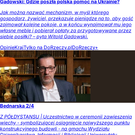
Gadowski: Gdzie poszła polska pomoc na Ukrainie?
Jak można nazwać mechanizm, w myśl którego
gospodarz, żywiciel, przekazuje pieniądze na to, aby gość
zajmował kolejne pokoje, a w końcu wynajmował mu jego
własne meble i pobierał opłaty za przygotowywane przez
siebie posiłki? – pyta Witold Gadowski.
Opinie
Kraj
Tylko na DoRzeczy.pl
DoRzeczy+
Bednarska 2/4
Z PÓŁDYSTANSU | Uczestnictwo w ceremonii zawieszenia
wiechy - symbolizującej osiągnięcie najwyższego punktu
konstrukcyjnego budowli - na gmachu Wydziału
Dziennikarstwa, Informacji i Bibliologii Uniwersytetu