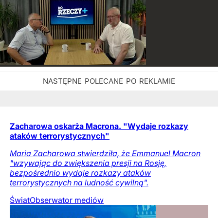
Zacharowa oskarża Macrona. "Wydaje rozkazy
ataków terrorystycznych"
Maria Zacharowa stwierdziła, że Emmanuel Macron
"wzywając do zwiększenia presji na Rosję,
bezpośrednio wydaje rozkazy ataków
terrorystycznych na ludność cywilną".
Świat
Obserwator mediów