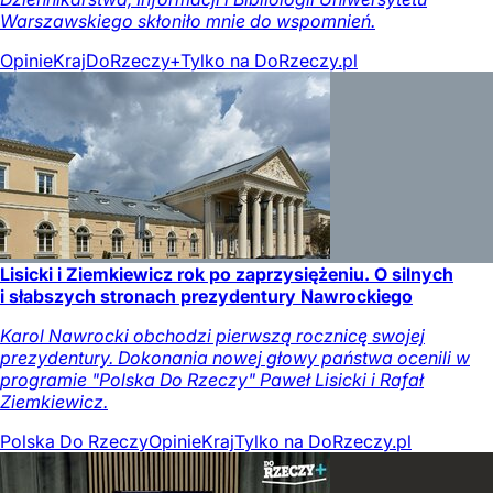
Warszawskiego skłoniło mnie do wspomnień.
Opinie
Kraj
DoRzeczy+
Tylko na DoRzeczy.pl
Lisicki i Ziemkiewicz rok po zaprzysiężeniu. O silnych
i słabszych stronach prezydentury Nawrockiego
Karol Nawrocki obchodzi pierwszą rocznicę swojej
prezydentury. Dokonania nowej głowy państwa ocenili w
programie "Polska Do Rzeczy" Paweł Lisicki i Rafał
Ziemkiewicz.
Polska Do Rzeczy
Opinie
Kraj
Tylko na DoRzeczy.pl