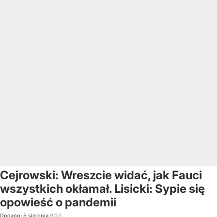
Cejrowski: Wreszcie widać, jak Fauci
wszystkich okłamał. Lisicki: Sypie się
opowieść o pandemii
Dodano:
5
sierpnia
9:23