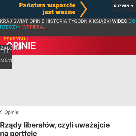
ROZWIŃ
▼
KRAJ
ŚWIAT
OPINIE
HISTORIA
TYGODNIK
KSIĄŻKI
WIDEO
DO
RZECZY+
WSPIERAJ
SUBSKRYBUJ
OPINIE
ZALOGUJ
MENU
Opinie
Rządy liberałów, czyli uważajcie
na portfele