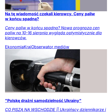
Na tę wiadomość czekali kierowcy. Ceny paliw
w końcu spadną?
Ceny paliw w końcu spadną? Nowa prognoza cen
paliw na 10-16 sierpnia wygląda optymistycznie dla
kierowców.
Ekonomia
Kraj
Obserwator mediów
"Polskę drażni samodzielność Ukrainy"
CO PISZĄ NA WSCHODZIE || Ukraińscy dziennikarze i