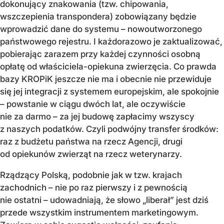
dokonujący znakowania (tzw. chipowania,
wszczepienia transpondera) zobowiązany będzie
wprowadzić dane do systemu – nowoutworzonego
państwowego rejestru. I każdorazowo je zaktualizować,
pobierając zarazem przy każdej czynności osobną
opłatę od właściciela-opiekuna zwierzęcia. Co prawda
bazy KROPiK jeszcze nie ma i obecnie nie przewiduje
się jej integracji z systemem europejskim, ale spokojnie
– powstanie w ciągu dwóch lat, ale oczywiście
nie za darmo – za jej budowę zapłacimy wszyscy
z naszych podatków. Czyli podwójny transfer środków:
raz z budżetu państwa na rzecz Agencji, drugi
od opiekunów zwierząt na rzecz weterynarzy.
Rządzący Polską, podobnie jak w tzw. krajach
zachodnich – nie po raz pierwszy i z pewnością
nie ostatni – udowadniają, że słowo „liberał” jest dziś
przede wszystkim instrumentem marketingowym.