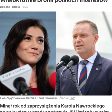
Dodano:
dzisiaj
15:23
Ewa Zajączkowska-Hernik i Karol Nawrocki
/ Źródło:
PAP
Minął rok od zaprzysiężenia Karola Nawrockiego