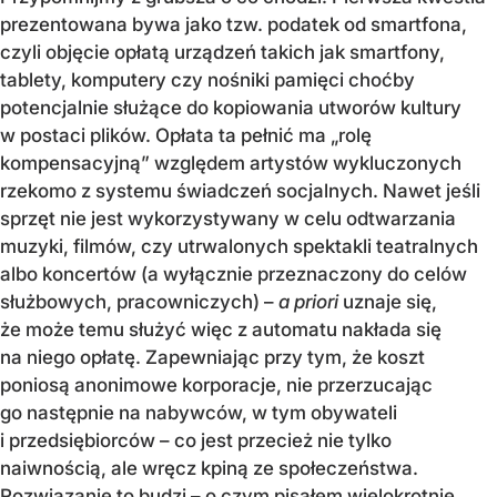
prezentowana bywa jako tzw. podatek od smartfona,
czyli objęcie opłatą urządzeń takich jak smartfony,
tablety, komputery czy nośniki pamięci choćby
potencjalnie służące do kopiowania utworów kultury
w postaci plików. Opłata ta pełnić ma „rolę
kompensacyjną” względem artystów wykluczonych
rzekomo z systemu świadczeń socjalnych. Nawet jeśli
sprzęt nie jest wykorzystywany w celu odtwarzania
muzyki, filmów, czy utrwalonych spektakli teatralnych
albo koncertów (a wyłącznie przeznaczony do celów
służbowych, pracowniczych) –
a priori
uznaje się,
że może temu służyć więc z automatu nakłada się
na niego opłatę. Zapewniając przy tym, że koszt
poniosą anonimowe korporacje, nie przerzucając
go następnie na nabywców, w tym obywateli
i przedsiębiorców – co jest przecież nie tylko
naiwnością, ale wręcz kpiną ze społeczeństwa.
Rozwiązanie to budzi – o czym pisałem wielokrotnie