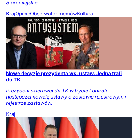
Staromiejskie.
Kraj
Opinie
Obserwator mediów
Kultura
Nowe decyzje prezydenta ws. ustaw. Jedna trafi
do TK
Prezydent skierował do TK w trybie kontroli
następczej nowelę ustawy o zastawie rejestrowym i
rejestrze zastawów.
Kraj