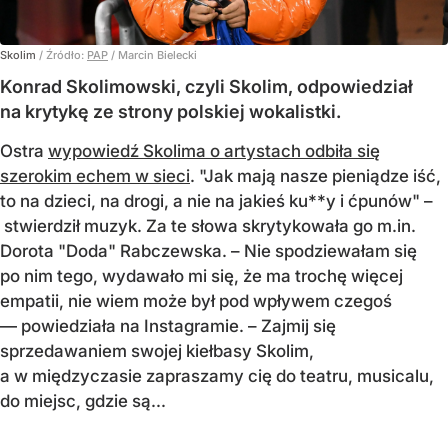
Skolim
/ Źródło:
PAP
/
Marcin Bielecki
Konrad Skolimowski, czyli Skolim, odpowiedział
na krytykę ze strony polskiej wokalistki.
Ostra
wypowiedź Skolima o artystach odbiła się
szerokim echem w sieci
. "Jak mają nasze pieniądze iść,
to na dzieci, na drogi, a nie na jakieś ku**y i ćpunów" –
stwierdził muzyk. Za te słowa skrytykowała go m.in.
Dorota "Doda" Rabczewska. – Nie spodziewałam się
po nim tego, wydawało mi się, że ma trochę więcej
empatii, nie wiem może był pod wpływem czegoś
— powiedziała na Instagramie. – Zajmij się
sprzedawaniem swojej kiełbasy Skolim,
a w międzyczasie zapraszamy cię do teatru, musicalu,
do miejsc, gdzie są...