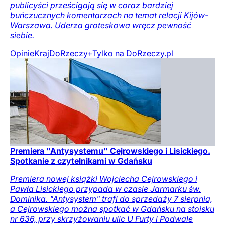
publicyści prześcigają się w coraz bardziej
buńczucznych komentarzach na temat relacji Kijów-
Warszawa. Uderza groteskowa wręcz pewność
siebie.
Opinie
Kraj
DoRzeczy+
Tylko na DoRzeczy.pl
Premiera "Antysystemu" Cejrowskiego i Lisickiego.
Spotkanie z czytelnikami w Gdańsku
Premiera nowej książki Wojciecha Cejrowskiego i
Pawła Lisickiego przypada w czasie Jarmarku św.
Dominika. "Antysystem" trafi do sprzedaży 7 sierpnia,
a Cejrowskiego można spotkać w Gdańsku na stoisku
nr 636, przy skrzyżowaniu ulic U Furty i Podwale