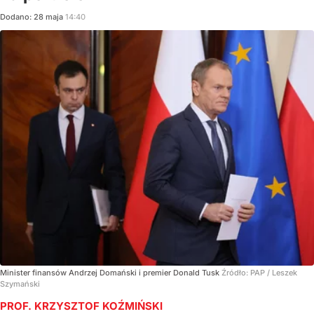
Dodano:
28
maja
14:40
Minister finansów Andrzej Domański i premier Donald Tusk
Źródło:
PAP
/
Leszek
Szymański
PROF. KRZYSZTOF KOŹMIŃSKI