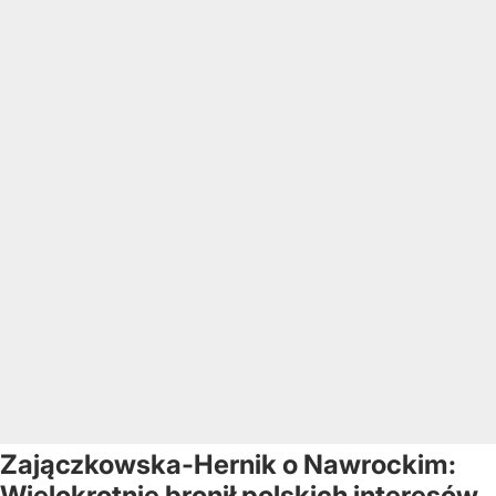
Zajączkowska-Hernik o Nawrockim:
Wielokrotnie bronił polskich interesów